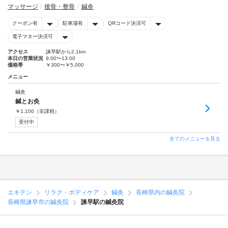
マッサージ
接骨・整骨
鍼灸
クーポン有
駐車場有
QRコード決済可
電子マネー決済可
アクセス
諫早駅から2.1km
本日の営業状況
9:00〜13:00
価格帯
￥300〜￥5,000
メニュー
鍼灸
鍼とお灸
￥
1,100
（非課税）
受付中
全てのメニューを見る
エキテン
リラク・ボディケア
鍼灸
長崎県内の鍼灸院
長崎県諫早市の鍼灸院
諫早駅の鍼灸院