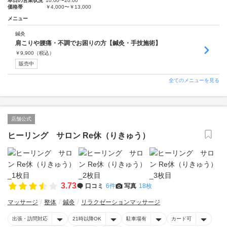
本日の営業状況
10:00〜20:00
価格帯
￥4,000〜￥13,000
メニュー
鍼灸
肩こりや腰痛・不調でお困りの方【鍼灸・手技施術】
￥
9,900
（税込）
販売中
全てのメニューを見る
店舗公式
ヒーリング サロン Re休（りきゅう）
3.73
口コミ
6件
写真
18枚
マッサージ
整体
鍼灸
リラクゼーションマッサージ
出張・訪問対応
21時以降OK
駐車場有
カード可