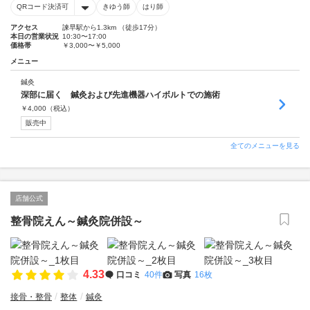
QRコード決済可
きゆう師
はり師
アクセス
諫早駅から1.3km （徒歩17分）
本日の営業状況
10:30〜17:00
価格帯
￥3,000〜￥5,000
メニュー
鍼灸
深部に届く 鍼灸および先進機器ハイボルトでの施術
￥
4,000
（税込）
販売中
全てのメニューを見る
店舗公式
整骨院えん～鍼灸院併設～
4.33
口コミ
40件
写真
16枚
接骨・整骨
整体
鍼灸