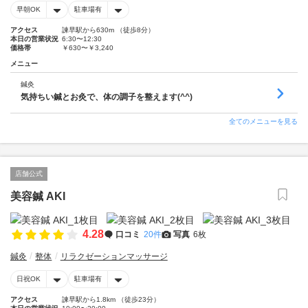
早朝OK
駐車場有
アクセス
諫早駅から630m （徒歩8分）
本日の営業状況
6:30〜12:30
価格帯
￥630〜￥3,240
メニュー
鍼灸
気持ちい鍼とお灸で、体の調子を整えます(^^)
全てのメニューを見る
店舗公式
美容鍼 AKI
4.28
口コミ
20件
写真
6枚
鍼灸
整体
リラクゼーションマッサージ
日祝OK
駐車場有
アクセス
諫早駅から1.8km （徒歩23分）