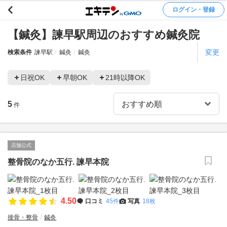
ログイン・登録
【鍼灸】諫早駅周辺のおすすめ鍼灸院
変更
検索条件
諫早駅
鍼灸
鍼灸
日祝OK
早朝OK
21時以降OK
5
件
店舗公式
整骨院のなか五行. 諫早本院
4.50
口コミ
45件
写真
18枚
接骨・整骨
鍼灸