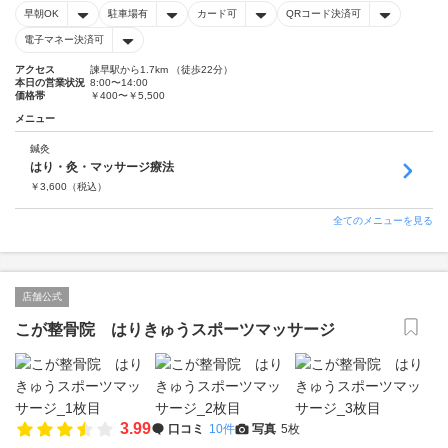
早朝OK
駐車場有
カード可
QRコード決済可
電子マネー決済可
アクセス
諫早駅から1.7km （徒歩22分）
本日の営業状況
8:00〜14:00
価格帯
￥400〜￥5,500
メニュー
鍼灸
はり・灸・マッサージ療法
￥
3,600
（税込）
全てのメニューを見る
店舗公式
こが整骨院 はりきゅうスポーツマッサージ
3.99
口コミ
10件
写真
5枚