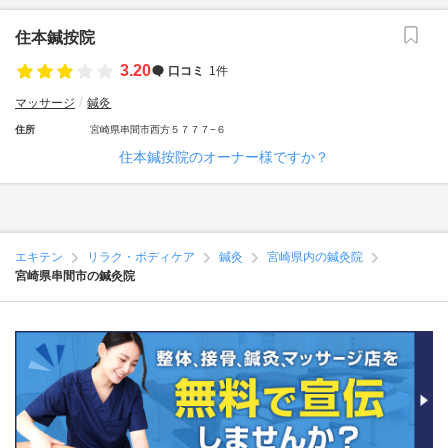
住本鍼按院
3.20
口コミ
1件
マッサージ
鍼灸
住所
宮崎県串間市西方５７７７−６
住本鍼按院のオーナー様ですか？
エキテン
リラク・ボディケア
鍼灸
宮崎県内の鍼灸院
宮崎県串間市の鍼灸院