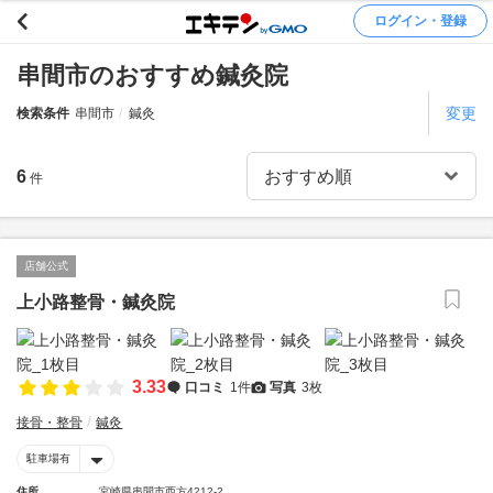
ログイン・登録
串間市のおすすめ鍼灸院
変更
検索条件
串間市
鍼灸
6
件
店舗公式
上小路整骨・鍼灸院
3.33
口コミ
1件
写真
3枚
接骨・整骨
鍼灸
駐車場有
住所
宮崎県串間市西方4212-2