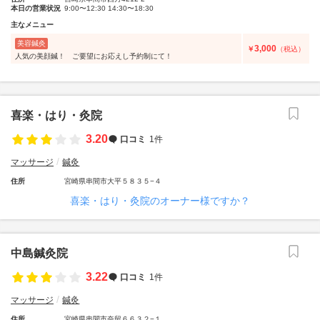
本日の営業状況
9:00〜12:30 14:30〜18:30
主なメニュー
美容鍼灸
3,000
￥
（税込）
人気の美顔鍼！ ご要望にお応えし予約制にて！
喜楽・はり・灸院
3.20
口コミ
1件
マッサージ
鍼灸
住所
宮崎県串間市大平５８３５−４
喜楽・はり・灸院のオーナー様ですか？
中島鍼灸院
3.22
口コミ
1件
マッサージ
鍼灸
住所
宮崎県串間市奈留６６３２−１