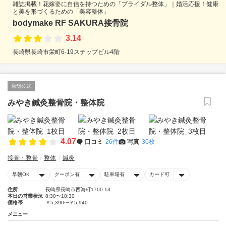
雑誌掲載！花嫁姿に自信を持つための「ブライダル整体」｜婚活応援！健康
と美を形づくるための「美容整体」
bodymake RF SAKURA接骨院
3.14
長崎県長崎市栄町6-19ステップビル4階
店舗公式
みやき鍼灸整骨院・整体院
4.07
口コミ
26件
写真
30枚
接骨・整骨
整体
鍼灸
早朝OK
クーポン有
駐車場有
カード可
住所
長崎県長崎市西海町1700-13
本日の営業状況
8:30〜18:30
価格帯
￥5,390〜￥5,940
メニュー