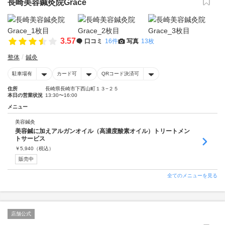
長崎美容鍼灸院Grace
3.57
口コミ
16件
写真
13枚
整体
鍼灸
駐車場有
カード可
QRコード決済可
住所
長崎県長崎市下西山町１３−２５
本日の営業状況
13:30〜16:00
メニュー
美容鍼灸
美容鍼に加えアルガンオイル（高濃度酸素オイル）トリートメン
トサービス
￥
5,940
（税込）
販売中
全てのメニューを見る
店舗公式