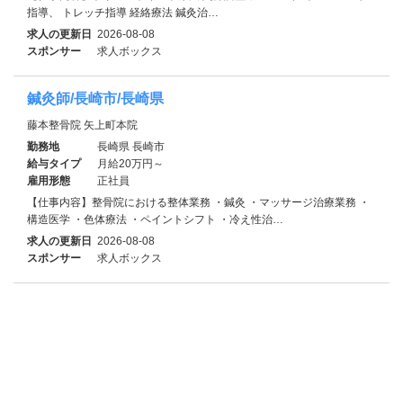
指導、 トレッチ指導 経絡療法 鍼灸治…
求人の更新日
2026-08-08
スポンサー
求人ボックス
鍼灸師/長崎市/長崎県
藤本整骨院 矢上町本院
勤務地
長崎県 長崎市
給与タイプ
月給20万円～
雇用形態
正社員
【仕事内容】整骨院における整体業務 ・鍼灸 ・マッサージ治療業務 ・
構造医学 ・色体療法 ・ペイントシフト ・冷え性治…
求人の更新日
2026-08-08
スポンサー
求人ボックス