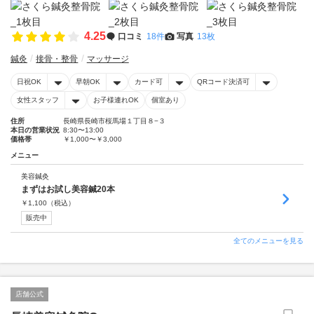
4.25
口コミ
18件
写真
13枚
鍼灸
接骨・整骨
マッサージ
日祝OK
早朝OK
カード可
QRコード決済可
女性スタッフ
お子様連れOK
個室あり
住所
長崎県長崎市桜馬場１丁目８−３
本日の営業状況
8:30〜13:00
価格帯
￥1,000〜￥3,000
メニュー
美容鍼灸
まずはお試し美容鍼20本
￥
1,100
（税込）
販売中
全てのメニューを見る
店舗公式