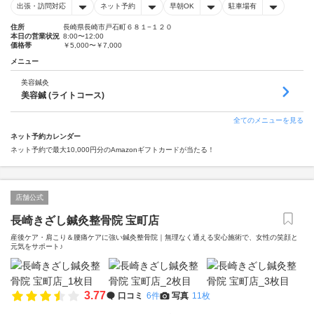
出張・訪問対応
ネット予約
早朝OK
駐車場有
住所
長崎県長崎市戸石町６８１−１２０
本日の営業状況
8:00〜12:00
価格帯
￥5,000〜￥7,000
メニュー
美容鍼灸
美容鍼 (ライトコース)
全てのメニューを見る
ネット予約カレンダー
ネット予約で最大10,000円分のAmazonギフトカードが当たる！
店舗公式
長崎きざし鍼灸整骨院 宝町店
産後ケア・肩こり＆腰痛ケアに強い鍼灸整骨院｜無理なく通える安心施術で、女性の笑顔と
元気をサポート♪
3.77
口コミ
6件
写真
11枚