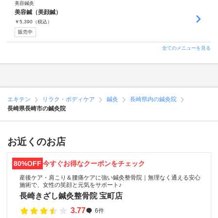
美容鍼灸
美容鍼（美顔鍼）
￥
5,390
（税込）
販売中
全てのメニューを見る
エキテン
リラク・ボディケア
鍼灸
長崎県内の鍼灸院
長崎県長崎市の鍼灸院
お近くのお店
80%OFF
今すぐお得なクーポンをチェック
産後ケア・肩こり＆腰痛ケアに強い鍼灸整骨院｜無理なく通える安心
施術で、女性の笑顔と元気をサポート♪
長崎きざし鍼灸整骨院 宝町店
3.77
6件