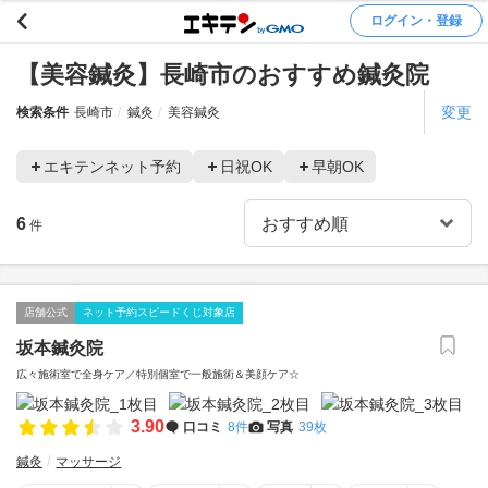
ログイン・登録
【美容鍼灸】長崎市のおすすめ鍼灸院
変更
検索条件
長崎市
鍼灸
美容鍼灸
エキテンネット予約
日祝OK
早朝OK
6
件
店舗公式
ネット予約スピードくじ対象店
坂本鍼灸院
広々施術室で全身ケア／特別個室で一般施術＆美顔ケア☆
3.90
口コミ
8件
写真
39枚
鍼灸
マッサージ