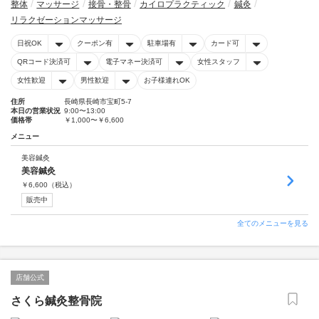
整体
マッサージ
接骨・整骨
カイロプラクティック
鍼灸
リラクゼーションマッサージ
日祝OK
クーポン有
駐車場有
カード可
QRコード決済可
電子マネー決済可
女性スタッフ
女性歓迎
男性歓迎
お子様連れOK
住所
長崎県長崎市宝町5-7
本日の営業状況
9:00〜13:00
価格帯
￥1,000〜￥6,600
メニュー
美容鍼灸
美容鍼灸
￥
6,600
（税込）
販売中
全てのメニューを見る
店舗公式
さくら鍼灸整骨院