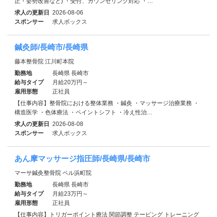
正・姿勢改善など) ・受付、カウンセリング対応 ・…
求人の更新日
2026-08-06
スポンサー
求人ボックス
鍼灸師/長崎市/長崎県
藤本整骨院 江川町本院
勤務地
長崎県 長崎市
給与タイプ
月給20万円～
雇用形態
正社員
【仕事内容】整骨院における整体業務 ・鍼灸 ・マッサージ治療業務 ・
構造医学 ・色体療法 ・ペイントシフト ・冷え性治…
求人の更新日
2026-08-08
スポンサー
求人ボックス
あん摩マッサージ指圧師/長崎県/長崎市
マーサ鍼灸整骨院 ベル浜町院
勤務地
長崎県 長崎市
給与タイプ
月給23万円～
雇用形態
正社員
【仕事内容】トリガーポイント療法 関節調整 テーピング トレーニング