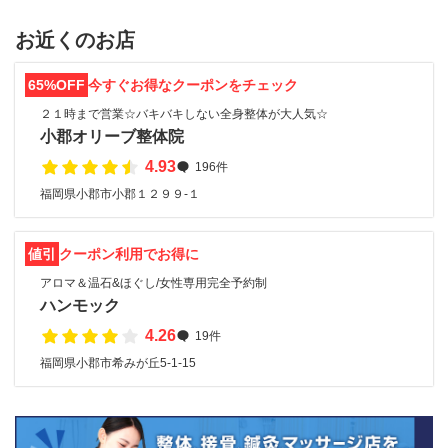
お近くのお店
65%OFF
今すぐお得なクーポンをチェック
２１時まで営業☆バキバキしない全身整体が大人気☆
小郡オリーブ整体院
4.93
196件
福岡県小郡市小郡１２９９-１
値引
クーポン利用でお得に
アロマ＆温石&ほぐし/女性専用完全予約制
ハンモック
4.26
19件
福岡県小郡市希みが丘5-1-15