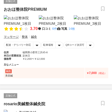
店舗公式
おおほ整体院PREMIUM
3.70
口コミ
6件
写真
14枚
マッサージ
整体
鍼灸
配達・デリバリー対応
駐車場有
QRコード決済可
住所
福岡県小郡市三沢45-6
本日の営業状況
定休日
価格帯
￥2,200〜￥12,000
主なメニュー
鍼灸
7,000
￥
（税込）
美容鍼
店舗公式
rosario美鍼整体鍼灸院