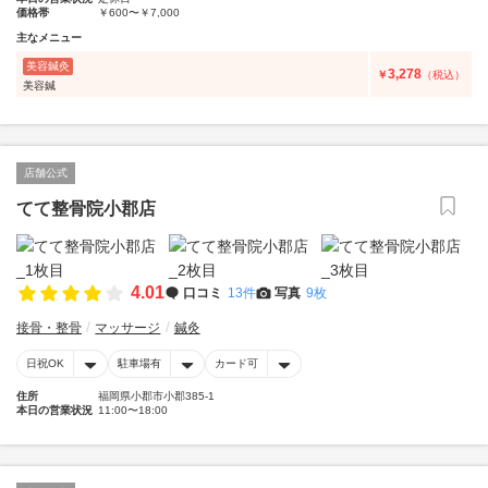
価格帯
￥600〜￥7,000
主なメニュー
美容鍼灸
3,278
￥
（税込）
美容鍼
店舗公式
てて整骨院小郡店
4.01
口コミ
13件
写真
9枚
接骨・整骨
マッサージ
鍼灸
日祝OK
駐車場有
カード可
住所
福岡県小郡市小郡385-1
本日の営業状況
11:00〜18:00