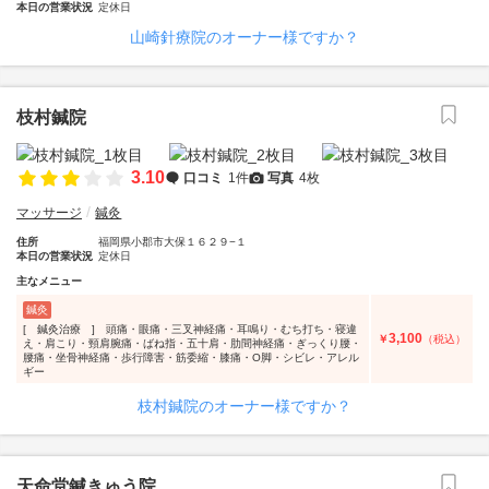
本日の営業状況
定休日
山崎針療院のオーナー様ですか？
枝村鍼院
3.10
口コミ
1件
写真
4枚
マッサージ
鍼灸
住所
福岡県小郡市大保１６２９−１
本日の営業状況
定休日
主なメニュー
鍼灸
[ 鍼灸治療 ] 頭痛・眼痛・三叉神経痛・耳鳴り・むち打ち・寝違
3,100
￥
（税込）
え・肩こり・頸肩腕痛・ばね指・五十肩・肋間神経痛・ぎっくり腰・
腰痛・坐骨神経痛・歩行障害・筋委縮・膝痛・O脚・シビレ・アレル
ギー
枝村鍼院のオーナー様ですか？
天命堂鍼きゅう院