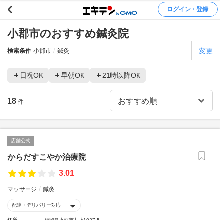
ログイン・登録
小郡市のおすすめ鍼灸院
変更
検索条件
小郡市
鍼灸
日祝OK
早朝OK
21時以降OK
18
件
店舗公式
からだすこやか治療院
3.01
マッサージ
鍼灸
配達・デリバリー対応
住所
福岡県小郡市井上1027-5