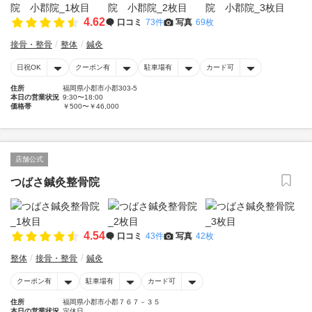
4.62
口コミ
73件
写真
69枚
接骨・整骨
整体
鍼灸
日祝OK
クーポン有
駐車場有
カード可
住所
福岡県小郡市小郡303-5
本日の営業状況
9:30〜18:00
価格帯
￥500〜￥46,000
店舗公式
つばさ鍼灸整骨院
4.54
口コミ
43件
写真
42枚
整体
接骨・整骨
鍼灸
クーポン有
駐車場有
カード可
住所
福岡県小郡市小郡７６７－３５
本日の営業状況
定休日