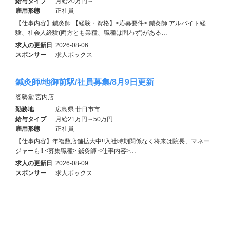
給与タイプ
月給20万円～
雇用形態
正社員
【仕事内容】鍼灸師 【経験・資格】<応募要件> 鍼灸師 アルバイト経
験、社会人経験(両方とも業種、職種は問わず)がある…
求人の更新日
2026-08-06
スポンサー
求人ボックス
鍼灸師/地御前駅/社員募集/8月9日更新
姿勢堂 宮内店
勤務地
広島県 廿日市市
給与タイプ
月給21万円～50万円
雇用形態
正社員
【仕事内容】年複数店舗拡大中!!入社時期関係なく将来は院長、マネー
ジャーも!! <募集職種> 鍼灸師 <仕事内容>…
求人の更新日
2026-08-09
スポンサー
求人ボックス