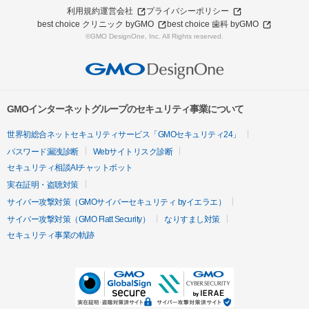
利用規約
運営会社
プライバシーポリシー
best choice クリニック byGMO
best choice 歯科 byGMO
©GMO DesignOne, Inc. All Rights reserved.
GMOインターネットグループのセキュリティ事業について
世界初総合ネットセキュリティサービス「GMOセキュリティ24」
パスワード漏洩診断
Webサイトリスク診断
セキュリティ相談AIチャットボット
実在証明・盗聴対策
サイバー攻撃対策（GMOサイバーセキュリティ byイエラエ）
サイバー攻撃対策（GMO Flatt Security）
なりすまし対策
セキュリティ事業の軌跡