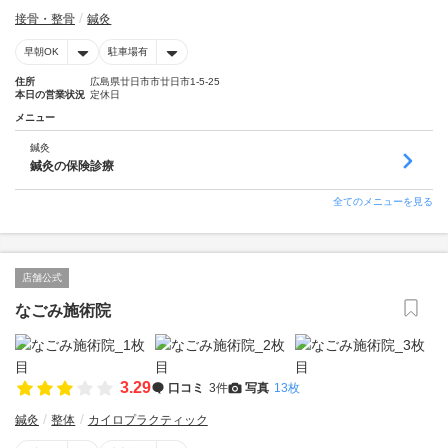
接骨・整骨
鍼灸
早朝OK
駐車場有
住所
広島県廿日市市廿日市1-5-25
本日の営業状況
定休日
メニュー
鍼灸
鍼灸の保険診療
全てのメニューを見る
店舗公式
なごみ施術院
3.29
口コミ
3件
写真
13枚
鍼灸
整体
カイロプラクティック