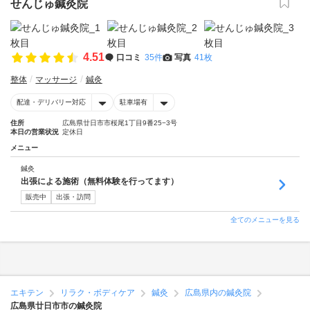
せんじゅ鍼灸院
4.51
口コミ
35件
写真
41枚
整体
マッサージ
鍼灸
配達・デリバリー対応
駐車場有
住所
広島県廿日市市桜尾1丁目9番25−3号
本日の営業状況
定休日
メニュー
鍼灸
出張による施術（無料体験を行ってます）
販売中
出張・訪問
全てのメニューを見る
エキテン
リラク・ボディケア
鍼灸
広島県内の鍼灸院
広島県廿日市市の鍼灸院