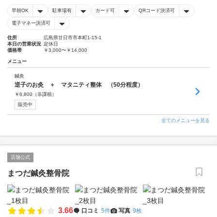
早朝OK
駐車場有
カード可
QRコード決済可
電子マネー決済可
住所
広島県廿日市市本町1-15-1
本日の営業状況
定休日
価格帯
￥3,000〜￥14,000
メニュー
鍼灸
逆子のお灸 ＋ マタニティ整体 （50分程度）
￥
8,800
（非課税）
販売中
全てのメニューを見る
店舗公式
まつだ鍼灸整骨院
3.66
口コミ
5件
写真
9枚