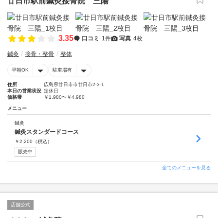
廿日市駅前鍼灸接骨院 三陽
3.35
口コミ
1件
写真
4枚
鍼灸
接骨・整骨
整体
早朝OK
駐車場有
住所
広島県廿日市市廿日市2-3-1
本日の営業状況
定休日
価格帯
￥1,980〜￥4,980
メニュー
鍼灸
鍼灸スタンダードコース
￥
2,200
（税込）
販売中
全てのメニューを見る
店舗公式