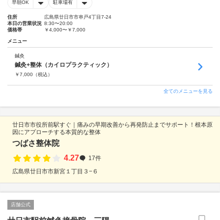
早朝OK
駐車場有
住所
広島県廿日市市串戸4丁目7-24
本日の営業状況
8:30〜20:00
価格帯
￥4,000〜￥7,000
メニュー
鍼灸
鍼灸+整体（カイロプラクティック）
￥
7,000
（税込）
全てのメニューを見る
廿日市市役所前駅すぐ｜痛みの早期改善から再発防止までサポート！根本原
因にアプローチする本質的な整体
つばさ整体院
4.27
17件
広島県廿日市市新宮１丁目３−６
店舗公式