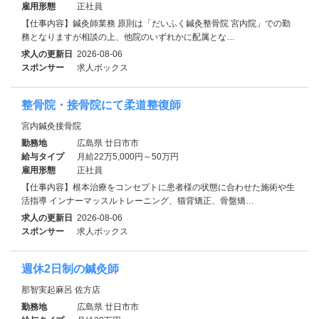
雇用形態
正社員
【仕事内容】鍼灸師業務 原則は「だいふく鍼灸整骨院 宮内院」での勤
務となりますが相談の上、他院のいずれかに配属とな…
求人の更新日
2026-08-06
スポンサー
求人ボックス
整骨院・接骨院にて柔道整復師
宮内鍼灸接骨院
勤務地
広島県 廿日市市
給与タイプ
月給22万5,000円～50万円
雇用形態
正社員
【仕事内容】根本治療をコンセプトに患者様の状態に合わせた施術や生
活指導 インナーマッスルトレーニング、猫背矯正、骨盤矯…
求人の更新日
2026-08-06
スポンサー
求人ボックス
週休2日制の鍼灸師
那智実起麻呂 佐方店
勤務地
広島県 廿日市市