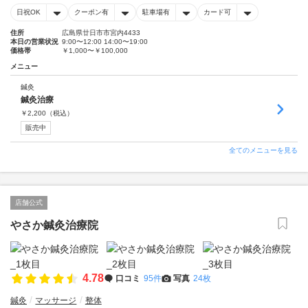
日祝OK
クーポン有
駐車場有
カード可
住所
広島県廿日市市宮内4433
本日の営業状況
9:00〜12:00 14:00〜19:00
価格帯
￥1,000〜￥100,000
メニュー
鍼灸
鍼灸治療
￥
2,200
（税込）
販売中
全てのメニューを見る
店舗公式
やさか鍼灸治療院
4.78
口コミ
95件
写真
24枚
鍼灸
マッサージ
整体