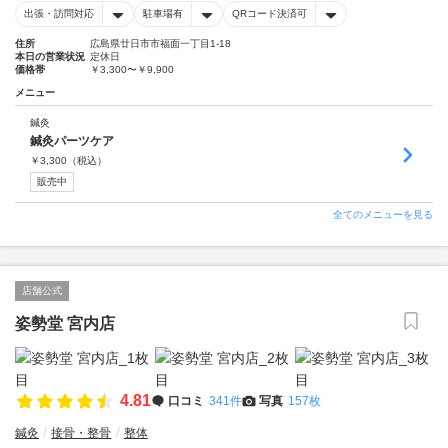
出張・訪問対応
駐車場有
QRコード決済可
住所
広島県廿日市市福面一丁目1-18
本日の営業状況
定休日
価格帯
￥3,300〜￥9,900
メニュー
鍼灸
鍼灸パーツケア
￥
3,300
（税込）
販売中
全てのメニューを見る
店舗公式
姿勢堂 宮内店
4.81
口コミ
341件
写真
157枚
鍼灸
接骨・整骨
整体