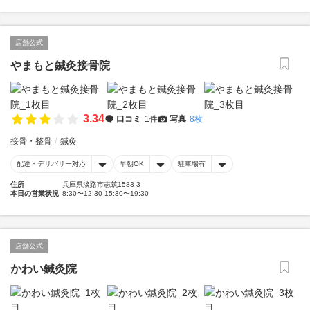
店舗公式
やまもと鍼灸接骨院
3.34
口コミ
1件
写真
8枚
接骨・整骨
鍼灸
配達・デリバリー対応
早朝OK
駐車場有
住所
兵庫県淡路市志筑1583-3
本日の営業状況
8:30〜12:30 15:30〜19:30
店舗公式
かわい鍼灸院