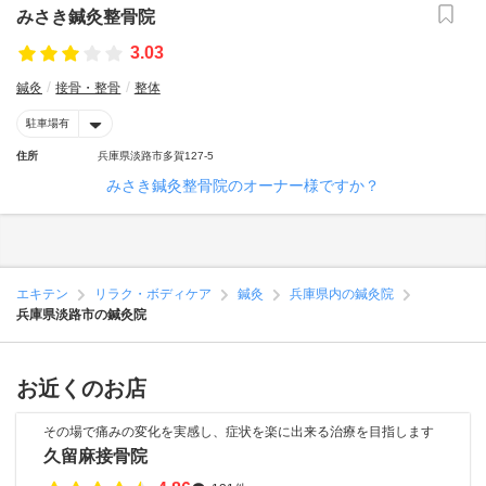
みさき鍼灸整骨院
3.03
鍼灸
接骨・整骨
整体
駐車場有
住所
兵庫県淡路市多賀127-5
みさき鍼灸整骨院のオーナー様ですか？
エキテン
リラク・ボディケア
鍼灸
兵庫県内の鍼灸院
兵庫県淡路市の鍼灸院
お近くのお店
その場で痛みの変化を実感し、症状を楽に出来る治療を目指します
久留麻接骨院