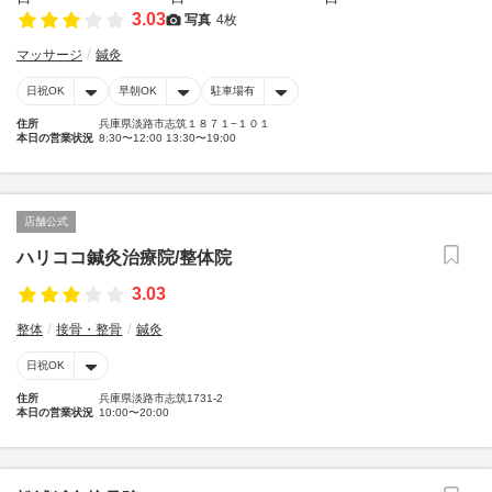
3.03
写真
4枚
マッサージ
鍼灸
日祝OK
早朝OK
駐車場有
住所
兵庫県淡路市志筑１８７１−１０１
本日の営業状況
8:30〜12:00 13:30〜19:00
店舗公式
ハリココ鍼灸治療院/整体院
3.03
整体
接骨・整骨
鍼灸
日祝OK
住所
兵庫県淡路市志筑1731-2
本日の営業状況
10:00〜20:00