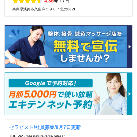
4.86
131件
兵庫県淡路市久留麻１９０７北の街 2F
セラピスト/社員募集/8月7日更新
THE PASONA natureverse retreat