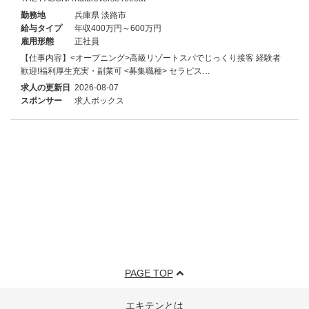
勤務地
兵庫県 淡路市
給与タイプ
年収400万円～600万円
雇用形態
正社員
【仕事内容】<オープニング>高級リゾートスパでじっくり接客 経験者
歓迎!福利厚生充実・副業可 <募集職種> セラピス…
求人の更新日
2026-08-07
スポンサー
求人ボックス
PAGE TOP
エキテンとは