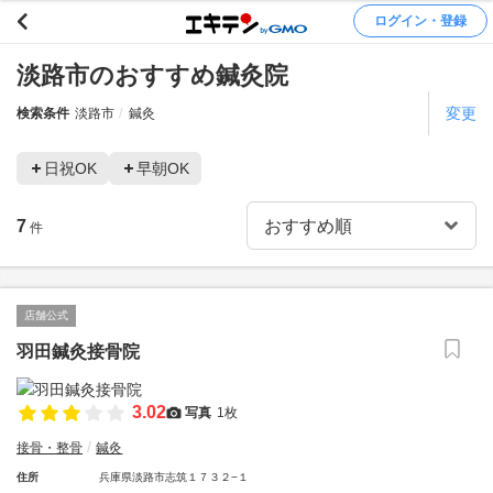
ログイン・登録
淡路市のおすすめ鍼灸院
変更
検索条件
淡路市
鍼灸
日祝OK
早朝OK
7
件
店舗公式
羽田鍼灸接骨院
3.02
写真
1枚
接骨・整骨
鍼灸
住所
兵庫県淡路市志筑１７３２−１