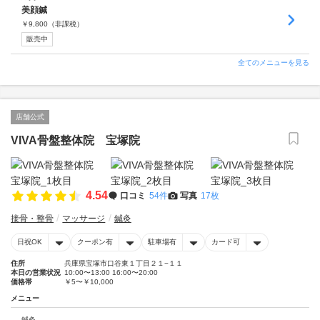
美顔鍼
￥
9,800
（非課税）
販売中
全てのメニューを見る
店舗公式
VIVA骨盤整体院 宝塚院
4.54
口コミ
54件
写真
17枚
接骨・整骨
マッサージ
鍼灸
日祝OK
クーポン有
駐車場有
カード可
住所
兵庫県宝塚市口谷東１丁目２１−１１
本日の営業状況
10:00〜13:00 16:00〜20:00
価格帯
￥5〜￥10,000
メニュー
鍼灸