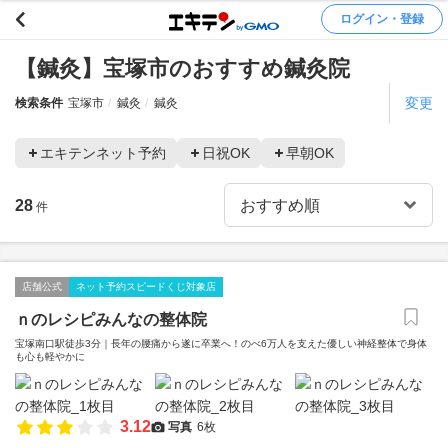
ログイン・登録
【鍼灸】宝塚市のおすすめ鍼灸院
変更
検索条件
宝塚市
鍼灸
鍼灸
エキテンネット予約
日祝OK
早朝OK
28
件
店舗公式
ネット予約スピードくじ対象店
ｎのレシピみんなの整体院
宝塚南口駅徒歩3分｜長年の腰痛から遂に卒業へ！のべ6万人を支えた優しい神経整体で身体
も心も軽やかに
3.12
写真
6枚