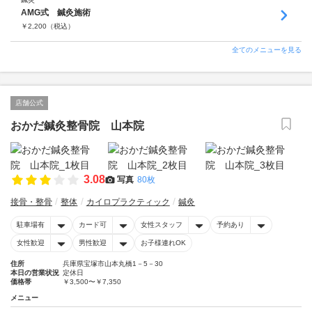
AMG式 鍼灸施術
￥
2,200
（税込）
全てのメニューを見る
店舗公式
おかだ鍼灸整骨院 山本院
3.08
写真
80枚
接骨・整骨
整体
カイロプラクティック
鍼灸
駐車場有
カード可
女性スタッフ
予約あり
女性歓迎
男性歓迎
お子様連れOK
住所
兵庫県宝塚市山本丸橋1－5－30
本日の営業状況
定休日
価格帯
￥3,500〜￥7,350
メニュー