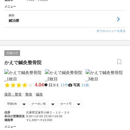
メニュー
鍼灸
鍼治療
全てのメニューを見る
店舗公式
かえで鍼灸整骨院
4.04
口コミ
11件
写真
11枚
接骨・整骨
整体
鍼灸
早朝OK
クーポン有
カード可
住所
兵庫県宝塚市小林２－１０－２０
本日の営業状況
8:30〜12:00 15:30〜19:30
価格帯
￥1,200〜￥10,000
メニュー