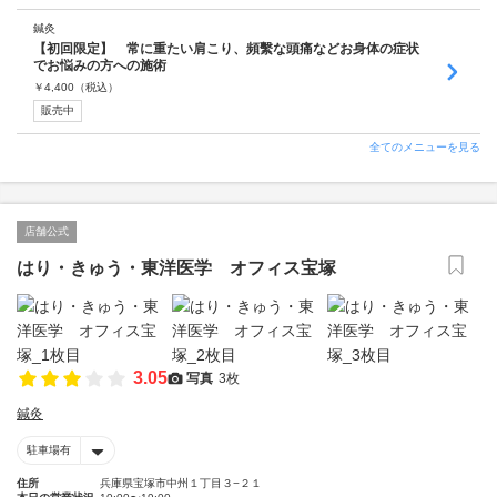
鍼灸
【初回限定】 常に重たい肩こり、頻繫な頭痛などお身体の症状
でお悩みの方への施術
￥
4,400
（税込）
販売中
全てのメニューを見る
店舗公式
はり・きゅう・東洋医学 オフィス宝塚
3.05
写真
3枚
鍼灸
駐車場有
住所
兵庫県宝塚市中州１丁目３−２１