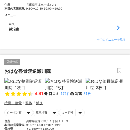
住所
兵庫県宝塚市小浜2-2-1
本日の営業状況
9:30〜12:30 16:00〜19:00
メニュー
鍼灸
鍼治療
全てのメニューを見る
店舗公式
おはな整骨院逆瀬川院
4.81
口コミ
171件
写真
81枚
接骨・整骨
整体
鍼灸
クーポン有
駐車場有
カード可
住所
兵庫県宝塚市中州１丁目１１−３
本日の営業状況
9:00〜14:00 16:00〜19:00
価格帯
￥1,650〜￥130,000