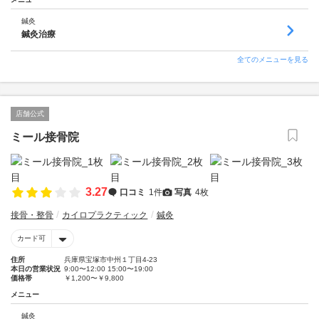
鍼灸
鍼灸治療
全てのメニューを見る
店舗公式
ミール接骨院
3.27
口コミ
1件
写真
4枚
接骨・整骨
カイロプラクティック
鍼灸
カード可
住所
兵庫県宝塚市中州１丁目4-23
本日の営業状況
9:00〜12:00 15:00〜19:00
価格帯
￥1,200〜￥9,800
メニュー
鍼灸