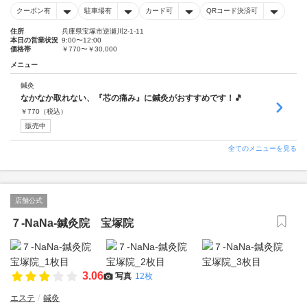
クーポン有
駐車場有
カード可
QRコード決済可
住所
兵庫県宝塚市逆瀬川2-1-11
本日の営業状況
9:00〜12:00
価格帯
￥770〜￥30,000
メニュー
鍼灸
なかなか取れない、『芯の痛み』に鍼灸がおすすめです！🎵
￥
770
（税込）
販売中
全てのメニューを見る
店舗公式
７-NaNa-鍼灸院 宝塚院
3.06
写真
12枚
エステ
鍼灸