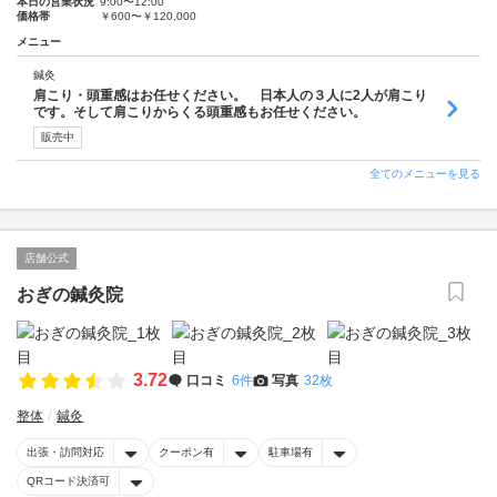
本日の営業状況
9:00〜12:00
価格帯
￥600〜￥120,000
メニュー
鍼灸
肩こり・頭重感はお任せください。 日本人の３人に2人が肩こり
です。そして肩こりからくる頭重感もお任せください。
販売中
全てのメニューを見る
店舗公式
おぎの鍼灸院
3.72
口コミ
6件
写真
32枚
整体
鍼灸
出張・訪問対応
クーポン有
駐車場有
QRコード決済可