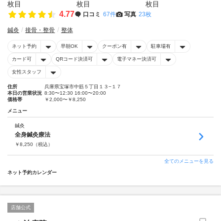
4.77
口コミ
67件
写真
23枚
鍼灸
接骨・整骨
整体
ネット予約
早朝OK
クーポン有
駐車場有
カード可
QRコード決済可
電子マネー決済可
女性スタッフ
住所
兵庫県宝塚市中筋５丁目１３−１７
本日の営業状況
8:30〜12:30 16:00〜20:00
価格帯
￥2,000〜￥8,250
メニュー
鍼灸
全身鍼灸療法
￥
8,250
（税込）
全てのメニューを見る
ネット予約カレンダー
店舗公式