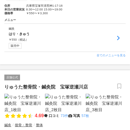
住所
兵庫県宝塚市清荒神1-17-16
本日の営業状況
8:30〜12:00 15:00〜19:00
価格帯
￥550〜￥3,300
メニュー
鍼灸
はり・きゅう
￥
550
（税込）
販売中
全てのメニューを見る
店舗公式
りゅうた整骨院・鍼灸院 宝塚逆瀬川店
4.69
口コミ
73件
写真
57枚
鍼灸
接骨・整骨
整体