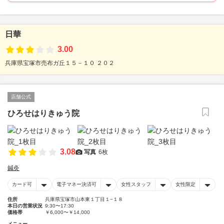
日華
3.00
兵庫県宝塚市売布ガ丘１５－１０ ２０２
店舗公式
ひろせはりきゅう院
3.08
写真
6枚
鍼灸
カード可
電子マネー決済可
女性スタッフ
女性限定
住所
兵庫県宝塚市山本東１丁目１−１８
本日の営業状況
9:30〜17:30
価格帯
￥6,000〜￥14,000
メニュー