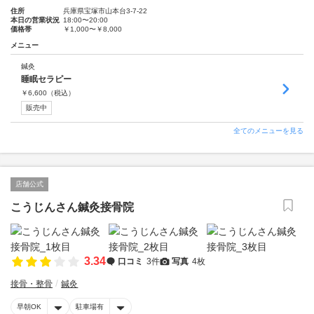
住所
兵庫県宝塚市山本台3-7-22
本日の営業状況
18:00〜20:00
価格帯
￥1,000〜￥8,000
メニュー
鍼灸
睡眠セラピー
￥
6,600
（税込）
販売中
全てのメニューを見る
店舗公式
こうじんさん鍼灸接骨院
3.34
口コミ
3件
写真
4枚
接骨・整骨
鍼灸
早朝OK
駐車場有