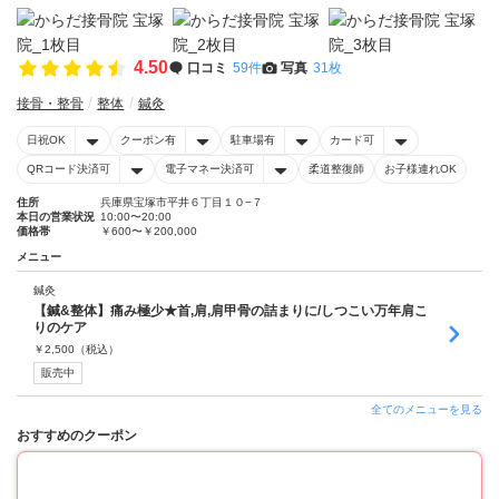
4.50
口コミ
59件
写真
31枚
接骨・整骨
整体
鍼灸
日祝OK
クーポン有
駐車場有
カード可
QRコード決済可
電子マネー決済可
柔道整復師
お子様連れOK
住所
兵庫県宝塚市平井６丁目１０−７
本日の営業状況
10:00〜20:00
価格帯
￥600〜￥200,000
メニュー
鍼灸
【鍼&整体】痛み極少★首,肩,肩甲骨の詰まりに/しつこい万年肩こ
りのケア
￥
2,500
（税込）
販売中
全てのメニューを見る
おすすめのクーポン
45