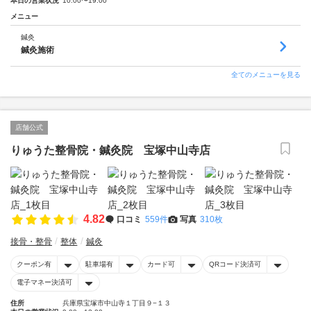
本日の営業状況
10:00〜19:00
メニュー
鍼灸
鍼灸施術
全てのメニューを見る
店舗公式
りゅうた整骨院・鍼灸院 宝塚中山寺店
4.82
口コミ
559件
写真
310枚
接骨・整骨
整体
鍼灸
クーポン有
駐車場有
カード可
QRコード決済可
電子マネー決済可
住所
兵庫県宝塚市中山寺１丁目９−１３