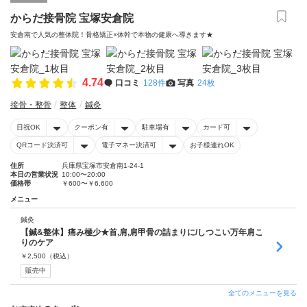
からだ接骨院 宝塚安倉院
安倉南で人気の整体院！骨格矯正×体幹で本物の健康へ導きます★
4.74
口コミ
128件
写真
24枚
接骨・整骨
整体
鍼灸
日祝OK
クーポン有
駐車場有
カード可
QRコード決済可
電子マネー決済可
お子様連れOK
住所
兵庫県宝塚市安倉南1-24-1
本日の営業状況
10:00〜20:00
価格帯
￥600〜￥6,600
メニュー
鍼灸
【鍼&整体】痛み極少★首,肩,肩甲骨の詰まりに/しつこい万年肩こ
りのケア
￥
2,500
（税込）
販売中
全てのメニューを見る