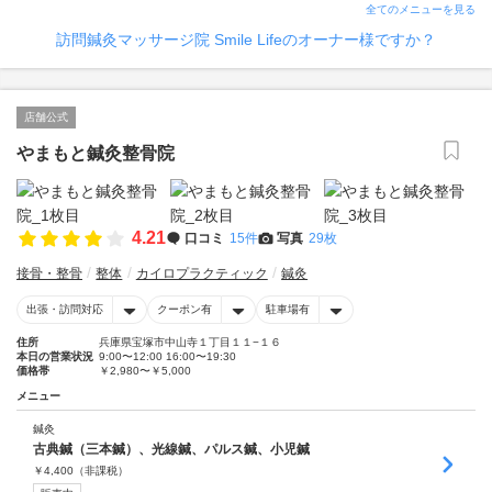
全てのメニューを見る
訪問鍼灸マッサージ院 Smile Lifeのオーナー様ですか？
店舗公式
やまもと鍼灸整骨院
4.21
口コミ
15件
写真
29枚
接骨・整骨
整体
カイロプラクティック
鍼灸
出張・訪問対応
クーポン有
駐車場有
住所
兵庫県宝塚市中山寺１丁目１１−１６
本日の営業状況
9:00〜12:00 16:00〜19:30
価格帯
￥2,980〜￥5,000
メニュー
鍼灸
古典鍼（三本鍼）、光線鍼、パルス鍼、小児鍼
￥
4,400
（非課税）