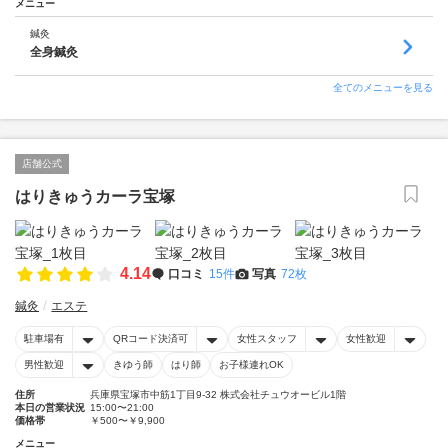
メニュー
鍼灸
全身鍼灸
全てのメニューを見る
店舗公式
はりきゅうカーラ宝塚
4.14
口コミ
15件
写真
72枚
鍼灸
エステ
駐車場有
QRコード決済可
女性スタッフ
女性歓迎
男性歓迎
きゆう師
はり師
お子様連れOK
住所
兵庫県宝塚市中筋1丁目9-32 株式会社チュウオービル1階
本日の営業状況
15:00〜21:00
価格帯
￥500〜￥9,900
メニュー