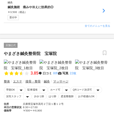
鍼灸
鍼灸施術 痛みや冷えに効果的◎
￥
3,500
（税込）
受付中
全てのメニューを見る
店舗公式
やまざき鍼灸整骨院 宝塚院
3.85
口コミ
8件
写真
22枚
整体
エステ
接骨・整骨
鍼灸
マッサージ
早朝OK
駐車場有
カード可
QRコード決済可
女性スタッフ
きゆう師
はり師
柔道整復師
お子様連れOK
住所
兵庫県宝塚市高司２丁目１番１２号
本日の営業状況
8:30〜17:00
価格帯
￥500〜￥6,900