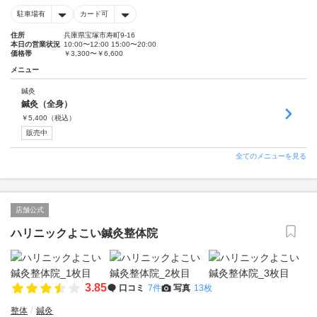
駐車場有
カード可
住所
兵庫県宝塚市寿町9-16
本日の営業状況
10:00〜12:00 15:00〜20:00
価格帯
￥3,300〜￥6,600
メニュー
鍼灸
鍼灸（全身）
￥
5,400
（税込）
販売中
全てのメニューを見る
店舗公式
ハリニックよこい鍼灸整体院
3.85
口コミ
7件
写真
13枚
整体
鍼灸