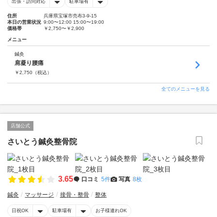
出張・訪問対応
駐車場有
住所
兵庫県宝塚市売布3-9-15
本日の営業状況
9:00〜12:00 15:00〜19:00
価格帯
￥2,750〜￥2,900
メニュー
鍼灸
肩凝り腰痛
￥
2,750
（税込）
全てのメニューを見る
店舗公式
さいとう鍼灸整骨院
3.65
口コミ
5件
写真
8枚
鍼灸
マッサージ
接骨・整骨
整体
日祝OK
駐車場有
お子様連れOK