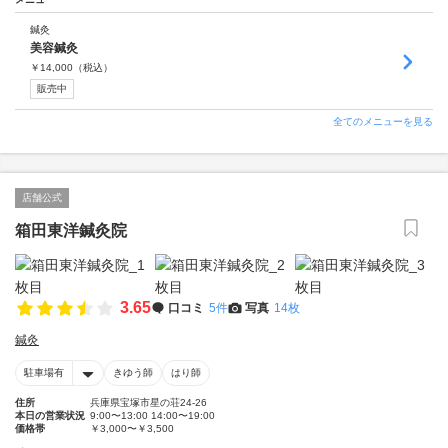
鍼灸
美容鍼灸
￥
14,000
（税込）
販売中
全てのメニューを見る
店舗公式
箱田東洋鍼灸院
3.65
口コミ
5件
写真
14枚
鍼灸
駐車場有
きゆう師
はり師
住所
兵庫県宝塚市星の荘24-26
本日の営業状況
9:00〜13:00 14:00〜19:00
価格帯
￥3,000〜￥3,500