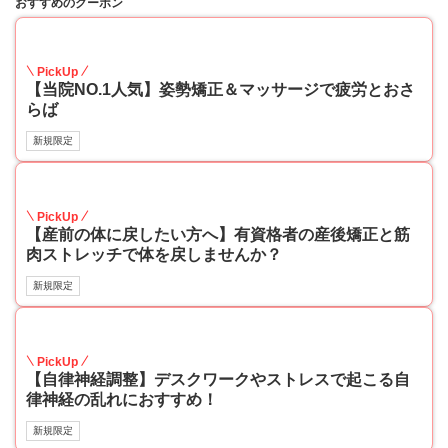
おすすめのクーポン
45
PickUp
【当院NO.1人気】姿勢矯正＆マッサージで疲労とおさ
らば
新規限定
45
PickUp
【産前の体に戻したい方へ】有資格者の産後矯正と筋
肉ストレッチで体を戻しませんか？
新規限定
40
PickUp
【自律神経調整】デスクワークやストレスで起こる自
律神経の乱れにおすすめ！
新規限定