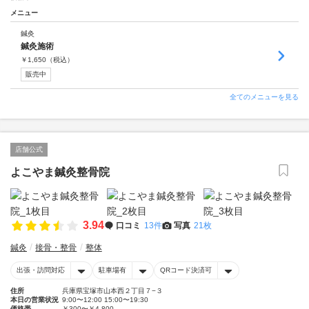
メニュー
鍼灸
鍼灸施術
￥
1,650
（税込）
販売中
全てのメニューを見る
店舗公式
よこやま鍼灸整骨院
3.94
口コミ
13件
写真
21枚
鍼灸
接骨・整骨
整体
出張・訪問対応
駐車場有
QRコード決済可
住所
兵庫県宝塚市山本西２丁目７−３
本日の営業状況
9:00〜12:00 15:00〜19:30
価格帯
￥300〜￥4,800