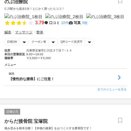
のぶ治療院
仁川駅から徒歩1分！とにかく困ったらココ！
3.79
口コミ
10件
写真
9枚
鍼灸
マッサージ
整体
日祝OK
クーポン有
QRコード決済可
住所
兵庫県宝塚市仁川北３丁目７−１４
本日の営業状況
9:00〜19:00
価格帯
￥3,000〜￥5,000
メニュー
鍼灸
【慢性的な腰痛】にご注意！
全てのメニューを見る
店舗公式
からだ接骨院 宝塚院
痛み歪みを根本治療！【本物の健康】をおつくりする整骨院です！