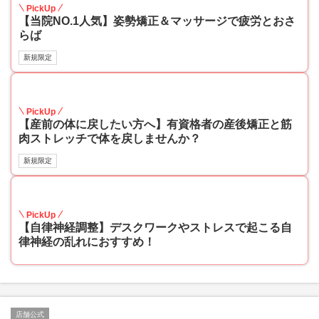
PickUp
【当院NO.1人気】姿勢矯正＆マッサージで疲労とおさ
らば
新規限定
60
PickUp
【産前の体に戻したい方へ】有資格者の産後矯正と筋
肉ストレッチで体を戻しませんか？
新規限定
40
PickUp
【自律神経調整】デスクワークやストレスで起こる自
律神経の乱れにおすすめ！
店舗公式