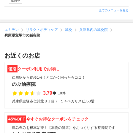
販売中
全てのメニューを見る
エキテン
リラク・ボディケア
鍼灸
兵庫県内の鍼灸院
兵庫県宝塚市の鍼灸院
お近くのお店
値引
クーポン利用でお得に
仁川駅から徒歩1分！とにかく困ったらココ！
のぶ治療院
3.79
10件
兵庫県宝塚市仁川北３丁目７−１４ペガサスビル3階
45%OFF
今すぐお得なクーポンをチェック
痛み歪みを根本治療！【本物の健康】をおつくりする整骨院です！