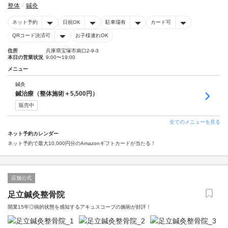
整体
鍼灸
ネット予約
日祝OK
駐車場有
カード可
QRコード決済可
お子様連れOK
住所
兵庫県宝塚市南口2-9-3
本日の営業状況
9:00〜19:00
メニュー
鍼灸
鍼治療（整体施術＋5,500円）
販売中
全てのメニューを見る
ネット予約カレンダー
ネット予約で最大10,000円分のAmazonギフトカードが当たる！
店舗公式
足立鍼灸整骨院
開業15年◎病的状態を感知するアキュスコープの施術が好評！