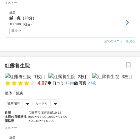
メニュー
鍼灸
鍼・灸（20分）
￥
2,500
（税込）
販売中
全てのメニューを見る
紅露養生院
4.07
口コミ
12件
写真
23枚
整体
鍼灸
駐車場有
カード可
住所
兵庫県宝塚市泉町19-13
本日の営業状況
9:00〜13:00 15:00〜21:00
価格帯
￥2,160〜￥6,000
メニュー
鍼灸