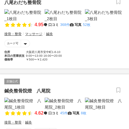
八尾わだち整骨院
4.95
口コミ
368件
写真
52枚
接骨・整骨
マッサージ
鍼灸
カード可
住所
大阪府八尾市安中町1-6-10
本日の営業状況
9:00〜13:00 16:00〜20:00
価格帯
￥500〜￥2,420
店舗公式
鍼灸整骨院燈 八尾院
4.62
口コミ
45件
写真
8枚
接骨・整骨
鍼灸