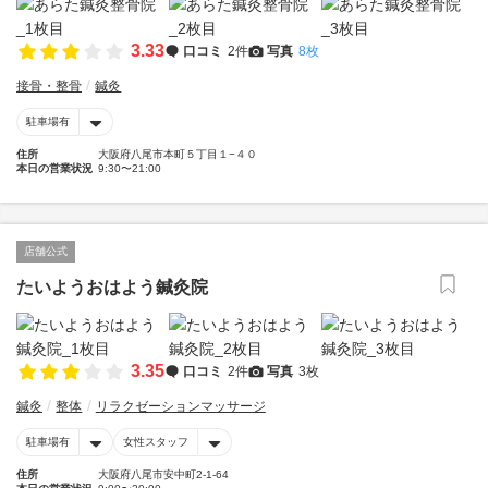
3.33
口コミ
2件
写真
8枚
接骨・整骨
鍼灸
駐車場有
住所
大阪府八尾市本町５丁目１−４０
本日の営業状況
9:30〜21:00
店舗公式
たいようおはよう鍼灸院
3.35
口コミ
2件
写真
3枚
鍼灸
整体
リラクゼーションマッサージ
駐車場有
女性スタッフ
住所
大阪府八尾市安中町2-1-64