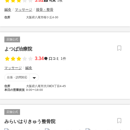
3.02
写真
1枚
鍼灸
マッサージ
接骨・整骨
住所
大阪府八尾市桜ケ丘4-30
店舗公式
よつば治療院
3.34
口コミ
1件
マッサージ
鍼灸
出張・訪問対応
住所
大阪府八尾市渋川町6丁目4-45
本日の営業状況
9:00〜18:00
店舗公式
みらいはりきゅう整骨院