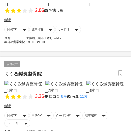
3.06
写真
6枚
鍼灸
日祝OK
駐車場有
カード可
住所
大阪府八尾市山本町5-4-12
本日の営業状況
19:00〜21:00
店舗公式
くくる鍼灸整骨院
3.36
口コミ
8件
写真
11枚
鍼灸
日祝OK
早朝OK
クーポン有
駐車場有
カード可