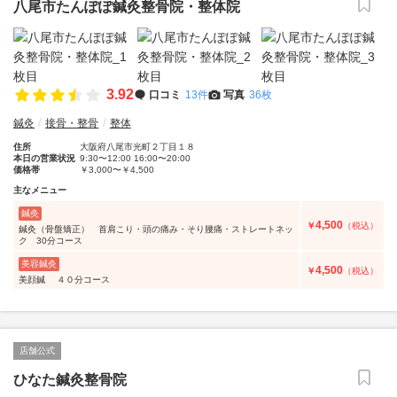
八尾市たんぽぽ鍼灸整骨院・整体院
3.92
口コミ
13件
写真
36枚
鍼灸
接骨・整骨
整体
住所
大阪府八尾市光町２丁目１８
本日の営業状況
9:30〜12:00 16:00〜20:00
価格帯
￥3,000〜￥4,500
主なメニュー
鍼灸
4,500
￥
（税込）
鍼灸（骨盤矯正） 首肩こり・頭の痛み・そり腰痛・ストレートネッ
ク 30分コース
美容鍼灸
4,500
￥
（税込）
美顔鍼 ４０分コース
店舗公式
ひなた鍼灸整骨院