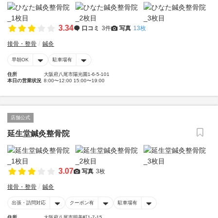
3.34
口コミ
3件
写真
13枚
接骨・整骨
鍼灸
早朝OK
駐車場有
住所
大阪府八尾市陽光園1‐6-5-101
本日の営業状況
8:00〜12:00 15:00〜19:00
店舗公式
延生堂鍼灸整骨院
3.07
写真
3枚
接骨・整骨
鍼灸
出張・訪問対応
クーポン有
駐車場有
住所
大阪府八尾市明美町1-7-15