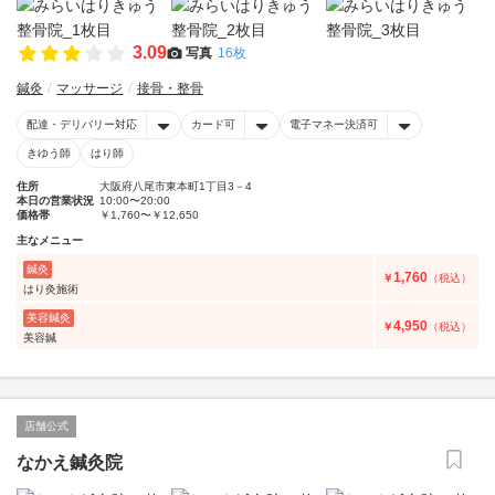
3.09
写真
16枚
鍼灸
マッサージ
接骨・整骨
配達・デリバリー対応
カード可
電子マネー決済可
きゆう師
はり師
住所
大阪府八尾市東本町1丁目3－4
本日の営業状況
10:00〜20:00
価格帯
￥1,760〜￥12,650
主なメニュー
鍼灸
1,760
￥
（税込）
はり灸施術
美容鍼灸
4,950
￥
（税込）
美容鍼
店舗公式
なかえ鍼灸院