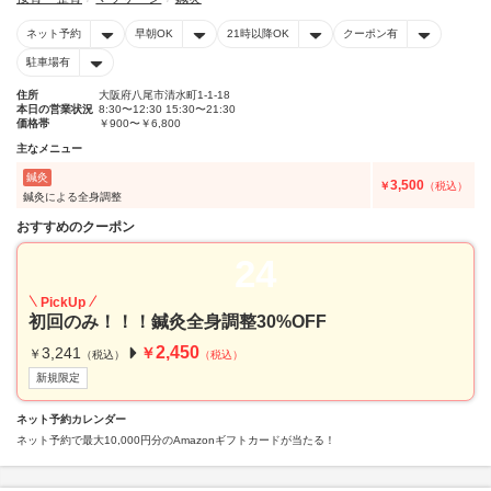
ネット予約
早朝OK
21時以降OK
クーポン有
駐車場有
住所
大阪府八尾市清水町1-1-18
本日の営業状況
8:30〜12:30 15:30〜21:30
価格帯
￥900〜￥6,800
主なメニュー
鍼灸
3,500
￥
（税込）
鍼灸による全身調整
おすすめのクーポン
24
PickUp
初回のみ！！！鍼灸全身調整30%OFF
2,450
3,241
￥
￥
（税込）
（税込）
新規限定
ネット予約カレンダー
ネット予約で最大10,000円分のAmazonギフトカードが当たる！