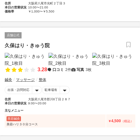
住所
大阪府八尾市光町２丁目３
本日の営業状況
10:00〜21:00
価格帯
￥1,000〜￥5,500
店舗公式
久保はり・きゅう院
3.28
口コミ
2件
写真
3枚
鍼灸
マッサージ
整体
出張・訪問対応
駐車場有
住所
大阪府八尾市郡川6丁目２８７
本日の営業状況
9:00〜20:00
主なメニュー
美容鍼灸
4,500
￥
（税込）
美容ハリ３０分コース