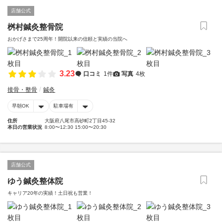
店舗公式
桝村鍼灸整骨院
おかげさまで25周年！開院以来の信頼と実績の当院へ
3.23
口コミ
1件
写真
4枚
接骨・整骨
鍼灸
早朝OK
駐車場有
住所
大阪府八尾市高砂町2丁目45-32
本日の営業状況
8:00〜12:30 15:00〜20:30
店舗公式
ゆう鍼灸整体院
キャリア20年の実績！土日祝も営業！