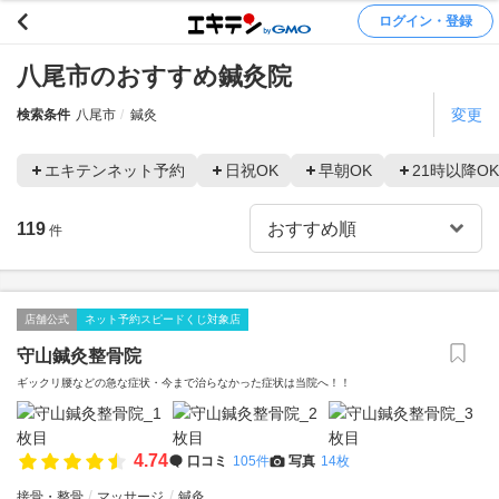
ログイン・登録
八尾市のおすすめ鍼灸院
変更
検索条件
八尾市
鍼灸
エキテンネット予約
日祝OK
早朝OK
21時以降OK
119
件
店舗公式
ネット予約スピードくじ対象店
守山鍼灸整骨院
ギックリ腰などの急な症状・今まで治らなかった症状は当院へ！！
4.74
口コミ
105件
写真
14枚
接骨・整骨
マッサージ
鍼灸