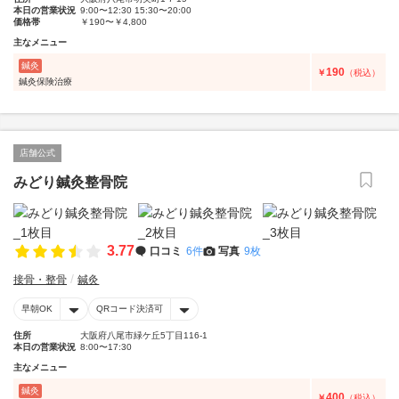
本日の営業状況
9:00〜12:30 15:30〜20:00
価格帯
￥190〜￥4,800
主なメニュー
鍼灸
190
￥
（税込）
鍼灸保険治療
店舗公式
みどり鍼灸整骨院
3.77
口コミ
6件
写真
9枚
接骨・整骨
鍼灸
早朝OK
QRコード決済可
住所
大阪府八尾市緑ケ丘5丁目116-1
本日の営業状況
8:00〜17:30
主なメニュー
鍼灸
400
￥
（税込）