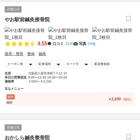
店舗公式
やお駅前鍼灸接骨院
4.55
口コミ
31件
写真
24枚
接骨・整骨
整体
鍼灸
クーポン有
駐車場有
カード可
柔道整復師
住所
大阪府八尾市本町7-7-12 1F
本日の営業状況
9:00〜12:30 16:00〜20:00
価格帯
￥500〜￥2,200
主なメニュー
鍼灸
2,200
￥
（税込）
鍼灸
店舗公式
おかしら鍼灸整骨院