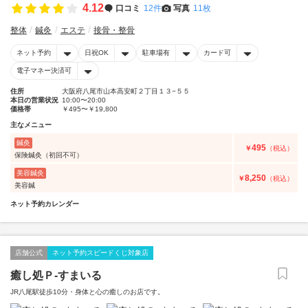
4.12
口コミ
12件
写真
11枚
整体
鍼灸
エステ
接骨・整骨
ネット予約
日祝OK
駐車場有
カード可
電子マネー決済可
住所
大阪府八尾市山本高安町２丁目１３−５５
本日の営業状況
10:00〜20:00
価格帯
￥495〜￥19,800
主なメニュー
鍼灸
495
￥
（税込）
保険鍼灸（初回不可）
美容鍼灸
8,250
￥
（税込）
美容鍼
ネット予約カレンダー
店舗公式
ネット予約スピードくじ対象店
癒し処Ｐ‐すまいる
JR八尾駅徒歩10分・身体と心の癒しのお店です。