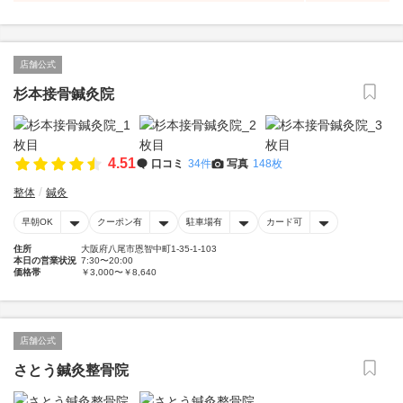
店舗公式
杉本接骨鍼灸院
4.51
口コミ
34件
写真
148枚
整体
鍼灸
早朝OK
クーポン有
駐車場有
カード可
住所
大阪府八尾市恩智中町1-35-1-103
本日の営業状況
7:30〜20:00
価格帯
￥3,000〜￥8,640
店舗公式
さとう鍼灸整骨院