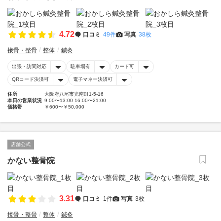
4.72
口コミ
49件
写真
38枚
接骨・整骨
整体
鍼灸
出張・訪問対応
駐車場有
カード可
QRコード決済可
電子マネー決済可
住所
大阪府八尾市光南町1-5-16
本日の営業状況
9:00〜13:00 16:00〜21:00
価格帯
￥600〜￥50,000
店舗公式
かない整骨院
3.31
口コミ
1件
写真
3枚
接骨・整骨
整体
鍼灸