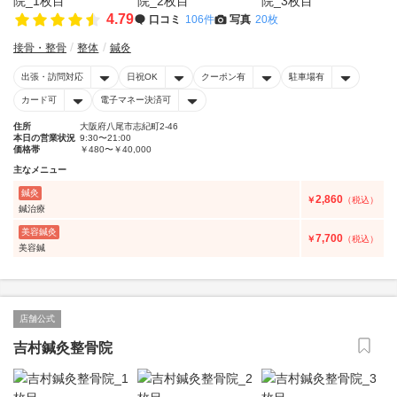
4.79
口コミ
106件
写真
20枚
接骨・整骨
整体
鍼灸
出張・訪問対応
日祝OK
クーポン有
駐車場有
カード可
電子マネー決済可
住所
大阪府八尾市志紀町2-46
本日の営業状況
9:30〜21:00
価格帯
￥480〜￥40,000
主なメニュー
鍼灸
2,860
￥
（税込）
鍼治療
美容鍼灸
7,700
￥
（税込）
美容鍼
店舗公式
吉村鍼灸整骨院