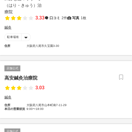
3.33
口コミ
2件
写真
1枚
鍼灸
駐車場有
住所
大阪府八尾市久宝園3-30
店舗公式
高安鍼灸治療院
3.03
鍼灸
住所
大阪府八尾市山本町南7-11-29
本日の営業状況
9:00〜18:00
店舗公式