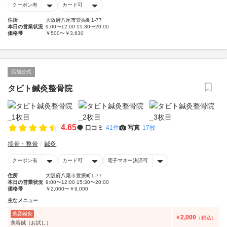
クーポン有
カード可
住所
大阪府八尾市萱振町1-77
本日の営業状況
9:00〜12:00 15:30〜20:00
価格帯
￥500〜￥3,630
店舗公式
タビト鍼灸整骨院
4.65
口コミ
41件
写真
17枚
接骨・整骨
鍼灸
クーポン有
カード可
電子マネー決済可
住所
大阪府八尾市萱振町1-77
本日の営業状況
9:00〜12:00 15:30〜20:00
価格帯
￥2,000〜￥9,000
主なメニュー
美容鍼灸
2,000
￥
（税込）
美容鍼（お試し）