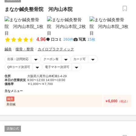
まなか鍼灸整骨院 河内山本院
4.96
口コミ
260件
写真
15枚
鍼灸
接骨・整骨
カイロプラクティック
出張・訪問対応
クーポン有
カード可
QRコード決済可
電子マネー決済可
住所
大阪府八尾市山本町南1-4-29
本日の営業状況
9:00〜12:00 14:00〜19:00
価格帯
￥1,000〜￥7,700
主なメニュー
鍼灸
6,600
￥
（税込）
美容鍼
店舗公式