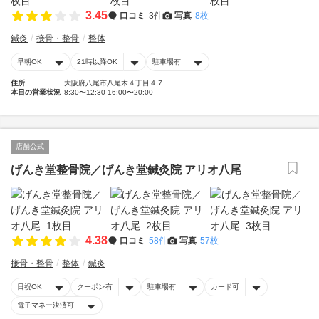
3.45
口コミ
3件
写真
8枚
鍼灸
接骨・整骨
整体
早朝OK
21時以降OK
駐車場有
住所
大阪府八尾市八尾木４丁目４７
本日の営業状況
8:30〜12:30 16:00〜20:00
店舗公式
げんき堂整骨院／げんき堂鍼灸院 アリオ八尾
4.38
口コミ
58件
写真
57枚
接骨・整骨
整体
鍼灸
日祝OK
クーポン有
駐車場有
カード可
電子マネー決済可