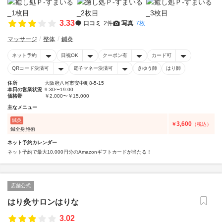
3.33
口コミ
2件
写真
7枚
マッサージ
整体
鍼灸
ネット予約
日祝OK
クーポン有
カード可
QRコード決済可
電子マネー決済可
きゆう師
はり師
住所
大阪府八尾市安中町8-5-15
本日の営業状況
9:30〜19:00
価格帯
￥2,000〜￥15,000
主なメニュー
鍼灸
3,600
￥
（税込）
鍼全身施術
ネット予約カレンダー
ネット予約で最大10,000円分のAmazonギフトカードが当たる！
店舗公式
はり灸サロンはりな
3.02