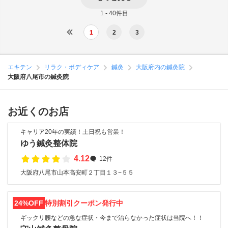
1 - 40件目
1
2
3
エキテン
リラク・ボディケア
鍼灸
大阪府内の鍼灸院
大阪府八尾市の鍼灸院
お近くのお店
キャリア20年の実績！土日祝も営業！
ゆう鍼灸整体院
4.12
12件
大阪府八尾市山本高安町２丁目１３−５５
24%OFF
特別割引クーポン発行中
ギックリ腰などの急な症状・今まで治らなかった症状は当院へ！！