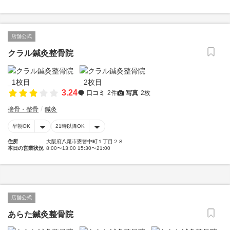
店舗公式
クラル鍼灸整骨院
3.24
口コミ
2件
写真
2枚
接骨・整骨
鍼灸
早朝OK
21時以降OK
住所
大阪府八尾市恩智中町１丁目２８
本日の営業状況
8:00〜13:00 15:30〜21:00
店舗公式
あらた鍼灸整骨院