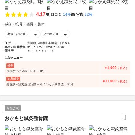
4.17
口コミ
14件
写真
22枚
鍼灸
接骨・整骨
整体
出張・訪問対応
クーポン有
住所
大阪府八尾市山本町南1丁目5-4
本日の営業状況
9:00〜12:30 15:00〜20:00
価格帯
￥1,000〜￥11,000
主なメニュー
鍼灸
1,000
￥
（税込）
ささない小児鍼 5分～10分
美容鍼灸
11,000
￥
（税込）
美容鍼＋漢方鍼灸治療＋オイルカッサ療法 70分
店舗公式
おかもと鍼灸整骨院