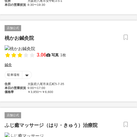
住所
大阪府八尾市安中町3-5-1
本日の営業状況
8:30〜19:30
店舗公式
桃かお鍼灸院
3.06
写真
1枚
鍼灸
駐車場有
住所
大阪府八尾市末広町5-7-35
本日の営業状況
9:00〜17:00
価格帯
￥3,850〜￥6,600
店舗公式
ふじ癒マッサージ（はり・きゅう）治療院