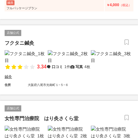
鍼灸
4,000
￥
（税込）
フルパッケージプラン
店舗公式
フクタニ鍼灸
3.34
口コミ
1件
写真
4枚
鍼灸
住所
大阪府八尾市光南町１−５−６
店舗公式
女性専門治療院 はり灸さくら堂