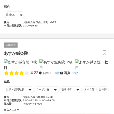
鍼灸
日祝OK
住所
大阪府八尾市西山本町1-1-15
本日の営業状況
9:30〜19:30
店舗公式
あすか鍼灸院
4.22
口コミ
18件
写真
22枚
鍼灸
出張・訪問対応
クーポン有
駐車場有
きゆう師
はり師
住所
大阪府八尾市亀井町2-4-39
本日の営業状況
9:00〜12:30 14:00〜19:00
価格帯
￥500〜￥5,000
主なメニュー