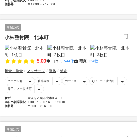
本日の営業状況
9:00〜20:00
価格帯
￥4,000〜￥17,600
店舗公式
小林整骨院 北本町
5.00
口コミ
544件
写真
124枚
接骨・整骨
マッサージ
整体
鍼灸
クーポン有
駐車場有
カード可
QRコード決済可
電子マネー決済可
住所
大阪府八尾市北本町4-5-9
本日の営業状況
9:00〜13:00 16:00〜20:00
価格帯
￥800〜￥16,000
店舗公式