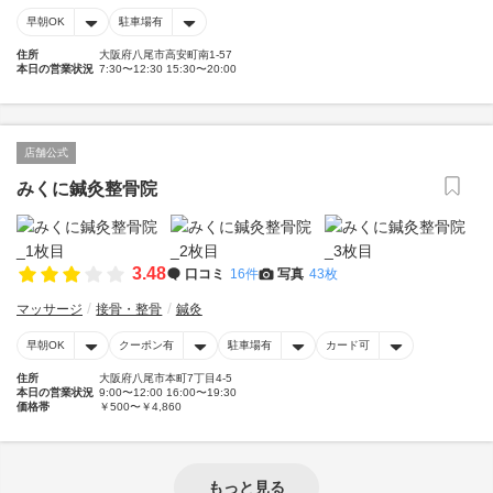
早朝OK
駐車場有
住所
大阪府八尾市高安町南1-57
本日の営業状況
7:30〜12:30 15:30〜20:00
店舗公式
みくに鍼灸整骨院
3.48
口コミ
16件
写真
43枚
マッサージ
接骨・整骨
鍼灸
早朝OK
クーポン有
駐車場有
カード可
住所
大阪府八尾市本町7丁目4-5
本日の営業状況
9:00〜12:00 16:00〜19:30
価格帯
￥500〜￥4,860
もっと見る