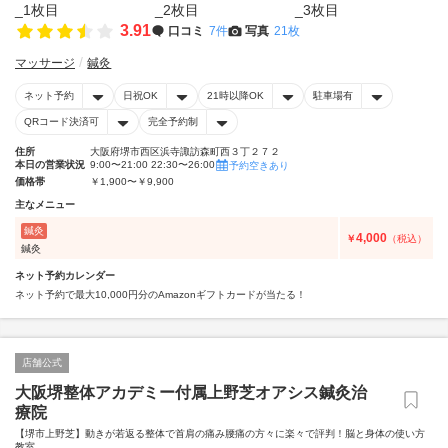
3.91
口コミ
7件
写真
21枚
マッサージ
鍼灸
ネット予約
日祝OK
21時以降OK
駐車場有
QRコード決済可
完全予約制
住所
大阪府堺市西区浜寺諏訪森町西３丁２７２
本日の営業状況
9:00〜21:00 22:30〜26:00
予約空きあり
価格帯
￥1,900〜￥9,900
主なメニュー
鍼灸
4,000
￥
（税込）
鍼灸
ネット予約カレンダー
ネット予約で最大10,000円分のAmazonギフトカードが当たる！
店舗公式
大阪堺整体アカデミー付属上野芝オアシス鍼灸治
療院
【堺市上野芝】動きが若返る整体で首肩の痛み腰痛の方々に楽々で評判！脳と身体の使い方
教室