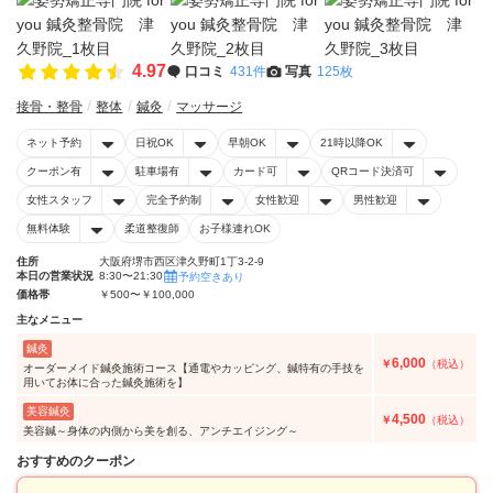
4.97
口コミ
431件
写真
125枚
接骨・整骨
整体
鍼灸
マッサージ
ネット予約
日祝OK
早朝OK
21時以降OK
クーポン有
駐車場有
カード可
QRコード決済可
女性スタッフ
完全予約制
女性歓迎
男性歓迎
無料体験
柔道整復師
お子様連れOK
住所
大阪府堺市西区津久野町1丁3-2-9
本日の営業状況
8:30〜21:30
予約空きあり
価格帯
￥500〜￥100,000
主なメニュー
鍼灸
6,000
￥
（税込）
オーダーメイド鍼灸施術コース【通電やカッピング、鍼特有の手技を
用いてお体に合った鍼灸施術を】
美容鍼灸
4,500
￥
（税込）
美容鍼～身体の内側から美を創る、アンチエイジング～
おすすめのクーポン