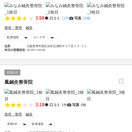
3.98
口コミ
12件
写真
24枚
接骨・整骨
鍼灸
駐車場有
カード可
住所
大阪府堺市西区浜寺石津町中３丁目１３−２１
本日の営業状況
10:00〜19:00
店舗公式
鳳鍼灸整骨院
3.18
口コミ
1件
写真
4枚
接骨・整骨
鍼灸
早朝OK
駐車場有