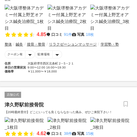
4.85
口コミ
91件
写真
18枚
整体
鍼灸
接骨・整骨
リラクゼーションマッサージ
学習塾・塾
クーポン有
駐車場有
住所
大阪府堺市西区北条町２−５−２１
本日の営業状況
9:00〜12:00 16:00〜19:30
価格帯
￥11,000〜￥18,000
店舗公式
津久野駅前接骨院
【20時最終受付】どこにいっても良くならなかった痛み、ぜひご来院下さい！
4.62
口コミ
38件
写真
15枚