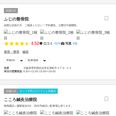
店舗公式
ふじの整骨院
頑固な症状の方、ご相談ください！予約優先。土曜日午後開院。
4.52
口コミ
48件
写真
8枚
接骨・整骨
鍼灸
早朝OK
駐車場有
住所
大阪府堺市西区浜寺石津町中４丁９−２４
本日の営業状況
8:30〜12:00 15:00〜20:00
店舗公式
ネット予約スピードくじ対象店
こころ鍼灸治療院
南海諏訪ノ森駅徒歩3分、旧26号線沿い駐車場も有ります。