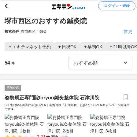
ログイン・登録
堺市西区のおすすめ鍼灸院
変更
検索条件
堺市西区
鍼灸
エキテンネット予約
日祝OK
早朝OK
21時以降OK
54
件
店舗公式
姿勢矯正専門院foryou鍼灸整体院 石津川院
8/17(月)堺市浜寺に新規OPEN｜南海電鉄「石津川駅」徒歩1分✨OPENキャンペーン開催中
です★