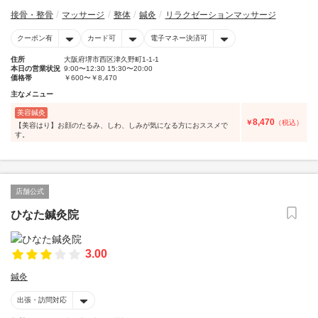
接骨・整骨
マッサージ
整体
鍼灸
リラクゼーションマッサージ
クーポン有
カード可
電子マネー決済可
住所
大阪府堺市西区津久野町1-1-1
本日の営業状況
9:00〜12:30 15:30〜20:00
価格帯
￥600〜￥8,470
主なメニュー
美容鍼灸
8,470
￥
（税込）
【美容はり】お顔のたるみ、しわ、しみが気になる方におススメで
す。
店舗公式
ひなた鍼灸院
3.00
鍼灸
出張・訪問対応