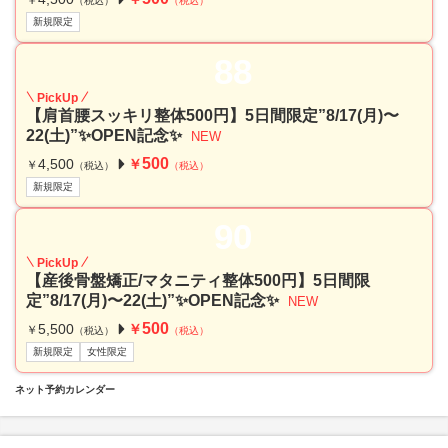
￥
（税込）
（税込）
新規限定
88
PickUp
【肩首腰スッキリ整体500円】5日間限定”8/17(月)〜
22(土)”✨OPEN記念✨
NEW
500
4,500
￥
￥
（税込）
（税込）
新規限定
90
PickUp
【産後骨盤矯正/マタニティ整体500円】5日間限
定”8/17(月)〜22(土)”✨OPEN記念✨
NEW
500
5,500
￥
￥
（税込）
（税込）
新規限定
女性限定
ネット予約カレンダー