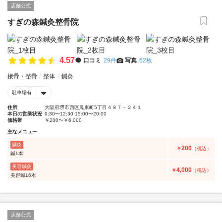
店舗公式
すぎの森鍼灸整骨院
4.57
口コミ
29件
写真
62枚
接骨・整骨
整体
鍼灸
駐車場有
住所
大阪府堺市西区鳳東町5丁目４８７－２４１
本日の営業状況
9:30〜12:30 15:00〜20:00
価格帯
￥200〜￥6,000
主なメニュー
鍼灸
200
￥
（税込）
鍼1本
美容鍼灸
4,000
￥
（税込）
美容鍼16本
店舗公式