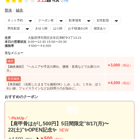
3.11
写真
13枚
整体
鍼灸
ネット予約
クーポン有
駐車場有
女性歓迎
男性歓迎
きゆう師
はり師
お子様連れOK
個室あり
住所
大阪府堺市西区浜寺石津町中3丁13-21
本日の営業状況
9:00〜12:30 15:00〜20:30
価格帯
￥500〜￥6,500
主なメニュー
鍼灸
3,000
￥
（税込）
【鍼灸施術】『ヘルニアや手足の痺れ、腰痛・首肩などでお困りの
方』
美容鍼灸
4,500
￥
（税込）
【美容鍼】（化粧したままでも施術OK）しみ、しわ、くすみ、ほう
れい線、フェイスラインなどお顔周りのお悩みに。
おすすめのクーポン
88
PickUp
【肩甲骨はがし500円】5日間限定”8/17(月)〜
22(土)”✨OPEN記念✨
NEW
500
4,500
￥