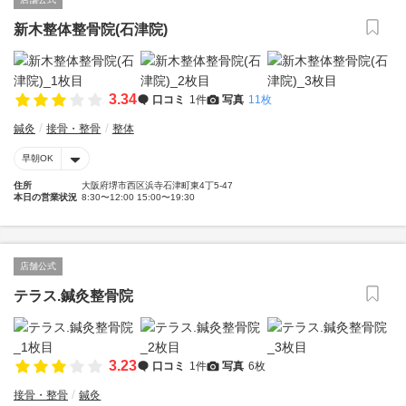
新木整体整骨院(石津院)
3.34
口コミ
1件
写真
11枚
鍼灸
接骨・整骨
整体
早朝OK
住所
大阪府堺市西区浜寺石津町東4丁5-47
本日の営業状況
8:30〜12:00 15:00〜19:30
店舗公式
テラス.鍼灸整骨院
3.23
口コミ
1件
写真
6枚
接骨・整骨
鍼灸