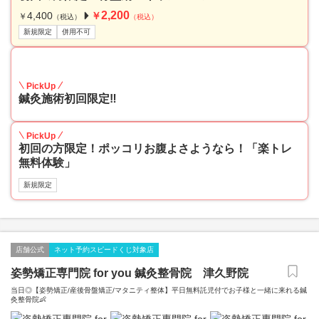
2,200
4,400
￥
￥
（税込）
（税込）
新規限定
併用不可
50
PickUp
鍼灸施術初回限定‼
PickUp
初回の方限定！ポッコリお腹よさようなら！「楽トレ
無料体験」
新規限定
店舗公式
ネット予約スピードくじ対象店
姿勢矯正専門院 for you 鍼灸整骨院 津久野院
当日◎【姿勢矯正/産後骨盤矯正/マタニティ整体】平日無料託児付でお子様と一緒に来れる鍼
灸整骨院👶