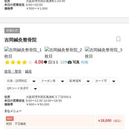
住所
大阪府堺市西区鳳東町1‐23‐30
本日の営業状況
9:00〜20:00
価格帯
￥500〜￥1,000
店舗公式
吉岡鍼灸整骨院
4.06
口コミ
12件
写真
42枚
接骨・整骨
鍼灸
出張・訪問対応
クーポン有
駐車場有
カード可
QRコード決済可
住所
大阪府堺市西区鳳南町５丁目550-4
本日の営業状況
9:00〜12:30 14:00〜18:30
価格帯
￥900〜￥50,000
主なメニュー
鍼灸
18,000
￥
（税込）
初回 子宝鍼灸