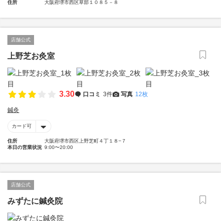
住所
大阪府堺市西区草部１０８５－８
店舗公式
上野芝お灸室
3.30
口コミ
3件
写真
12枚
鍼灸
カード可
住所
大阪府堺市西区上野芝町４丁１８−７
本日の営業状況
9:00〜20:00
店舗公式
みずたに鍼灸院