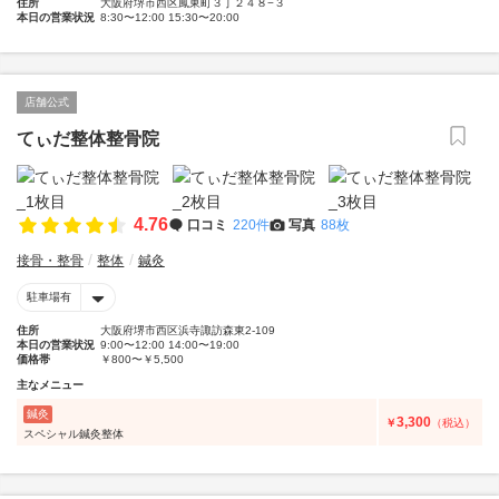
住所
大阪府堺市西区鳳東町３丁２４８−３
本日の営業状況
8:30〜12:00 15:30〜20:00
店舗公式
てぃだ整体整骨院
4.76
口コミ
220件
写真
88枚
接骨・整骨
整体
鍼灸
駐車場有
住所
大阪府堺市西区浜寺諏訪森東2-109
本日の営業状況
9:00〜12:00 14:00〜19:00
価格帯
￥800〜￥5,500
主なメニュー
鍼灸
3,300
￥
（税込）
スペシャル鍼灸整体