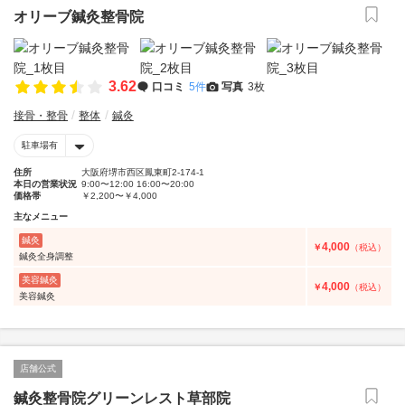
オリーブ鍼灸整骨院
3.62
口コミ
5件
写真
3枚
接骨・整骨
整体
鍼灸
駐車場有
住所
大阪府堺市西区鳳東町2-174-1
本日の営業状況
9:00〜12:00 16:00〜20:00
価格帯
￥2,200〜￥4,000
主なメニュー
鍼灸
4,000
￥
（税込）
鍼灸全身調整
美容鍼灸
4,000
￥
（税込）
美容鍼灸
店舗公式
鍼灸整骨院グリーンレスト草部院