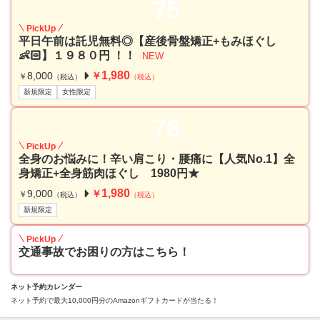
75
PickUp
平日午前は託児無料◎【産後骨盤矯正+もみほぐし
👶🏻】１９８０円 ！！
NEW
1,980
8,000
￥
￥
（税込）
（税込）
新規限定
女性限定
78
PickUp
全身のお悩みに！辛い肩こり・腰痛に【人気No.1】全
身矯正+全身筋肉ほぐし 1980円★
1,980
9,000
￥
￥
（税込）
（税込）
新規限定
PickUp
交通事故でお困りの方はこちら！
ネット予約カレンダー
ネット予約で最大10,000円分のAmazonギフトカードが当たる！