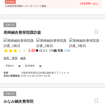
美容鍼灸
33,000
￥
（税込）
立体造顔美容鍼®＋オーダーメイド鍼灸
店舗公式
尾崎鍼灸整骨院諏訪森
3.42
口コミ
2件
写真
15枚
接骨・整骨
鍼灸
早朝OK
駐車場有
住所
大阪府堺市西区浜寺諏訪森町東２丁１２５−５
本日の営業状況
8:00〜12:00 15:00〜19:30
店舗公式
みなみ鍼灸整骨院