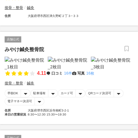
接骨・整骨
鍼灸
住所
大阪府堺市西区津久野町２丁３−３３
店舗公式
みやけ鍼灸整骨院
4.11
口コミ
16件
写真
16枚
接骨・整骨
鍼灸
早朝OK
駐車場有
カード可
QRコード決済可
電子マネー決済可
住所
大阪府堺市西区浜寺南町3-2-1
本日の営業状況
8:30〜12:30 15:30〜19:30
店舗公式