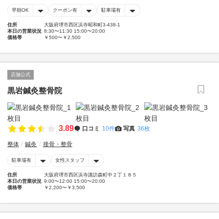
早朝OK
クーポン有
駐車場有
住所
大阪府堺市西区浜寺昭和町3-438-1
本日の営業状況
8:30〜11:30 15:00〜20:00
価格帯
￥500〜￥2,500
店舗公式
黒岩鍼灸整骨院
3.89
口コミ
10件
写真
36枚
整体
鍼灸
接骨・整骨
駐車場有
女性スタッフ
住所
大阪府堺市西区浜寺諏訪森町中２丁１８５
本日の営業状況
9:00〜12:00 15:00〜20:00
価格帯
￥2,200〜￥3,500