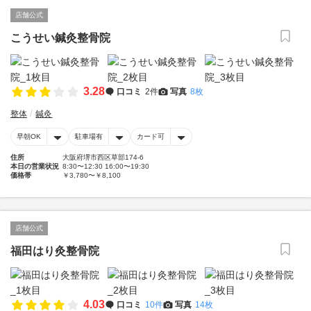
店舗公式
こうせい鍼灸整骨院
3.28
口コミ
2件
写真
8枚
整体
鍼灸
早朝OK
駐車場有
カード可
住所
大阪府堺市西区草部174-6
本日の営業状況
8:30〜12:30 16:00〜19:30
価格帯
￥3,780〜￥8,100
店舗公式
福田はり灸整骨院
4.03
口コミ
10件
写真
14枚