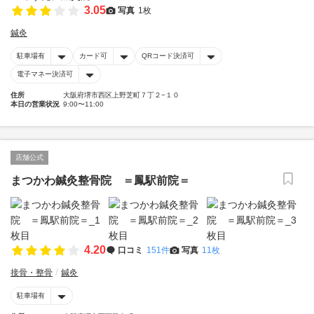
3.05
写真
1枚
鍼灸
駐車場有
カード可
QRコード決済可
電子マネー決済可
住所
大阪府堺市西区上野芝町７丁２−１０
本日の営業状況
9:00〜11:00
店舗公式
まつかわ鍼灸整骨院 ＝鳳駅前院＝
4.20
口コミ
151件
写真
11枚
接骨・整骨
鍼灸
駐車場有