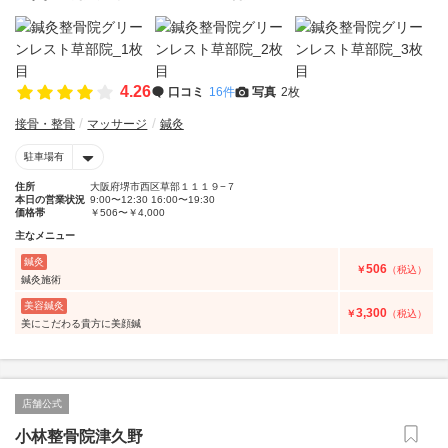
4.26
口コミ
16件
写真
2枚
接骨・整骨
マッサージ
鍼灸
駐車場有
住所
大阪府堺市西区草部１１１９−７
本日の営業状況
9:00〜12:30 16:00〜19:30
価格帯
￥506〜￥4,000
主なメニュー
鍼灸
506
￥
（税込）
鍼灸施術
美容鍼灸
3,300
￥
（税込）
美にこだわる貴方に美顔鍼
店舗公式
小林整骨院津久野