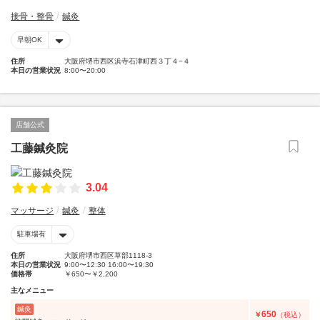
接骨・整骨
鍼灸
早朝OK
住所
大阪府堺市西区浜寺石津町西３丁４−４
本日の営業状況
8:00〜20:00
店舗公式
工藤鍼灸院
3.04
マッサージ
鍼灸
整体
駐車場有
住所
大阪府堺市西区草部1118-3
本日の営業状況
9:00〜12:30 16:00〜19:30
価格帯
￥650〜￥2,200
主なメニュー
鍼灸
650
￥
（税込）