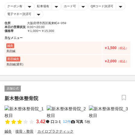
クーポン有
駐車場有
カード可
QRコード決済可
電子マネー決済可
住所
大阪府堺市西区鳳東町4−359
本日の営業状況
9:00〜20:00
価格帯
￥1,000〜￥15,000
主なメニュー
鍼灸
1,500
￥
（税込）
美顔鍼
美容鍼灸
2,000
￥
（税込）
美顔鍼(通常)
店舗公式
新木整体整骨院
3.42
口コミ
12件
写真
5枚
鍼灸
接骨・整骨
カイロプラクティック