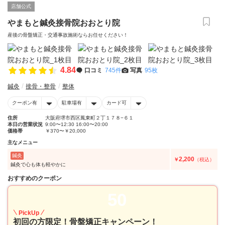
店舗公式
やまもと鍼灸接骨院おおとり院
産後の骨盤矯正・交通事故施術ならお任せください！
4.84
口コミ
745件
写真
95枚
鍼灸
接骨・整骨
整体
クーポン有
駐車場有
カード可
住所
大阪府堺市西区鳳東町２丁１７８−６１
本日の営業状況
9:00〜12:30 16:00〜20:00
価格帯
￥370〜￥20,000
主なメニュー
鍼灸
2,200
￥
（税込）
鍼灸で心も体も軽やかに
おすすめのクーポン
50
PickUp
初回の方限定！骨盤矯正キャンペーン！