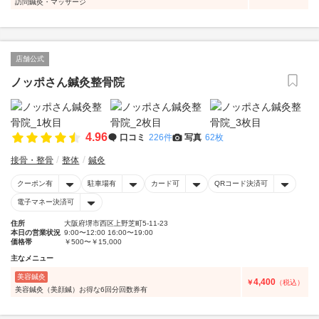
訪問鍼灸・マッサージ
店舗公式
ノッポさん鍼灸整骨院
4.96
口コミ
226件
写真
62枚
接骨・整骨
整体
鍼灸
クーポン有
駐車場有
カード可
QRコード決済可
電子マネー決済可
住所
大阪府堺市西区上野芝町5-11-23
本日の営業状況
9:00〜12:00 16:00〜19:00
価格帯
￥500〜￥15,000
主なメニュー
美容鍼灸
4,400
￥
（税込）
美容鍼灸（美顔鍼）お得な6回分回数券有