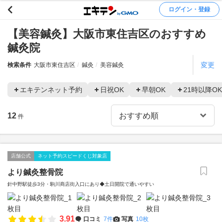
ログイン・登録
【美容鍼灸】大阪市東住吉区のおすすめ
鍼灸院
変更
検索条件
大阪市東住吉区
鍼灸
美容鍼灸
エキテンネット予約
日祝OK
早朝OK
21時以降OK
12
件
店舗公式
ネット予約スピードくじ対象店
より鍼灸整骨院
針中野駅徒歩3分・駒川商店街入口にあり◆土日開院で通いやすい
3.91
口コミ
7件
写真
10枚