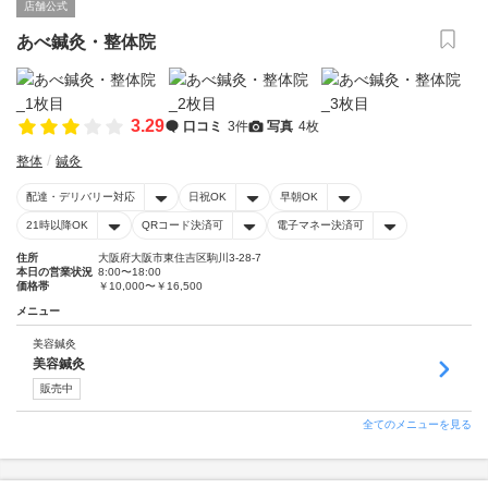
店舗公式
あべ鍼灸・整体院
3.29
口コミ
3件
写真
4枚
整体
鍼灸
配達・デリバリー対応
日祝OK
早朝OK
21時以降OK
QRコード決済可
電子マネー決済可
住所
大阪府大阪市東住吉区駒川3-28-7
本日の営業状況
8:00〜18:00
価格帯
￥10,000〜￥16,500
メニュー
美容鍼灸
美容鍼灸
販売中
全てのメニューを見る