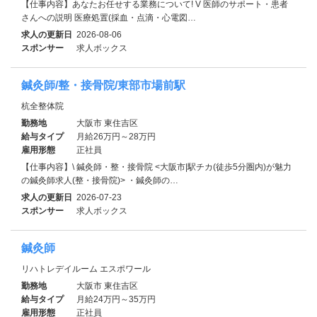
【仕事内容】あなたお任せする業務について! V 医師のサポート・患者
さんへの説明 医療処置(採血・点滴・心電図…
求人の更新日
2026-08-06
スポンサー
求人ボックス
鍼灸師/整・接骨院/東部市場前駅
杭全整体院
勤務地
大阪市 東住吉区
給与タイプ
月給26万円～28万円
雇用形態
正社員
【仕事内容】\ 鍼灸師・整・接骨院 <大阪市|駅チカ(徒歩5分圏内)が魅力
の鍼灸師求人(整・接骨院)> ・鍼灸師の…
求人の更新日
2026-07-23
スポンサー
求人ボックス
鍼灸師
リハトレデイルーム エスポワール
勤務地
大阪市 東住吉区
給与タイプ
月給24万円～35万円
雇用形態
正社員