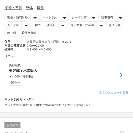
接骨・整骨
整体
鍼灸
出張・訪問対応
ネット予約
クーポン有
駐車場有
カード可
QRコード決済可
電子マネー決済可
きゆう師
はり師
柔道整復師
住所
大阪府大阪市東住吉区駒川5-20-1
本日の営業状況
9:00〜12:00
価格帯
￥1,000〜￥5,000
メニュー
美容鍼灸
美容鍼＋水素吸入
￥
4,000
（非課税）
販売中
全てのメニューを見る
ネット予約カレンダー
ネット予約で最大10,000円分のAmazonギフトカードが当たる！
店舗公式