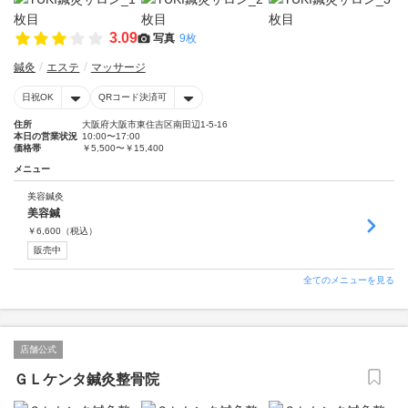
3.09
写真
9枚
鍼灸
エステ
マッサージ
日祝OK
QRコード決済可
住所
大阪府大阪市東住吉区南田辺1-5-16
本日の営業状況
10:00〜17:00
価格帯
￥5,500〜￥15,400
メニュー
美容鍼灸
美容鍼
￥
6,600
（税込）
販売中
全てのメニューを見る
店舗公式
ＧＬケンタ鍼灸整骨院