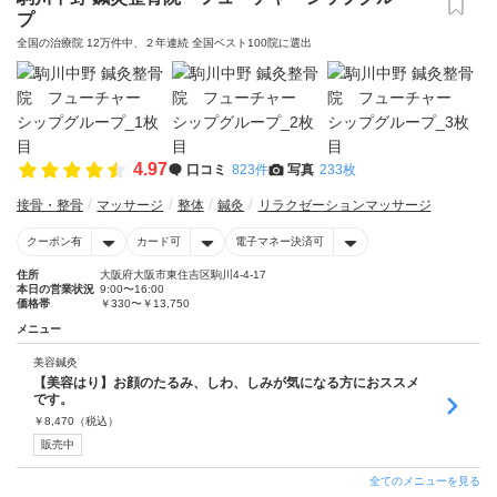
プ
全国の治療院 12万件中、２年連続 全国ベスト100院に選出
4.97
口コミ
823件
写真
233枚
接骨・整骨
マッサージ
整体
鍼灸
リラクゼーションマッサージ
クーポン有
カード可
電子マネー決済可
住所
大阪府大阪市東住吉区駒川4-4-17
本日の営業状況
9:00〜16:00
価格帯
￥330〜￥13,750
メニュー
美容鍼灸
【美容はり】お顔のたるみ、しわ、しみが気になる方におススメ
です。
￥
8,470
（税込）
販売中
全てのメニューを見る