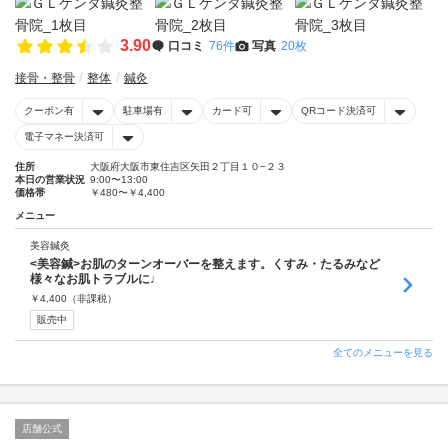
3.90
口コミ
76件
写真
20枚
接骨・整骨
整体
鍼灸
クーポン有
駐車場有
カード可
QRコード決済可
電子マネー決済可
住所
大阪府大阪市東住吉区矢田２丁目１０−２３
本日の営業状況
9:00〜13:00
価格帯
￥480〜￥4,400
メニュー
美容鍼灸
<美容鍼>お肌のターンオーバーを整えます。くすみ・たるみなど
様々なお肌トラブルに♩
￥
4,400
（非課税）
販売中
全てのメニューを見る
店舗公式