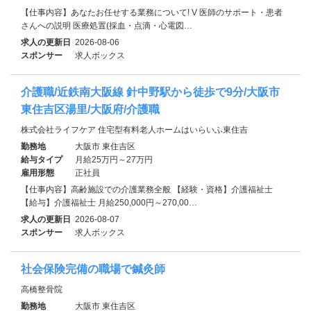
【仕事内容】あなたお任せする業務について! V 医師のサポート・患者
さんへの説明 医療処置(採血・点滴・心電図…
求人の更新日
2026-08-06
スポンサー
求人ボックス
介護職/近鉄南大阪線 針中野駅から徒歩で9分/大阪市
東住吉区湯里/大阪府/介護職
株式会社ライフケア 住宅型有料老人ホームはいらいふ東住吉
勤務地
大阪市 東住吉区
給与タイプ
月給25万円～27万円
雇用形態
正社員
【仕事内容】高齢施設での介護業務全般 【経験・資格】介護福祉士
【給与】介護福祉士 月給250,000円～270,00…
求人の更新日
2026-08-07
スポンサー
求人ボックス
社会保険完備の職場で鍼灸師
高橋整骨院
勤務地
大阪市 東住吉区