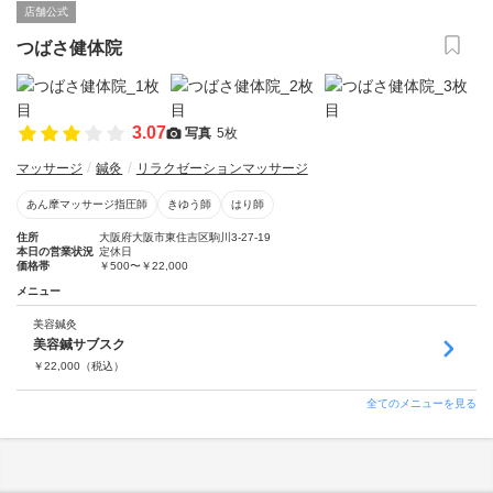
店舗公式
つばさ健体院
3.07
写真
5枚
マッサージ
鍼灸
リラクゼーションマッサージ
あん摩マッサージ指圧師
きゆう師
はり師
住所
大阪府大阪市東住吉区駒川3-27-19
本日の営業状況
定休日
価格帯
￥500〜￥22,000
メニュー
美容鍼灸
美容鍼サブスク
￥
22,000
（税込）
全てのメニューを見る