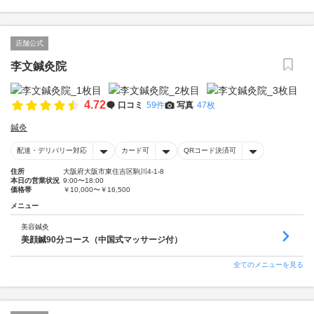
店舗公式
李文鍼灸院
4.72
口コミ
59件
写真
47枚
鍼灸
配達・デリバリー対応
カード可
QRコード決済可
住所
大阪府大阪市東住吉区駒川4-1-8
本日の営業状況
9:00〜18:00
価格帯
￥10,000〜￥16,500
メニュー
美容鍼灸
美顔鍼90分コース（中国式マッサージ付）
全てのメニューを見る