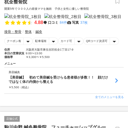
杭全整骨院
開業5年で３００人の産後ママを施術 子供と女性に優しい整骨院
4.88
口コミ
84件
写真
37枚
接骨・整骨
整体
鍼灸
クーポン有
駐車場有
カード可
QRコード決済可
住所
大阪府大阪市東住吉区杭全1丁目17-9
本日の営業状況
9:00〜13:00
価格帯
￥3,300〜￥5,500
メニュー
美容鍼灸
【美容鍼】 初めて美容鍼を受けらる患者様が多数！！ 顔だけ
ではなく体の内側から整える
￥
5,500
（税込）
全てのメニューを見る
店舗公式
駒川中野 鍼灸整骨院 フューチャーシップグルー