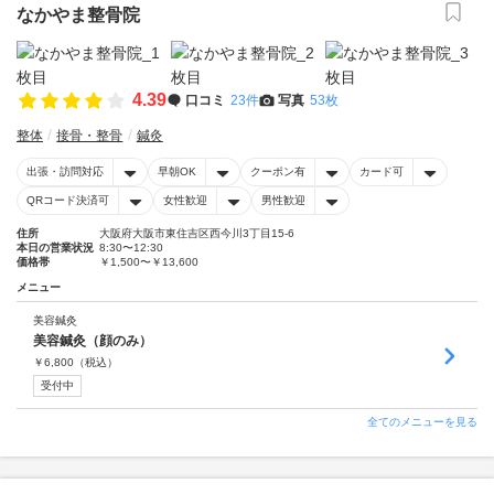
なかやま整骨院
4.39
口コミ
23件
写真
53枚
整体
接骨・整骨
鍼灸
出張・訪問対応
早朝OK
クーポン有
カード可
QRコード決済可
女性歓迎
男性歓迎
住所
大阪府大阪市東住吉区西今川3丁目15-6
本日の営業状況
8:30〜12:30
価格帯
￥1,500〜￥13,600
メニュー
美容鍼灸
美容鍼灸（顔のみ）
￥
6,800
（税込）
受付中
全てのメニューを見る