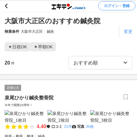
ログイン・登録
大阪市大正区のおすすめ鍼灸院
変更
検索条件
大阪市大正区
鍼灸
日祝OK
早朝OK
20
件
店舗公式
泉尾ひかり鍼灸整骨院
今年で開業20周年！
4.40
口コミ
31件
写真
30枚
接骨・整骨
整体
鍼灸