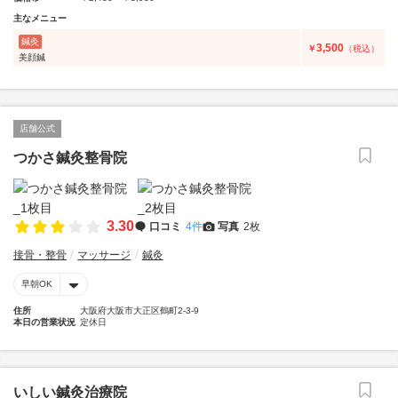
主なメニュー
鍼灸
3,500
￥
（税込）
美顔鍼
店舗公式
つかさ鍼灸整骨院
3.30
口コミ
4件
写真
2枚
接骨・整骨
マッサージ
鍼灸
早朝OK
住所
大阪府大阪市大正区鶴町2-3-9
本日の営業状況
定休日
いしい鍼灸治療院