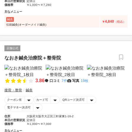
本日の営業状況
定休日
価格帯
￥1,000〜￥7,260
主なメニュー
鍼灸
4,840
￥
（税込）
伝統鍼灸(オーダーメイド鍼灸)
店舗公式
なおき鍼灸治療院＋整骨院
3.86
口コミ
7件
写真
19枚
接骨・整骨
鍼灸
クーポン有
カード可
QRコード決済可
電子マネー決済可
住所
大阪府大阪市大正区三軒家東1-16-2
本日の営業状況
定休日
価格帯
￥1,000〜￥7,000
主なメニュー