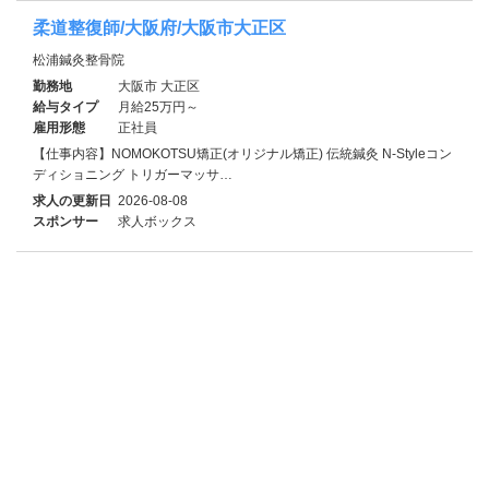
柔道整復師/大阪府/大阪市大正区
松浦鍼灸整骨院
勤務地
大阪市 大正区
給与タイプ
月給25万円～
雇用形態
正社員
【仕事内容】NOMOKOTSU矯正(オリジナル矯正) 伝統鍼灸 N-Styleコン
ディショニング トリガーマッサ…
求人の更新日
2026-08-08
スポンサー
求人ボックス