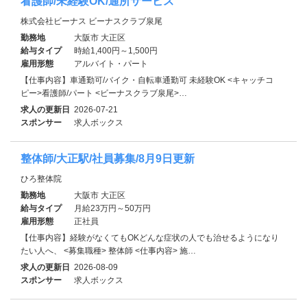
看護師/未経験OK/通所サービス
株式会社ビーナス ビーナスクラブ泉尾
勤務地
大阪市 大正区
給与タイプ
時給1,400円～1,500円
雇用形態
アルバイト・パート
【仕事内容】車通勤可/バイク・自転車通勤可 未経験OK <キャッチコ
ピー>看護師/パート <ビーナスクラブ泉尾>…
求人の更新日
2026-07-21
スポンサー
求人ボックス
整体師/大正駅/社員募集/8月9日更新
ひろ整体院
勤務地
大阪市 大正区
給与タイプ
月給23万円～50万円
雇用形態
正社員
【仕事内容】経験がなくてもOKどんな症状の人でも治せるようになり
たい人へ、 <募集職種> 整体師 <仕事内容> 施…
求人の更新日
2026-08-09
スポンサー
求人ボックス