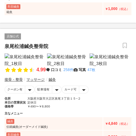
美容鍼灸
1,000
￥
（税込）
箱灸
店舗公式
泉尾松浦鍼灸整骨院
4.99
口コミ
258件
写真
47枚
接骨・整骨
マッサージ
鍼灸
クーポン有
駐車場有
カード可
住所
大阪府大阪市大正区泉尾３丁目１５−２
本日の営業状況
定休日
価格帯
￥490〜￥8,800
主なメニュー
鍼灸
4,840
￥
（税込）
伝統鍼灸(オーダーメイド鍼灸)
美容鍼灸