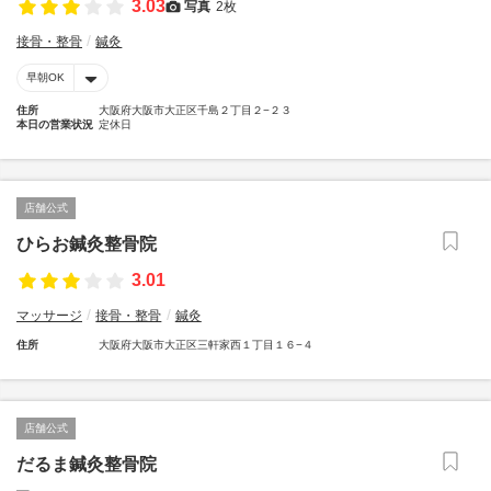
3.03
写真
2枚
接骨・整骨
鍼灸
早朝OK
住所
大阪府大阪市大正区千島２丁目２−２３
本日の営業状況
定休日
店舗公式
ひらお鍼灸整骨院
3.01
マッサージ
接骨・整骨
鍼灸
住所
大阪府大阪市大正区三軒家西１丁目１６−４
店舗公式
だるま鍼灸整骨院