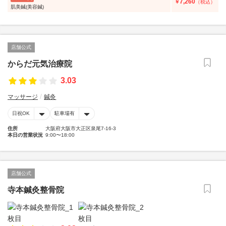
7,260
￥
（税込）
肌美鍼(美容鍼)
店舗公式
からだ元気治療院
3.03
マッサージ
鍼灸
日祝OK
駐車場有
住所
大阪府大阪市大正区泉尾7-16-3
本日の営業状況
9:00〜18:00
店舗公式
寺本鍼灸整骨院