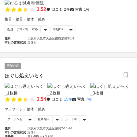
3.52
口コミ
2件
写真
1枚
接骨・整骨
整体
鍼灸
配達・デリバリー対応
早朝OK
住所
大阪府大阪市大正区南恩加島5-1-8
本日の営業状況
定休日
店舗公式
ほぐし処えいらく
3.54
口コミ
15件
写真
7枚
マッサージ
整体
鍼灸
クーポン有
駐車場有
カード可
住所
大阪府大阪市大正区泉尾2-16-16
本日の営業状況
定休日
価格帯
￥2,480〜￥3,980