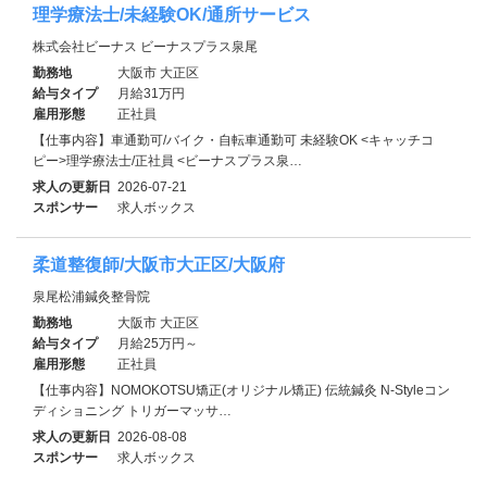
理学療法士/未経験OK/通所サービス
株式会社ビーナス ビーナスプラス泉尾
勤務地
大阪市 大正区
給与タイプ
月給31万円
雇用形態
正社員
【仕事内容】車通勤可/バイク・自転車通勤可 未経験OK <キャッチコ
ピー>理学療法士/正社員 <ビーナスプラス泉…
求人の更新日
2026-07-21
スポンサー
求人ボックス
柔道整復師/大阪市大正区/大阪府
泉尾松浦鍼灸整骨院
勤務地
大阪市 大正区
給与タイプ
月給25万円～
雇用形態
正社員
【仕事内容】NOMOKOTSU矯正(オリジナル矯正) 伝統鍼灸 N-Styleコン
ディショニング トリガーマッサ…
求人の更新日
2026-08-08
スポンサー
求人ボックス