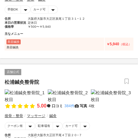
早朝OK
カード可
住所
大阪府大阪市大正区泉尾１丁目３１−１２
本日の営業状況
定休日
価格帯
￥500〜￥5,940
主なメニュー
美容鍼灸
5,940
￥
（税込）
美容鍼灸
店舗公式
松浦鍼灸整骨院
5.00
口コミ
384件
写真
4枚
接骨・整骨
マッサージ
鍼灸
クーポン有
駐車場有
カード可
住所
大阪府大阪市大正区平尾４丁目２０−７