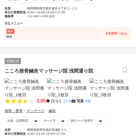
住所
静岡県静岡市葵区沓谷４丁目２−２０
本日の営業状況
9:00〜13:00 15:00〜17:00
価格帯
￥1,000〜￥63,800
主なメニュー
鍼灸
4,950
￥
（税込）
鍼灸
店舗公式
こころ接骨鍼灸マッサージ院 浅間通り院
3.95
口コミ
21件
写真
8枚
接骨・整骨
マッサージ
鍼灸
出張・訪問対応
カード可
QRコード決済可
住所
静岡県静岡市葵区馬場町４５
本日の営業状況
9:00〜13:00 15:00〜17:00