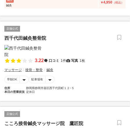
鍼灸
4,950
￥
（税込）
鍼灸
店舗公式
西千代田鍼灸整骨院
3.22
口コミ
1件
写真
1枚
マッサージ
接骨・整骨
鍼灸
早朝OK
駐車場有
住所
静岡県静岡市葵区西千代田町１２−５
本日の営業状況
定休日
店舗公式
こころ接骨鍼灸マッサージ院 鷹匠院