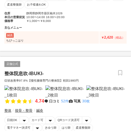
柔道整復師
お子様連れOK
住所
静岡県静岡市葵区柚木1026
本日の営業状況
10:00〜14:00 16:00〜20:00
価格帯
￥1,000〜￥8,000
主なメニュー
鍼灸
2,420
￥
（税込）
ちびっこはり
店舗公式
整体院息吹-IBUKI-
症状改善率97.8%【慢性腰痛専門の整体院】初回1980円
4.74
口コミ
52件
写真
30枚
整体
接骨・整骨
鍼灸
日祝OK
カード可
QRコード決済可
電子マネー決済可
きゆう師
はり師
柔道整復師