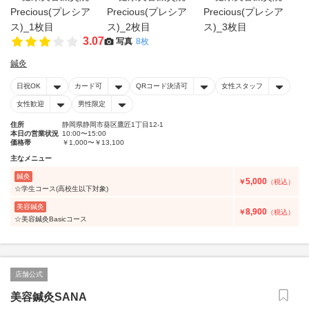
3.07
写真
8枚
鍼灸
日祝OK
カード可
QRコード決済可
女性スタッフ
女性歓迎
男性限定
住所
静岡県静岡市葵区鷹匠1丁目12-1
本日の営業状況
10:00〜15:00
価格帯
￥1,000〜￥13,100
主なメニュー
鍼灸
5,000
￥
（税込）
☆学生コース(高校生以下対象)
美容鍼灸
8,900
￥
（税込）
☆美容鍼灸Basicコース
店舗公式
美容鍼灸SANA