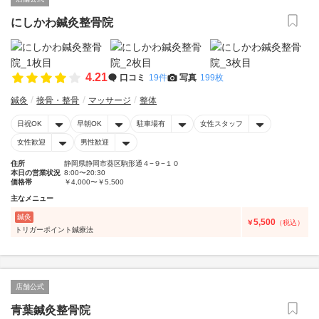
にしかわ鍼灸整骨院
4.21
口コミ
19件
写真
199枚
鍼灸
接骨・整骨
マッサージ
整体
日祝OK
早朝OK
駐車場有
女性スタッフ
女性歓迎
男性歓迎
住所
静岡県静岡市葵区駒形通４−９−１０
本日の営業状況
8:00〜20:30
価格帯
￥4,000〜￥5,500
主なメニュー
鍼灸
5,500
￥
（税込）
トリガーポイント鍼療法
店舗公式
青葉鍼灸整骨院