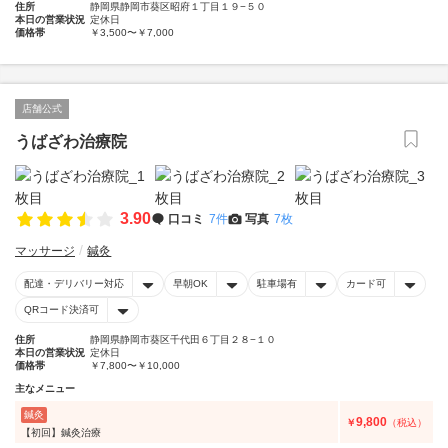
住所
静岡県静岡市葵区昭府１丁目１９−５０
本日の営業状況
定休日
価格帯
￥3,500〜￥7,000
店舗公式
うばざわ治療院
3.90
口コミ
7件
写真
7枚
マッサージ
鍼灸
配達・デリバリー対応
早朝OK
駐車場有
カード可
QRコード決済可
住所
静岡県静岡市葵区千代田６丁目２８−１０
本日の営業状況
定休日
価格帯
￥7,800〜￥10,000
主なメニュー
鍼灸
9,800
￥
（税込）
【初回】鍼灸治療