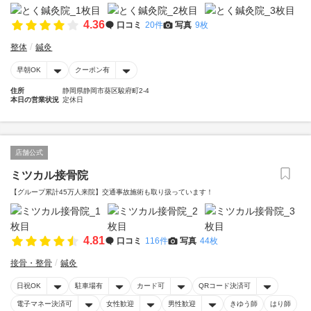
4.36
口コミ
20件
写真
9枚
整体
鍼灸
早朝OK
クーポン有
住所
静岡県静岡市葵区駿府町2-4
本日の営業状況
定休日
店舗公式
ミツカル接骨院
【グループ累計45万人来院】交通事故施術も取り扱っています！
4.81
口コミ
116件
写真
44枚
接骨・整骨
鍼灸
日祝OK
駐車場有
カード可
QRコード決済可
電子マネー決済可
女性歓迎
男性歓迎
きゆう師
はり師