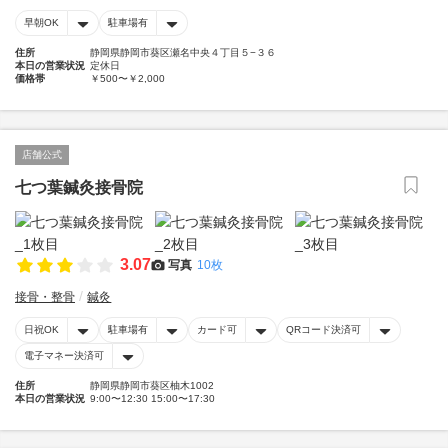
早朝OK
駐車場有
住所
静岡県静岡市葵区瀬名中央４丁目５−３６
本日の営業状況
定休日
価格帯
￥500〜￥2,000
店舗公式
七つ葉鍼灸接骨院
3.07
写真
10枚
接骨・整骨
鍼灸
日祝OK
駐車場有
カード可
QRコード決済可
電子マネー決済可
住所
静岡県静岡市葵区柚木1002
本日の営業状況
9:00〜12:30 15:00〜17:30