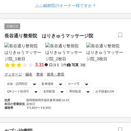
ぶふ鍼療院のオーナー様ですか？
店舗公式
長谷通り整骨院 はりきゅうマッサージ院
3.31
口コミ
1件
写真
3枚
マッサージ
鍼灸
整体
接骨・整骨
出張・訪問対応
駐車場有
カード可
QRコード決済可
女性歓迎
男性歓迎
お子様連れOK
住所
静岡県静岡市葵区東草深町14-15
本日の営業状況
定休日
価格帯
￥5,800〜￥8,800
セブン治療院