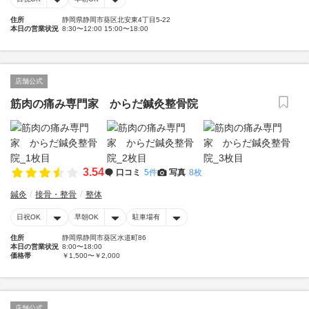
住所
静岡県静岡市葵区北安東4丁目5-22
本日の営業状況
8:30〜12:00 15:00〜18:00
店舗公式
筋肉の痛み専門家 からだ鍼灸整骨院
3.54
口コミ
5件
写真
8枚
鍼灸
接骨・整骨
整体
日祝OK
早朝OK
駐車場有
住所
静岡県静岡市葵区水道町86
本日の営業状況
8:00〜18:00
価格帯
￥1,500〜￥2,000
店舗公式