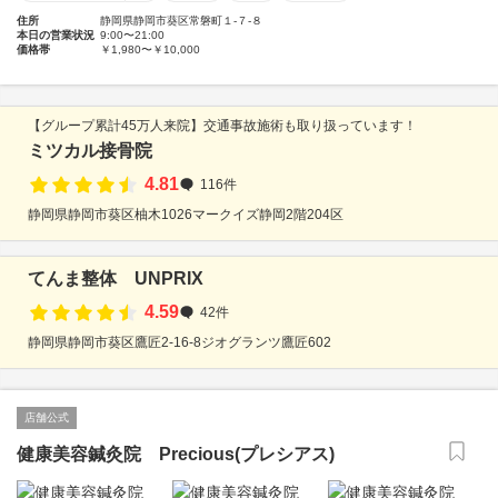
住所
静岡県静岡市葵区常磐町１-７-８
本日の営業状況
9:00〜21:00
価格帯
￥1,980〜￥10,000
【グループ累計45万人来院】交通事故施術も取り扱っています！
ミツカル接骨院
4.81
116件
静岡県静岡市葵区柚木1026マークイズ静岡2階204区
てんま整体 UNPRIX
4.59
42件
静岡県静岡市葵区鷹匠2-16-8ジオグランツ鷹匠602
店舗公式
健康美容鍼灸院 Precious(プレシアス)