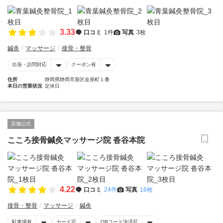
3.33
口コミ
1件
写真
3枚
鍼灸
マッサージ
接骨・整骨
出張・訪問対応
クーポン有
住所
静岡県静岡市葵区金座町１番
本日の営業状況
定休日
店舗公式
こころ接骨鍼灸マッサージ院 沓谷本院
4.22
口コミ
24件
写真
16枚
接骨・整骨
マッサージ
鍼灸
駐車場有
カード可
QRコード決済可