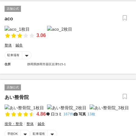
店舗公式
aco
3.06
整体
鍼灸
駐車場有
住所
静岡県静岡市葵区吉津515-1
店舗公式
あい整骨院
4.86
口コミ
167件
写真
13枚
接骨・整骨
整体
鍼灸
早朝OK
駐車場有