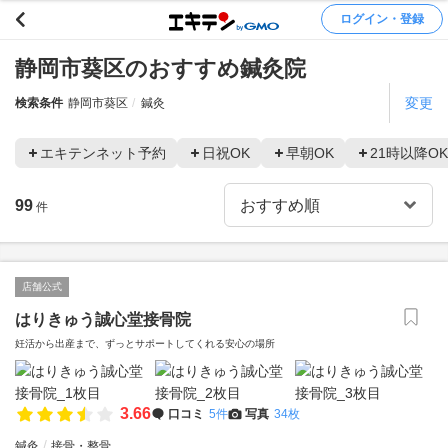
ログイン・登録
静岡市葵区のおすすめ鍼灸院
変更
検索条件
静岡市葵区
鍼灸
エキテンネット予約
日祝OK
早朝OK
21時以降OK
99
件
店舗公式
はりきゅう誠心堂接骨院
妊活から出産まで、ずっとサポートしてくれる安心の場所
3.66
口コミ
5件
写真
34枚
鍼灸
接骨・整骨