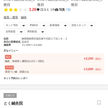
3.26
口コミ
1件
写真
7枚
接骨・整骨
鍼灸
ネット予約
早朝OK
駐車場有
女性スタッフ
女性歓迎
男性歓迎
住所
静岡県静岡市葵区東千代田２丁目１８－２
本日の営業状況
定休日
価格帯
￥1,000〜￥4,600
主なメニュー
鍼灸
2,200
￥
（税込）
鍼灸 頸肩部＋腰部ほか計2～3部位
美容鍼
3,000
￥
（税込）
美容てい鍼 顔面のみ
ネット予約カレンダー
店舗公式
とく鍼灸院