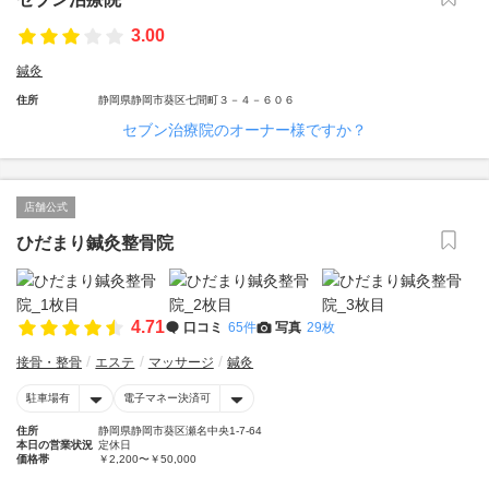
3.00
鍼灸
住所
静岡県静岡市葵区七間町３－４－６０６
セブン治療院のオーナー様ですか？
店舗公式
ひだまり鍼灸整骨院
4.71
口コミ
65件
写真
29枚
接骨・整骨
エステ
マッサージ
鍼灸
駐車場有
電子マネー決済可
住所
静岡県静岡市葵区瀬名中央1-7-64
本日の営業状況
定休日
価格帯
￥2,200〜￥50,000