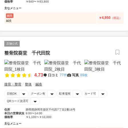
価格帯
￥640〜￥63,800
主なメニュー
鍼灸
4,950
￥
（税込）
鍼灸
店舗公式
整骨院葵堂 千代田院
4.73
口コミ
77件
写真
89枚
接骨・整骨
整体
鍼灸
日祝OK
クーポン有
駐車場有
カード可
QRコード決済可
住所
静岡県静岡市葵区千代田7丁目2番18号
本日の営業状況
9:00〜14:00
価格帯
￥1,100〜￥10,000
主なメニュー