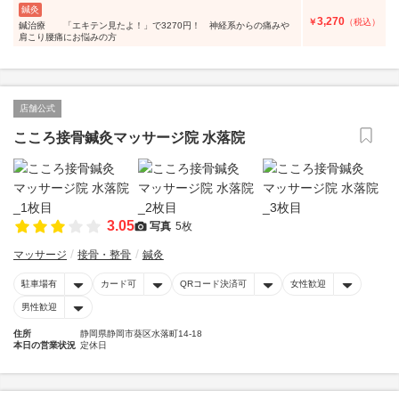
鍼灸
3,270
￥
（税込）
鍼治療 「エキテン見たよ！」で3270円！ 神経系からの痛みや
肩こり腰痛にお悩みの方
店舗公式
こころ接骨鍼灸マッサージ院 水落院
3.05
写真
5枚
マッサージ
接骨・整骨
鍼灸
駐車場有
カード可
QRコード決済可
女性歓迎
男性歓迎
住所
静岡県静岡市葵区水落町14-18
本日の営業状況
定休日