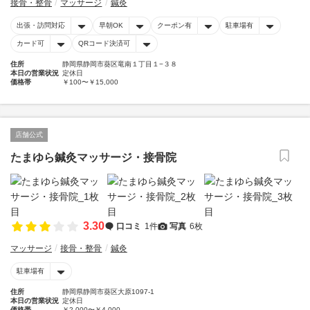
接骨・整骨
マッサージ
鍼灸
出張・訪問対応
早朝OK
クーポン有
駐車場有
カード可
QRコード決済可
住所
静岡県静岡市葵区竜南１丁目１−３８
本日の営業状況
定休日
価格帯
￥100〜￥15,000
店舗公式
たまゆら鍼灸マッサージ・接骨院
3.30
口コミ
1件
写真
6枚
マッサージ
接骨・整骨
鍼灸
駐車場有
住所
静岡県静岡市葵区大原1097-1
本日の営業状況
定休日
価格帯
￥2,000〜￥4,000