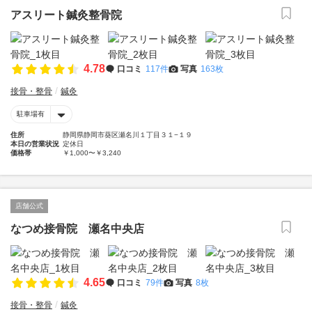
アスリート鍼灸整骨院
4.78
口コミ
117件
写真
163枚
接骨・整骨
鍼灸
駐車場有
住所
静岡県静岡市葵区瀬名川１丁目３１−１９
本日の営業状況
定休日
価格帯
￥1,000〜￥3,240
店舗公式
なつめ接骨院 瀬名中央店
4.65
口コミ
79件
写真
8枚
接骨・整骨
鍼灸