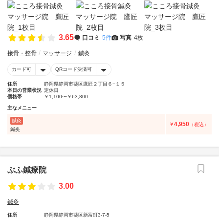
3.65
口コミ
5件
写真
4枚
接骨・整骨
マッサージ
鍼灸
カード可
QRコード決済可
住所
静岡県静岡市葵区鷹匠２丁目６−１５
本日の営業状況
定休日
価格帯
￥1,100〜￥63,800
主なメニュー
鍼灸
4,950
￥
（税込）
鍼灸
ぶふ鍼療院
3.00
鍼灸
住所
静岡県静岡市葵区新富町3-7-5