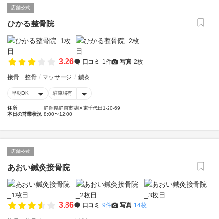
店舗公式
ひかる整骨院
3.26
口コミ
1件
写真
2枚
接骨・整骨
マッサージ
鍼灸
早朝OK
駐車場有
住所
静岡県静岡市葵区東千代田1-20-69
本日の営業状況
8:00〜12:00
店舗公式
あおい鍼灸接骨院
3.86
口コミ
9件
写真
14枚