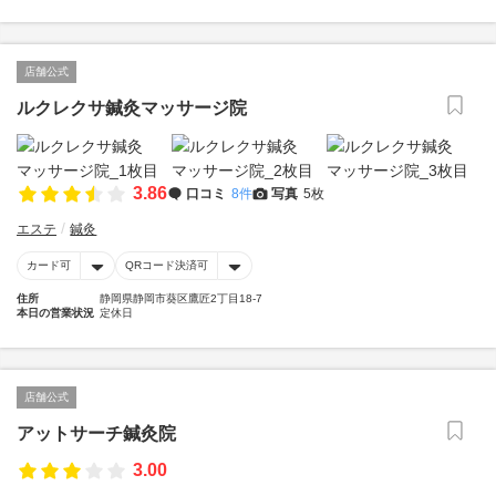
店舗公式
ルクレクサ鍼灸マッサージ院
3.86
口コミ
8件
写真
5枚
エステ
鍼灸
カード可
QRコード決済可
住所
静岡県静岡市葵区鷹匠2丁目18-7
本日の営業状況
定休日
店舗公式
アットサーチ鍼灸院
3.00