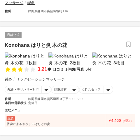
マッサージ
鍼灸
住所
静岡県静岡市葵区馬場町116
店舗公式
Konohana はりと灸 木の花
3.21
口コミ
1件
写真
6枚
鍼灸
リラクゼーションマッサージ
配達・デリバリー対応
駐車場有
女性スタッフ
住所
静岡県静岡市葵区鷹匠３丁目２０−２０
本日の営業状況
定休日
主なメニュー
鍼灸
4,400
￥
（税込）
脈診によるやさしいはりとお灸