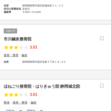
住所
静岡県静岡市葵区西瀬名町２１−１５
本日の営業状況
定休日
価格帯
￥500〜￥4,600
店舗公式
市川鍼灸整骨院
3.01
接骨・整骨
鍼灸
住所
静岡県静岡市葵区安東３丁目１８−３０
ほねごり接骨院・はりきゅう院 静岡城北院
3.01
整体
接骨・整骨
鍼灸
日祝OK
早朝OK