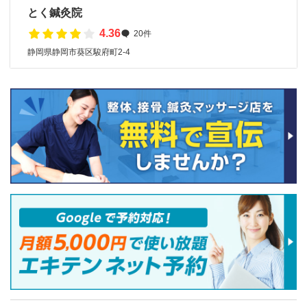
とく鍼灸院
4.36
20件
静岡県静岡市葵区駿府町2-4