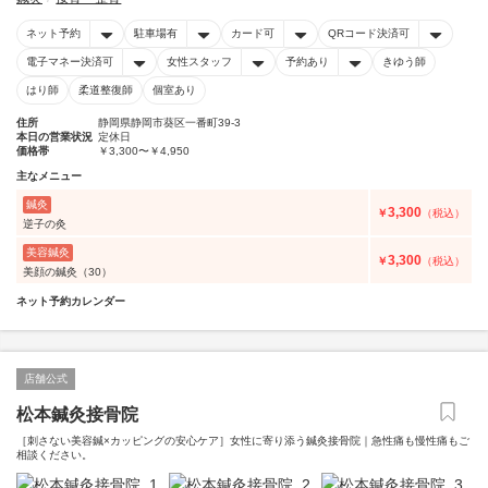
ネット予約
駐車場有
カード可
QRコード決済可
電子マネー決済可
女性スタッフ
予約あり
きゆう師
はり師
柔道整復師
個室あり
住所
静岡県静岡市葵区一番町39-3
本日の営業状況
定休日
価格帯
￥3,300〜￥4,950
主なメニュー
鍼灸
3,300
￥
（税込）
逆子の灸
美容鍼灸
3,300
￥
（税込）
美顔の鍼灸（30）
ネット予約カレンダー
店舗公式
松本鍼灸接骨院
［刺さない美容鍼×カッピングの安心ケア］女性に寄り添う鍼灸接骨院｜急性痛も慢性痛もご
相談ください。