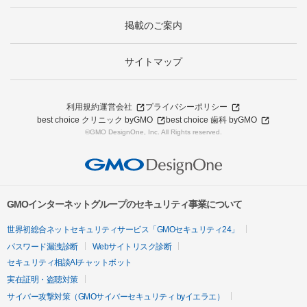
掲載のご案内
サイトマップ
利用規約
運営会社
プライバシーポリシー
best choice クリニック byGMO
best choice 歯科 byGMO
©GMO DesignOne, Inc. All Rights reserved.
GMOインターネットグループのセキュリティ事業について
世界初総合ネットセキュリティサービス「GMOセキュリティ24」
パスワード漏洩診断
Webサイトリスク診断
セキュリティ相談AIチャットボット
実在証明・盗聴対策
サイバー攻撃対策（GMOサイバーセキュリティ byイエラエ）