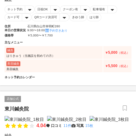
ネット予約
日祝OK
クーポン有
駐車場有
カード可
QRコード決済可
きゆう師
はり師
住所
石川県白山市幸明町280
本日の営業状況
9:00〜18:00
予約空きあり
価格帯
￥5,000〜￥7,700
主なメニュー
鍼灸
5,000
￥
（税込）
はりきゅう（当施設を初めての方）
美容鍼灸
5,500
￥
（税込）
美容鍼灸
ネット予約カレンダー
店舗公式
東川鍼灸院
4.04
口コミ
11件
写真
15枚
鍼灸