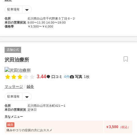
駐車場有
住所
石川県白山市千代野東５丁目６−２
本日の営業状況
9:00〜11:30 14:30〜19:00
価格帯
￥3,500〜￥4,000
店舗公式
沢田治療所
3.44
口コミ
4件
写真
1枚
マッサージ
鍼灸
駐車場有
住所
石川県白山市宮永町421ー1
本日の営業状況
定休日
主なメニュー
鍼灸
3,500
￥
（税込）
痛みやコリの症状の方におススメ