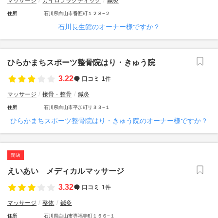
マッサージ
カイロプラクティック
鍼灸
住所
石川県白山市番匠町１２８−２
石川長生館のオーナー様ですか？
ひらかまちスポーツ整骨院はり・きゅう院
3.22
口コミ
1件
マッサージ
接骨・整骨
鍼灸
住所
石川県白山市平加町リ３３−１
ひらかまちスポーツ整骨院はり・きゅう院のオーナー様ですか？
閉店
えいあい メディカルマッサージ
3.32
口コミ
1件
マッサージ
整体
鍼灸
住所
石川県白山市専福寺町１５６−１