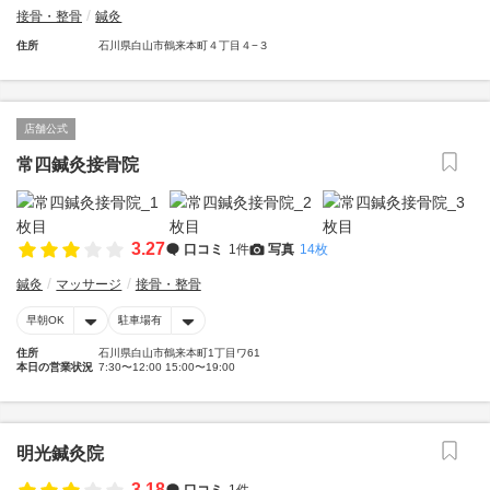
接骨・整骨
鍼灸
住所
石川県白山市鶴来本町４丁目４−３
店舗公式
常四鍼灸接骨院
3.27
口コミ
1件
写真
14枚
鍼灸
マッサージ
接骨・整骨
早朝OK
駐車場有
住所
石川県白山市鶴来本町1丁目ワ61
本日の営業状況
7:30〜12:00 15:00〜19:00
明光鍼灸院
3.18
口コミ
1件