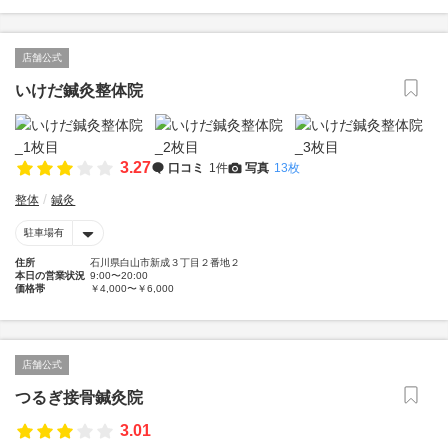
店舗公式
いけだ鍼灸整体院
3.27
口コミ
1件
写真
13枚
整体
鍼灸
駐車場有
住所
石川県白山市新成３丁目２番地２
本日の営業状況
9:00〜20:00
価格帯
￥4,000〜￥6,000
店舗公式
つるぎ接骨鍼灸院
3.01