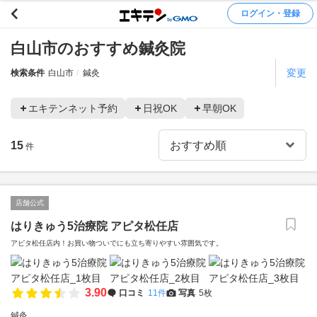
ログイン・登録
白山市のおすすめ鍼灸院
変更
検索条件
白山市
鍼灸
エキテンネット予約
日祝OK
早朝OK
15
件
店舗公式
はりきゅう5治療院 アピタ松任店
アピタ松任店内！お買い物ついでにも立ち寄りやすい雰囲気です。
3.90
口コミ
11件
写真
5枚
鍼灸