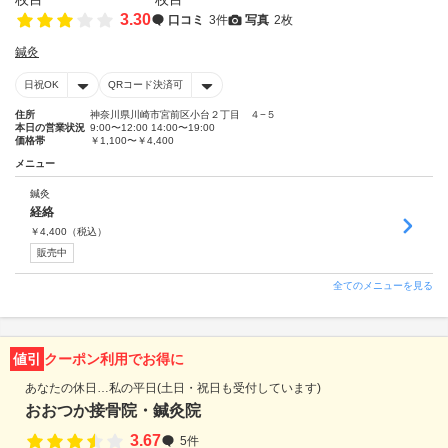
3.30
口コミ
3件
写真
2枚
鍼灸
日祝OK
QRコード決済可
住所
神奈川県川崎市宮前区小台２丁目 ４−５
本日の営業状況
9:00〜12:00 14:00〜19:00
価格帯
￥1,100〜￥4,400
メニュー
鍼灸
経絡
￥
4,400
（税込）
販売中
全てのメニューを見る
値引
クーポン利用でお得に
あなたの休日…私の平日(土日・祝日も受付しています)
おおつか接骨院・鍼灸院
3.67
5件