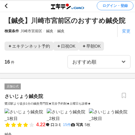
ログイン・登録
【鍼灸】川崎市宮前区のおすすめ鍼灸院
変更
検索条件
川崎市宮前区
鍼灸
鍼灸
エキテンネット予約
日祝OK
早朝OK
16
件
店舗公式
さいじょう鍼灸院
鷺沼駅より徒歩1分の鍼灸専門院★完全予約制★土曜日も診療★
4.22
口コミ
15件
写真
5枚
鍼灸