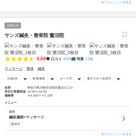
全てのメニューを見る
店舗公式
サンズ鍼灸・整骨院 鷺沼院
4.69
口コミ
66件
写真
12枚
マッサージ
整体
鍼灸
日祝OK
駐車場有
カード可
電子マネー決済可
住所
神奈川県川崎市宮前区鷺沼3-1-22
本日の営業状況
10:00〜19:00
価格帯
￥4,500〜￥7,280
メニュー
鍼灸
鍼灸施術+マッサージ
販売中
全てのメニューを見る