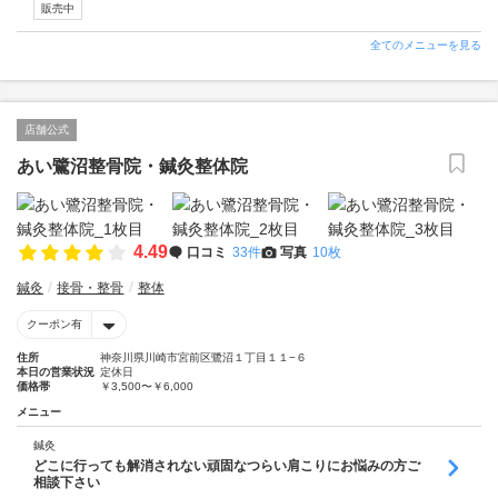
販売中
全てのメニューを見る
店舗公式
あい鷺沼整骨院・鍼灸整体院
4.49
口コミ
33件
写真
10枚
鍼灸
接骨・整骨
整体
クーポン有
住所
神奈川県川崎市宮前区鷺沼１丁目１１−６
本日の営業状況
定休日
価格帯
￥3,500〜￥6,000
メニュー
鍼灸
どこに行っても解消されない頑固なつらい肩こりにお悩みの方ご
相談下さい