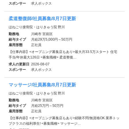
スポンサー
求人ボックス
柔道整復師/社員募集/8月7日更新
ほねごり接骨院・はりきゅう院 野川
勤務地
川崎市 宮前区
給与タイプ
月給29万5,000円～50万円
雇用形態
正社員
【仕事内容】<オープニング募集店もあり>最大月33.5万スタート 住宅
手当/年休最大126日 <募集職種> 柔道整復…
求人の更新日
2026-08-07
スポンサー
求人ボックス
マッサージ/社員募集/8月7日更新
ほねごり接骨院・はりきゅう院 野川
勤務地
川崎市 宮前区
給与タイプ
月給25万円～50万円
雇用形態
正社員
【仕事内容】<オープニング募集店もあり>経験不問/無資格OK 業界トッ
プクラスの福利厚生! <募集職種> マッサージ…