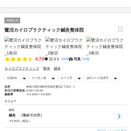
店舗公式
鷺沼カイロプラクティック鍼灸整体院
4.74
口コミ
58件
写真
54枚
カイロプラクティック
整体
鍼灸
日祝OK
クーポン有
カード可
QRコード決済可
住所
神奈川県川崎市宮前区鷺沼1丁目2−１
本日の営業状況
9:00〜19:00
価格帯
￥4,200〜￥8,800
メニュー
鍼灸
鍼灸 （初めての方）
￥
8,800
（税込）
全てのメニューを見る