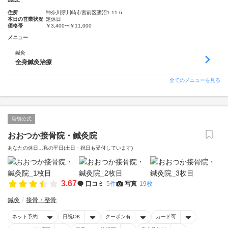
住所
神奈川県川崎市宮前区鷺沼1-11-6
本日の営業状況
定休日
価格帯
￥3,400〜￥11,000
メニュー
鍼灸
全身鍼灸治療
全てのメニューを見る
店舗公式
おおつか接骨院・鍼灸院
あなたの休日…私の平日(土日・祝日も受付しています)
3.67
口コミ
5件
写真
19枚
鍼灸
接骨・整骨
ネット予約
日祝OK
クーポン有
カード可