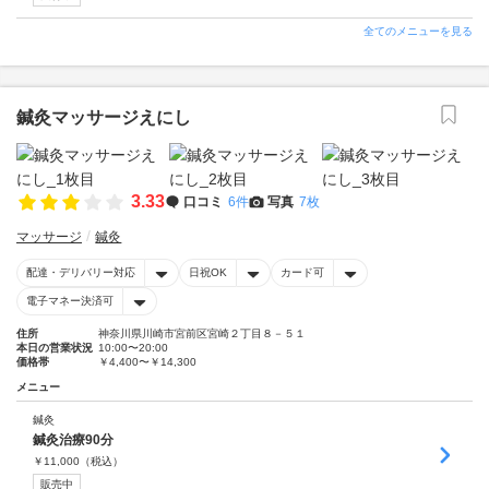
全てのメニューを見る
鍼灸マッサージえにし
3.33
口コミ
6件
写真
7枚
マッサージ
鍼灸
配達・デリバリー対応
日祝OK
カード可
電子マネー決済可
住所
神奈川県川崎市宮前区宮崎２丁目８－５１
本日の営業状況
10:00〜20:00
価格帯
￥4,400〜￥14,300
メニュー
鍼灸
鍼灸治療90分
￥
11,000
（税込）
販売中