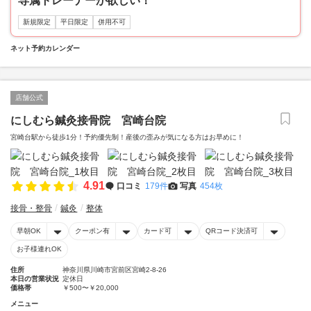
専属トレーナーが欲しい！
新規限定
平日限定
併用不可
ネット予約カレンダー
店舗公式
にしむら鍼灸接骨院 宮崎台院
宮崎台駅から徒歩1分！予約優先制！産後の歪みが気になる方はお早めに！
4.91
口コミ
179件
写真
454枚
接骨・整骨
鍼灸
整体
早朝OK
クーポン有
カード可
QRコード決済可
お子様連れOK
住所
神奈川県川崎市宮前区宮崎2-8-26
本日の営業状況
定休日
価格帯
￥500〜￥20,000
メニュー