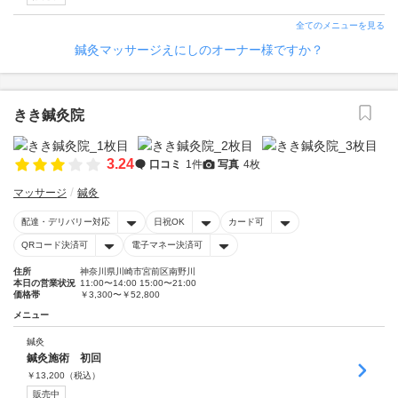
全てのメニューを見る
鍼灸マッサージえにしのオーナー様ですか？
きき鍼灸院
3.24
口コミ
1件
写真
4枚
マッサージ
鍼灸
配達・デリバリー対応
日祝OK
カード可
QRコード決済可
電子マネー決済可
住所
神奈川県川崎市宮前区南野川
本日の営業状況
11:00〜14:00 15:00〜21:00
価格帯
￥3,300〜￥52,800
メニュー
鍼灸
鍼灸施術 初回
￥
13,200
（税込）
販売中