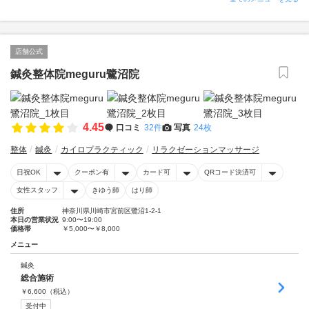
店舗公式
鍼灸整体院meguru鷺沼院
4.45
口コミ
32件
写真
24枚
整体
鍼灸
カイロプラクティック
リラクゼーションマッサージ
日祝OK
クーポン有
カード可
QRコード決済可
女性スタッフ
きゆう師
はり師
住所
神奈川県川崎市宮前区鷺沼1-2-1
本日の営業状況
9:00〜19:00
価格帯
￥5,000〜￥8,000
メニュー
鍼灸
総合施術
￥
6,600
（税込）
受付中