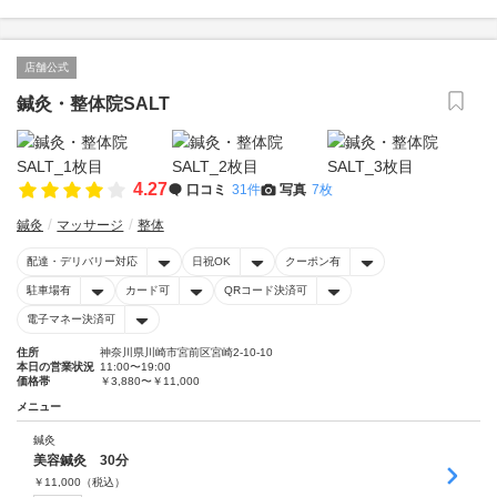
店舗公式
鍼灸・整体院SALT
4.27
口コミ
31件
写真
7枚
鍼灸
マッサージ
整体
配達・デリバリー対応
日祝OK
クーポン有
駐車場有
カード可
QRコード決済可
電子マネー決済可
住所
神奈川県川崎市宮前区宮崎2-10-10
本日の営業状況
11:00〜19:00
価格帯
￥3,880〜￥11,000
メニュー
鍼灸
美容鍼灸 30分
￥
11,000
（税込）