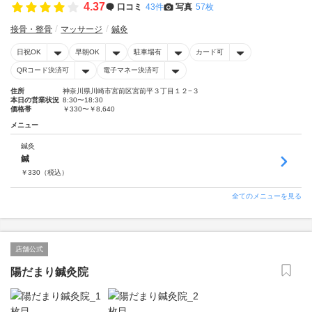
4.37
口コミ
43件
写真
57枚
接骨・整骨
マッサージ
鍼灸
日祝OK
早朝OK
駐車場有
カード可
QRコード決済可
電子マネー決済可
住所
神奈川県川崎市宮前区宮前平３丁目１２−３
本日の営業状況
8:30〜18:30
価格帯
￥330〜￥8,640
メニュー
鍼灸
鍼
￥
330
（税込）
全てのメニューを見る
店舗公式
陽だまり鍼灸院