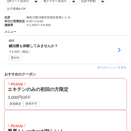
QRコード決済可
電子マネー決済可
完全予約制
お子様連れOK
住所
神奈川県川崎市宮前区有馬1−1−6
本日の営業状況
9:00〜13:00
価格帯
￥1,500〜￥9,000
メニュー
鍼灸
鍼治療も体験してみませんか？
￥
3,500
（税込）
受付中
全てのメニューを見る
おすすめのクーポン
PickUp
エキテンのみの初回の方限定
3,000円OFF
新規限定
併用不可
70
PickUp