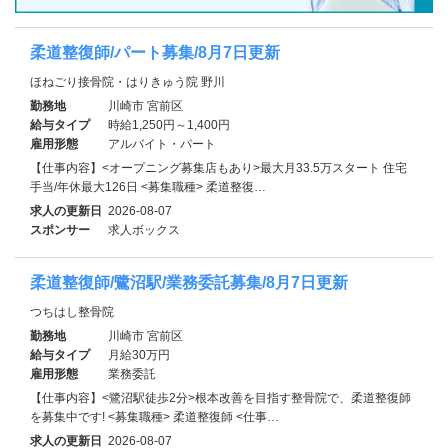
柔道整復師/パート募集/8月7日更新
ほねごり接骨院・はりきゅう院 野川
勤務地
川崎市 宮前区
給与タイプ
時給1,250円～1,400円
雇用形態
アルバイト・パート
【仕事内容】<オープニング募集店もあり>最大月33.5万スタート 住宅
手当/年休最大126日 <募集職種> 柔道整復…
求人の更新日
2026-08-07
スポンサー
求人ボックス
柔道整復師/鷺沼駅/業務委託募集/8月7日更新
つちはし整骨院
勤務地
川崎市 宮前区
給与タイプ
月給30万円
雇用形態
業務委託
【仕事内容】<鷺沼駅徒歩2分>根本改善を目指す整骨院で、柔道整復師
を募集中です! <募集職種> 柔道整復師 <仕事…
求人の更新日
2026-08-07