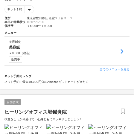
ネット予約
住所
東京都世田谷区 経堂２丁目３ー１
本日の営業状況
9:30〜17:00
価格帯
￥6,000〜￥9,000
メニュー
美容鍼灸
美容鍼
￥
8,800
（税込）
販売中
全てのメニューを見る
ネット予約カレンダー
ネット予約で最大10,000円分のAmazonギフトカードが当たる！
店舗公式
ヒーリングオフィス堀鍼灸院
検査をしっかり受けて、心身ともにスッキリしましょう！