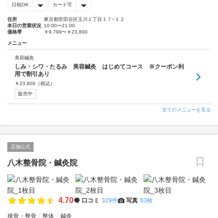
日祝OK
カード可
住所
東京都世田谷区玉川１丁目１７−１２
本日の営業状況
10:00〜21:00
価格帯
￥9,799〜￥23,800
メニュー
美容鍼灸
しみ・シワ・たるみ 美容鍼灸 はじめてコース ※クーポン利
用で割引あり
￥
23,800
（税込）
販売中
全てのメニューを見る
店舗公式
八木整骨院・鍼灸院
4.70
口コミ
329件
写真
63枚
接骨・整骨
整体
鍼灸