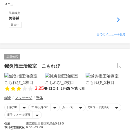
メニュー
美容鍼灸
美容鍼
販売中
全てのメニューを見る
店舗公式
鍼灸指圧治療室 こもれび
3.25
口コミ
1件
写真
6枚
鍼灸
マッサージ
整体
日祝OK
21時以降OK
カード可
QRコード決済可
電子マネー決済可
住所
東京都世田谷区南烏山5-12-5
本日の営業状況
9:00〜22:00