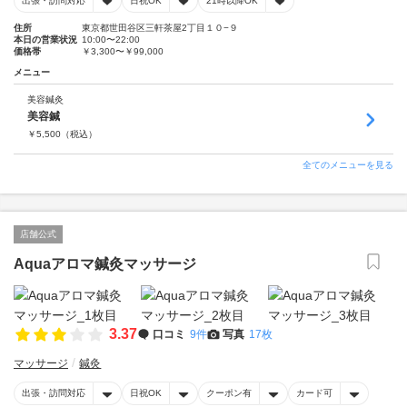
出張・訪問対応
日祝OK
21時以降OK
住所
東京都世田谷区三軒茶屋2丁目１０−９
本日の営業状況
10:00〜22:00
価格帯
￥3,300〜￥99,000
メニュー
美容鍼灸
美容鍼
￥
5,500
（税込）
全てのメニューを見る
店舗公式
Aquaアロマ鍼灸マッサージ
3.37
口コミ
9件
写真
17枚
マッサージ
鍼灸
出張・訪問対応
日祝OK
クーポン有
カード可