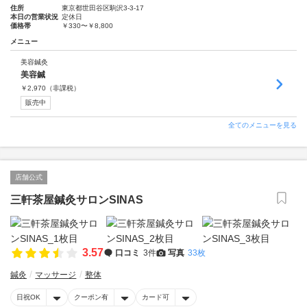
住所
東京都世田谷区駒沢3-3-17
本日の営業状況
定休日
価格帯
￥330〜￥8,800
メニュー
美容鍼灸
美容鍼
￥
2,970
（非課税）
販売中
全てのメニューを見る
店舗公式
三軒茶屋鍼灸サロンSINAS
3.57
口コミ
3件
写真
33枚
鍼灸
マッサージ
整体
日祝OK
クーポン有
カード可