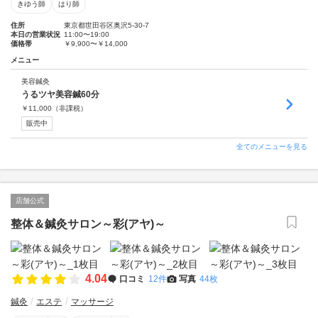
きゆう師
はり師
住所
東京都世田谷区奥沢5-30-7
本日の営業状況
11:00〜19:00
価格帯
￥9,900〜￥14,000
メニュー
美容鍼灸
うるツヤ美容鍼60分
￥
11,000
（非課税）
販売中
全てのメニューを見る
店舗公式
整体＆鍼灸サロン～彩(アヤ)～
4.04
口コミ
12件
写真
44枚
鍼灸
エステ
マッサージ