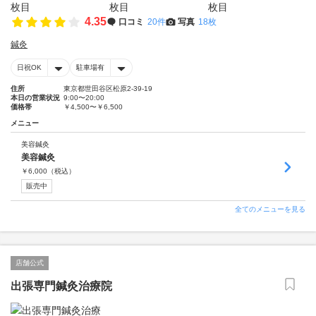
4.35
口コミ
20件
写真
18枚
鍼灸
日祝OK
駐車場有
住所
東京都世田谷区松原2-39-19
本日の営業状況
9:00〜20:00
価格帯
￥4,500〜￥6,500
メニュー
美容鍼灸
美容鍼灸
￥
6,000
（税込）
販売中
全てのメニューを見る
店舗公式
出張専門鍼灸治療院