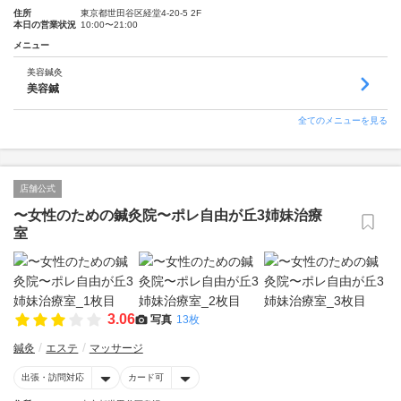
住所
東京都世田谷区経堂4-20-5 2F
本日の営業状況
10:00〜21:00
メニュー
美容鍼灸
美容鍼
全てのメニューを見る
店舗公式
〜女性のための鍼灸院〜ポレ自由が丘3姉妹治療
室
3.06
写真
13枚
鍼灸
エステ
マッサージ
出張・訪問対応
カード可