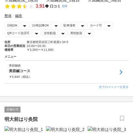
3.91
口コミ
8件
整体
鍼灸
日祝OK
21時以降OK
駐車場有
カード可
QRコード決済可
女性歓迎
男性歓迎
住所
東京都世田谷区三軒茶屋1-34-5
本日の営業状況
10:00〜20:30
価格帯
￥3,300〜￥11,990
メニュー
美容鍼灸
美容鍼コース
￥
5,940
（税込）
全てのメニューを見る
店舗公式
明大前はり灸院