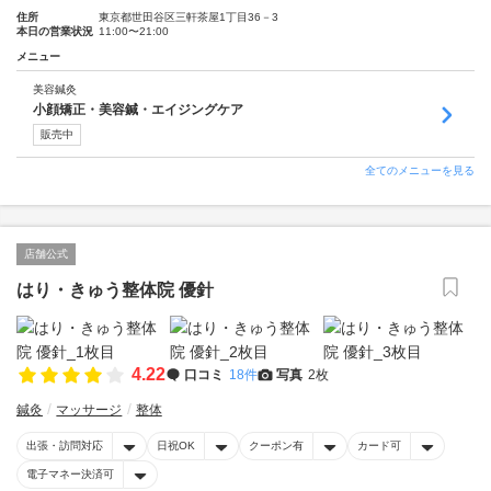
住所
東京都世田谷区三軒茶屋1丁目36－3
本日の営業状況
11:00〜21:00
メニュー
美容鍼灸
小顔矯正・美容鍼・エイジングケア
販売中
全てのメニューを見る
店舗公式
はり・きゅう整体院 優針
4.22
口コミ
18件
写真
2枚
鍼灸
マッサージ
整体
出張・訪問対応
日祝OK
クーポン有
カード可
電子マネー決済可