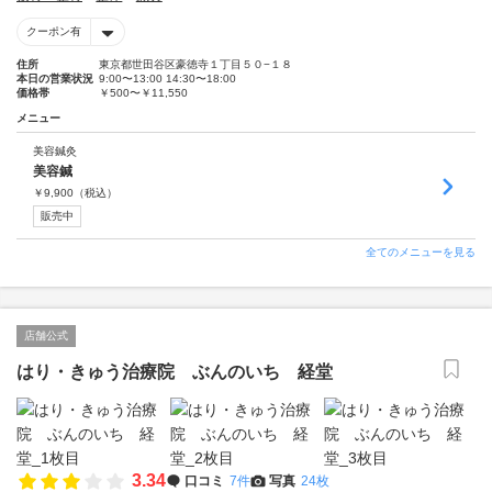
クーポン有
住所
東京都世田谷区豪徳寺１丁目５０−１８
本日の営業状況
9:00〜13:00 14:30〜18:00
価格帯
￥500〜￥11,550
メニュー
美容鍼灸
美容鍼
￥
9,900
（税込）
販売中
全てのメニューを見る
店舗公式
はり・きゅう治療院 ぶんのいち 経堂
3.34
口コミ
7件
写真
24枚