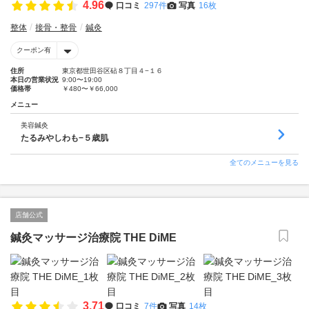
4.96
口コミ
297件
写真
16枚
整体
接骨・整骨
鍼灸
クーポン有
住所
東京都世田谷区砧８丁目４−１６
本日の営業状況
9:00〜19:00
価格帯
￥480〜￥66,000
メニュー
美容鍼灸
たるみやしわも−５歳肌
全てのメニューを見る
店舗公式
鍼灸マッサージ治療院 THE DiME
3.71
口コミ
7件
写真
14枚