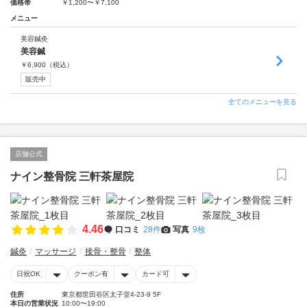
価格帯
￥1,200〜￥7,100
メニュー
美容鍼灸
美容鍼
￥
6,900
（税込）
販売中
全てのメニューを見る
店舗公式
ナイン整骨院 三軒茶屋院
4.46
口コミ
28件
写真
9枚
鍼灸
マッサージ
接骨・整骨
整体
日祝OK
クーポン有
カード可
住所
東京都世田谷区太子堂4-23-9 5F
本日の営業状況
10:00〜19:00