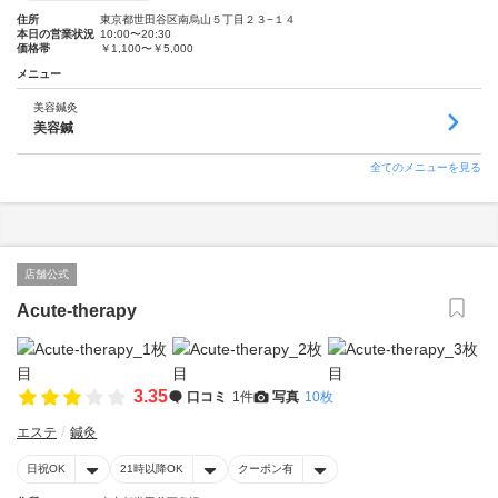
住所
東京都世田谷区南烏山５丁目２３−１４
本日の営業状況
10:00〜20:30
価格帯
￥1,100〜￥5,000
メニュー
美容鍼灸
美容鍼
全てのメニューを見る
店舗公式
Acute-therapy
3.35
口コミ
1件
写真
10枚
エステ
鍼灸
日祝OK
21時以降OK
クーポン有