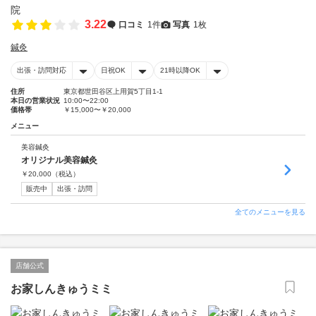
3.22
口コミ
1件
写真
1枚
鍼灸
出張・訪問対応
日祝OK
21時以降OK
住所
東京都世田谷区上用賀5丁目1-1
本日の営業状況
10:00〜22:00
価格帯
￥15,000〜￥20,000
メニュー
美容鍼灸
オリジナル美容鍼灸
￥
20,000
（税込）
販売中
出張・訪問
全てのメニューを見る
店舗公式
お家しんきゅうミミ