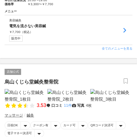
本日の営業状況
10:00〜19:00
価格帯
￥3,300〜￥7,700
メニュー
美容鍼灸
電気を流さない美容鍼
￥
7,700
（税込）
販売中
全てのメニューを見る
店舗公式
烏山くじら堂鍼灸整骨院
3.53
口コミ
11件
写真
4枚
マッサージ
鍼灸
日祝OK
クーポン有
カード可
QRコード決済可
電子マネー決済可