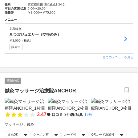
住所
東京都世田谷区成城2-34-2
本日の営業状況
9:00〜20:00
価格帯
￥3,000〜￥75,900
メニュー
美容鍼灸
耳つぼジュエリー（交換のみ）
￥
3,000
（税込）
販売中
全てのメニューを見る
店舗公式
鍼灸マッサージ治療院ANCHOR
3.47
口コミ
3件
写真
19枚
マッサージ
鍼灸
日祝OK
クーポン有
カード可
QRコード決済可