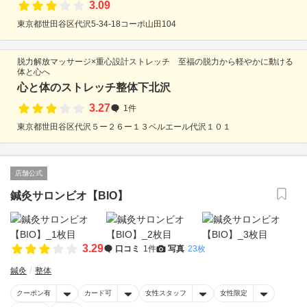
3.09
東京都世田谷区代沢5-34-18コーポ山田104
脱力解放マッサージ×重心設計ストレッチ 至福の脱力から軽やかに動ける
体と心へ
心と体のストレッチ整体下北沢
3.27
1件
東京都世田谷区代沢５ー２６ー１３ベルエール代沢１０１
店舗公式
鍼灸サロンビオ【BIO】
3.29
口コミ
1件
写真
23枚
鍼灸
整体
クーポン有
カード可
女性スタッフ
女性限定