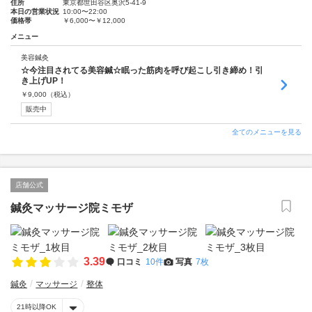
住所
東京都世田谷区奥沢5-41-9
本日の営業状況
10:00〜22:00
価格帯
￥6,000〜￥12,000
メニュー
美容鍼灸
☆今注目されてる美容鍼☆眠った筋肉を呼び起こし引き締め！引
き上げUP！
￥
9,000
（税込）
販売中
全てのメニューを見る
店舗公式
鍼灸マッサージ院ミモザ
3.39
口コミ
10件
写真
7枚
鍼灸
マッサージ
整体
21時以降OK