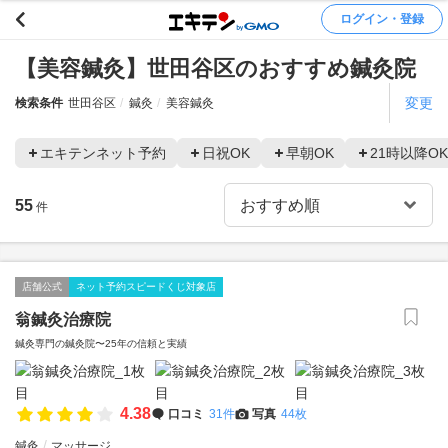
ログイン・登録
【美容鍼灸】世田谷区のおすすめ鍼灸院
変更
検索条件
世田谷区
鍼灸
美容鍼灸
エキテンネット予約
日祝OK
早朝OK
21時以降OK
55
件
店舗公式
ネット予約スピードくじ対象店
翁鍼灸治療院
鍼灸専門の鍼灸院〜25年の信頼と実績
4.38
口コミ
31件
写真
44枚
鍼灸
マッサージ