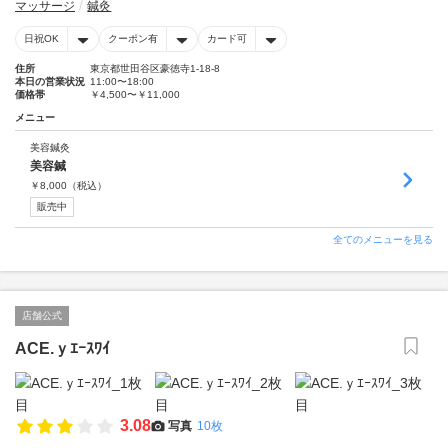
マッサージ
鍼灸
日祝OK
クーポン有
カード可
住所
東京都世田谷区豪徳寺1-18-8
本日の営業状況
11:00〜18:00
価格帯
￥4,500〜￥11,000
メニュー
美容鍼灸
美容鍼
￥
8,000
（税込）
販売中
全てのメニューを見る
店舗公式
ACE.ｙｴｰｽﾜｲ
3.08
写真
10枚