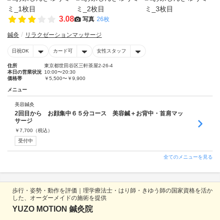
3.08
写真
26枚
鍼灸
リラクゼーションマッサージ
日祝OK
カード可
女性スタッフ
住所
東京都世田谷区三軒茶屋2-26-4
本日の営業状況
10:00〜20:30
価格帯
￥5,500〜￥9,900
メニュー
美容鍼灸
2回目から お顔集中６５分コース 美容鍼＋お背中・首肩マッ
サージ
￥
7,700
（税込）
受付中
全てのメニューを見る
歩行・姿勢・動作を評価｜理学療法士・はり師・きゆう師の国家資格を活か
した、オーダーメイドの施術を提供
YUZO MOTION 鍼灸院