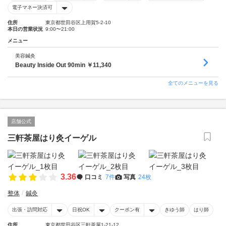
電子マネー決済可
住所
東京都世田谷区上用賀5-2-10
本日の営業状況
9:00〜21:00
メニュー
美容鍼灸
Beauty Inside Out 90min ￥11,340
全てのメニューを見る
店舗公式
三軒茶屋はり灸イーゲル
3.36
口コミ
7件
写真
24枚
整体
鍼灸
出張・訪問対応
日祝OK
クーポン有
きゆう師
はり師
住所
東京都世田谷区三軒茶屋1-21-12