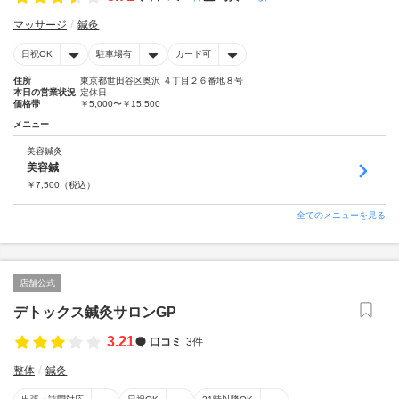
マッサージ
鍼灸
日祝OK
駐車場有
カード可
住所
東京都世田谷区奥沢 ４丁目２６番地８号
本日の営業状況
定休日
価格帯
￥5,000〜￥15,500
メニュー
美容鍼灸
美容鍼
￥
7,500
（税込）
全てのメニューを見る
店舗公式
デトックス鍼灸サロンGP
3.21
口コミ
3件
整体
鍼灸