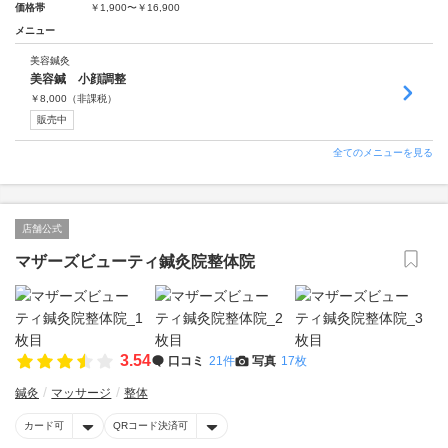
価格帯
￥1,900〜￥16,900
メニュー
美容鍼灸
美容鍼 小顔調整
￥
8,000
（非課税）
販売中
全てのメニューを見る
店舗公式
マザーズビューティ鍼灸院整体院
3.54
口コミ
21件
写真
17枚
鍼灸
マッサージ
整体
カード可
QRコード決済可