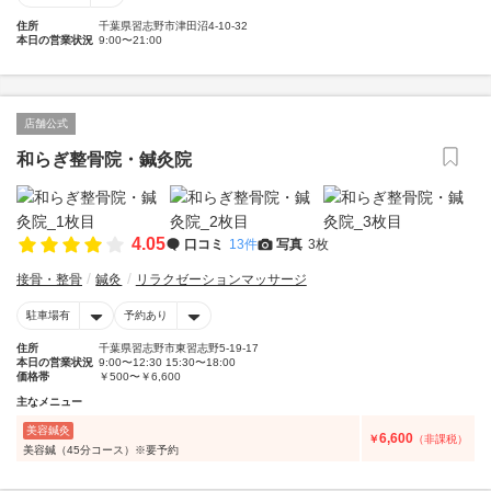
住所
千葉県習志野市津田沼4-10-32
本日の営業状況
9:00〜21:00
店舗公式
和らぎ整骨院・鍼灸院
4.05
口コミ
13件
写真
3枚
接骨・整骨
鍼灸
リラクゼーションマッサージ
駐車場有
予約あり
住所
千葉県習志野市東習志野5-19-17
本日の営業状況
9:00〜12:30 15:30〜18:00
価格帯
￥500〜￥6,600
主なメニュー
美容鍼灸
6,600
￥
（非課税）
美容鍼（45分コース）※要予約