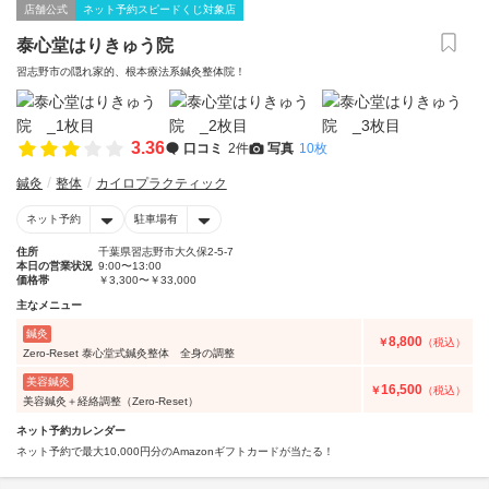
店舗公式
ネット予約スピードくじ対象店
泰心堂はりきゅう院
習志野市の隠れ家的、根本療法系鍼灸整体院！
3.36
口コミ
2件
写真
10枚
鍼灸
整体
カイロプラクティック
ネット予約
駐車場有
住所
千葉県習志野市大久保2-5-7
本日の営業状況
9:00〜13:00
価格帯
￥3,300〜￥33,000
主なメニュー
鍼灸
8,800
￥
（税込）
Zero-Reset 泰心堂式鍼灸整体 全身の調整
美容鍼灸
16,500
￥
（税込）
美容鍼灸＋経絡調整（Zero-Reset）
ネット予約カレンダー
ネット予約で最大10,000円分のAmazonギフトカードが当たる！