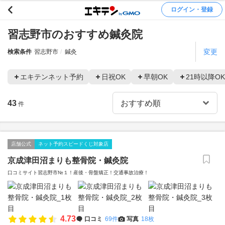
ログイン・登録
習志野市のおすすめ鍼灸院
変更
検索条件
習志野市
鍼灸
エキテンネット予約
日祝OK
早朝OK
21時以降OK
43
件
店舗公式
ネット予約スピードくじ対象店
京成津田沼まりも整骨院・鍼灸院
口コミサイト習志野市№１！産後・骨盤矯正！交通事故治療！
4.73
口コミ
69件
写真
18枚