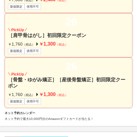
￥
（税込）
（税込）
新規限定
併用不可
26
PickUp
［肩甲骨はがし］初回限定クーポン
1,300
1,760
￥
￥
（税込）
（税込）
新規限定
併用不可
26
PickUp
［骨盤・ゆがみ矯正］［産後骨盤矯正］初回限定クー
ポン
1,300
1,760
￥
￥
（税込）
（税込）
新規限定
併用不可
ネット予約カレンダー
ネット予約で最大10,000円分のAmazonギフトカードが当たる！