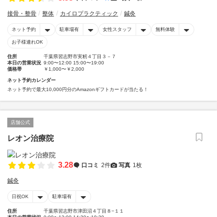
接骨・整骨
整体
カイロプラクティック
鍼灸
ネット予約
駐車場有
女性スタッフ
無料体験
お子様連れOK
住所
千葉県習志野市実籾４丁目３－７
本日の営業状況
9:00〜12:00 15:00〜19:00
価格帯
￥1,000〜￥2,000
ネット予約カレンダー
ネット予約で最大10,000円分のAmazonギフトカードが当たる！
店舗公式
レオン治療院
3.28
口コミ
2件
写真
1枚
鍼灸
日祝OK
駐車場有
住所
千葉県習志野市津田沼４丁目８−１１