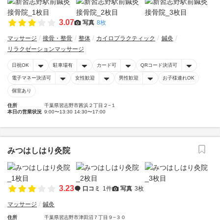
3.07
写真
8枚
マッサージ
接骨・整骨
整体
カイロプラクティック
鍼灸
リラクゼーションマッサージ
日祝OK
駐車場有
カード可
QRコード決済可
電子マネー決済可
女性歓迎
男性歓迎
お子様連れOK
個室あり
住所
千葉県習志野市茜浜２丁目２−１
本日の営業状況
9:00〜13:30 14:30〜17:00
みつはしはり灸院
3.23
口コミ
1件
写真
3枚
マッサージ
鍼灸
住所
千葉県習志野市津田沼７丁目９−３０