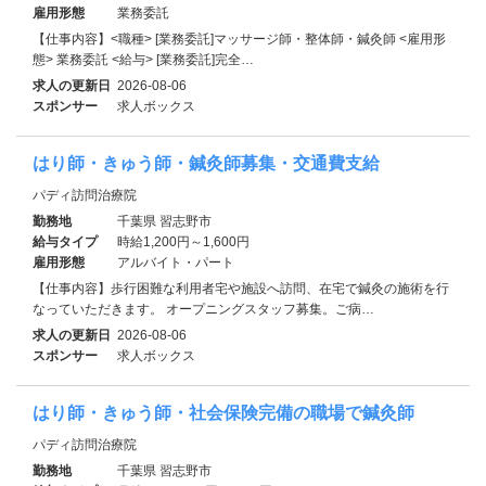
雇用形態
業務委託
【仕事内容】<職種> [業務委託]マッサージ師・整体師・鍼灸師 <雇用形
態> 業務委託 <給与> [業務委託]完全…
求人の更新日
2026-08-06
スポンサー
求人ボックス
はり師・きゅう師・鍼灸師募集・交通費支給
パディ訪問治療院
勤務地
千葉県 習志野市
給与タイプ
時給1,200円～1,600円
雇用形態
アルバイト・パート
【仕事内容】歩行困難な利用者宅や施設へ訪問、在宅で鍼灸の施術を行
なっていただきます。 オープニングスタッフ募集。ご病…
求人の更新日
2026-08-06
スポンサー
求人ボックス
はり師・きゅう師・社会保険完備の職場で鍼灸師
パディ訪問治療院
勤務地
千葉県 習志野市