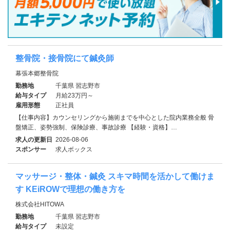
整骨院・接骨院にて鍼灸師
幕張本郷整骨院
勤務地
千葉県 習志野市
給与タイプ
月給23万円～
雇用形態
正社員
【仕事内容】カウンセリングから施術までを中心とした院内業務全般 骨
盤矯正、姿勢強制、保険診療、事故診療 【経験・資格】…
求人の更新日
2026-08-06
スポンサー
求人ボックス
マッサージ・整体・鍼灸 スキマ時間を活かして働けま
す KEiROWで理想の働き方を
株式会社HITOWA
勤務地
千葉県 習志野市
給与タイプ
未設定