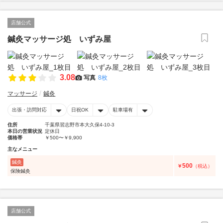
店舗公式
鍼灸マッサージ処 いずみ屋
3.08
写真
8枚
マッサージ
鍼灸
出張・訪問対応
日祝OK
駐車場有
住所
千葉県習志野市本大久保4-10-3
本日の営業状況
定休日
価格帯
￥500〜￥9,900
主なメニュー
鍼灸
500
￥
（税込）
保険鍼灸
店舗公式