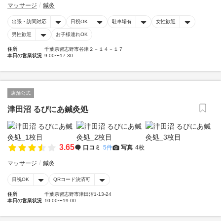
マッサージ
鍼灸
出張・訪問対応
日祝OK
駐車場有
女性歓迎
男性歓迎
お子様連れOK
住所
千葉県習志野市谷津２－１４－１７
本日の営業状況
9:00〜17:30
店舗公式
津田沼 るぴにあ鍼灸処
3.65
口コミ
5件
写真
4枚
マッサージ
鍼灸
日祝OK
QRコード決済可
住所
千葉県習志野市津田沼1-13-24
本日の営業状況
10:00〜19:00