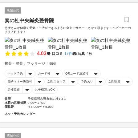
店舗公式
奏の杜中央鍼灸整骨院
患者さんが健康で元気に生活ができるように全力でサポートさせて頂きます！ベビーカーの
まま入れます！
4.03
口コミ
17件
写真
4枚
接骨・整骨
マッサージ
鍼灸
ネット予約
カード可
QRコード決済可
電子マネー決済可
女性スタッフ
予約あり
女性歓迎
男性歓迎
お子様連れOK
住所
千葉県習志野市奏の杜1-3-1
本日の営業状況
9:00〜17:30
価格帯
￥4,000〜￥5,000
ネット予約カレンダー
店舗公式