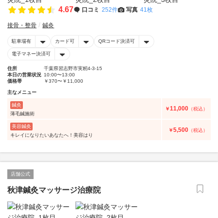
4.67
口コミ
252件
写真
41枚
接骨・整骨
鍼灸
駐車場有
カード可
QRコード決済可
電子マネー決済可
住所
千葉県習志野市実籾4-3-15
本日の営業状況
10:00〜13:00
価格帯
￥370〜￥11,000
主なメニュー
鍼灸
11,000
￥
（税込）
薄毛鍼施術
美容鍼灸
5,500
￥
（税込）
キレイになりたいあなたへ！美容はり
店舗公式
秋津鍼灸マッサージ治療院