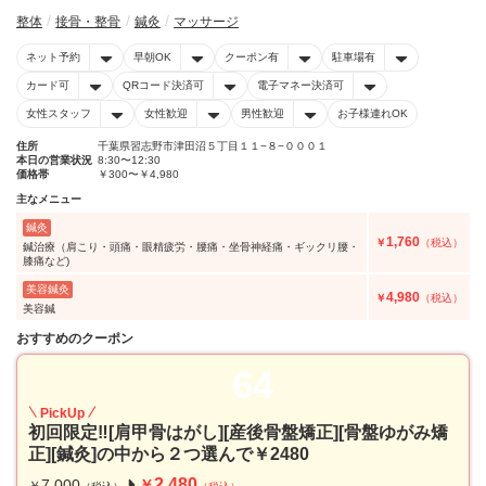
整体
接骨・整骨
鍼灸
マッサージ
ネット予約
早朝OK
クーポン有
駐車場有
カード可
QRコード決済可
電子マネー決済可
女性スタッフ
女性歓迎
男性歓迎
お子様連れOK
住所
千葉県習志野市津田沼５丁目１１−８−０００１
本日の営業状況
8:30〜12:30
価格帯
￥300〜￥4,980
主なメニュー
鍼灸
1,760
￥
（税込）
鍼治療（肩こり・頭痛・眼精疲労・腰痛・坐骨神経痛・ギックリ腰・
膝痛など)
美容鍼灸
4,980
￥
（税込）
美容鍼
おすすめのクーポン
64
PickUp
初回限定‼︎[肩甲骨はがし][産後骨盤矯正][骨盤ゆがみ矯
正][鍼灸]の中から２つ選んで￥2480
2,480
7,000
￥