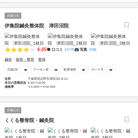
店舗公式
伊集院鍼灸整体院 津田沼院
4.45
口コミ
437件
写真
39枚
鍼灸
接骨・整骨
整体
日祝OK
クーポン有
駐車場有
カード可
住所
千葉県習志野市津田沼2-8-13
本日の営業状況
9:30〜18:00
価格帯
￥3,000〜￥60,000
店舗公式
くくる整骨院・鍼灸院