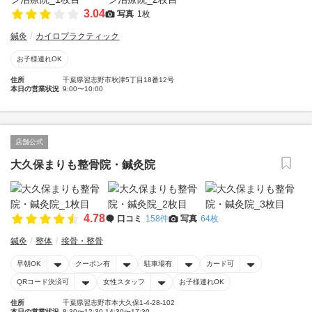
3.04
写真
1枚
鍼灸
カイロプラクティック
お子様連れOK
住所
千葉県習志野市秋津5丁目18番12号
本日の営業状況
9:00〜10:00
店舗公式
大久保まりも整骨院・鍼灸院
4.78
口コミ
158件
写真
64枚
鍼灸
整体
接骨・整骨
早朝OK
クーポン有
駐車場有
カード可
QRコード決済可
女性スタッフ
お子様連れOK
住所
千葉県習志野市本大久保1-4-28-102
本日の営業状況
8:30〜12:30 14:30〜17:30