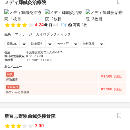
メディ輝鍼灸治療院
4.24
口コミ
19件
写真
3枚
鍼灸
マッサージ
カイロプラクティック
日祝OK
駐車場有
カード可
無料体験
住所
千葉県習志野市大久保4-3-7
本日の営業状況
9:00〜17:00
価格帯
￥1,500〜￥11,000
主なメニュー
鍼灸
1,500
￥
（税込）
保険施術
美容鍼灸
5,500
￥
（税込）
めでぃかる美容鍼
新習志野駅前鍼灸接骨院
3.00