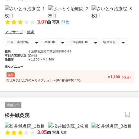
3.07
写真
31枚
マッサージ
鍼灸
出張・訪問対応
早朝OK
21時以降OK
駐車場有
住所
千葉県習志野市東習志野8-3-12
本日の営業状況
定休日
価格帯
￥1,100〜￥4,400
主なメニュー
鍼灸
1,100
￥
（税込）
指圧を受けた方のみ可オプション＋鍼(1部位8本) 10分
店舗公式
松井鍼灸院
3.05
写真
6枚