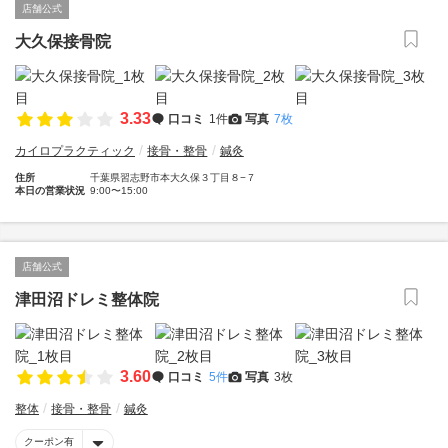
店舗公式
大久保接骨院
3.33
口コミ
1件
写真
7枚
カイロプラクティック
接骨・整骨
鍼灸
住所
千葉県習志野市本大久保３丁目８−７
本日の営業状況
9:00〜15:00
店舗公式
津田沼ドレミ整体院
3.60
口コミ
5件
写真
3枚
整体
接骨・整骨
鍼灸
クーポン有