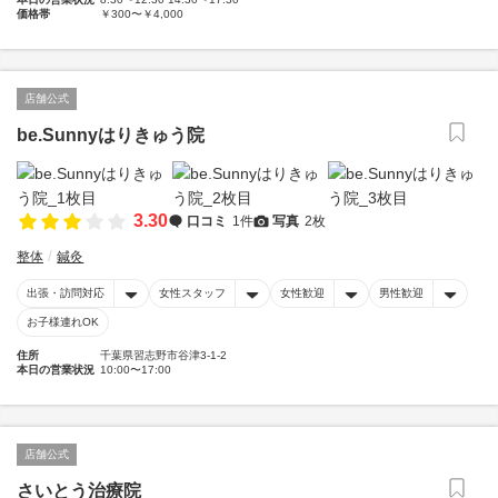
価格帯
￥300〜￥4,000
店舗公式
be.Sunnyはりきゅう院
3.30
口コミ
1件
写真
2枚
整体
鍼灸
出張・訪問対応
女性スタッフ
女性歓迎
男性歓迎
お子様連れOK
住所
千葉県習志野市谷津3-1-2
本日の営業状況
10:00〜17:00
店舗公式
さいとう治療院