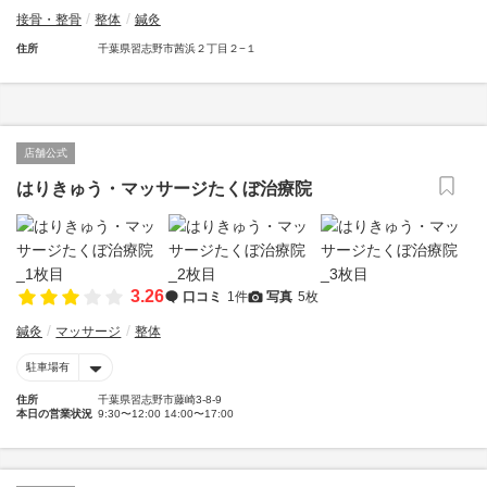
接骨・整骨
整体
鍼灸
住所
千葉県習志野市茜浜２丁目２−１
店舗公式
はりきゅう・マッサージたくぼ治療院
3.26
口コミ
1件
写真
5枚
鍼灸
マッサージ
整体
駐車場有
住所
千葉県習志野市藤崎3-8-9
本日の営業状況
9:30〜12:00 14:00〜17:00