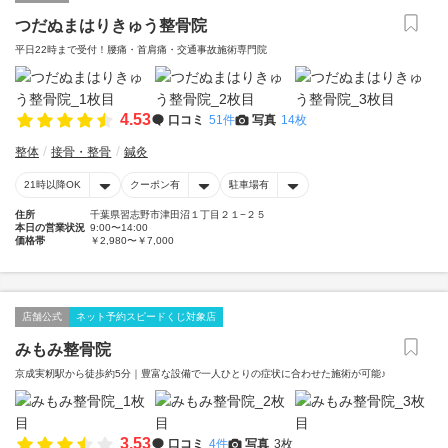
つだぬまはりきゅう整骨院
平日22時まで受付！腰痛・首肩痛・交通事故施術専門院
4.53
口コミ
51件
写真
14枚
整体
接骨・整骨
鍼灸
21時以降OK
クーポン有
駐車場有
住所
千葉県習志野市津田沼１丁目２１−２５
本日の営業状況
9:00〜14:00
価格帯
￥2,980〜￥7,000
店舗公式
ネット予約スピードくじ対象店
みもみ整骨院
京成実籾駅から徒歩約5分｜豊富な設備で一人ひとりの症状に合わせた施術が可能♪
3.53
口コミ
4件
写真
3枚