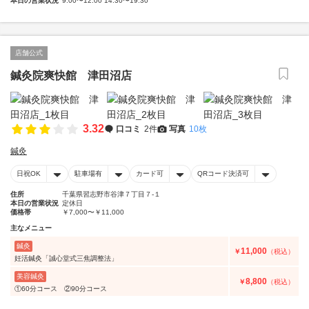
本日の営業状況
9:00〜12:00 14:30〜19:30
店舗公式
鍼灸院爽快館 津田沼店
3.32
口コミ
2件
写真
10枚
鍼灸
日祝OK
駐車場有
カード可
QRコード決済可
住所
千葉県習志野市谷津７丁目７-１
本日の営業状況
定休日
価格帯
￥7,000〜￥11,000
主なメニュー
鍼灸
11,000
￥
（税込）
妊活鍼灸「誠心堂式三焦調整法」
美容鍼灸
8,800
￥
（税込）
①60分コース ②90分コース