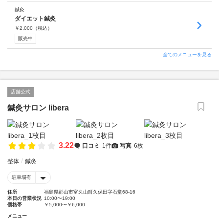
鍼灸
ダイエット鍼灸
￥
2,000
（税込）
販売中
全てのメニューを見る
店舗公式
鍼灸サロン libera
3.22
口コミ
1件
写真
6枚
整体
鍼灸
駐車場有
住所
福島県郡山市富久山町久保田字石堂68-16
本日の営業状況
10:00〜19:00
価格帯
￥5,000〜￥6,000
メニュー