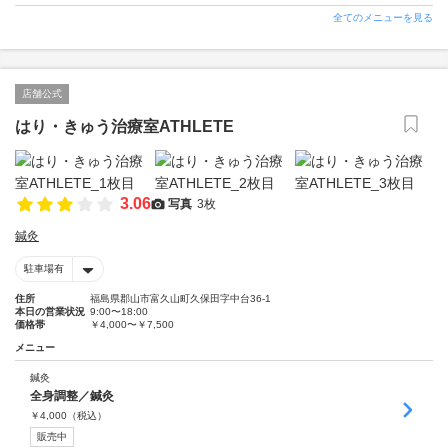
全てのメニューを見る
店舗公式
はり・きゅう治療室ATHLETE
3.06
写真
3枚
鍼灸
駐車場有
住所
福島県郡山市富久山町久保田字中台36‐1
本日の営業状況
9:00〜18:00
価格帯
￥4,000〜￥7,500
メニュー
鍼灸
全身調整／鍼灸
￥
4,000
（税込）
販売中