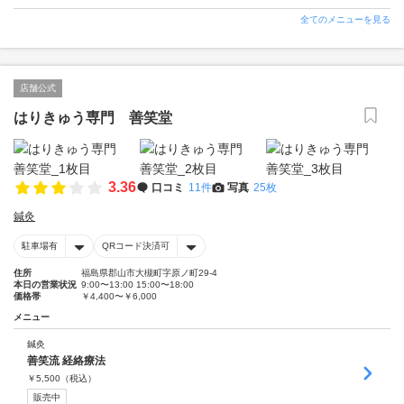
全てのメニューを見る
店舗公式
はりきゅう専門 善笑堂
3.36
口コミ
11件
写真
25枚
鍼灸
駐車場有
QRコード決済可
住所
福島県郡山市大槻町字原ノ町29-4
本日の営業状況
9:00〜13:00 15:00〜18:00
価格帯
￥4,400〜￥6,000
メニュー
鍼灸
善笑流 経絡療法
￥
5,500
（税込）
販売中