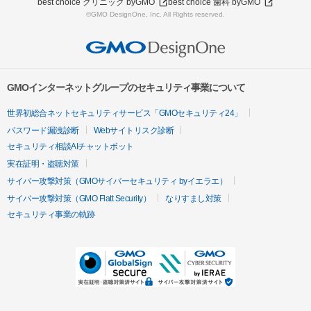
best choice クリニック byGMO
best choice 歯科 byGMO
©GMO DesignOne, Inc. All Rights reserved.
GMOインターネットグループのセキュリティ事業について
世界初総合ネットセキュリティサービス「GMOセキュリティ24」
パスワード漏洩診断
Webサイトリスク診断
セキュリティ相談AIチャットボット
実在証明・盗聴対策
サイバー攻撃対策（GMOサイバーセキュリティ byイエラエ）
サイバー攻撃対策（GMO Flatt Security）
なりすまし対策
セキュリティ事業の軌跡