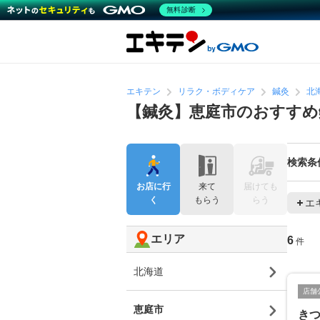
無料診断
エキテン
リラク・ボディケア
鍼灸
北
【鍼灸】恵庭市のおすすめ
検索条
お店に行
来て
届けても
く
もらう
らう
エ
エリア
6
件
北海道
店舗
恵庭市
き