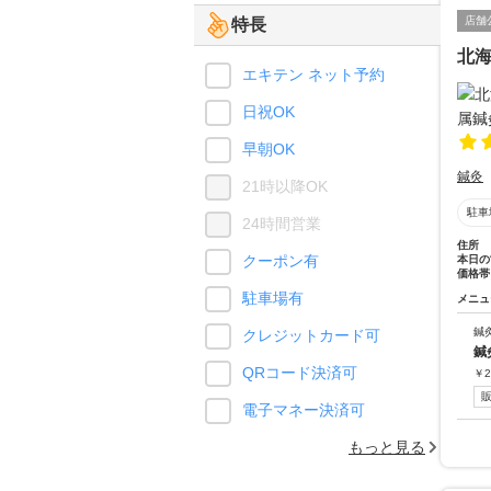
店舗
特長
北
エキテン ネット予約
日祝OK
早朝OK
鍼灸
21時以降OK
駐車
24時間営業
住所
クーポン有
本日の
価格帯
駐車場有
メニュ
鍼
クレジットカード可
鍼
QRコード決済可
￥
2
電子マネー決済可
もっと見る