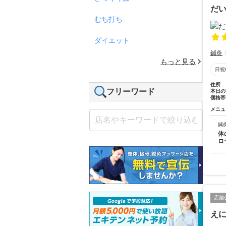
だ
むち打ち
ダイエット
鍼灸
もっと見る
日祝
住所
フリーワード
本日の
価格帯
メニュ
鍼
体
ロ
店舗
え