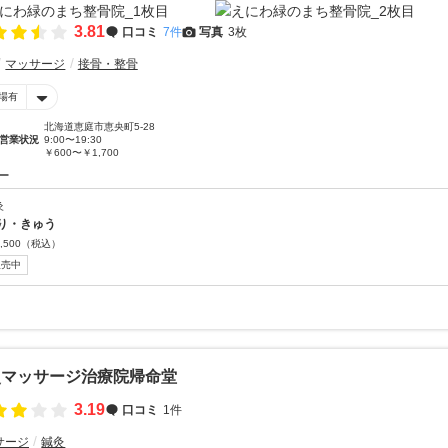
3.81
口コミ
7件
写真
3枚
マッサージ
接骨・整骨
場有
北海道恵庭市恵央町5-28
営業状況
9:00〜19:30
￥600〜￥1,700
ー
灸
り・きゅう
,500
（税込）
販売中
灸マッサージ治療院帰命堂
3.19
口コミ
1件
サージ
鍼灸