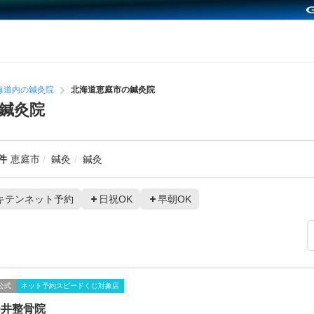
海道内の鍼灸院
北海道恵庭市の鍼灸院
鍼灸院
件
恵庭市
鍼灸
鍼灸
キテンネット予約
日祝OK
早朝OK
公式
ネット予約スピードくじ対象店
つ井整骨院