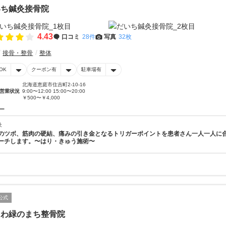
いち鍼灸接骨院
4.43
口コミ
28件
写真
32枚
接骨・整骨
整体
OK
クーポン有
駐車場有
北海道恵庭市住吉町2-10-16
営業状況
9:00〜12:00 15:00〜20:00
￥500〜￥4,000
ー
灸
のツボ、筋肉の硬結、痛みの引き金となるトリガーポイントを患者さん一人一人に
ーチします。〜はり・きゅう施術〜
公式
にわ緑のまち整骨院