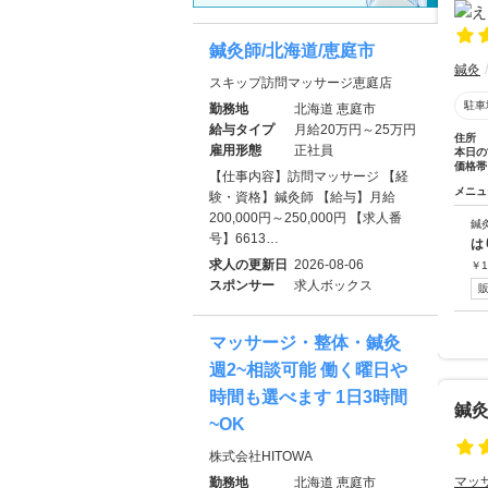
鍼灸師/北海道/恵庭市
鍼灸
スキップ訪問マッサージ恵庭店
駐車
勤務地
北海道 恵庭市
給与タイプ
月給20万円～25万円
住所
雇用形態
正社員
本日の
価格帯
【仕事内容】訪問マッサージ 【経
メニュ
験・資格】鍼灸師 【給与】月給
200,000円～250,000円 【求人番
鍼
号】6613…
は
求人の更新日
2026-08-06
￥
1
スポンサー
求人ボックス
マッサージ・整体・鍼灸
週2~相談可能 働く曜日や
時間も選べます 1日3時間
鍼
~OK
株式会社HITOWA
マッ
勤務地
北海道 恵庭市