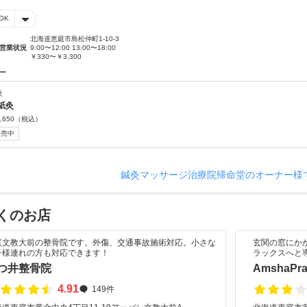
OK
北海道恵庭市島松仲町1-10-3
営業状況
9:00〜12:00 13:00〜18:00
￥330〜￥3,300
ー
灸
紙灸
,650
（税込）
販売中
鍼灸マッサージ治療院帰命堂のオーナー様
くのお店
庭文教大前の整骨院です。外傷、交通事故施術対応。小さな
玄関の窓にか
子様連れの方も対応できます！
ラックスへと
つ井整骨院
AmshaPr
4.91
149件