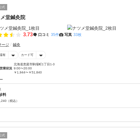
公式
ツメ堂鍼灸院
3.73
口コミ
35件
写真
33枚
サージ
鍼灸
場有
カード可
北海道恵庭市駒場町1丁目1-3
営業状況
9:00〜20:00
￥1,944〜￥51,840
ー
灸
診料
,240
（税込）
公式