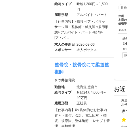
給与タイプ
時給1,200円～1,500
日祝
円
雇用形態
アルバイト・パート
住所
本日の
【仕事内容】<職種> [ア・パ]マッ
価格帯
サージ師・整体師・鍼灸師 <雇用形
メニュ
態> アルバイト・パート <給与>
[ア・パ…
鍼
台
求人の更新日
2026-08-06
￥
1
スポンサー
求人ボックス
整骨院・接骨院にて柔道整
復師
きつ井整骨院
勤務地
北海道 恵庭市
お近
給与タイプ
月給24万4,000円～
40万円
恵
雇用形態
正社員
お
【仕事内容】#< 具体的なお仕事内
き
容 > ・受付、会計、電話応対 ・整
復、後療法、整体施術 ・レセプト管
理、書類整理 …