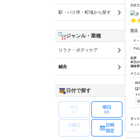
恵庭文
駅・バス停・町域から探す
整体
ジャンル・業種
ネッ
予約
リラク・ボディケア
住所
本日の
鍼灸
価格帯
メニュ
鍼
は
日付で探す
￥
2
今日
明日
8/7
8/8
ネット
日時
ネット
日曜日
指定
8/9