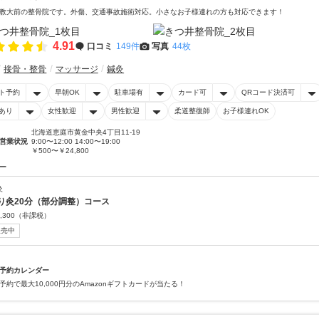
教大前の整骨院です。外傷、交通事故施術対応。小さなお子様連れの方も対応できます！
4.91
口コミ
149件
写真
44枚
接骨・整骨
マッサージ
鍼灸
ト予約
早朝OK
駐車場有
カード可
QRコード決済可
あり
女性歓迎
男性歓迎
柔道整復師
お子様連れOK
北海道恵庭市黄金中央4丁目11-19
営業状況
9:00〜12:00 14:00〜19:00
￥500〜￥24,800
ー
灸
り灸20分（部分調整）コース
,300
（非課税）
販売中
予約カレンダー
予約で最大10,000円分のAmazonギフトカードが当たる！