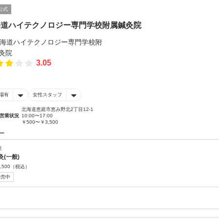
公式
海道ハイテクノロジー専門学校附属鍼灸院
3.05
場有
女性スタッフ
北海道恵庭市恵み野北2丁目12-1
営業状況
10:00〜17:00
￥500〜￥3,500
ー
灸
灸(一般)
,500
（税込）
販売中