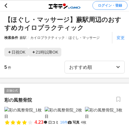
ログイン・登録
【ほぐし・マッサージ】蕨駅周辺のおす
すめカイロプラクティック
変更
検索条件
蕨駅
カイロプラクティック
ほぐし・マッサージ
日祝OK
21時以降OK
5
件
店舗公式
彩の風整骨院
4.23
口コミ
16件
写真
4枚