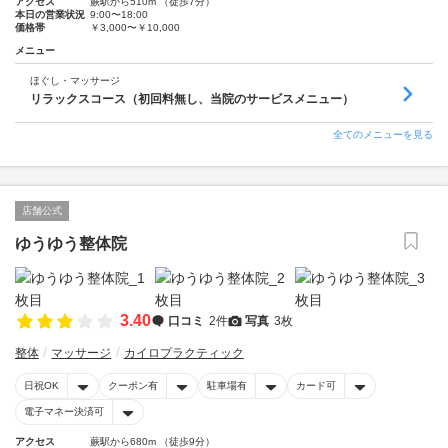
アクセス
蕨駅から510m （徒歩7分）
本日の営業状況
9:00〜18:00
価格帯
￥3,000〜￥10,000
メニュー
ほぐし・マッサージ
リラックスコース（初回料無し、当院のサービスメニュー）
全てのメニューを見る
店舗公式
ゆうゆう整体院
3.40
口コミ
2件
写真
3枚
整体
マッサージ
カイロプラクティック
日祝OK
クーポン有
駐車場有
カード可
電子マネー決済可
アクセス
蕨駅から680m （徒歩9分）