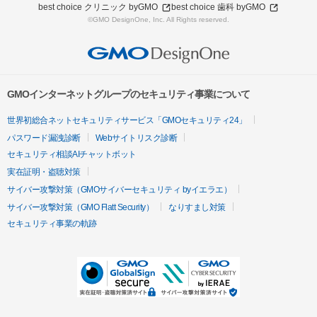
best choice クリニック byGMO
best choice 歯科 byGMO
©GMO DesignOne, Inc. All Rights reserved.
GMOインターネットグループのセキュリティ事業について
世界初総合ネットセキュリティサービス「GMOセキュリティ24」
パスワード漏洩診断
Webサイトリスク診断
セキュリティ相談AIチャットボット
実在証明・盗聴対策
サイバー攻撃対策（GMOサイバーセキュリティ byイエラエ）
サイバー攻撃対策（GMO Flatt Security）
なりすまし対策
セキュリティ事業の軌跡