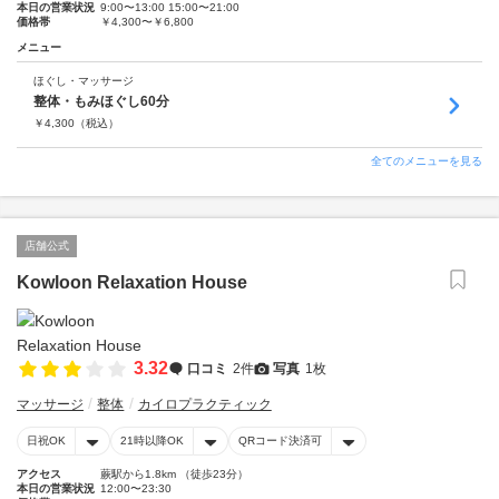
本日の営業状況
9:00〜13:00 15:00〜21:00
価格帯
￥4,300〜￥6,800
メニュー
ほぐし・マッサージ
整体・もみほぐし60分
￥
4,300
（税込）
全てのメニューを見る
店舗公式
Kowloon Relaxation House
3.32
口コミ
2件
写真
1枚
マッサージ
整体
カイロプラクティック
日祝OK
21時以降OK
QRコード決済可
アクセス
蕨駅から1.8km （徒歩23分）
本日の営業状況
12:00〜23:30