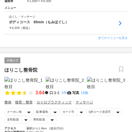
価格帯
￥1,000〜￥6,300
メニュー
ほぐし・マッサージ
ボディコース 80min（もみほぐし）
￥
6,300
（税込）
全てのメニューを見る
店舗公式
ほりこし整骨院
3.64
口コミ
5件
写真
18枚
整体
接骨・整骨
カイロプラクティック
マッサージ
クーポン有
駐車場有
カード可
QRコード決済可
女性歓迎
男性歓迎
アクセス
蕨駅から1.9km （徒歩25分）