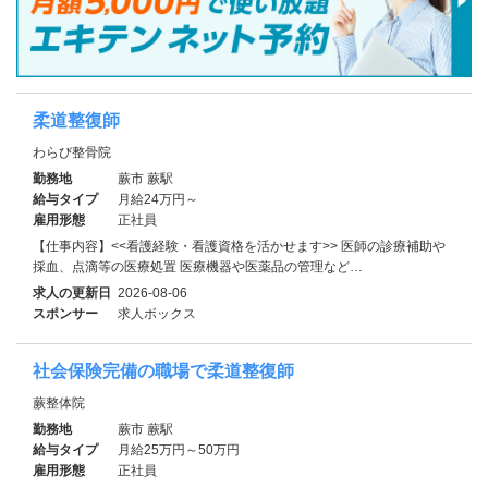
柔道整復師
わらび整骨院
勤務地
蕨市 蕨駅
給与タイプ
月給24万円～
雇用形態
正社員
【仕事内容】<<看護経験・看護資格を活かせます>> 医師の診療補助や
採血、点滴等の医療処置 医療機器や医薬品の管理など…
求人の更新日
2026-08-06
スポンサー
求人ボックス
社会保険完備の職場で柔道整復師
蕨整体院
勤務地
蕨市 蕨駅
給与タイプ
月給25万円～50万円
雇用形態
正社員