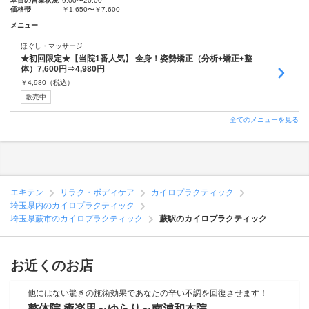
本日の営業状況
9:00〜20:00
価格帯
￥1,650〜￥7,600
メニュー
ほぐし・マッサージ
★初回限定★【当院1番人気】 全身！姿勢矯正（分析+矯正+整
体）7,600円⇒4,980円
￥
4,980
（税込）
販売中
全てのメニューを見る
エキテン
リラク・ボディケア
カイロプラクティック
埼玉県内のカイロプラクティック
埼玉県蕨市のカイロプラクティック
蕨駅のカイロプラクティック
お近くのお店
他にはない驚きの施術効果であなたの辛い不調を回復させます！
整体院 癒楽里～ゆらり～南浦和本院