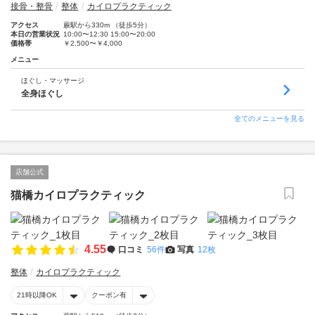
接骨・整骨
整体
カイロプラクティック
アクセス
蕨駅から330m （徒歩5分）
本日の営業状況
10:00〜12:30 15:00〜20:00
価格帯
￥2,500〜￥4,000
メニュー
ほぐし・マッサージ
全身ほぐし
全てのメニューを見る
店舗公式
猫橋カイロプラクティック
4.55
口コミ
56件
写真
12枚
整体
カイロプラクティック
21時以降OK
クーポン有