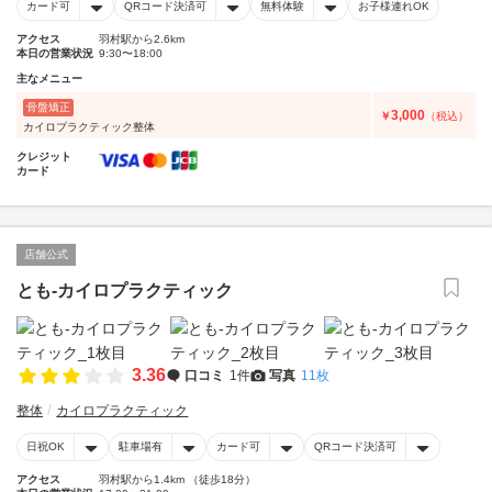
カード可
QRコード決済可
無料体験
お子様連れOK
アクセス
羽村駅から2.6km
本日の営業状況
9:30〜18:00
主なメニュー
骨盤矯正
3,000
￥
（税込）
カイロプラクティック整体
クレジット
カード
店舗公式
とも-カイロプラクティック
3.36
口コミ
1件
写真
11枚
整体
カイロプラクティック
日祝OK
駐車場有
カード可
QRコード決済可
アクセス
羽村駅から1.4km （徒歩18分）