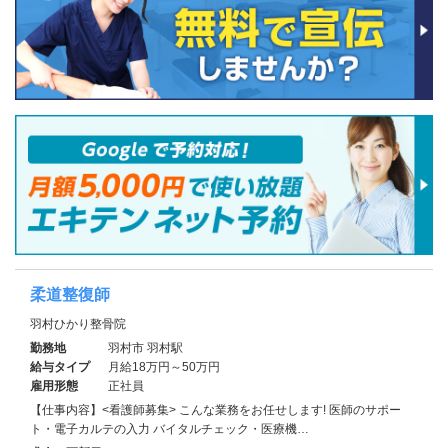
柔道整復師
羽村ひかり整骨院
勤務地
羽村市 羽村駅
給与タイプ
月給18万円～50万円
雇用形態
正社員
【仕事内容】<看護師募集> こんな業務をお任せします! 医師のサポー
ト・電子カルテの入力 バイタルチェック・医療機…