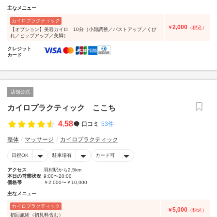
主なメニュー
カイロプラクティック
2,000
￥
（税込）
【オプション】美容カイロ 10分（小顔調整／バストアップ／くび
れ／ヒップアップ／美脚）
クレジット
カード
店舗公式
カイロプラクティック ここち
4.58
口コミ
53件
整体
マッサージ
カイロプラクティック
日祝OK
駐車場有
カード可
アクセス
羽村駅から2.5km
本日の営業状況
9:00〜20:00
価格帯
￥2,000〜￥10,000
主なメニュー
カイロプラクティック
5,000
￥
（税込）
初回施術（初見料含む）