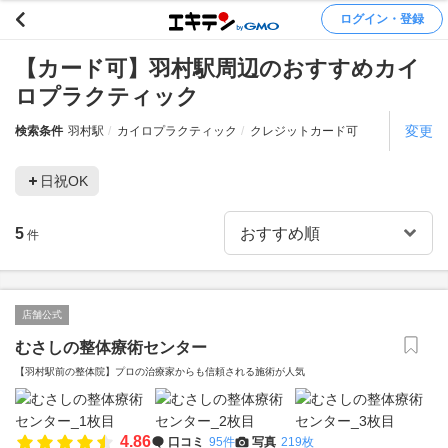
ログイン・登録
【カード可】羽村駅周辺のおすすめカイ
ロプラクティック
変更
検索条件
羽村駅
カイロプラクティック
クレジットカード可
日祝OK
5
件
店舗公式
むさしの整体療術センター
【羽村駅前の整体院】プロの治療家からも信頼される施術が人気
4.86
口コミ
95件
写真
219枚