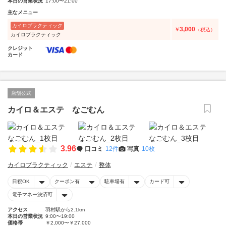
本日の営業状況
17:00〜21:00
主なメニュー
カイロプラクティック
3,000
￥
（税込）
カイロプラクティック
クレジット
カード
店舗公式
カイロ＆エステ なごむん
3.96
口コミ
12件
写真
10枚
カイロプラクティック
エステ
整体
日祝OK
クーポン有
駐車場有
カード可
電子マネー決済可
アクセス
羽村駅から2.1km
本日の営業状況
9:00〜19:00
価格帯
￥2,000〜￥27,000