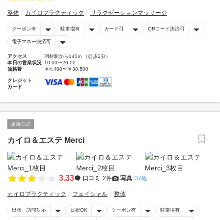
整体
カイロプラクティック
リラクゼーションマッサージ
クーポン有
駐車場有
カード可
QRコード決済可
電子マネー決済可
アクセス
羽村駅から140m （徒歩2分）
本日の営業状況
10:00〜20:00
価格帯
￥4,400〜￥38,500
クレジット
カード
店舗公式
カイロ＆エステ Merci
3.33
口コミ
2件
写真
37枚
カイロプラクティック
フェイシャル
整体
出張・訪問対応
日祝OK
クーポン有
駐車場有