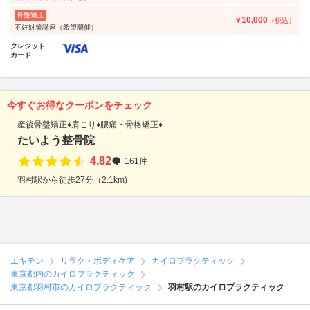
骨盤矯正
10,000
￥
（税込）
不妊対策講座（希望開催）
クレジット
カード
今すぐお得なクーポンをチェック
産後骨盤矯正♦肩こり♦腰痛・骨格矯正♦
たいよう整骨院
4.82
161件
羽村駅から徒歩27分（2.1km)
エキテン
リラク・ボディケア
カイロプラクティック
東京都内のカイロプラクティック
東京都羽村市のカイロプラクティック
羽村駅のカイロプラクティック