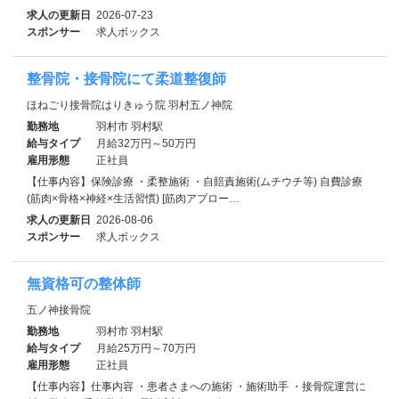
求人の更新日
2026-07-23
スポンサー
求人ボックス
整骨院・接骨院にて柔道整復師
ほねごり接骨院はりきゅう院 羽村五ノ神院
勤務地
羽村市 羽村駅
給与タイプ
月給32万円～50万円
雇用形態
正社員
【仕事内容】保険診療 ・柔整施術 ・自賠責施術(ムチウチ等) 自費診療
(筋肉×骨格×神経×生活習慣) [筋肉アプロー…
求人の更新日
2026-08-06
スポンサー
求人ボックス
無資格可の整体師
五ノ神接骨院
勤務地
羽村市 羽村駅
給与タイプ
月給25万円～70万円
雇用形態
正社員
【仕事内容】仕事内容 ・患者さまへの施術 ・施術助手 ・接骨院運営に