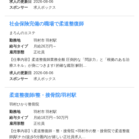
求人の更新日
2026-08-06
スポンサー
求人ボックス
社会保険完備の職場で柔道整復師
まろんのエステ
勤務地
羽村市 羽村駅
給与タイプ
月給26万円～
雇用形態
正社員
【仕事内容】柔道整復師業務全般 圧倒的な「問診力」と「根拠のある治
療スキル」が身につきます/ 的確な鑑別 解剖…
求人の更新日
2026-08-06
スポンサー
求人ボックス
柔道整復師/整・接骨院/羽村駅
羽村ひかり整骨院
勤務地
羽村市 羽村駅
給与タイプ
月給18万円～50万円
雇用形態
正社員
【仕事内容】\ 柔道整復師・整・接骨院 <羽村市の整・接骨院で柔道整復
師|駅チカ(徒歩5分圏内)が嬉しい正社員求人…