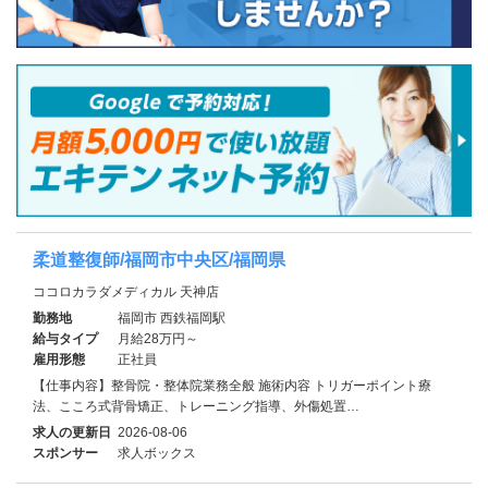
柔道整復師/福岡市中央区/福岡県
ココロカラダメディカル 天神店
勤務地
福岡市 西鉄福岡駅
給与タイプ
月給28万円～
雇用形態
正社員
【仕事内容】整骨院・整体院業務全般 施術内容 トリガーポイント療
法、こころ式背骨矯正、トレーニング指導、外傷処置…
求人の更新日
2026-08-06
スポンサー
求人ボックス