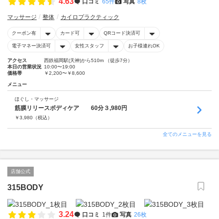
4.63
口コミ
65件
写真
8枚
マッサージ
整体
カイロプラクティック
クーポン有
カード可
QRコード決済可
電子マネー決済可
女性スタッフ
お子様連れOK
アクセス
西鉄福岡駅(天神)から510m （徒歩7分）
本日の営業状況
10:00〜19:00
価格帯
￥2,200〜￥8,600
メニュー
ほぐし・マッサージ
筋膜リリースボディケア 60分３,980円
￥
3,980
（税込）
全てのメニューを見る
店舗公式
315BODY
3.24
口コミ
1件
写真
26枚