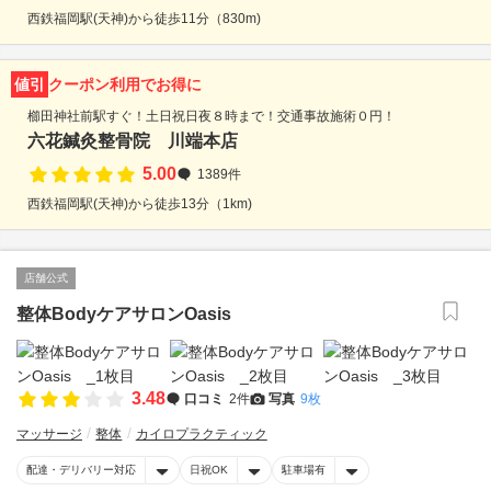
西鉄福岡駅(天神)から徒歩11分（830m)
値引
クーポン利用でお得に
櫛田神社前駅すぐ！土日祝日夜８時まで！交通事故施術０円！
六花鍼灸整骨院 川端本店
5.00
1389件
西鉄福岡駅(天神)から徒歩13分（1km)
店舗公式
整体BodyケアサロンOasis
3.48
口コミ
2件
写真
9枚
マッサージ
整体
カイロプラクティック
配達・デリバリー対応
日祝OK
駐車場有