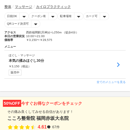
整体
マッサージ
カイロプラクティック
日祝OK
クーポン有
駐車場有
カード可
QRコード決済可
アクセス
西鉄福岡駅(天神)から250m （徒歩4分）
本日の営業状況
10:00〜21:00
価格帯
￥3,150〜￥29,575
メニュー
ほぐし・マッサージ
本気の揉みほぐし30分
￥
3,150
（税込）
販売中
全てのメニューを見る
50%OFF
今すぐお得なクーポンをチェック
その痛み良くしてみせる自信があります！
こころ整骨院 福岡赤坂大名院
4.61
67件