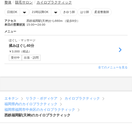
整体
脱毛サロン
カイロプラクティック
日祝OK
21時以降OK
きゆう師
はり師
柔道整復師
アクセス
西鉄福岡駅(天神)から660m （徒歩9分）
本日の営業状況
15:00〜24:00
メニュー
ほぐし・マッサージ
揉みほぐし40分
￥
3,000
（税込）
受付中
出張・訪問
全てのメニューを見る
エキテン
リラク・ボディケア
カイロプラクティック
福岡県内のカイロプラクティック
福岡県福岡市中央区のカイロプラクティック
西鉄福岡駅(天神)のカイロプラクティック