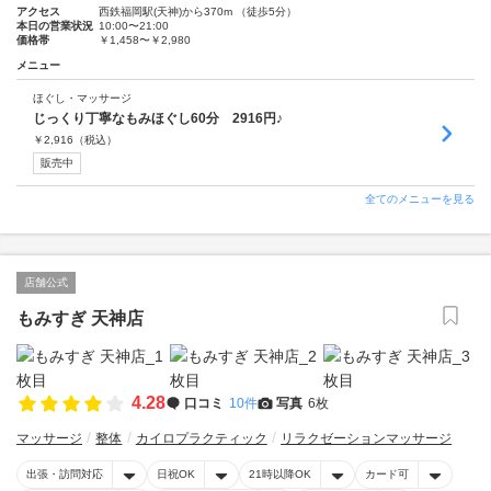
アクセス
西鉄福岡駅(天神)から370m （徒歩5分）
本日の営業状況
10:00〜21:00
価格帯
￥1,458〜￥2,980
メニュー
ほぐし・マッサージ
じっくり丁寧なもみほぐし60分 2916円♪
￥
2,916
（税込）
販売中
全てのメニューを見る
店舗公式
もみすぎ 天神店
4.28
口コミ
10件
写真
6枚
マッサージ
整体
カイロプラクティック
リラクゼーションマッサージ
出張・訪問対応
日祝OK
21時以降OK
カード可