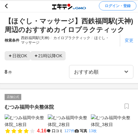
ログイン・登録
【ほぐし・マッサージ】西鉄福岡駅(天神)
周辺のおすすめカイロプラクティック
西鉄福岡駅(天神)
カイロプラクティック
ほぐし・
変更
検索条件
マッサージ
日祝OK
21時以降OK
8
件
店舗公式
むつみ福岡中央整体院
4.16
口コミ
127件
写真
13枚