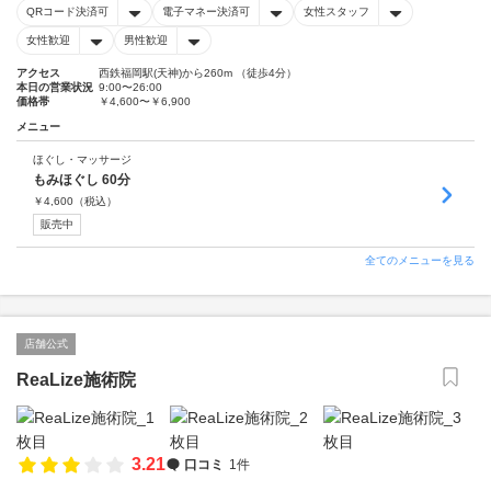
QRコード決済可
電子マネー決済可
女性スタッフ
女性歓迎
男性歓迎
アクセス
西鉄福岡駅(天神)から260m （徒歩4分）
本日の営業状況
9:00〜26:00
価格帯
￥4,600〜￥6,900
メニュー
ほぐし・マッサージ
もみほぐし 60分
￥
4,600
（税込）
販売中
全てのメニューを見る
店舗公式
ReaLize施術院
3.21
口コミ
1件