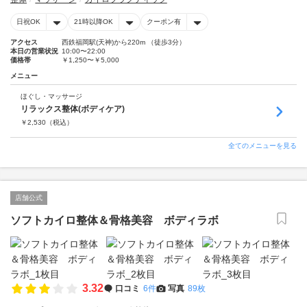
日祝OK
21時以降OK
クーポン有
アクセス
西鉄福岡駅(天神)から220m （徒歩3分）
本日の営業状況
10:00〜22:00
価格帯
￥1,250〜￥5,000
メニュー
ほぐし・マッサージ
リラックス整体(ボディケア)
￥
2,530
（税込）
全てのメニューを見る
店舗公式
ソフトカイロ整体＆骨格美容 ボディラボ
3.32
口コミ
6件
写真
89枚