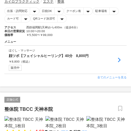
カイロプラクティック
エステ
整体
出張・訪問対応
日祝OK
クーポン有
駐車場有
カード可
QRコード決済可
アクセス
西鉄福岡駅(天神)から400m （徒歩6分）
本日の営業状況
10:00〜20:00
価格帯
￥5,500〜￥99,000
メニュー
ほぐし・マッサージ
顔ツボ【フェイシャルヒーリング】40分 8,800円
￥
8,800
（税込）
販売中
全てのメニューを見る
店舗公式
整体院 TBCC 天神本院