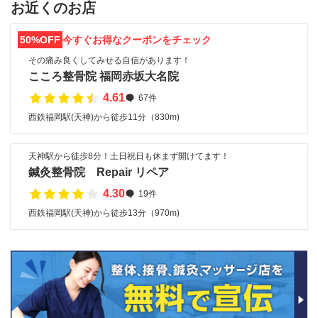
お近くのお店
50%OFF
今すぐお得なクーポンをチェック
その痛み良くしてみせる自信があります！
こころ整骨院 福岡赤坂大名院
4.61
67件
西鉄福岡駅(天神)から徒歩11分（830m)
天神駅から徒歩8分！土日祝日も休まず開けてます！
鍼灸整骨院 Repair リペア
4.30
19件
西鉄福岡駅(天神)から徒歩13分（970m)