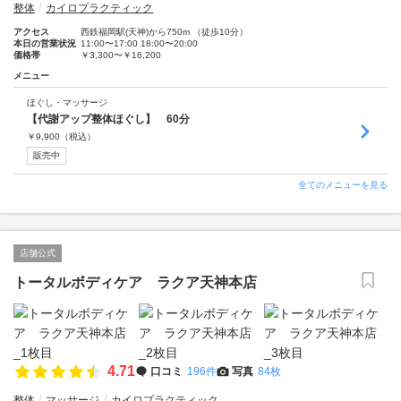
整体
カイロプラクティック
アクセス
西鉄福岡駅(天神)から750m （徒歩10分）
本日の営業状況
11:00〜17:00 18:00〜20:00
価格帯
￥3,300〜￥16,200
メニュー
ほぐし・マッサージ
【代謝アップ整体ほぐし】 60分
￥
9,900
（税込）
販売中
全てのメニューを見る
店舗公式
トータルボディケア ラクア天神本店
4.71
口コミ
196件
写真
84枚
整体
マッサージ
カイロプラクティック