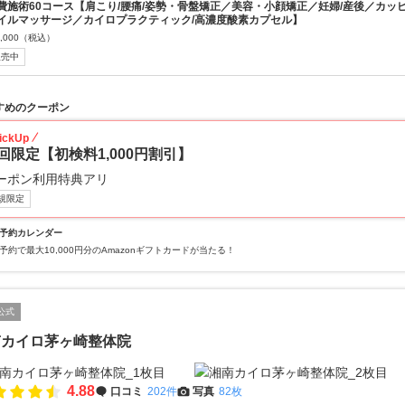
費施術60コース【肩こり/腰痛/姿勢・骨盤矯正／美容・小顔矯正／妊婦/産後／カッ
イルマッサージ／カイロプラクティック/高濃度酸素カプセル】
,000
（税込）
販売中
すめのクーポン
ickUp
回限定【初検料1,000円割引】
ーポン利用特典アリ
規限定
予約カレンダー
予約で最大10,000円分のAmazonギフトカードが当たる！
公式
南カイロ茅ヶ崎整体院
4.88
口コミ
202件
写真
82枚