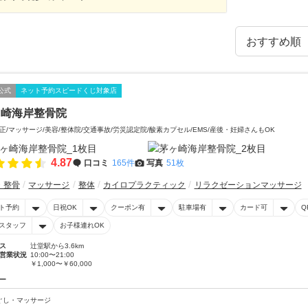
公式
ネット予約スピードくじ対象店
ヶ崎海岸整骨院
正/マッサージ/美容/整体院/交通事故/労災認定院/酸素カプセル/EMS/産後・妊婦さんもOK
4.87
口コミ
165件
写真
51枚
・整骨
マッサージ
整体
カイロプラクティック
リラクゼーションマッサージ
ト予約
日祝OK
クーポン有
駐車場有
カード可
Q
スタッフ
お子様連れOK
ス
辻堂駅から3.6km
営業状況
10:00〜21:00
￥1,000〜￥60,000
ー
ぐし・マッサージ