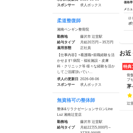
価格帯
スポンサー
求人ボックス
メニュ
ほ
柔道整復師
ボ
湘南ペンギン整骨院
勤務地
藤沢市 辻堂駅
給与タイプ
月給20万円～35万円
雇用形態
正社員
お近
【仕事内容】<看護職>前職経験を活
かせます! 病院・福祉施設・皮膚
科・クリニック等 様々な経験を活か
特典
してご活躍頂いてい…
骨盤
求人の更新日
2026-08-06
プセ
スポンサー
求人ボックス
茅
無資格可の整体師
辻堂
整体&リラクゼーションサロンLine
Luz 湘南辻堂店
勤務地
藤沢市 辻堂駅
給与タイプ
月給22万5,000円～
37万5,000円