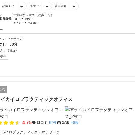
・訪問対応
日祝OK
駐車場有
ス
辻堂駅から1km （徒歩13分）
営業状況
10:00〜19:00
￥2,000〜￥4,000
ー
ぐし・マッサージ
ぐし 30分
,000
（税込）
販売中
公式
ライカイロプラクティックオフィス
4.75
口コミ
67件
写真
40枚
カイロプラクティック
マッサージ