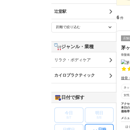
辻堂駅
6
件
店舗
ジャンル・業種
茅
骨盤矯
リラク・ボディケア
カイロプラクティック
接骨
ネッ
女性
日付で探す
アクセ
本日の
価格帯
今日
明日
8/7
8/8
メニュ
ほ
日時
日曜日