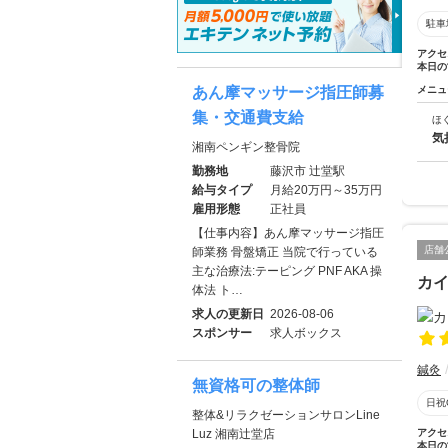
駐車
アクセ
本日の
あん摩マッサージ指圧師募
メニュ
集・交通費支給
ほ
気
湘南ペンギン整骨院
勤務地
藤沢市 辻堂駅
給与タイプ
月給20万円～35万円
雇用形態
正社員
【仕事内容】あん摩マッサージ指圧
店舗
師業務 骨盤矯正 当院で行っている
主な治療法:テーピング PNF AKA 操
カ
体法 ト…
求人の更新日
2026-08-06
スポンサー
求人ボックス
鍼灸
無資格可の整体師
日祝
整体&リラクゼーションサロンLine
Luz 湘南辻堂店
アクセ
本日の