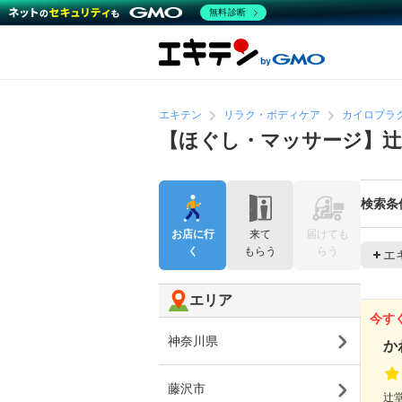
無料診断
エキテン
リラク・ボディケア
カイロプラ
【ほぐし・マッサージ】
検索条
お店に行
来て
届けても
く
もらう
らう
エ
エリア
今す
神奈川県
か
藤沢市
辻堂