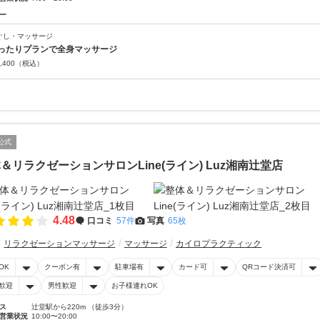
ー
ぐし・マッサージ
ったりプランで全身マッサージ
,400
（税込）
公式
＆リラクゼーションサロンLine(ライン) Luz湘南辻堂店
4.48
口コミ
57件
写真
65枚
リラクゼーションマッサージ
マッサージ
カイロプラクティック
OK
クーポン有
駐車場有
カード可
QRコード決済可
歓迎
男性歓迎
お子様連れOK
ス
辻堂駅から220m （徒歩3分）
営業状況
10:00〜20:00