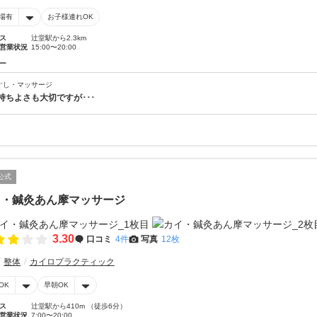
場有
お子様連れOK
ス
辻堂駅から2.3km
営業状況
15:00〜20:00
ー
ぐし・マッサージ
持ちよさも大切ですが･･･
公式
イ・鍼灸あん摩マッサージ
3.30
口コミ
4件
写真
12枚
整体
カイロプラクティック
OK
早朝OK
ス
辻堂駅から410m （徒歩6分）
営業状況
7:00〜20:00