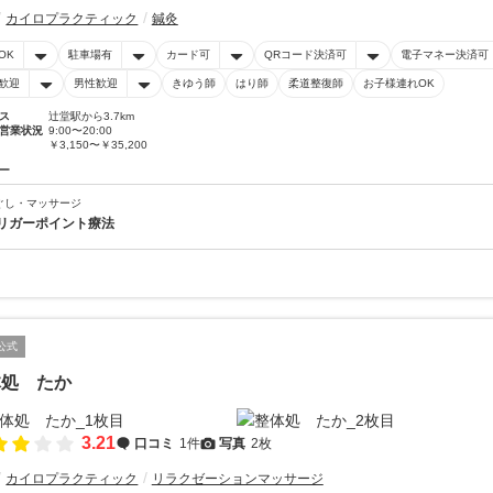
カイロプラクティック
鍼灸
OK
駐車場有
カード可
QRコード決済可
電子マネー決済可
歓迎
男性歓迎
きゆう師
はり師
柔道整復師
お子様連れOK
ス
辻堂駅から3.7km
営業状況
9:00〜20:00
￥3,150〜￥35,200
ー
ぐし・マッサージ
リガーポイント療法
公式
体処 たか
3.21
口コミ
1件
写真
2枚
カイロプラクティック
リラクゼーションマッサージ