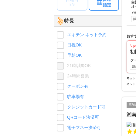
自
指定
8/9
オ
￥
6
特長
エキテン ネット予約
おす
日祝OK
P
初
早朝OK
ク
21時以降OK
新
24時間営業
ネット
ネット
クーポン有
駐車場有
店舗
クレジットカード可
湘
QRコード決済可
電子マネー決済可