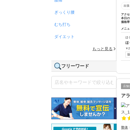
出張
ぎっくり腰
アクセ
本日の
価格帯
むち打ち
メニュ
ダイエット
ほ
ほ
もっと見る
￥
2
フリーワード
店舗
ア
整体