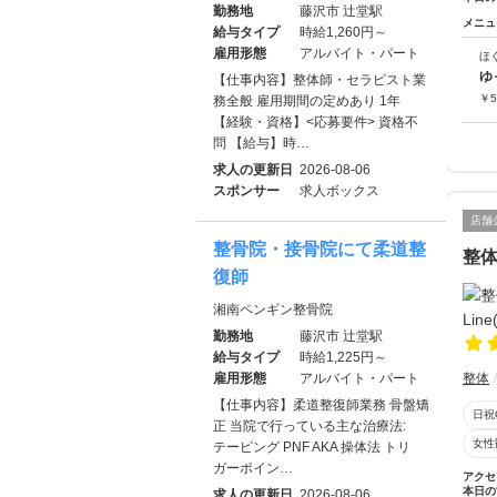
勤務地
藤沢市 辻堂駅
メニュ
給与タイプ
時給1,260円～
雇用形態
アルバイト・パート
ほ
ゆ
【仕事内容】整体師・セラピスト業
￥
5
務全般 雇用期間の定めあり 1年
【経験・資格】<応募要件> 資格不
問 【給与】時…
求人の更新日
2026-08-06
スポンサー
求人ボックス
店舗
整骨院・接骨院にて柔道整
整体
復師
湘南ペンギン整骨院
勤務地
藤沢市 辻堂駅
給与タイプ
時給1,225円～
雇用形態
アルバイト・パート
整体
【仕事内容】柔道整復師業務 骨盤矯
日祝
正 当院で行っている主な治療法:
女性
テーピング PNF AKA 操体法 トリ
ガーポイン…
アクセ
本日の
求人の更新日
2026-08-06