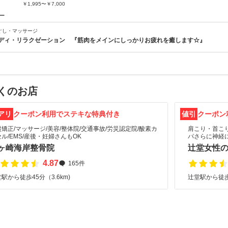
￥1,995〜￥7,000
ー
ぐし・マッサージ
ディ・リラクゼーション 『筋肉をメインにしっかりお疲れを癒します☆』
くのお店
アリ
クーポン利用でステキな特典付き
値引
クーポン
矯正/マッサージ/美容/整体院/交通事故/労災認定院/酸素カ
肩こり・首こ
ル/EMS/産後・妊婦さんもOK
パさらに神経
ヶ崎海岸整骨院
辻堂女性
4.87
165件
駅から徒歩45分（3.6km)
辻堂駅から徒歩