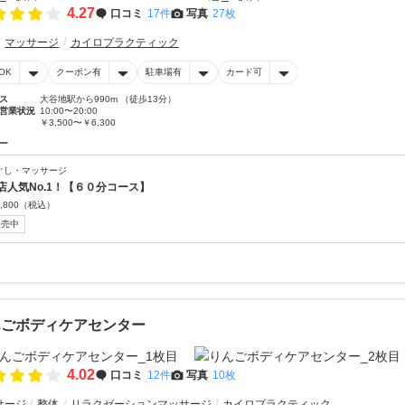
4.27
口コミ
17件
写真
27枚
マッサージ
カイロプラクティック
OK
クーポン有
駐車場有
カード可
ス
大谷地駅から990m （徒歩13分）
営業状況
10:00〜20:00
￥3,500〜￥6,300
ー
ぐし・マッサージ
店人気No.1！【６０分コース】
,800
（税込）
販売中
んごボディケアセンター
4.02
口コミ
12件
写真
10枚
サージ
整体
リラクゼーションマッサージ
カイロプラクティック