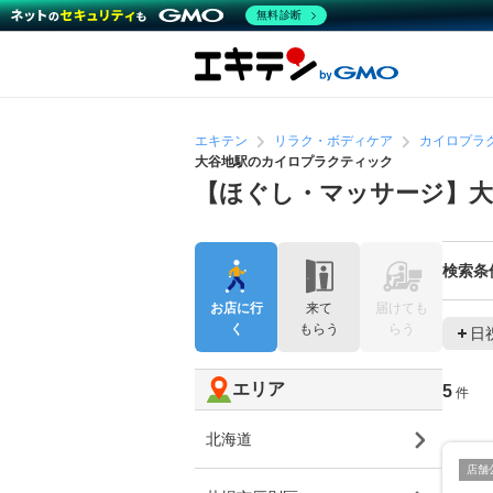
無料診断
エキテン
リラク・ボディケア
カイロプラ
大谷地駅のカイロプラクティック
【ほぐし・マッサージ】
検索条
お店に行
来て
届けても
く
もらう
らう
日
エリア
5
件
北海道
店舗