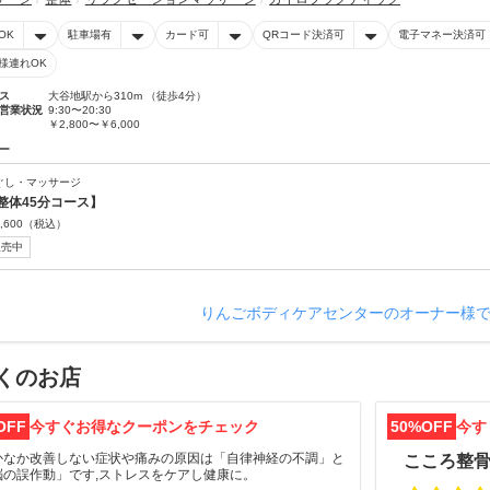
OK
駐車場有
カード可
QRコード決済可
電子マネー決済可
様連れOK
ス
大谷地駅から310m （徒歩4分）
営業状況
9:30〜20:30
￥2,800〜￥6,000
ー
ぐし・マッサージ
整体45分コース】
,600
（税込）
販売中
りんごボディケアセンターのオーナー様
くのお店
OFF
今すぐお得なクーポンをチェック
50%OFF
今す
かなか改善しない症状や痛みの原因は「自律神経の不調」と
こころ整
脳の誤作動」です,ストレスをケアし健康に。