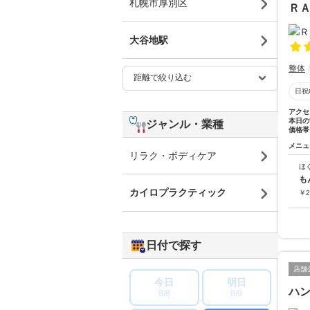
札幌市厚別区
Ｒ
大谷地駅
整体
日祝
アクセ
本日の
ジャンル・業種
価格帯
メニュ
リラク・ボディケア
ほ
も
カイロプラクティック
￥
2
日付で探す
店舗
今日
明日
ハン
8/8
8/9