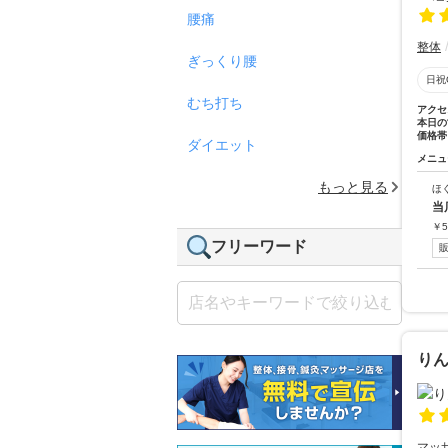
腰痛
整体
ぎっくり腰
日祝
むち打ち
アクセ
本日の
価格帯
ダイエット
メニュ
もっと見る
ほ
当
￥
5
フリーワード
り
マッ