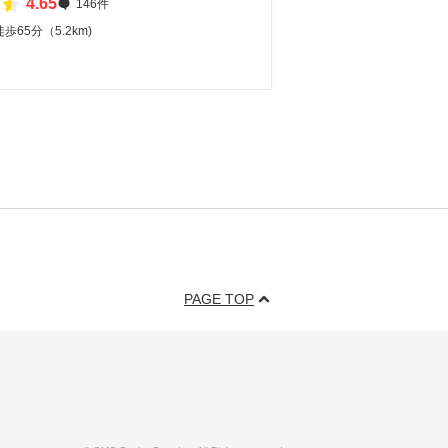
4.65
146件
65分（5.2km)
PAGE TOP