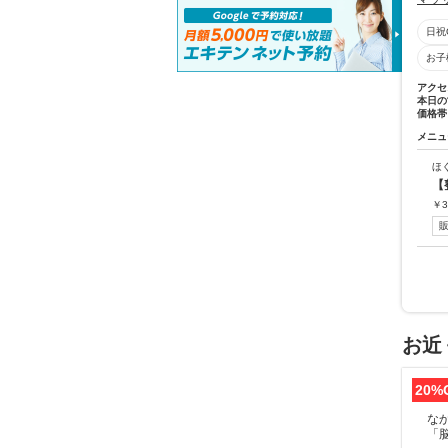
日祝
お子
アクセ
本日の
価格帯
メニュ
ほ
【
￥
3
お近
20%
な
「