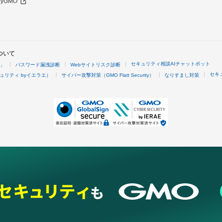
 byGMO
ついて
セキュリティ相談AIチャットボット
4」
パスワード漏洩診断
Webサイトリスク診断
セキ
ュリティ byイエラエ）
サイバー攻撃対策（GMO Flatt Security）
なりすまし対策