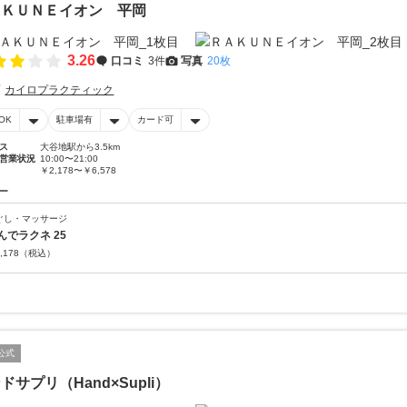
ＡＫＵＮＥイオン 平岡
3.26
口コミ
3件
写真
20枚
カイロプラクティック
OK
駐車場有
カード可
ス
大谷地駅から3.5km
営業状況
10:00〜21:00
￥2,178〜￥6,578
ー
ぐし・マッサージ
んでラクネ 25
,178
（税込）
公式
ドサプリ（Hand×Supli）