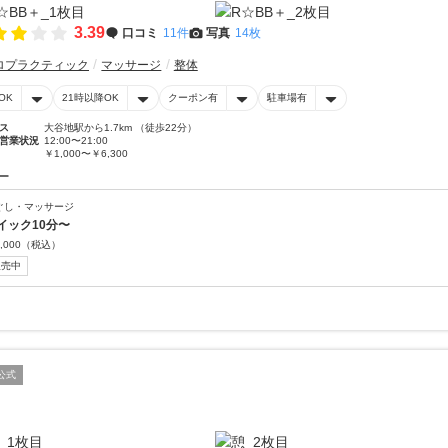
3.39
口コミ
11件
写真
14枚
ロプラクティック
マッサージ
整体
OK
21時以降OK
クーポン有
駐車場有
ス
大谷地駅から1.7km （徒歩22分）
営業状況
12:00〜21:00
￥1,000〜￥6,300
ー
ぐし・マッサージ
イック10分〜
,000
（税込）
販売中
公式