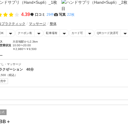
4.39
口コミ
29件
写真
22枚
ロプラクティック
マッサージ
整体
OK
クーポン有
駐車場有
カード可
QRコード決済可
ス
大谷地駅から2.3km
営業状況
10:00〜20:00
￥2,980〜￥9,500
ー
ぐし・マッサージ
ラクゼーション 40分
,500
（税込）
販売中
公式
BB＋