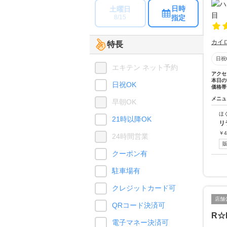
日時
土曜日
指定
8/15
カイ
特長
日祝
エキテン ネット予約
アクセ
本日の
日祝OK
価格帯
メニュ
早朝OK
ほ
21時以降OK
リ
￥
4
24時間営業
クーポン有
駐車場有
クレジットカード可
店舗
QRコード決済可
R☆
電子マネー決済可