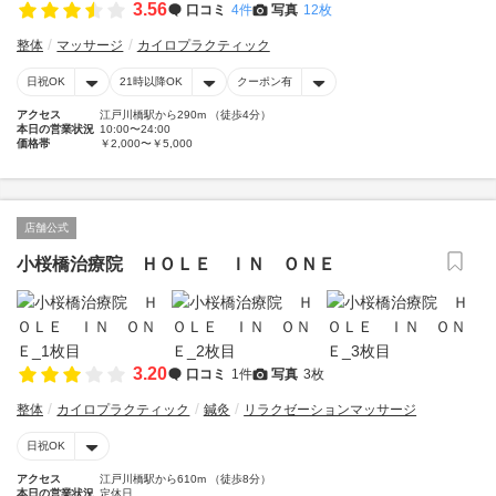
3.56
口コミ
4件
写真
12枚
整体
マッサージ
カイロプラクティック
日祝OK
21時以降OK
クーポン有
アクセス
江戸川橋駅から290m （徒歩4分）
本日の営業状況
10:00〜24:00
価格帯
￥2,000〜￥5,000
店舗公式
小桜橋治療院 ＨＯＬＥ ＩＮ ＯＮＥ
3.20
口コミ
1件
写真
3枚
整体
カイロプラクティック
鍼灸
リラクゼーションマッサージ
日祝OK
アクセス
江戸川橋駅から610m （徒歩8分）
本日の営業状況
定休日