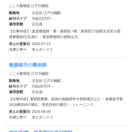
こころ整骨院 江戸川橋院
勤務地
文京区 江戸川橋駅
給与タイプ
月給23万円～
雇用形態
正社員
【仕事内容】\ 柔道整復師・整・接骨院 <整・接骨院で活躍!文京区の柔
道整復師(正社員)> ・柔道整復師の資格を活…
求人の更新日
2026-07-23
スポンサー
求人ボックス
無資格可の整体師
こころ整骨院 江戸川橋院
勤務地
文京区 江戸川橋駅
給与タイプ
月給26万円～
雇用形態
正社員
【仕事内容】整骨院業務、筋肉の弛緩操作や骨格矯正など ・各種徒手療
法(治療目的の矯正、美容目的の矯正) ・トレーニング…
求人の更新日
2026-08-06
スポンサー
求人ボックス