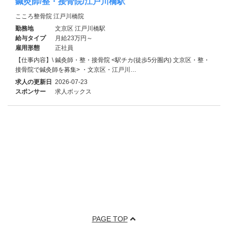
鍼灸師/整・接骨院/江戸川橋駅
こころ整骨院 江戸川橋院
勤務地
文京区 江戸川橋駅
給与タイプ
月給23万円～
雇用形態
正社員
【仕事内容】\ 鍼灸師・整・接骨院 <駅チカ(徒歩5分圏内) 文京区・整・
接骨院で鍼灸師を募集> ・文京区・江戸川…
求人の更新日
2026-07-23
スポンサー
求人ボックス
PAGE TOP