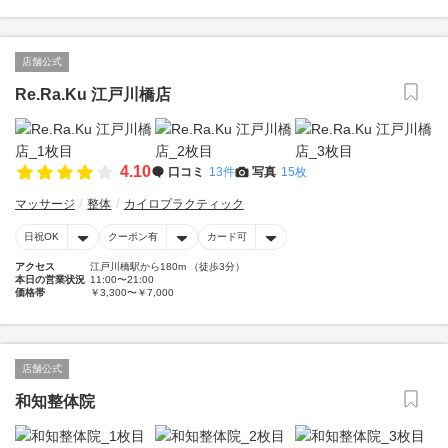
店舗公式
Re.Ra.Ku 江戸川橋店
4.10
口コミ
13件
写真
15枚
マッサージ
整体
カイロプラクティック
日祝OK
クーポン有
カード可
アクセス
江戸川橋駅から180m （徒歩3分）
本日の営業状況
11:00〜21:00
価格帯
￥3,300〜￥7,000
店舗公式
和知整体院