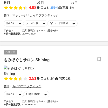
4.98
口コミ
253件
写真
3枚
整体
マッサージ
カイロプラクティック
日祝OK
クーポン有
QRコード決済可
アクセス
江戸川橋駅から220m （徒歩3分）
本日の営業状況
9:00〜18:00
店舗公式
もみほぐしサロン Shining
3.51
口コミ
2件
写真
1枚
整体
カイロプラクティック
日祝OK
21時以降OK
アクセス
江戸川橋駅から540m （徒歩7分）
本日の営業状況
12:00〜23:00