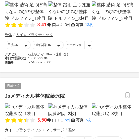
3.41
口コミ
3件
写真
13枚
整体
カイロプラクティック
日祝OK
21時以降OK
クーポン有
アクセス
石上駅から570m （徒歩8分）
本日の営業状況
10:00〜22:00
価格帯
￥500〜￥5,000
店舗公式
Jsメディカル整体院藤沢院
3.50
口コミ
5件
写真
7枚
カイロプラクティック
マッサージ
整体