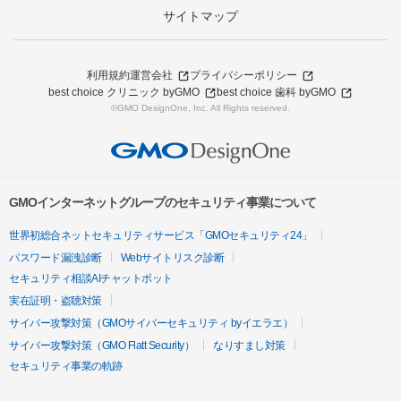
サイトマップ
利用規約
運営会社
プライバシーポリシー
best choice クリニック byGMO
best choice 歯科 byGMO
©GMO DesignOne, Inc. All Rights reserved.
GMOインターネットグループのセキュリティ事業について
世界初総合ネットセキュリティサービス「GMOセキュリティ24」
パスワード漏洩診断
Webサイトリスク診断
セキュリティ相談AIチャットボット
実在証明・盗聴対策
サイバー攻撃対策（GMOサイバーセキュリティ byイエラエ）
サイバー攻撃対策（GMO Flatt Security）
なりすまし対策
セキュリティ事業の軌跡