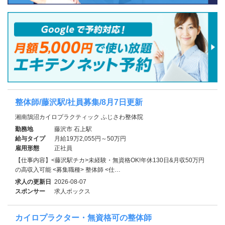
整体師/藤沢駅/社員募集/8月7日更新
湘南鵠沼カイロプラクティック ふじさわ整体院
勤務地
藤沢市 石上駅
給与タイプ
月給19万2,055円～50万円
雇用形態
正社員
【仕事内容】<藤沢駅チカ>未経験・無資格OK!年休130日&月収50万円
の高収入可能 <募集職種> 整体師 <仕…
求人の更新日
2026-08-07
スポンサー
求人ボックス
カイロプラクター・無資格可の整体師