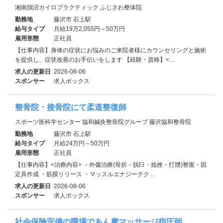
湘南鵠沼カイロプラクティック ふじさわ整体院
勤務地
藤沢市 石上駅
給与タイプ
月給19万2,055円～50万円
雇用形態
正社員
【仕事内容】身体の症状にお悩みのご来院者様にカウンセリングと施術
を提供し、症状改善のお手伝いをします 【経験・資格】<…
求人の更新日
2026-08-06
スポンサー
求人ボックス
整骨院・接骨院にて柔道整復師
スポーツ医科学センター 協和鍼灸整骨院グループ 藤沢協和整骨院
勤務地
藤沢市 石上駅
給与タイプ
月給24万円～50万円
雇用形態
正社員
【仕事内容】<治療内容> ・外傷治療(骨折・脱臼・捻挫・打撲)整復・固
定具作成 ・筋膜リリース ・マッスルエナジーテク…
求人の更新日
2026-08-06
スポンサー
求人ボックス
社会保険完備の職場であん摩マッサージ指圧師