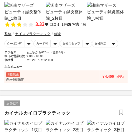
3.33
口コミ
1件
写真
4枚
整体
カイロプラクティック
鍼灸
クーポン有
カード可
女性スタッフ
女性限定
アクセス
石上駅から620m （徒歩8分）
本日の営業状況
9:00〜18:00
価格帯
￥2,200〜￥12,100
主なメニュー
骨盤矯正
4,400
￥
（税込）
産後骨盤矯正
店舗公式
カイナルカイロプラクティック