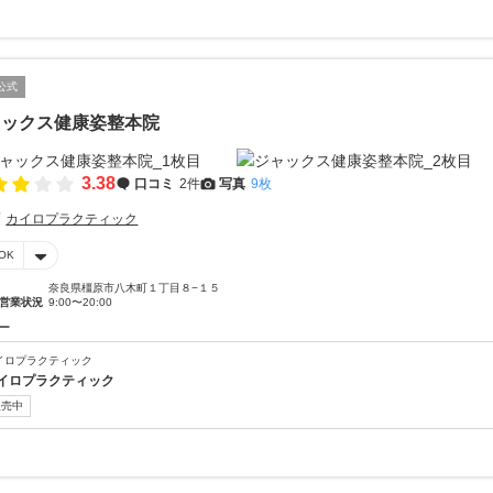
公式
ャックス健康姿整本院
3.38
口コミ
2件
写真
9枚
カイロプラクティック
OK
奈良県橿原市八木町１丁目８−１５
営業状況
9:00〜20:00
ー
イロプラクティック
イロプラクティック
販売中