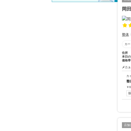
岡
整体
カー
住所
本日の
価格帯
メニュ
カ
整
￥
6
店舗