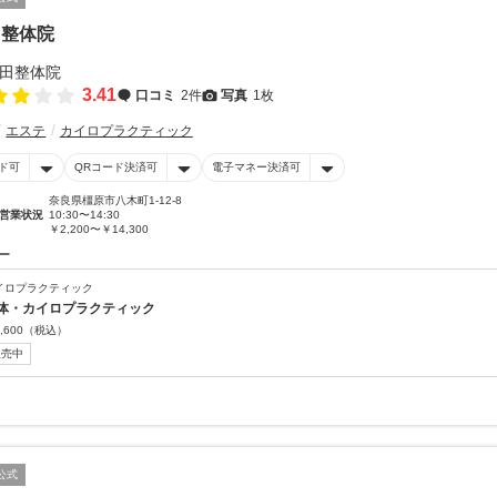
田整体院
3.41
口コミ
2件
写真
1枚
エステ
カイロプラクティック
ド可
QRコード決済可
電子マネー決済可
奈良県橿原市八木町1-12-8
営業状況
10:30〜14:30
￥2,200〜￥14,300
ー
イロプラクティック
体・カイロプラクティック
,600
（税込）
販売中
公式