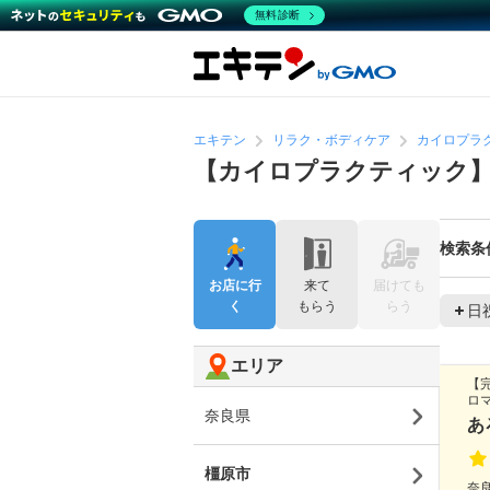
無料診断
エキテン
リラク・ボディケア
カイロプラ
【カイロプラクティック
検索条
お店に行
来て
届けても
く
もらう
らう
日
エリア
【
ロ
奈良県
あ
橿原市
奈良