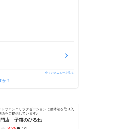
全てのメニューを見る
すか？
ートサロン＊リラクゼーションに整体法を取り入
施術をご提供しています♪
専門店 子猫のひるね
3.25
1件