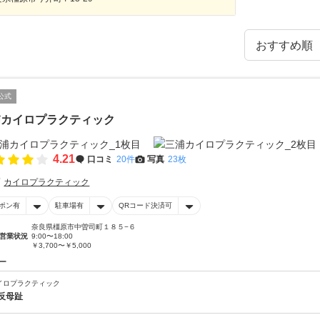
公式
浦カイロプラクティック
4.21
口コミ
20件
写真
23枚
カイロプラクティック
ポン有
駐車場有
QRコード決済可
奈良県橿原市中曽司町１８５−６
営業状況
9:00〜18:00
￥3,700〜￥5,000
ー
イロプラクティック
反母趾