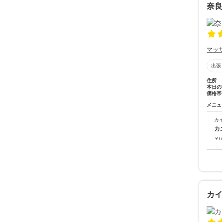
奈良
マッ
出張
住所
本日の
価格帯
メニュ
カ
カ
￥
6
カ