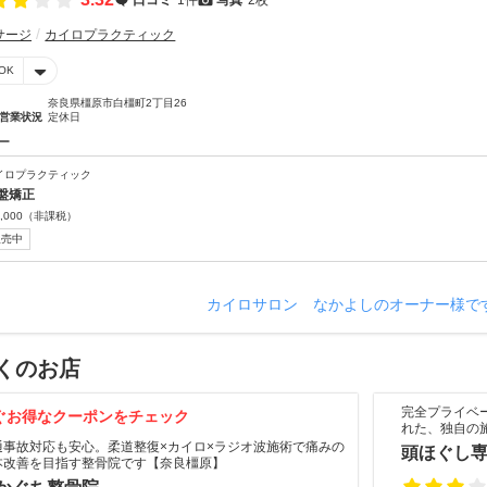
サージ
カイロプラクティック
OK
奈良県橿原市白橿町2丁目26
営業状況
定休日
ー
イロプラクティック
盤矯正
,000
（非課税）
販売中
カイロサロン なかよしのオーナー様で
くのお店
完全プライベ
ぐお得なクーポンをチェック
れた、独自の
通事故対応も安心。柔道整復×カイロ×ラジオ波施術で痛みの
頭ほぐし
本改善を目指す整骨院です【奈良橿原】