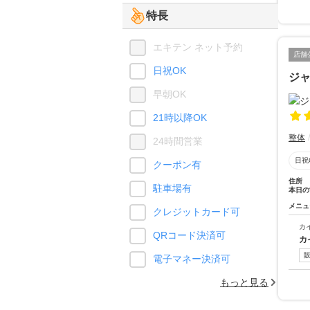
特長
エキテン ネット予約
店舗
日祝OK
ジ
早朝OK
21時以降OK
整体
24時間営業
日祝
クーポン有
住所
駐車場有
本日の
メニュ
クレジットカード可
カ
QRコード決済可
カ
電子マネー決済可
もっと見る