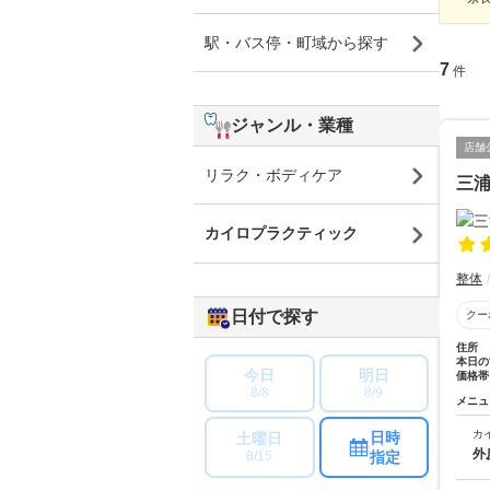
駅・バス停・町域から探す
7
件
ジャンル・業種
店舗
リラク・ボディケア
三
カイロプラクティック
整体
日付で探す
クー
住所
本日の
今日
明日
価格帯
8/8
8/9
メニュ
カ
日時
土曜日
外
指定
8/15