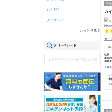
店舗
むち打ち
カイ
ダイエット
もっと見る
カイ
フリーワード
日祝
住所
本日の
価格帯
メニュ
カ
身
￥
5
店舗