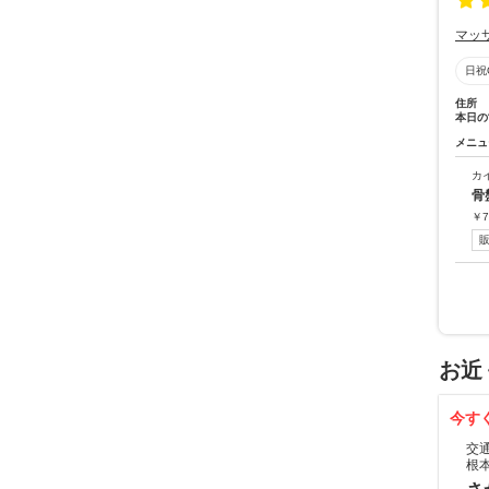
マッ
日祝
住所
本日の
メニュ
カ
骨
￥
7
お近
今す
交
根