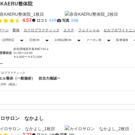
KAERU整体院
4.57
口コミ
64件
写真
30枚
サージ
整体
カイロプラクティック
エステ
フェイシャル
セルフホワイトニ
・訪問対応
日祝OK
21時以降OK
クーポン有
駐車場有
奈良県橿原市葛本町734-2
営業状況
11:00〜23:00
￥3,000〜￥472,006
ー
イロプラクティック
エル整体（一般施術） 担当大橋誠一
,000
（税込）
イロサロン なかよし
3.32
口コミ
1件
写真
2枚