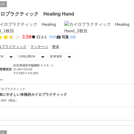
公式
ロプラクティック Healing Hand
3.59
口コミ
30件
写真
8枚
ロプラクティック
マッサージ
整体
OK
21時以降OK
駐車場有
奈良県橿原市醍醐町４３６−１
営業状況
11:00〜23:00
￥3,500〜￥6,000
ー
イロプラクティック
体にやさしい本格的カイロプラクティック
,000
（税込）
公式