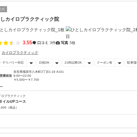
公式
としカイロプラクティック院
3.55
口コミ
3件
写真
5枚
カイロプラクティック
・デリバリー対応
日祝OK
21時以降OK
クーポン有
駐車場
奈良県橿原市八木町3丁目1-18 A101
営業状況
9:00〜22:00
￥5,000〜￥7,700
ー
イロプラクティック
タイルUPコース
,600
（税込）