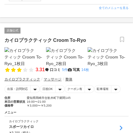
全てのメニューを見る
店舗公式
カイロプラクティック Croom To-Ryo
3.31
口コミ
5件
写真
14枚
カイロプラクティック
マッサージ
整体
出張・訪問対応
日祝OK
クーポン有
駐車場有
住所
愛知県岡崎市合歓木町下郷間145
本日の営業状況
16:00〜21:00
価格帯
￥3,000〜￥5,200
メニュー
カイロプラクティック
スポーツカイロ
￥
5,200
（税込）