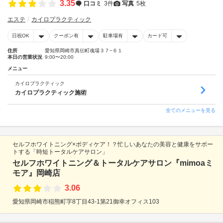
3.35
口コミ
3件
写真
5枚
エステ
カイロプラクティック
日祝OK
クーポン有
駐車場有
カード可
住所
愛知県岡崎市真伝町魂場３７−６１
本日の営業状況
9:00〜20:00
メニュー
カイロプラクティック
カイロプラクティック施術
全てのメニューを見る
セルフホワイトニング×ボディケア！？忙しいあなたの美容と健康をサポー
トする「時短トータルケアサロン」
セルフホワイトニング＆トータルケアサロン『mimoaミ
モア』岡崎店
3.06
愛知県岡崎市稲熊町字8丁目43-1第21御幸オフィス103