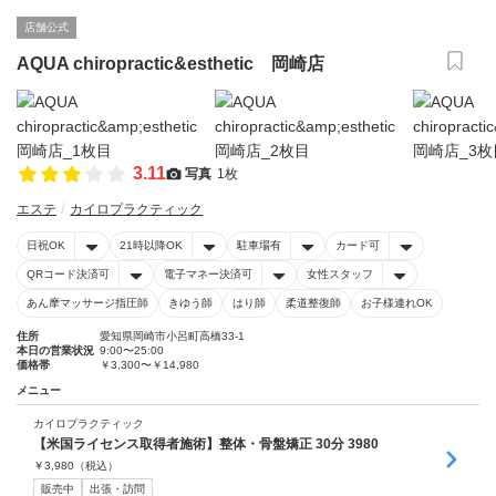
店舗公式
AQUA chiropractic&esthetic 岡崎店
3.11
写真
1枚
エステ
カイロプラクティック
日祝OK
21時以降OK
駐車場有
カード可
QRコード決済可
電子マネー決済可
女性スタッフ
あん摩マッサージ指圧師
きゆう師
はり師
柔道整復師
お子様連れOK
住所
愛知県岡崎市小呂町高橋33-1
本日の営業状況
9:00〜25:00
価格帯
￥3,300〜￥14,980
メニュー
カイロプラクティック
【米国ライセンス取得者施術】整体・骨盤矯正 30分 3980
￥
3,980
（税込）
販売中
出張・訪問