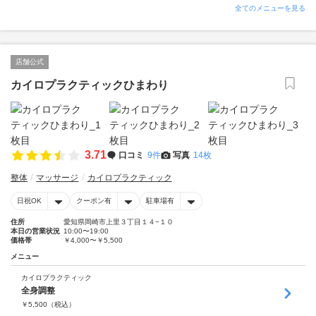
全てのメニューを見る
店舗公式
カイロプラクティックひまわり
3.71
口コミ
9件
写真
14枚
整体
マッサージ
カイロプラクティック
日祝OK
クーポン有
駐車場有
住所
愛知県岡崎市上里３丁目１４−１０
本日の営業状況
10:00〜19:00
価格帯
￥4,000〜￥5,500
メニュー
カイロプラクティック
全身調整
￥
5,500
（税込）