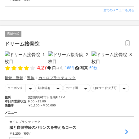
全てのメニューを見る
店舗公式
ドリーム接骨院
4.27
口コミ
168件
写真
59枚
接骨・整骨
整体
カイロプラクティック
クーポン有
駐車場有
カード可
QRコード決済可
住所
愛知県岡崎市日名南町17-4
本日の営業状況
9:00〜13:00
価格帯
￥1,100〜￥50,000
メニュー
カイロプラクティック
脳と自律神経のバランスを整えるコース
￥
8,250
（税込）