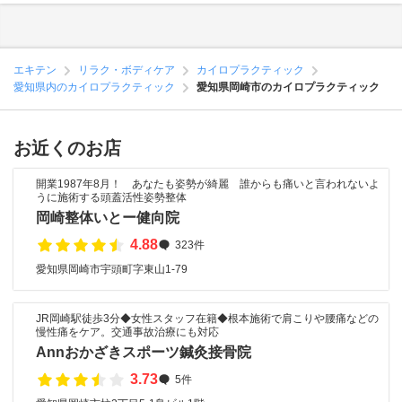
エキテン
リラク・ボディケア
カイロプラクティック
愛知県内のカイロプラクティック
愛知県岡崎市のカイロプラクティック
お近くのお店
開業1987年8月！ あなたも姿勢が綺麗 誰からも痛いと言われないよ
うに施術する頭蓋活性姿勢整体
岡崎整体いとー健向院
4.88
323件
愛知県岡崎市宇頭町字東山1-79
JR岡崎駅徒歩3分◆女性スタッフ在籍◆根本施術で肩こりや腰痛などの
慢性痛をケア。交通事故治療にも対応
Annおかざきスポーツ鍼灸接骨院
3.73
5件