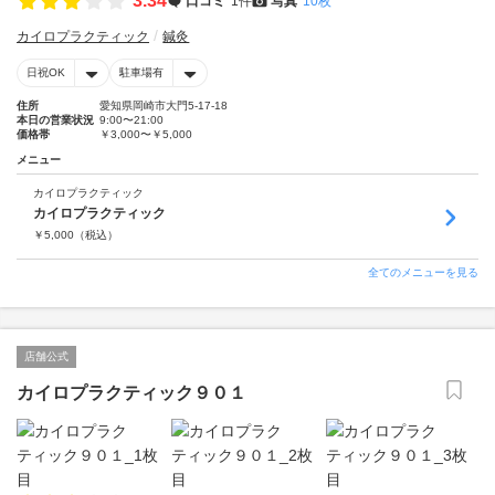
3.34
口コミ
1件
写真
10枚
カイロプラクティック
鍼灸
日祝OK
駐車場有
住所
愛知県岡崎市大門5-17-18
本日の営業状況
9:00〜21:00
価格帯
￥3,000〜￥5,000
メニュー
カイロプラクティック
カイロプラクティック
￥
5,000
（税込）
全てのメニューを見る
店舗公式
カイロプラクティック９０１