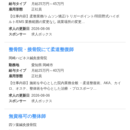
給与タイプ
月給25万円～45万円
雇用形態
正社員
【仕事内容】柔整業務/トムソン矯正/トリガーポイント/羽田野式ハイボ
ルト/EМS 業務範囲の変更なし 就業場所の変更…
求人の更新日
2026-08-06
スポンサー
求人ボックス
整骨院・接骨院にて柔道整復師
岡崎ハピネス鍼灸接骨院
勤務地
愛知県 岡崎市
給与タイプ
月給25万円～40万円
雇用形態
正社員
【仕事内容】施術を中心とした院内業務全般 ・柔道整復術、AKA、カイ
ロ、オステ、整体術を中心とした治療 ・プロスポーツ…
求人の更新日
2026-08-06
スポンサー
求人ボックス
無資格可の整体師
四ツ葉鍼灸接骨院