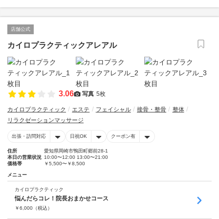
店舗公式
カイロプラクティックアレアル
3.06
写真
5枚
カイロプラクティック
エステ
フェイシャル
接骨・整骨
整体
リラクゼーションマッサージ
出張・訪問対応
日祝OK
クーポン有
住所
愛知県岡崎市鴨田町郷前28-1
本日の営業状況
10:00〜12:00 13:00〜21:00
価格帯
￥5,500〜￥8,500
メニュー
カイロプラクティック
悩んだらコレ！院長おまかせコース
￥
6,000
（税込）