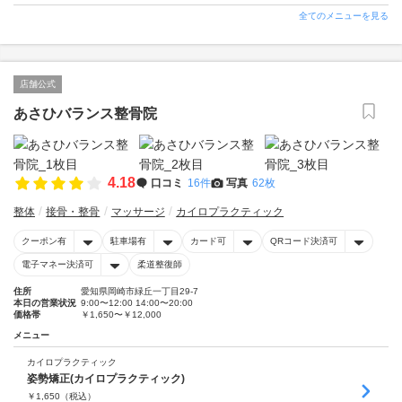
全てのメニューを見る
店舗公式
あさひバランス整骨院
4.18
口コミ
16件
写真
62枚
整体
接骨・整骨
マッサージ
カイロプラクティック
クーポン有
駐車場有
カード可
QRコード決済可
電子マネー決済可
柔道整復師
住所
愛知県岡崎市緑丘一丁目29-7
本日の営業状況
9:00〜12:00 14:00〜20:00
価格帯
￥1,650〜￥12,000
メニュー
カイロプラクティック
姿勢矯正(カイロプラクティック)
￥
1,650
（税込）