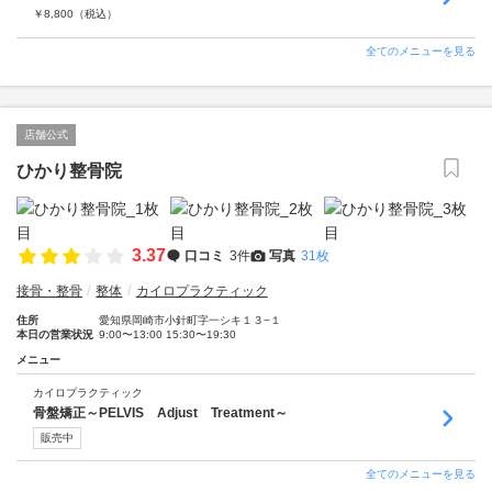
￥
8,800
（税込）
全てのメニューを見る
店舗公式
ひかり整骨院
3.37
口コミ
3件
写真
31枚
接骨・整骨
整体
カイロプラクティック
住所
愛知県岡崎市小針町字一シキ１３−１
本日の営業状況
9:00〜13:00 15:30〜19:30
メニュー
カイロプラクティック
骨盤矯正～PELVIS Adjust Treatment～
販売中
全てのメニューを見る