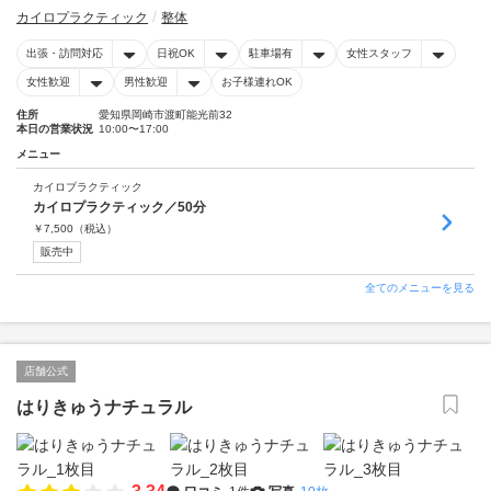
カイロプラクティック
整体
出張・訪問対応
日祝OK
駐車場有
女性スタッフ
女性歓迎
男性歓迎
お子様連れOK
住所
愛知県岡崎市渡町能光前32
本日の営業状況
10:00〜17:00
メニュー
カイロプラクティック
カイロプラクティック／50分
￥
7,500
（税込）
販売中
全てのメニューを見る
店舗公式
はりきゅうナチュラル