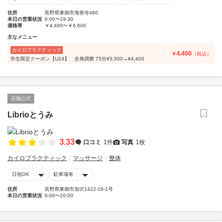
住所
長野県東御市海善寺480
本日の営業状況
9:00〜19:30
価格帯
￥4,400〜￥6,600
主なメニュー
カイロプラクティック
4,400
￥
（税込）
学生限定クーポン【U24】 全身調整 75分¥5,500→¥4,400
店舗公式
Librioとうみ
3.33
口コミ
1件
写真
1枚
カイロプラクティック
マッサージ
整体
日祝OK
駐車場有
住所
長野県東御市加沢1422-16-1号
本日の営業状況
9:00〜20:00