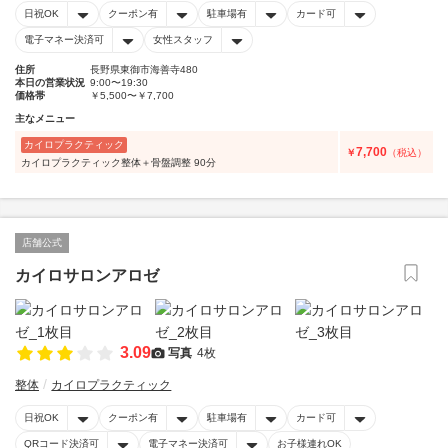
日祝OK
クーポン有
駐車場有
カード可
電子マネー決済可
女性スタッフ
住所
長野県東御市海善寺480
本日の営業状況
9:00〜19:30
価格帯
￥5,500〜￥7,700
主なメニュー
カイロプラクティック
7,700
￥
（税込）
カイロプラクティック整体＋骨盤調整 90分
店舗公式
カイロサロンアロゼ
3.09
写真
4枚
整体
カイロプラクティック
日祝OK
クーポン有
駐車場有
カード可
QRコード決済可
電子マネー決済可
お子様連れOK