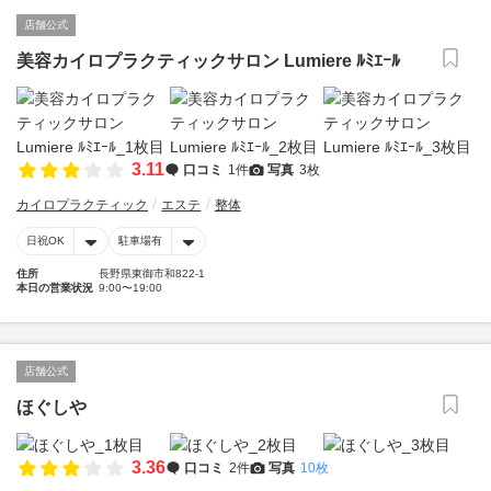
店舗公式
美容カイロプラクティックサロン Lumiere ﾙﾐｴｰﾙ
3.11
口コミ
1件
写真
3枚
カイロプラクティック
エステ
整体
日祝OK
駐車場有
住所
長野県東御市和822-1
本日の営業状況
9:00〜19:00
店舗公式
ほぐしや
3.36
口コミ
2件
写真
10枚