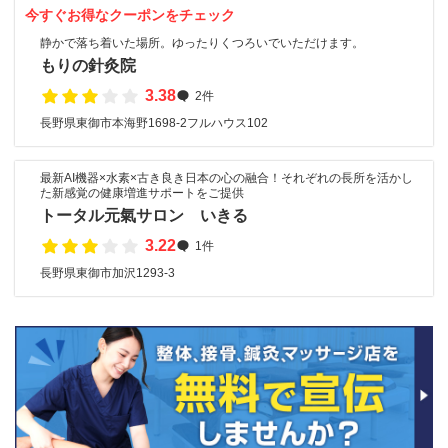
今すぐお得なクーポンをチェック
静かで落ち着いた場所。ゆったりくつろいでいただけます。
もりの針灸院
3.38
2件
長野県東御市本海野1698-2フルハウス102
最新AI機器×水素×古き良き日本の心の融合！それぞれの長所を活かし
た新感覚の健康増進サポートをご提供
トータル元氣サロン いきる
3.22
1件
長野県東御市加沢1293-3