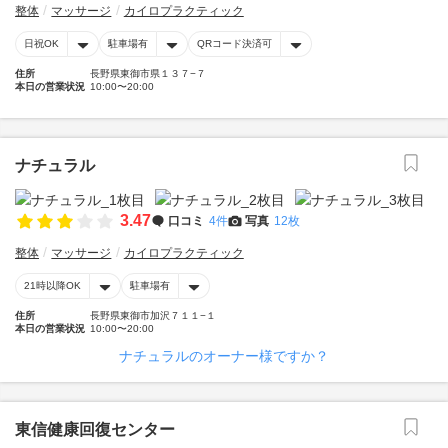
整体
マッサージ
カイロプラクティック
日祝OK
駐車場有
QRコード決済可
住所
長野県東御市県１３７−７
本日の営業状況
10:00〜20:00
ナチュラル
3.47
口コミ
4件
写真
12枚
整体
マッサージ
カイロプラクティック
21時以降OK
駐車場有
住所
長野県東御市加沢７１１−１
本日の営業状況
10:00〜20:00
ナチュラルのオーナー様ですか？
東信健康回復センター