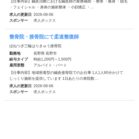
【仕事内容】鍼灸治療における鍼灸師の業務補助 ・整体 ・痩身 ・脱毛
・フェイシャル ・身体の施術整体 ・小顔矯正 ・…
求人の更新日
2026-08-06
スポンサー
求人ボックス
整骨院・接骨院にて柔道整復師
ほねつぎ三輪はりきゅう接骨院
勤務地
長野県 長野市
給与タイプ
時給1,200円～1,500円
雇用形態
アルバイト・パート
【仕事内容】地域密着型の鍼灸接骨院でのお仕事 1人1人60分かけて
じっくり施術を提供しています 1日あたりの来院数:…
求人の更新日
2026-08-06
スポンサー
求人ボックス