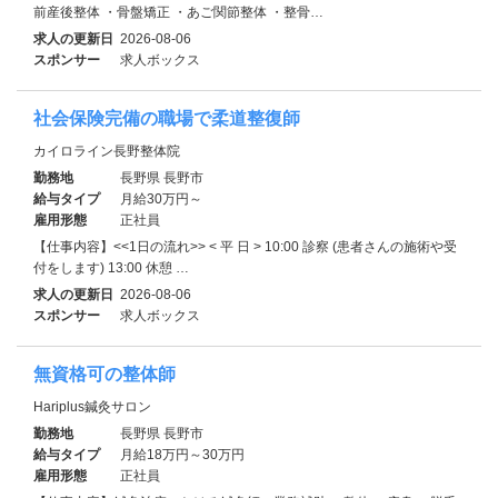
前産後整体 ・骨盤矯正 ・あご関節整体 ・整骨…
求人の更新日
2026-08-06
スポンサー
求人ボックス
社会保険完備の職場で柔道整復師
カイロライン長野整体院
勤務地
長野県 長野市
給与タイプ
月給30万円～
雇用形態
正社員
【仕事内容】<<1日の流れ>> < 平 日 > 10:00 診察 (患者さんの施術や受
付をします) 13:00 休憩 …
求人の更新日
2026-08-06
スポンサー
求人ボックス
無資格可の整体師
Hariplus鍼灸サロン
勤務地
長野県 長野市
給与タイプ
月給18万円～30万円
雇用形態
正社員