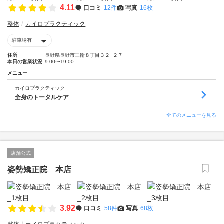
4.11
口コミ
12件
写真
16枚
整体
カイロプラクティック
駐車場有
住所
長野県長野市三輪８丁目３２−２７
本日の営業状況
9:00〜19:00
メニュー
カイロプラクティック
全身のトータルケア
全てのメニューを見る
店舗公式
姿勢矯正院 本店
3.92
口コミ
58件
写真
68枚