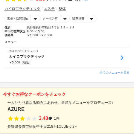
カイロプラクティック
エステ
整体
出張・訪問対応
クーポン有
駐車場有
住所
長野県長野市稲田３丁目３２－１８
本日の営業状況
9:00〜15:00
価格帯
￥1,000〜￥7,500
メニュー
カイロプラクティック
カイロプラクティック
￥
5,000
（税込）
全てのメニューを見る
今すぐお得なクーポンをチェック
一人ひとり異なる悩みにあわせ、最適なメニューをプロデュース♪
AZURE
3.40
1件
長野県長野市稲葉中千田2187-1CLUB-J 2F