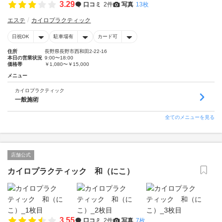
3.29
口コミ
2件
写真
13枚
エステ
カイロプラクティック
日祝OK
駐車場有
カード可
住所
長野県長野市西和田2-22-16
本日の営業状況
9:00〜18:00
価格帯
￥1,080〜￥15,000
メニュー
カイロプラクティック
一般施術
全てのメニューを見る
店舗公式
カイロプラクティック 和（にこ）
3.55
口コミ
2件
写真
7枚