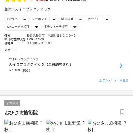
整体
カイロプラクティック
日祝OK
クーポン有
駐車場有
カード可
QRコード決済可
電子マネー決済可
住所
長野県長野市川中島町御厨３３０−２
本日の営業状況
9:00〜20:00
価格帯
￥1,100〜￥5,500
メニュー
カイロプラクティック
カイロプラクティック（全身調整含む）
￥
4,400
（税込）
全てのメニューを見る
店舗公式
おひさま施術院