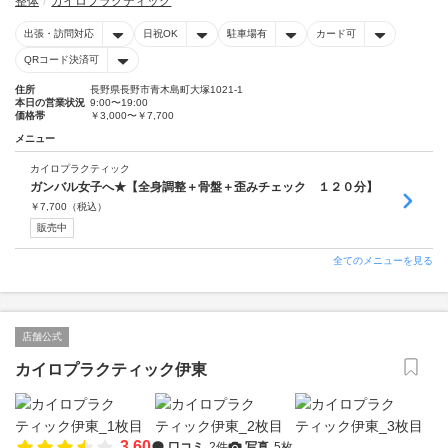
整体
カイロプラクティック
出張・訪問対応
日祝OK
駐車場有
カード可
QRコード決済可
住所
長野県長野市青木島町大塚1021-1
本日の営業状況
9:00〜19:00
価格帯
￥3,000〜￥7,700
メニュー
カイロプラクティック
ガンバル女子へ★【全身調整＋骨盤＋歪みチェック １２０分】
￥
7,700
（税込）
販売中
全てのメニューを見る
店舗公式
カイロプラクティック伊東
3.60
口コミ
2件
写真
5枚