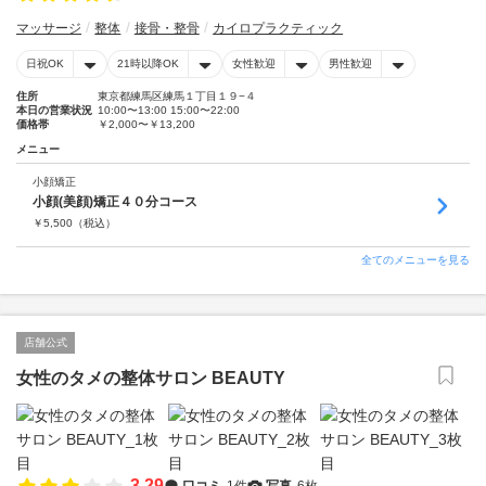
マッサージ
整体
接骨・整骨
カイロプラクティック
日祝OK
21時以降OK
女性歓迎
男性歓迎
住所
東京都練馬区練馬１丁目１９−４
本日の営業状況
10:00〜13:00 15:00〜22:00
価格帯
￥2,000〜￥13,200
メニュー
小顔矯正
小顔(美顔)矯正４０分コース
￥
5,500
（税込）
全てのメニューを見る
店舗公式
女性のタメの整体サロン BEAUTY
3.29
口コミ
1件
写真
6枚