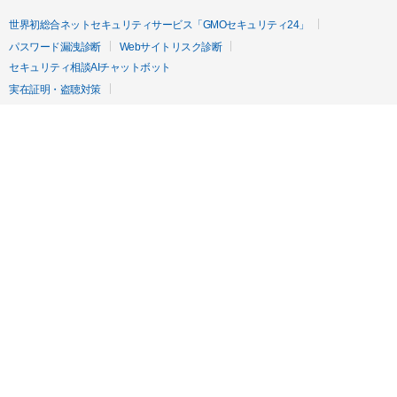
世界初総合ネットセキュリティサービス「GMOセキュリティ24」
パスワード漏洩診断
Webサイトリスク診断
セキュリティ相談AIチャットボット
実在証明・盗聴対策
サイバー攻撃対策（GMOサイバーセキュリティ byイエラエ）
サイバー攻撃対策（GMO Flatt Security）
なりすまし対策
セキュリティ事業の軌跡
無料診断