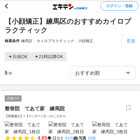
ログイン・登録
【小顔矯正】練馬区のおすすめカイロプ
ラクティック
変更
検索条件
練馬区
カイロプラクティック
小顔矯正
日祝OK
21時以降OK
5
件
店舗公式
整骨院 てあて家 練馬院
【骨盤矯正】×【マッサージ】へのこだわり
4.65
口コミ
81件
写真
16枚