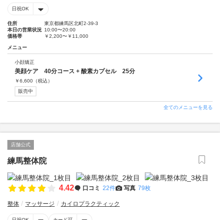
日祝OK
住所
東京都練馬区北町2-39-3
本日の営業状況
10:00〜20:00
価格帯
￥2,200〜￥11,000
メニュー
小顔矯正
美顔ケア 40分コース + 酸素カプセル 25分
￥
6,600
（税込）
販売中
全てのメニューを見る
店舗公式
練馬整体院
4.42
口コミ
22件
写真
79枚
整体
マッサージ
カイロプラクティック
日祝OK
カード可