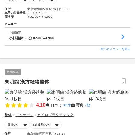
住所
東京都練馬区豊玉北5丁目19-9
本日の営業状況
11:00〜21:00
価格帯
￥3,000〜￥8,000
メニュー
小顔矯正
小顔整体 30分 \6500～\7000
全てのメニューを見る
店舗公式
東明館 漢方経絡整体
4.10
口コミ
33件
写真
7枚
整体
マッサージ
カイロプラクティック
日祝OK
21時以降OK
住所
東京都練馬区豊玉北5-18-13