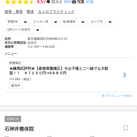
4.57
口コミ
98件
写真
42枚
接骨・整骨
整体
カイロプラクティック
早朝OK
クーポン有
駐車場有
カード可
QRコード決済可
住所
東京都練馬区石神井町4-3-15
本日の営業状況
定休日
価格帯
￥2,700〜￥80,000
メニュー
骨盤矯正
★練馬区評判★【産後骨盤矯正】※お子様とご一緒でも大歓
迎！！ ￥７１５０円⇒4９８０円
￥
4,980
（税込）
販売中
全てのメニューを見る
店舗公式
石神井整体院