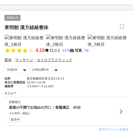
店舗公式
東明館 漢方経絡整体
4.10
口コミ
33件
写真
7枚
整体
マッサージ
カイロプラクティック
日祝OK
21時以降OK
住所
東京都練馬区豊玉北5-18-13
本日の営業状況
10:00〜22:00
価格帯
￥3,900〜￥12,000
メニュー
骨盤矯正
産後の不調でお悩みの方に！骨盤矯正 45分
￥
4,800
（税込）
販売中
全てのメニューを見る