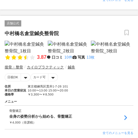
店舗公式
中村橋名倉堂鍼灸整骨院
3.87
口コミ
10件
写真
13枚
接骨・整骨
カイロプラクティック
鍼灸
日祝OK
カード可
住所
東京都練馬区貫井1-7-26 101
本日の営業状況
10:00〜13:00 15:00〜20:00
価格帯
￥3,300〜￥8,500
メニュー
骨盤矯正
全身の姿勢分析から始める、骨盤矯正
￥
4,000
（非課税）
全てのメニューを見る