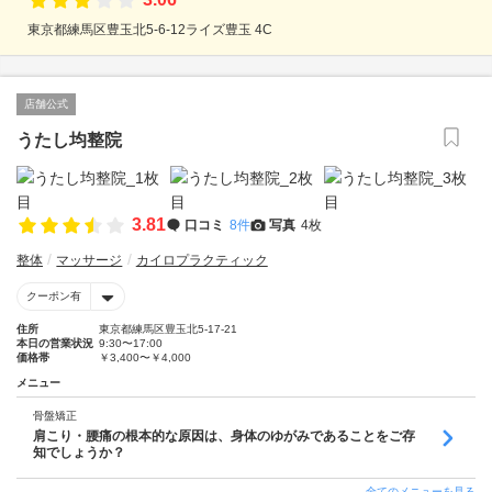
東京都練馬区豊玉北5-6-12ライズ豊玉 4C
店舗公式
うたし均整院
3.81
口コミ
8件
写真
4枚
整体
マッサージ
カイロプラクティック
クーポン有
住所
東京都練馬区豊玉北5-17-21
本日の営業状況
9:30〜17:00
価格帯
￥3,400〜￥4,000
メニュー
骨盤矯正
肩こり・腰痛の根本的な原因は、身体のゆがみであることをご存
知でしょうか？
全てのメニューを見る