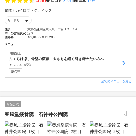
4.56
口コミ
392件
写真
12枚
整体
カイロプラクティック
カード可
住所
東京都練馬区東大泉１丁目２７−２４
本日の営業状況
定休日
価格帯
￥2,980〜￥13,200
メニュー
骨盤矯正
ふくらはぎ、骨盤の横幅、太ももを細く引き締めたい方へ
￥
13,200
（税込）
販売中
全てのメニューを見る
店舗公式
春風堂接骨院 石神井公園院