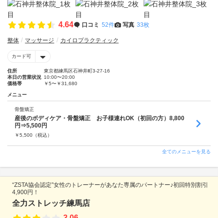
4.64
口コミ
52件
写真
33枚
整体
マッサージ
カイロプラクティック
カード可
住所
東京都練馬区石神井町3-27-16
本日の営業状況
10:00〜20:00
価格帯
￥5〜￥31,680
メニュー
骨盤矯正
産後のボディケア・骨盤矯正 お子様連れOK（初回の方）8,800
円⇒5,500円
￥
5,500
（税込）
全てのメニューを見る
“ZSTA協会認定”女性のトレーナーがあなた専属のパートナー♪初回特別割引
4,900円！
全力ストレッチ練馬店
3.06