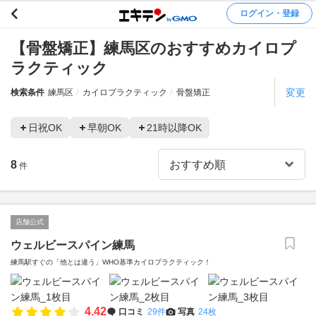
ログイン・登録
【骨盤矯正】練馬区のおすすめカイロプ
ラクティック
変更
検索条件
練馬区
カイロプラクティック
骨盤矯正
日祝OK
早朝OK
21時以降OK
8
件
店舗公式
ウェルビースパイン練馬
練馬駅すぐの「他とは違う」WHO基準カイロプラクティック！
4.42
口コミ
29件
写真
24枚