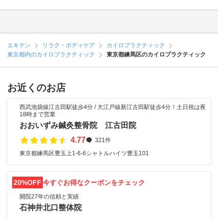
エキテン
リラク・ボディケア
カイロプラクティック
東京都内のカイロプラクティック
東京都練馬区のカイロプラクティック
お近くのお店
西武池袋線江古田駅徒歩4分 / 大江戸線新江古田駅徒歩4分！土日祝は夜
18時まで営業
おおいずみ鍼灸整骨院 江古田院
4.77
321件
東京都練馬区豊玉上1-6-6シャトルハイツ豊玉101
20%OFF
今すぐお得なクーポンをチェック
開院27年の信頼と実績
石神井北口整体院