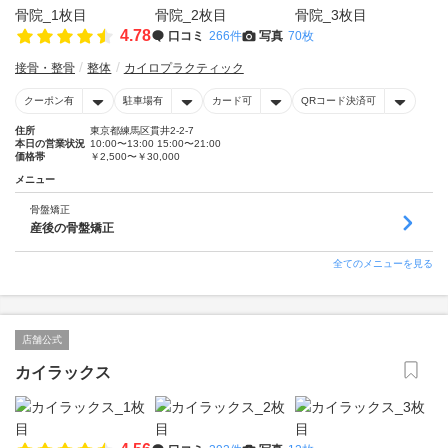
4.78
口コミ
266件
写真
70枚
接骨・整骨
整体
カイロプラクティック
クーポン有
駐車場有
カード可
QRコード決済可
住所
東京都練馬区貫井2-2-7
本日の営業状況
10:00〜13:00 15:00〜21:00
価格帯
￥2,500〜￥30,000
メニュー
骨盤矯正
産後の骨盤矯正
全てのメニューを見る
店舗公式
カイラックス