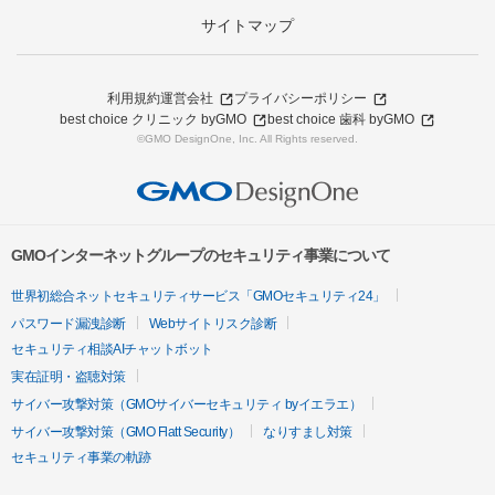
サイトマップ
利用規約
運営会社
プライバシーポリシー
best choice クリニック byGMO
best choice 歯科 byGMO
©GMO DesignOne, Inc. All Rights reserved.
GMOインターネットグループのセキュリティ事業について
世界初総合ネットセキュリティサービス「GMOセキュリティ24」
パスワード漏洩診断
Webサイトリスク診断
セキュリティ相談AIチャットボット
実在証明・盗聴対策
サイバー攻撃対策（GMOサイバーセキュリティ byイエラエ）
サイバー攻撃対策（GMO Flatt Security）
なりすまし対策
セキュリティ事業の軌跡