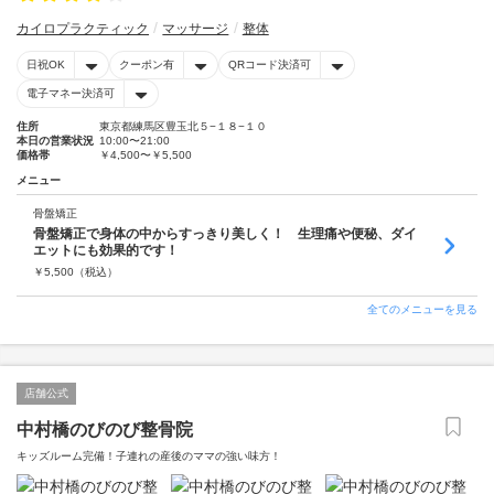
カイロプラクティック
マッサージ
整体
日祝OK
クーポン有
QRコード決済可
電子マネー決済可
住所
東京都練馬区豊玉北５−１８−１０
本日の営業状況
10:00〜21:00
価格帯
￥4,500〜￥5,500
メニュー
骨盤矯正
骨盤矯正で身体の中からすっきり美しく！ 生理痛や便秘、ダイ
エットにも効果的です！
￥
5,500
（税込）
全てのメニューを見る
店舗公式
中村橋のびのび整骨院
キッズルーム完備！子連れの産後のママの強い味方！