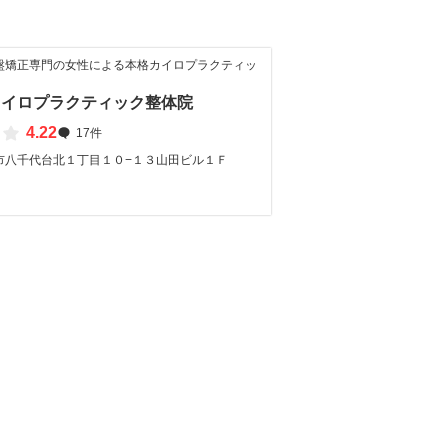
盤矯正専門の女性による本格カイロプラクティッ
カイロプラクティック整体院
4.22
17件
市八千代台北１丁目１０−１３山田ビル１Ｆ