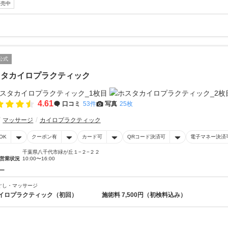
販売中
公式
スタカイロプラクティック
4.61
口コミ
53件
写真
25枚
マッサージ
カイロプラクティック
OK
クーポン有
カード可
QRコード決済可
電子マネー決済
千葉県八千代市緑が丘１−２−２２
営業状況
10:00〜16:00
ー
ぐし・マッサージ
イロプラクティック（初回） 施術料 7,500円（初検料込み）