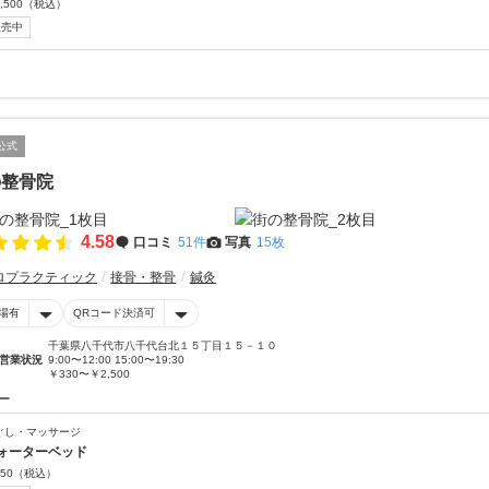
,500
（税込）
販売中
公式
の整骨院
4.58
口コミ
51件
写真
15枚
ロプラクティック
接骨・整骨
鍼灸
場有
QRコード決済可
千葉県八千代市八千代台北１５丁目１５－１０
営業状況
9:00〜12:00 15:00〜19:30
￥330〜￥2,500
ー
ぐし・マッサージ
ォーターベッド
50
（税込）