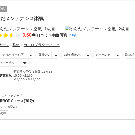
公式
らだメンテナンス楽氣
3.60
口コミ
3件
写真
20枚
サージ
整体
カイロプラクティック
・デリバリー対応
日祝OK
21時以降OK
クーポン有
駐車場
マネー決済可
千葉県八千代市勝田台1-4-18
営業状況
10:00〜22:00
￥3,300〜￥13,200
ー
ぐし・マッサージ
氣BODYコース(30分)
,300
（税込）
販売中