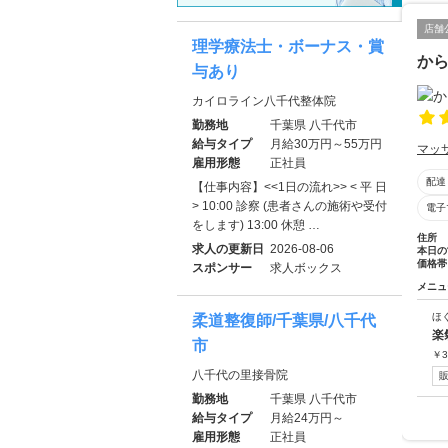
店舗
理学療法士・ボーナス・賞
か
与あり
カイロライン八千代整体院
勤務地
千葉県 八千代市
給与タイプ
月給30万円～55万円
マッ
雇用形態
正社員
配達
【仕事内容】<<1日の流れ>> < 平 日
> 10:00 診察 (患者さんの施術や受付
電子
をします) 13:00 休憩 …
住所
求人の更新日
2026-08-06
本日の
価格帯
スポンサー
求人ボックス
メニュ
ほ
柔道整復師/千葉県/八千代
楽
市
￥
3
八千代の里接骨院
勤務地
千葉県 八千代市
給与タイプ
月給24万円～
雇用形態
正社員