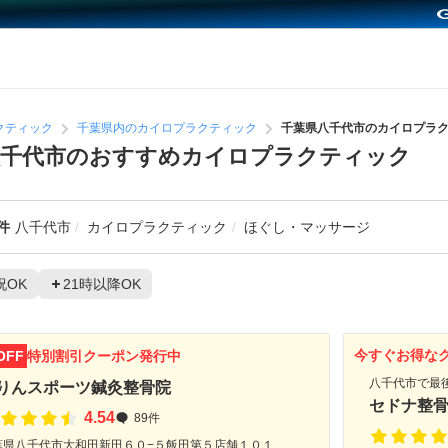
クティック
千葉県内のカイロプラクティック
千葉県八千代市のカイロプラ
八千代市のおすすめカイロプラクティック
件
八千代市
カイロプラクティック
ほぐし・マッサージ
祝OK
21時以降OK
今すぐお得な
OFF
特別割引クーポン発行中
八千代市で最
りんスポーツ鍼灸整骨院
セドナ整
4.54
89件
葉県八千代市大和田新田６０−５飯田第５店舗１０１