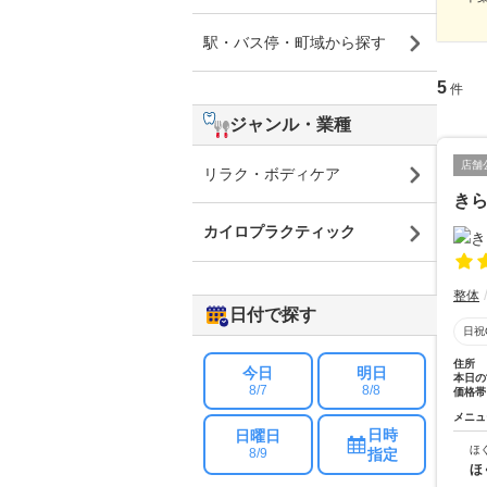
駅・バス停・町域から探す
5
件
ジャンル・業種
店舗
リラク・ボディケア
き
カイロプラクティック
整体
日付で探す
日祝
住所
今日
明日
本日の
8/7
8/8
価格帯
メニュ
日時
日曜日
ほ
指定
8/9
ほ