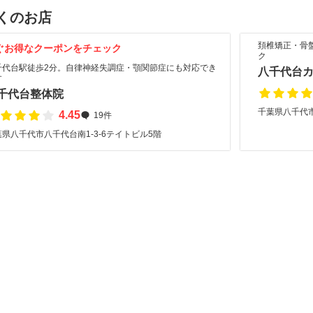
くのお店
頚椎矯正・骨
ぐお得なクーポンをチェック
ク
千代台駅徒歩2分。自律神経失調症・顎関節症にも対応でき
八千代台
す
千代台整体院
千葉県八千代
4.45
19件
県八千代市八千代台南1-3-6テイトビル5階