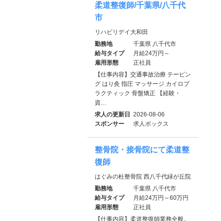
柔道整復師/千葉県/八千代
市
リハビリデイ大和田
勤務地
千葉県 八千代市
給与タイプ
月給24万円～
雇用形態
正社員
【仕事内容】交通事故治療 テーピン
グ はり灸 指圧 マッサージ カイロプ
ラクティック 骨盤矯正 【経験・
資…
求人の更新日
2026-08-06
スポンサー
求人ボックス
整骨院・接骨院にて柔道整
復師
はぐみの杜整骨院 西八千代緑が丘院
勤務地
千葉県 八千代市
給与タイプ
月給24万円～60万円
雇用形態
正社員
【仕事内容】柔道整復師業務全般。