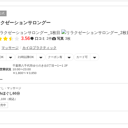
公式
ラクゼーションサロングー
3.56
口コミ
2件
写真
3枚
マッサージ
カイロプラクティック
OK
21時以降OK
クーポン有
カード可
千葉県八千代市ゆりのき台3丁目ー1ー1 2F
営業状況
10:00〜23:00
￥1,800〜￥3,650
ー
ぐし・マッサージ
みほぐし60分
,100
（税込）
販売中