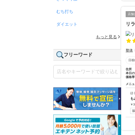
むち打ち
店舗
リ
ダイエット
もっと見る
整体
フリーワード
日祝
住所
本日の
価格帯
メニュ
ほ
も
￥
3