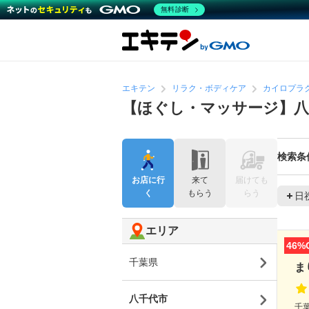
無料診断
エキテン
リラク・ボディケア
カイロプラ
【ほぐし・マッサージ】
検索条
お店に行
来て
届けても
く
もらう
らう
日
エリア
46%
千葉県
ま
八千代市
千