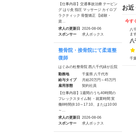
【仕事内容】交通事故治療 テーピン
お近
グ はり灸 指圧 マッサージ カイロプ
ラクティック 骨盤矯正 【経験・
今す
資…
求人の更新日
2026-08-06
八
ま
スポンサー
求人ボックス
八
整骨院・接骨院にて柔道整
復師
千葉
はぐみの杜整骨院 西八千代緑が丘院
勤務地
千葉県 八千代市
給与タイプ
月給20万円～45万円
雇用形態
契約社員
【仕事内容】1週間のうち40時間の
フレックスタイム制 ・就業時間:実
働8時間(8:10～17:10、または10:00
～…
求人の更新日
2026-08-06
スポンサー
求人ボックス