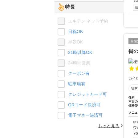
￥
4
特長
エキテン ネット予約
日祝OK
早朝OK
店舗
街
21時以降OK
24時間営業
クーポン有
カイ
駐車場有
駐車
クレジットカード可
住所
本日の
QRコード決済可
価格帯
メニュ
電子マネー決済可
ほ
もっと見る
ウ
￥
5