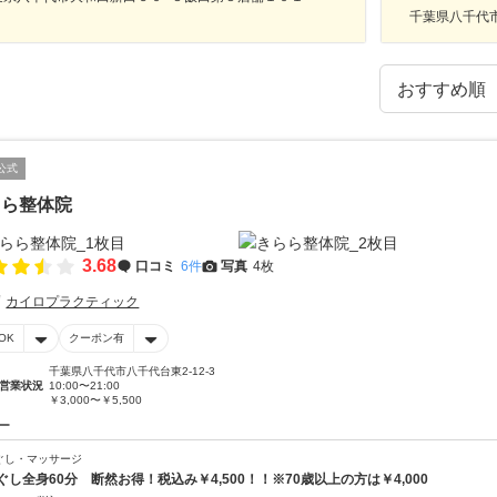
千葉県八千代
公式
らら整体院
3.68
口コミ
6件
写真
4枚
カイロプラクティック
OK
クーポン有
千葉県八千代市八千代台東2-12-3
営業状況
10:00〜21:00
￥3,000〜￥5,500
ー
ぐし・マッサージ
ぐし全身60分 断然お得！税込み￥4,500！！※70歳以上の方は￥4,000