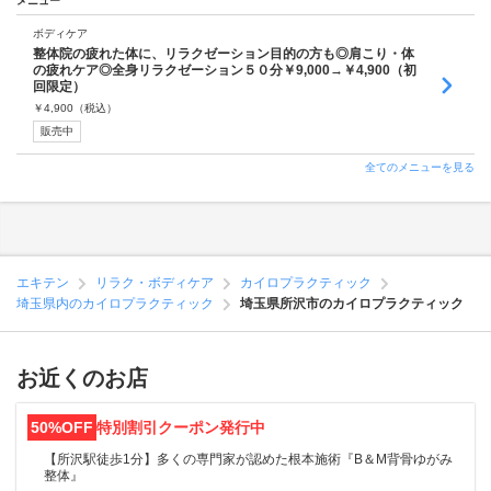
メニュー
ボディケア
整体院の疲れた体に、リラクゼーション目的の方も◎肩こり・体
の疲れケア◎全身リラクゼーション５０分￥9,000→￥4,900（初
回限定）
￥
4,900
（税込）
販売中
全てのメニューを見る
エキテン
リラク・ボディケア
カイロプラクティック
埼玉県内のカイロプラクティック
埼玉県所沢市のカイロプラクティック
お近くのお店
50%OFF
特別割引クーポン発行中
【所沢駅徒歩1分】多くの専門家が認めた根本施術『B＆M背骨ゆがみ
整体』