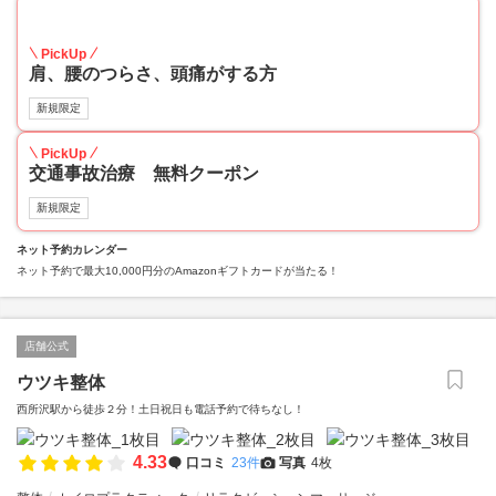
50
PickUp
肩、腰のつらさ、頭痛がする方
新規限定
PickUp
交通事故治療 無料クーポン
新規限定
ネット予約カレンダー
ネット予約で最大10,000円分のAmazonギフトカードが当たる！
店舗公式
ウツキ整体
西所沢駅から徒歩２分！土日祝日も電話予約で待ちなし！
4.33
口コミ
23件
写真
4枚