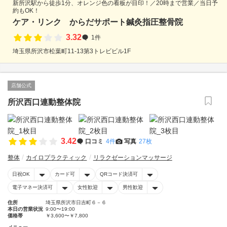
新所沢駅から徒歩1分、オレンジ色の看板が目印！／20時まで営業／当日予
約もOK！
ケア・リンク からだサポート鍼灸指圧整骨院
3.32
1件
埼玉県所沢市松葉町11-13第3トレビビル1F
店舗公式
所沢西口連動整体院
3.42
口コミ
4件
写真
27枚
整体
カイロプラクティック
リラクゼーションマッサージ
日祝OK
カード可
QRコード決済可
電子マネー決済可
女性歓迎
男性歓迎
住所
埼玉県所沢市日吉町６－６
本日の営業状況
9:00〜19:00
価格帯
￥3,600〜￥7,800