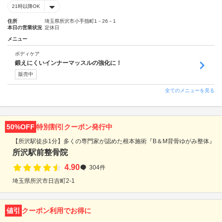
21時以降OK
住所
埼玉県所沢市小手指町1－26－1
本日の営業状況
定休日
メニュー
ボディケア
鍛えにくいインナーマッスルの強化に！
販売中
全てのメニューを見る
50%OFF
特別割引クーポン発行中
【所沢駅徒歩1分】多くの専門家が認めた根本施術『B＆M背骨ゆがみ整体』
所沢駅前整骨院
4.90
304件
埼玉県所沢市日吉町2-1
値引
クーポン利用でお得に