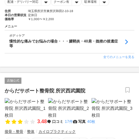
配達・デリバリー対応
クーポン有
駐車場有
住所
埼玉県所沢市東所沢和田2-10-18
本日の営業状況
定休日
価格帯
￥1,000〜￥2,200
メニュー
ボディケア
慢性的な痛みでお悩みの場合・・・腱鞘炎・40肩・捻挫の後遺症
等
全てのメニューを見る
店舗公式
からだサポート整骨院 所沢西武園院
3.48
口コミ
17件
写真
40枚
接骨・整骨
整体
カイロプラクティック