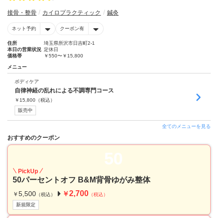
接骨・整骨
カイロプラクティック
鍼灸
ネット予約
クーポン有
住所
埼玉県所沢市日吉町2-1
本日の営業状況
定休日
価格帯
￥550〜￥15,800
メニュー
ボディケア
自律神経の乱れによる不調専門コース
￥
15,800
（税込）
販売中
全てのメニューを見る
おすすめのクーポン
50
PickUp
50パーセントオフ B&M背骨ゆがみ整体
2,700
5,500
￥
￥
（税込）
（税込）
新規限定