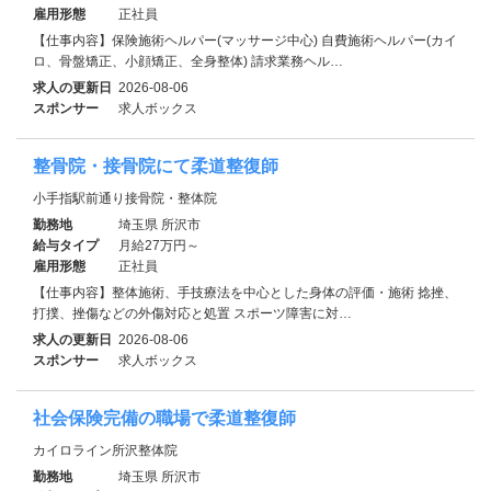
雇用形態
正社員
【仕事内容】保険施術ヘルパー(マッサージ中心) 自費施術ヘルパー(カイ
ロ、骨盤矯正、小顔矯正、全身整体) 請求業務ヘル…
求人の更新日
2026-08-06
スポンサー
求人ボックス
整骨院・接骨院にて柔道整復師
小手指駅前通り接骨院・整体院
勤務地
埼玉県 所沢市
給与タイプ
月給27万円～
雇用形態
正社員
【仕事内容】整体施術、手技療法を中心とした身体の評価・施術 捻挫、
打撲、挫傷などの外傷対応と処置 スポーツ障害に対…
求人の更新日
2026-08-06
スポンサー
求人ボックス
社会保険完備の職場で柔道整復師
カイロライン所沢整体院
勤務地
埼玉県 所沢市