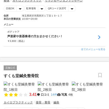
整体
カイロプラクティック
リラクゼーションマッサージ
日祝OK
駐車場有
QRコード決済可
住所
埼玉県所沢市西所沢１丁目１９−１７
本日の営業状況
10:00〜20:00
メニュー
ボディケア
声楽家や楽器奏者の方おまかせください！
￥
3,800
（税込）
全てのメニューを見る
店舗公式
すくも堂鍼灸整骨院
3.41
口コミ
14件
写真
4枚
カイロプラクティック
接骨・整骨
鍼灸