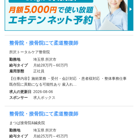
整骨院・接骨院にて柔道整復師
所沢トータルケア整骨院
勤務地
埼玉県 所沢市
給与タイプ
月給28万円～60万円
雇用形態
正社員
【仕事内容】施術業務 ・受付・会計対応 ・患者様対応 ・整体事務仕事
既存院に異動になる可能性あり 雇入れ…
求人の更新日
2026-08-06
スポンサー
求人ボックス
整骨院・接骨院にて柔道整復師
まつば接骨院&鍼灸院
勤務地
埼玉県 所沢市
給与タイプ
月給25万円～45万円