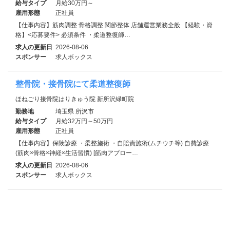
給与タイプ
月給30万円～
雇用形態
正社員
【仕事内容】筋肉調整 骨格調整 関節整体 店舗運営業務全般 【経験・資
格】<応募要件> 必須条件 ・柔道整復師…
求人の更新日
2026-08-06
スポンサー
求人ボックス
整骨院・接骨院にて柔道整復師
ほねごり接骨院はりきゅう院 新所沢緑町院
勤務地
埼玉県 所沢市
給与タイプ
月給32万円～50万円
雇用形態
正社員
【仕事内容】保険診療 ・柔整施術 ・自賠責施術(ムチウチ等) 自費診療
(筋肉×骨格×神経×生活習慣) [筋肉アプロー…
求人の更新日
2026-08-06
スポンサー
求人ボックス