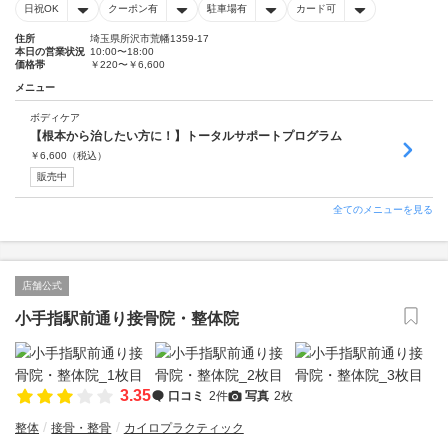
日祝OK
クーポン有
駐車場有
カード可
住所
埼玉県所沢市荒幡1359‐17
本日の営業状況
10:00〜18:00
価格帯
￥220〜￥6,600
メニュー
ボディケア
【根本から治したい方に！】トータルサポートプログラム
￥
6,600
（税込）
販売中
全てのメニューを見る
店舗公式
小手指駅前通り接骨院・整体院
3.35
口コミ
2件
写真
2枚
整体
接骨・整骨
カイロプラクティック