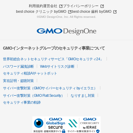
利用規約
運営会社
プライバシーポリシー
best choice クリニック byGMO
best choice 歯科 byGMO
©GMO DesignOne, Inc. All Rights reserved.
GMOインターネットグループのセキュリティ事業について
世界初総合ネットセキュリティサービス「GMOセキュリティ24」
パスワード漏洩診断
Webサイトリスク診断
セキュリティ相談AIチャットボット
実在証明・盗聴対策
サイバー攻撃対策（GMOサイバーセキュリティ byイエラエ）
サイバー攻撃対策（GMO Flatt Security）
なりすまし対策
セキュリティ事業の軌跡