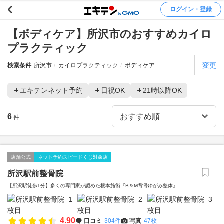
ログイン・登録
【ボディケア】所沢市のおすすめカイロ
プラクティック
変更
検索条件
所沢市
カイロプラクティック
ボディケア
エキテンネット予約
日祝OK
21時以降OK
6
件
店舗公式
ネット予約スピードくじ対象店
所沢駅前整骨院
【所沢駅徒歩1分】多くの専門家が認めた根本施術『B＆M背骨ゆがみ整体』
4.90
口コミ
304件
写真
47枚