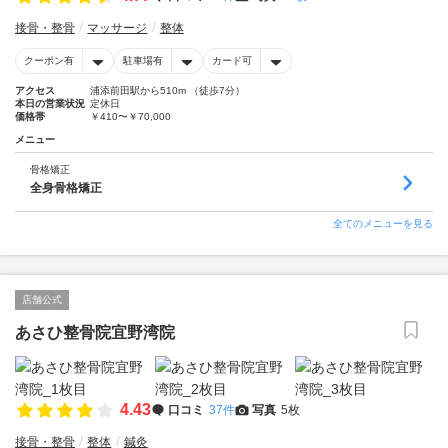
接骨・整骨
マッサージ
整体
クーポン有
駐車場有
カード可
アクセス
浦添前田駅から510m （徒歩7分）
本日の営業状況
定休日
価格帯
￥410〜￥70,000
メニュー
骨格矯正
全身骨格矯正
全てのメニューを見る
店舗公式
あさひ整骨院宜野湾院
4.43
口コミ
37件
写真
5枚
接骨・整骨
整体
鍼灸