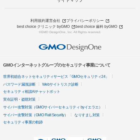
サイトマップ
利用規約
運営会社
プライバシーポリシー
best choice クリニック byGMO
best choice 歯科 byGMO
©GMO DesignOne, Inc. All Rights reserved.
GMOインターネットグループのセキュリティ事業について
世界初総合ネットセキュリティサービス「GMOセキュリティ24」
パスワード漏洩診断
Webサイトリスク診断
セキュリティ相談AIチャットボット
実在証明・盗聴対策
サイバー攻撃対策（GMOサイバーセキュリティ byイエラエ）
サイバー攻撃対策（GMO Flatt Security）
なりすまし対策
セキュリティ事業の軌跡