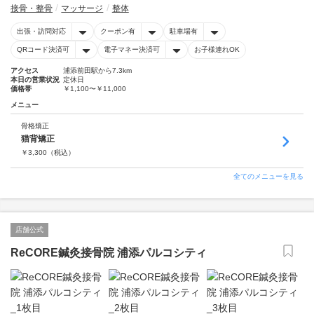
接骨・整骨
マッサージ
整体
出張・訪問対応
クーポン有
駐車場有
QRコード決済可
電子マネー決済可
お子様連れOK
アクセス
浦添前田駅から7.3km
本日の営業状況
定休日
価格帯
￥1,100〜￥11,000
メニュー
骨格矯正
猫背矯正
￥
3,300
（税込）
全てのメニューを見る
店舗公式
ReCORE鍼灸接骨院 浦添パルコシティ