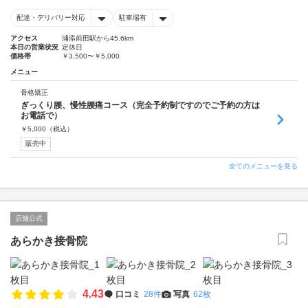
配達・デリバリー対応
駐車場有
アクセス
浦添前田駅から45.6km
本日の営業状況
定休日
価格帯
￥3,500〜￥5,000
メニュー
骨格矯正
ぎっくり腰、慢性腰痛コース（完全予約制ですのでご予約の方は
お電話で）
￥
5,000
（税込）
販売中
全てのメニューを見る
店舗公式
あらかき接骨院
4.43
口コミ
28件
写真
62枚