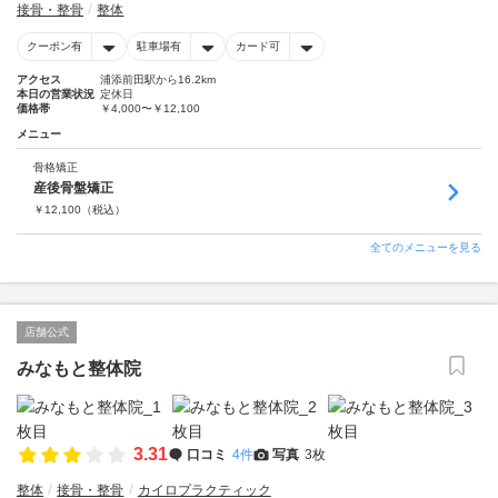
接骨・整骨
整体
クーポン有
駐車場有
カード可
アクセス
浦添前田駅から16.2km
本日の営業状況
定休日
価格帯
￥4,000〜￥12,100
メニュー
骨格矯正
産後骨盤矯正
￥
12,100
（税込）
全てのメニューを見る
店舗公式
みなもと整体院
3.31
口コミ
4件
写真
3枚
整体
接骨・整骨
カイロプラクティック