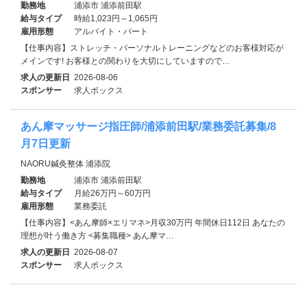
勤務地
浦添市 浦添前田駅
給与タイプ
時給1,023円～1,065円
雇用形態
アルバイト・パート
【仕事内容】ストレッチ・パーソナルトレーニングなどのお客様対応が
メインです! お客様との関わりを大切にしていますので…
求人の更新日
2026-08-06
スポンサー
求人ボックス
あん摩マッサージ指圧師/浦添前田駅/業務委託募集/8
月7日更新
NAORU鍼灸整体 浦添院
勤務地
浦添市 浦添前田駅
給与タイプ
月給26万円～60万円
雇用形態
業務委託
【仕事内容】<あん摩師×エリマネ>月収30万円 年間休日112日 あなたの
理想が叶う働き方 <募集職種> あん摩マ…
求人の更新日
2026-08-07
スポンサー
求人ボックス