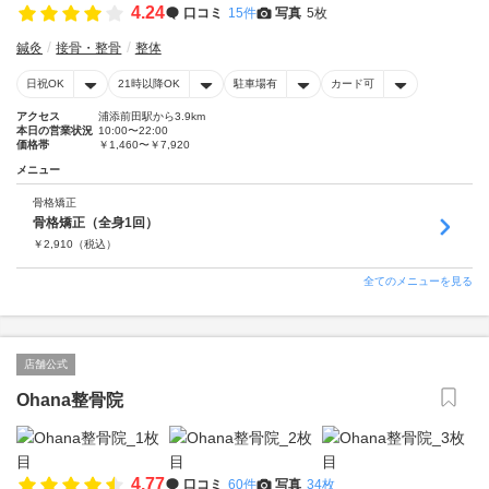
4.24
口コミ
15件
写真
5枚
鍼灸
接骨・整骨
整体
日祝OK
21時以降OK
駐車場有
カード可
アクセス
浦添前田駅から3.9km
本日の営業状況
10:00〜22:00
価格帯
￥1,460〜￥7,920
メニュー
骨格矯正
骨格矯正（全身1回）
￥
2,910
（税込）
全てのメニューを見る
店舗公式
Ohana整骨院
4.77
口コミ
60件
写真
34枚