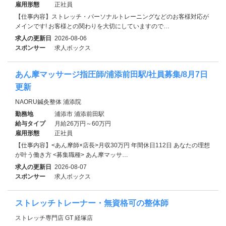
雇用形態
正社員
【仕事内容】ストレッチ・パーソナルトレーニングなどのお客様対応が
メインです! お客様との関わりを大切にしていますので…
求人の更新日
2026-08-06
スポンサー
求人ボックス
あん摩マッサージ指圧師/浦添前田駅/社員募集/8月7日
更新
NAORU鍼灸整体 浦添院
勤務地
浦添市 浦添前田駅
給与タイプ
月給26万円～60万円
雇用形態
正社員
【仕事内容】<あん摩師×店長>月収30万円 年間休日112日 あなたの理想
が叶う働き方 <募集職種> あん摩マッサ…
求人の更新日
2026-08-07
スポンサー
求人ボックス
ストレッチトレーナー・無資格可の整体師
ストレッチ専門店 GT 経塚店