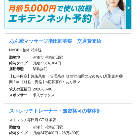
あん摩マッサージ指圧師募集・交通費支給
NAORU整体 浦添院
勤務地
浦添市 浦添前田駅
給与タイプ
月給23万6,364円
雇用形態
業務委託
【仕事内容】施術業務 ・管理業務 他 契約期間の定めあり(原則更新)期
間:1年 【経験・資格】<応募要件> あん摩マ…
求人の更新日
2026-08-06
スポンサー
求人ボックス
ストレッチトレーナー・無資格可の整体師
ストレッチ専門店 GT 経塚店
勤務地
浦添市 浦添前田駅
給与タイプ
月給24万400円～26万400円