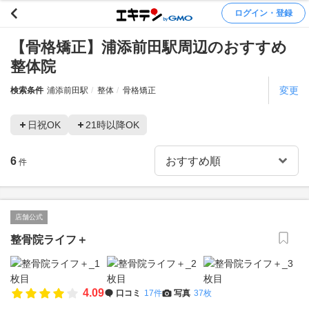
ログイン・登録
【骨格矯正】浦添前田駅周辺のおすすめ
整体院
変更
検索条件
浦添前田駅
整体
骨格矯正
日祝OK
21時以降OK
6
件
店舗公式
整骨院ライフ＋
4.09
口コミ
17件
写真
37枚