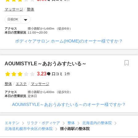
マッサージ
整体
日祝OK
アクセス
狸小路駅から440m （徒歩6分）
本日の営業状況
11:00〜20:00
ボディケアサロン ホーム(HOME)のオーナー様ですか？
AOUMISTYLE～あおうみすたいる～
3.23
口コミ
1件
整体
エステ
マッサージ
アクセス
狸小路駅から400m （徒歩5分）
本日の営業状況
定休日
AOUMISTYLE～あおうみすたいる～のオーナー様ですか？
エキテン
リラク・ボディケア
整体
北海道内の整体院
北海道札幌市中央区の整体院
狸小路駅の整体院