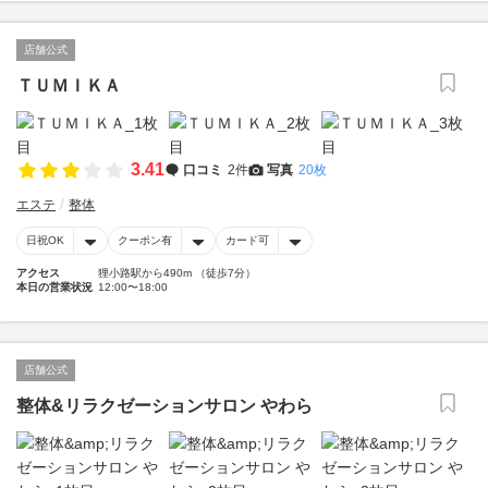
店舗公式
ＴＵＭＩＫＡ
3.41
口コミ
2件
写真
20枚
エステ
整体
日祝OK
クーポン有
カード可
アクセス
狸小路駅から490m （徒歩7分）
本日の営業状況
12:00〜18:00
店舗公式
整体&リラクゼーションサロン やわら