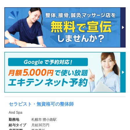
セラピスト・無資格可の整体師
And Spa
勤務地
札幌市 狸小路駅
給与タイプ
月給30万円