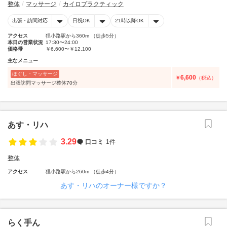
整体
マッサージ
カイロプラクティック
出張・訪問対応
日祝OK
21時以降OK
アクセス
狸小路駅から360m （徒歩5分）
本日の営業状況
17:30〜24:00
価格帯
￥6,600〜￥12,100
主なメニュー
ほぐし・マッサージ
6,600
￥
（税込）
出張訪問マッサージ整体70分
あす・リハ
3.29
口コミ
1件
整体
アクセス
狸小路駅から260m （徒歩4分）
あす・リハのオーナー様ですか？
らく手ん