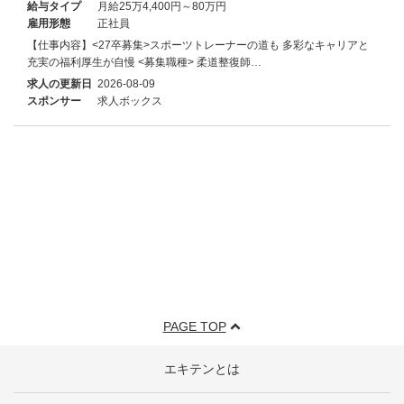
給与タイプ
月給25万4,400円～80万円
雇用形態
正社員
【仕事内容】<27卒募集>スポーツトレーナーの道も 多彩なキャリアと
充実の福利厚生が自慢 <募集職種> 柔道整復師…
求人の更新日
2026-08-09
スポンサー
求人ボックス
PAGE TOP
エキテンとは