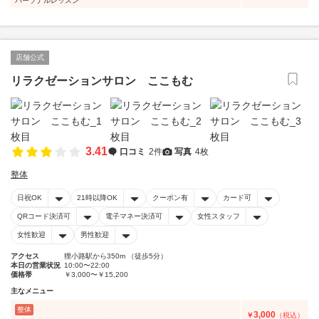
パーソナルレッスン
店舗公式
リラクゼーションサロン ここもむ
3.41
口コミ
2件
写真
4枚
整体
日祝OK
21時以降OK
クーポン有
カード可
QRコード決済可
電子マネー決済可
女性スタッフ
女性歓迎
男性歓迎
アクセス
狸小路駅から350m （徒歩5分）
本日の営業状況
10:00〜22:00
価格帯
￥3,000〜￥15,200
主なメニュー
整体
3,000
￥
（税込）