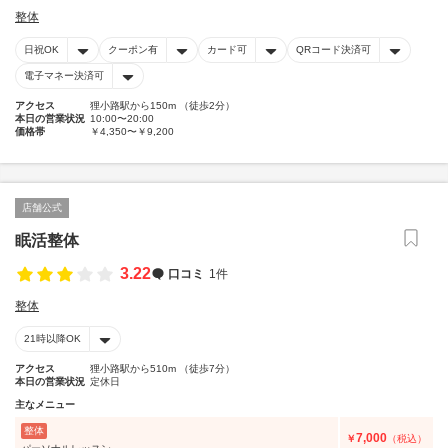
整体
日祝OK
クーポン有
カード可
QRコード決済可
電子マネー決済可
アクセス
狸小路駅から150m （徒歩2分）
本日の営業状況
10:00〜20:00
価格帯
￥4,350〜￥9,200
店舗公式
眠活整体
3.22
口コミ
1件
整体
21時以降OK
アクセス
狸小路駅から510m （徒歩7分）
本日の営業状況
定休日
主なメニュー
整体
7,000
￥
（税込）