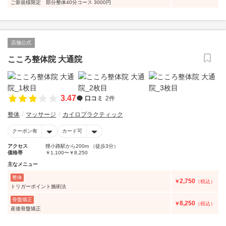
ご新規様限定 部分整体40分コース 3000円
店舗公式
こころ整体院 大通院
3.47
口コミ
2件
整体
マッサージ
カイロプラクティック
クーポン有
カード可
アクセス
狸小路駅から200m （徒歩3分）
価格帯
￥1,100〜￥8,250
主なメニュー
整体
2,750
￥
（税込）
トリガーポイント施術法
骨盤矯正
8,250
￥
（税込）
産後骨盤矯正