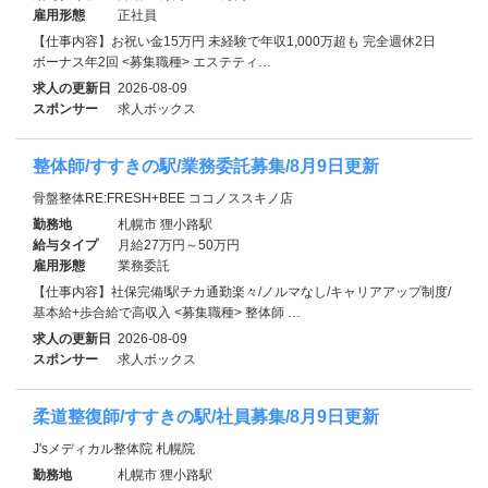
雇用形態
正社員
【仕事内容】お祝い金15万円 未経験で年収1,000万超も 完全週休2日
ボーナス年2回 <募集職種> エステティ…
求人の更新日
2026-08-09
スポンサー
求人ボックス
整体師/すすきの駅/業務委託募集/8月9日更新
骨盤整体RE:FRESH+BEE ココノススキノ店
勤務地
札幌市 狸小路駅
給与タイプ
月給27万円～50万円
雇用形態
業務委託
【仕事内容】社保完備!駅チカ通勤楽々/ノルマなし/キャリアアップ制度/
基本給+歩合給で高収入 <募集職種> 整体師 …
求人の更新日
2026-08-09
スポンサー
求人ボックス
柔道整復師/すすきの駅/社員募集/8月9日更新
J'sメディカル整体院 札幌院
勤務地
札幌市 狸小路駅