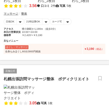
3.56
口コミ
2件
写真
5枚
マッサージ
整体
日祝OK
21時以降OK
カード可
アクセス
狸小路駅から190m （徒歩3分）
本日の営業状況
10:00〜24:00
価格帯
￥2,420〜￥3,190
主なメニュー
ほぐし・マッサージ
3,190
￥
（税込）
全身もみほぐし60分2900円税抜
店舗公式
札幌出張訪問マッサージ整体 ボディクリエイト
3.05
写真
1枚