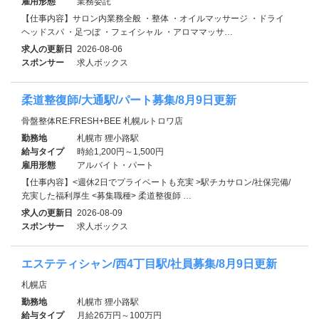
雇用形態
業務委託
【仕事内容】サロン内業務全般 ・整体 ・オイルマッサージ ・ドライ
ヘッドスパ ・足つぼ ・フェイシャル ・アロママッサ…
求人の更新日
2026-08-06
スポンサー
求人ボックス
柔道整復師/大通駅/パート募集/8月9日更新
骨盤整体RE:FRESH+BEE 札幌ルトロワ店
勤務地
札幌市 狸小路駅
給与タイプ
時給1,200円～1,500円
雇用形態
アルバイト・パート
【仕事内容】<週休2日でプライベートも充実 >駅チカサロン/社保完備/
充実した福利厚生 <募集職種> 柔道整復師 …
求人の更新日
2026-08-09
スポンサー
求人ボックス
エステティシャン/西4丁目駅/社員募集/8月9日更新
札幌店
勤務地
札幌市 狸小路駅
給与タイプ
月給26万円～100万円