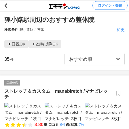
ログイン・登録
狸小路駅周辺のおすすめ整体院
変更
検索条件
狸小路駅
整体
日祝OK
21時以降OK
35
件
店舗公式
ストレッチ＆カスタム manabiretch /マナビレッ
チ
3.80
口コミ
6件
写真
7枚