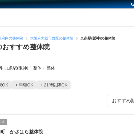
阪府内の整体院
大阪府大阪市西区の整体院
九条駅(阪神)の整体院
のおすすめ整体院
件
九条駅(阪神)
整体
整体
祝OK
早朝OK
21時以降OK
公式
天町 かさはら整体院