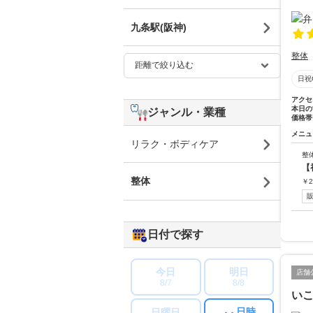
九条駅(阪神)
整体
日祝
アクセ
本日の
ジャンル・業種
価格帯
メニュ
リラク・ボディケア
整
【
整体
￥
2
日付で探す
今日
明日
店舗
8/7
8/8
い
日時
日曜日