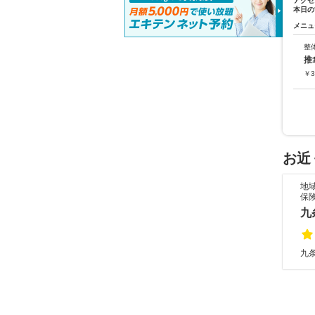
アクセ
本日の
メニュ
整
推
￥
3
お近
地
保
九
九条