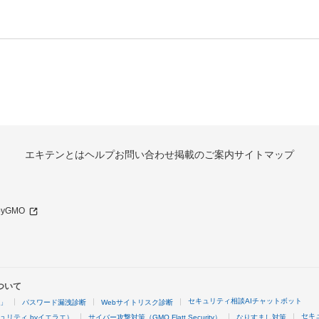
エキテンとは
ヘルプ
お問い合わせ
掲載のご案内
サイトマップ
 byGMO
ついて
セキュリティ相談AIチャットボット
4」
パスワード漏洩診断
Webサイトリスク診断
セキ
ュリティ byイエラエ）
サイバー攻撃対策（GMO Flatt Security）
なりすまし対策