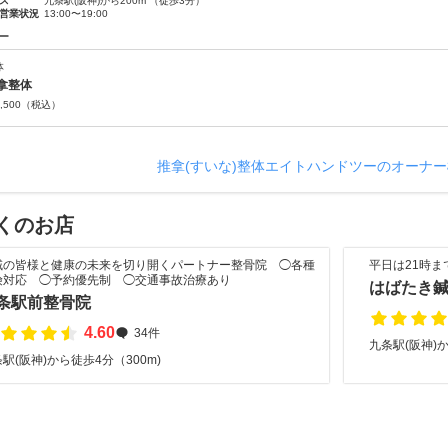
ス
九条駅(阪神)から200m （徒歩3分）
営業状況
13:00〜19:00
ー
体
拿整体
,500
（税込）
推拿(すいな)整体エイトハンドツーのオーナ
くのお店
域の皆様と健康の未来を切り開くパートナー整骨院 ◯各種
平日は21時
険対応 ◯予約優先制 ◯交通事故治療あり
はばたき
条駅前整骨院
4.60
34件
九条駅(阪神)か
駅(阪神)から徒歩4分（300m)