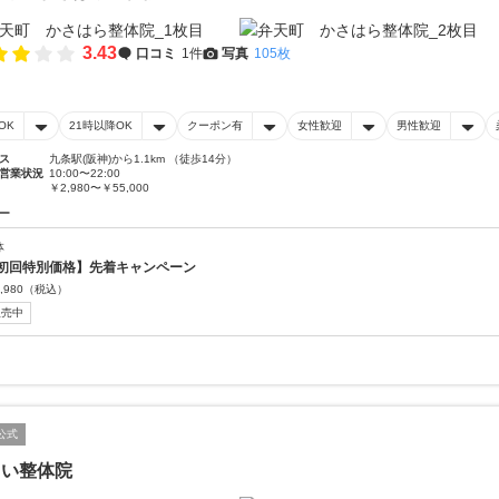
3.43
口コミ
1件
写真
105枚
OK
21時以降OK
クーポン有
女性歓迎
男性歓迎
ス
九条駅(阪神)から1.1km （徒歩14分）
営業状況
10:00〜22:00
￥2,980〜￥55,000
ー
体
初回特別価格】先着キャンペーン
,980
（税込）
販売中
公式
こい整体院