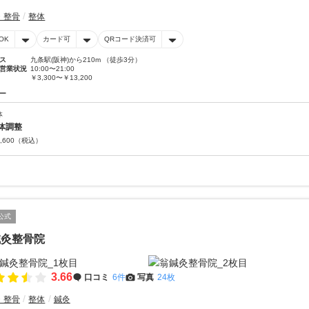
・整骨
整体
OK
カード可
QRコード決済可
ス
九条駅(阪神)から210m （徒歩3分）
営業状況
10:00〜21:00
￥3,300〜￥13,200
ー
体
体調整
,600
（税込）
公式
鍼灸整骨院
3.66
口コミ
6件
写真
24枚
・整骨
整体
鍼灸