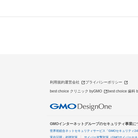
利用規約
運営会社
プライバシーポリシー
best choice クリニック byGMO
best choice 歯科
GMOインターネットグループのセキュリティ事業に
世界初総合ネットセキュリティサービス「GMOセキュリティ2
実在証明・盗聴対策
サイバー攻撃対策（GMOサイバーセキ