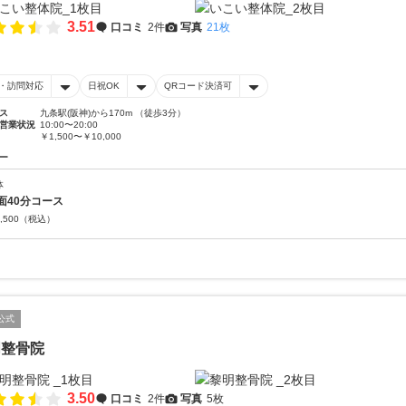
3.51
口コミ
2件
写真
21枚
・訪問対応
日祝OK
QRコード決済可
ス
九条駅(阪神)から170m （徒歩3分）
営業状況
10:00〜20:00
￥1,500〜￥10,000
ー
体
面40分コース
,500
（税込）
公式
明整骨院
3.50
口コミ
2件
写真
5枚