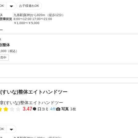
OK
お子様連れOK
ス
九条駅(阪神)から920m （徒歩12分）
営業状況
8:00〜12:00 17:00〜21:00
￥1,000〜￥5,000
ー
体
別整体
,000
（税込）
販売中
(すいな)整体エイトハンドツー
3.47
口コミ
4件
写真
1枚
OK