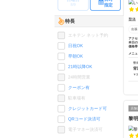
指定
8/9
整体
特長
出張
エキテン ネット予約
アクセ
本日の
日祝OK
価格帯
メニュ
早朝OK
整
21時以降OK
背
￥
3
24時間営業
クーポン有
駐車場有
クレジットカード可
店舗
黎
QRコード決済可
電子マネー決済可