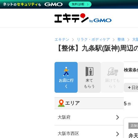
無料診断
エキテン
リラク・ボディケア
整体
大
【整体】九条駅(阪神)周辺
検索条
お店に行
来て
届けても
く
もらう
らう
日
エリア
5
件
大阪府
店舗
大阪市西区
弁