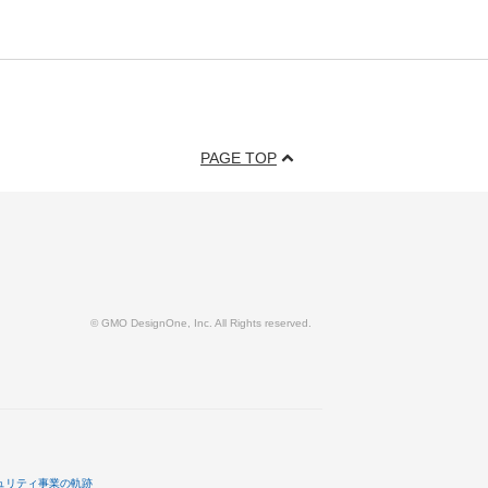
PAGE TOP
© GMO DesignOne, Inc. All Rights reserved.
ュリティ事業の軌跡