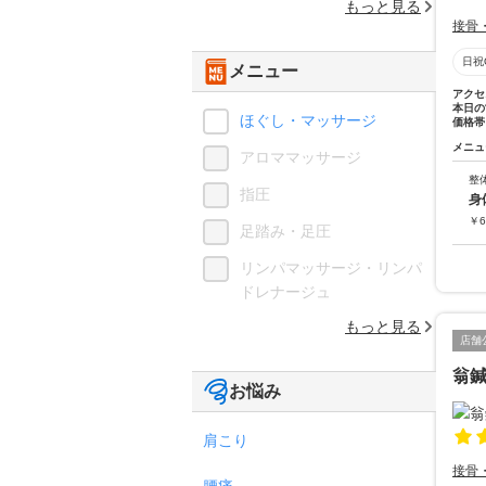
もっと見る
接骨
日祝
メニュー
アクセ
本日の
ほぐし・マッサージ
価格帯
メニュ
アロママッサージ
整
指圧
身
￥
6
足踏み・足圧
リンパマッサージ・リンパ
ドレナージュ
もっと見る
店舗
翁
お悩み
肩こり
接骨
腰痛