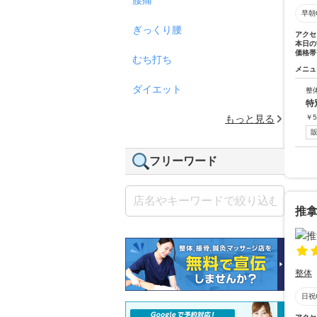
早朝
ぎっくり腰
アクセ
本日の
価格帯
むち打ち
メニュ
ダイエット
整
特
もっと見る
￥
5
フリーワード
推拿
整体
日祝