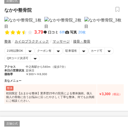
店舗公式
なかや整骨院
3.79
口コミ
6件
写真
20枚
整体
カイロプラクティック
マッサージ
接骨・整骨
21時以降OK
クーポン有
駐車場有
カード可
QRコード決済可
アクセス
中之島駅から540m （徒歩7分）
本日の営業状況
定休日
価格帯
￥300〜￥8,000
主なメニュー
整体
初回限定【おまかせ整体】業界歴25年の院長による整体施術。個人
3,300
￥
（税込）
個人の骨格に合うお悩みに沿ったやさしく丁寧な整体。何でもお気軽
にご相談ください。
店舗公式