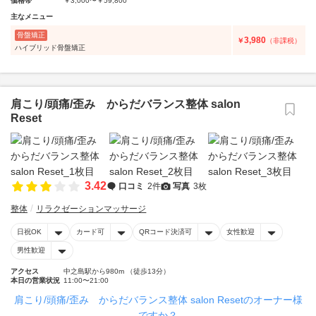
価格帯
￥3,000〜￥59,800
主なメニュー
骨盤矯正
3,980
￥
（非課税）
ハイブリッド骨盤矯正
肩こり/頭痛/歪み からだバランス整体 salon
Reset
3.42
口コミ
2件
写真
3枚
整体
リラクゼーションマッサージ
日祝OK
カード可
QRコード決済可
女性歓迎
男性歓迎
アクセス
中之島駅から980m （徒歩13分）
本日の営業状況
11:00〜21:00
肩こり/頭痛/歪み からだバランス整体 salon Resetのオーナー様
ですか？