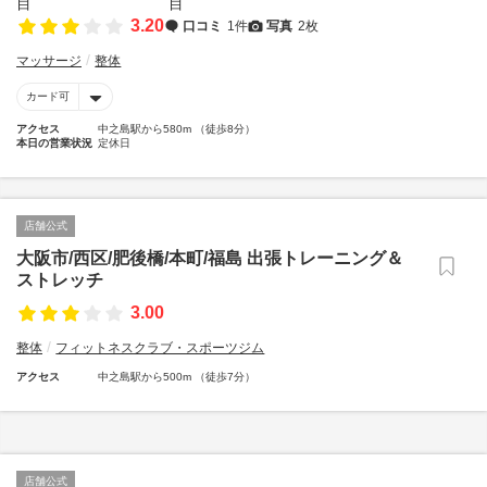
3.20
口コミ
1件
写真
2枚
マッサージ
整体
カード可
アクセス
中之島駅から580m （徒歩8分）
本日の営業状況
定休日
店舗公式
大阪市/西区/肥後橋/本町/福島 出張トレーニング＆
ストレッチ
3.00
整体
フィットネスクラブ・スポーツジム
アクセス
中之島駅から500m （徒歩7分）
店舗公式