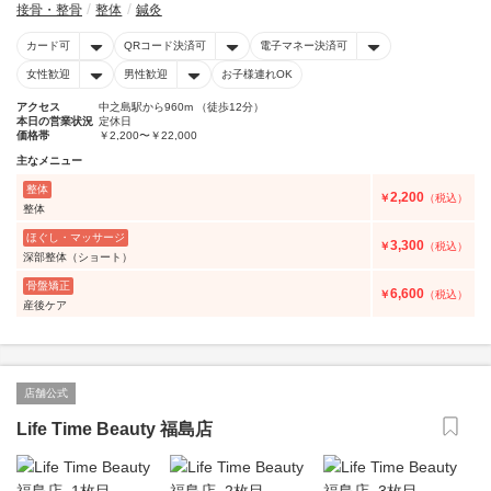
接骨・整骨
整体
鍼灸
カード可
QRコード決済可
電子マネー決済可
女性歓迎
男性歓迎
お子様連れOK
アクセス
中之島駅から960m （徒歩12分）
本日の営業状況
定休日
価格帯
￥2,200〜￥22,000
主なメニュー
整体
2,200
￥
（税込）
整体
ほぐし・マッサージ
3,300
￥
（税込）
深部整体（ショート）
骨盤矯正
6,600
￥
（税込）
産後ケア
店舗公式
Life Time Beauty 福島店