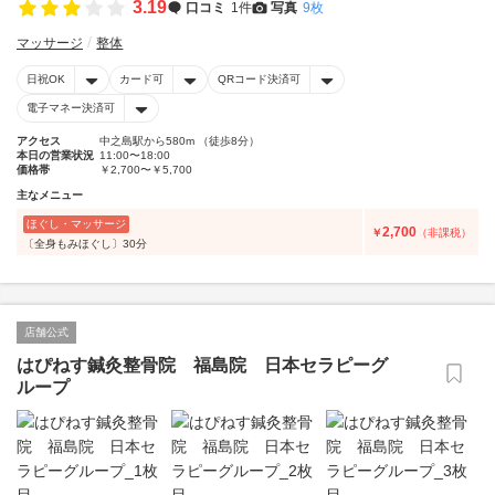
3.19
口コミ
1件
写真
9枚
マッサージ
整体
日祝OK
カード可
QRコード決済可
電子マネー決済可
アクセス
中之島駅から580m （徒歩8分）
本日の営業状況
11:00〜18:00
価格帯
￥2,700〜￥5,700
主なメニュー
ほぐし・マッサージ
2,700
￥
（非課税）
〔全身もみほぐし〕30分
店舗公式
はぴねす鍼灸整骨院 福島院 日本セラピーグ
ループ