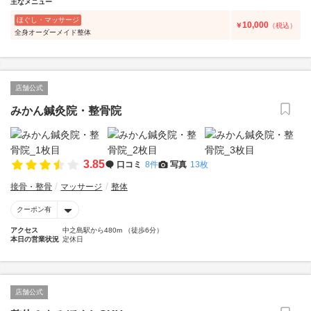
主なメニュー
ほぐし・マッサージ
10,000
￥
（税込）
全身オーダーメイド整体
店舗公式
みかん鍼灸院・整骨院
3.85
口コミ
8件
写真
13枚
接骨・整骨
マッサージ
整体
クーポン有
アクセス
中之島駅から480m （徒歩6分）
本日の営業状況
定休日
店舗公式