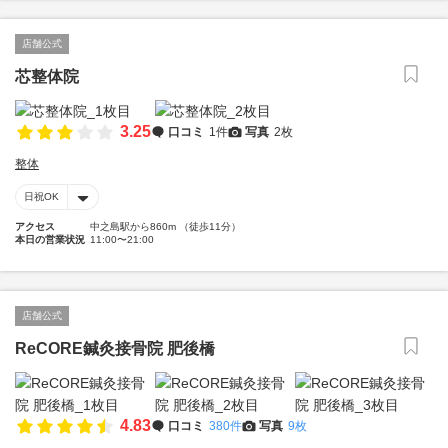
店舗公式
芯整体院
3.25
口コミ
1件
写真
2枚
整体
日祝OK
アクセス
中之島駅から860m （徒歩11分）
本日の営業状況
11:00〜21:00
店舗公式
ReCORE鍼灸接骨院 肥後橋
4.83
口コミ
380件
写真
9枚