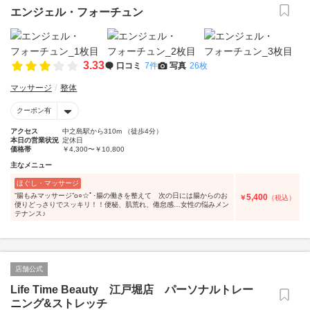
エンジェル・フォーチュン
3.33
口コミ
7件
写真
26枚
マッサージ
整体
クーポン有
アクセス
中之島駅から310m （徒歩4分）
本日の営業状況
定休日
価格帯
￥4,300〜￥10,800
主なメニュー
ほぐし・マッサージ
”腸もみマッサージ”o○☆ﾟ･腸の働きを整えて 次の日には腸からのお
5,400
￥
（税込）
便りどっさりでスッキリ！！便秘、肌荒れ、倦怠感…女性の悩みメン
テナンス♪
店舗公式
Life Time Beauty 江戸堀店 パーソナルトレー
ニング&ストレッチ