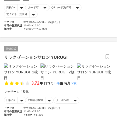
日祝OK
カード可
QRコード決済可
電子マネー決済可
アクセス
中之島駅から530m （徒歩7分）
本日の営業状況
10:00〜19:00
価格帯
￥3,000〜￥17,000
店舗公式
リラクゼーションサロン YURUGI
3.72
口コミ
8件
写真
9枚
マッサージ
整体
日祝OK
21時以降OK
クーポン有
アクセス
中之島駅から600m （徒歩8分）
本日の営業状況
11:00〜23:00
価格帯
￥540〜￥8,400