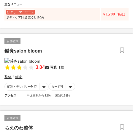
主なメニュー
ほぐし・マッサージ
1,700
￥
（税込）
ボディケア[もみほぐし]30分
店舗公式
鍼灸salon bloom
3.04
写真
1枚
整体
鍼灸
配達・デリバリー対応
カード可
アクセス
中之島駅から820m （徒歩11分）
店舗公式
ちえのわ整体