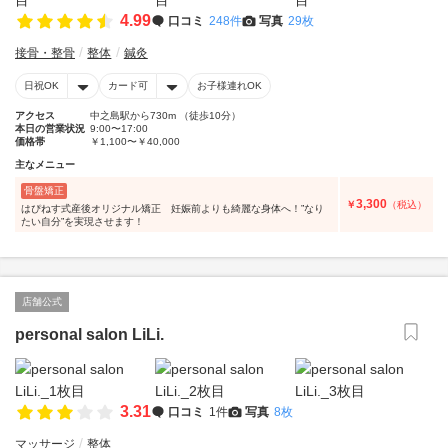
4.99
口コミ
248件
写真
29枚
接骨・整骨
整体
鍼灸
日祝OK
カード可
お子様連れOK
アクセス
中之島駅から730m （徒歩10分）
本日の営業状況
9:00〜17:00
価格帯
￥1,100〜￥40,000
主なメニュー
骨盤矯正
3,300
￥
（税込）
はぴねす式産後オリジナル矯正 妊娠前よりも綺麗な身体へ！”なり
たい自分”を実現させます！
店舗公式
personal salon LiLi.
3.31
口コミ
1件
写真
8枚
マッサージ
整体