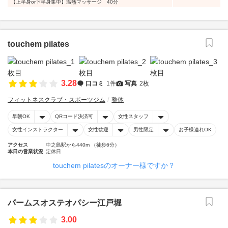
【上半身or下半身集中】温熱マッサージ 40分
touchem pilates
3.28
口コミ
1件
写真
2枚
フィットネスクラブ・スポーツジム
整体
早朝OK
QRコード決済可
女性スタッフ
女性インストラクター
女性歓迎
男性限定
お子様連れOK
アクセス
中之島駅から440m （徒歩6分）
本日の営業状況
定休日
touchem pilatesのオーナー様ですか？
パームスオステオパシー江戸堀
3.00