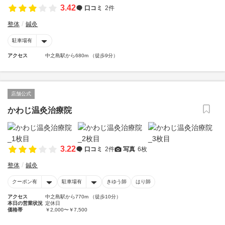
3.42
口コミ
2件
整体
鍼灸
駐車場有
アクセス
中之島駅から680m （徒歩9分）
店舗公式
かわじ温灸治療院
3.22
口コミ
2件
写真
6枚
整体
鍼灸
クーポン有
駐車場有
きゆう師
はり師
アクセス
中之島駅から770m （徒歩10分）
本日の営業状況
定休日
価格帯
￥2,000〜￥7,500