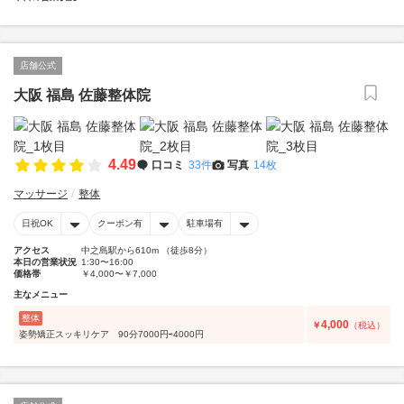
店舗公式
大阪 福島 佐藤整体院
4.49
口コミ
33件
写真
14枚
マッサージ
整体
日祝OK
クーポン有
駐車場有
アクセス
中之島駅から610m （徒歩8分）
本日の営業状況
1:30〜16:00
価格帯
￥4,000〜￥7,000
主なメニュー
整体
4,000
￥
（税込）
姿勢矯正スッキリケア 90分7000円⇨4000円