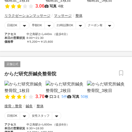
3.06
写真
4枚
リラクゼーションマッサージ
マッサージ
整体
日祝OK
早朝OK
21時以降OK
クーポン有
アクセス
中之島駅から440m （徒歩6分）
本日の営業状況
8:00〜21:30
価格帯
￥5,200〜￥15,600
店舗公式
からだ研究所鍼灸整骨院
3.70
口コミ
5件
写真
50枚
接骨・整骨
鍼灸
整体
日祝OK
女性スタッフ
アクセス
中之島駅から600m （徒歩8分）
本日の営業状況
9:30〜18:00