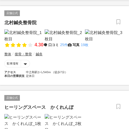
店舗公式
北村鍼灸整骨院
4.30
口コミ
25件
写真
19枚
整体
接骨・整骨
鍼灸
駐車場有
アクセス
中之島駅から540m （徒歩7分）
本日の営業状況
定休日
店舗公式
ヒーリングスペース かくれんぼ