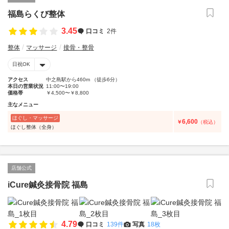
福島らくび整体
3.45
口コミ
2件
整体
マッサージ
接骨・整骨
日祝OK
アクセス
中之島駅から460m （徒歩6分）
本日の営業状況
11:00〜19:00
価格帯
￥4,500〜￥8,800
主なメニュー
ほぐし・マッサージ
6,600
￥
（税込）
ほぐし整体（全身）
店舗公式
iCure鍼灸接骨院 福島
4.79
口コミ
139件
写真
18枚