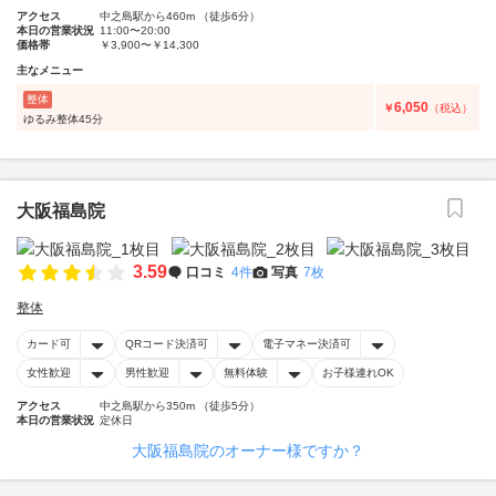
アクセス
中之島駅から460m （徒歩6分）
本日の営業状況
11:00〜20:00
価格帯
￥3,900〜￥14,300
主なメニュー
整体
6,050
￥
（税込）
ゆるみ整体45分
大阪福島院
3.59
口コミ
4件
写真
7枚
整体
カード可
QRコード決済可
電子マネー決済可
女性歓迎
男性歓迎
無料体験
お子様連れOK
アクセス
中之島駅から350m （徒歩5分）
本日の営業状況
定休日
大阪福島院のオーナー様ですか？