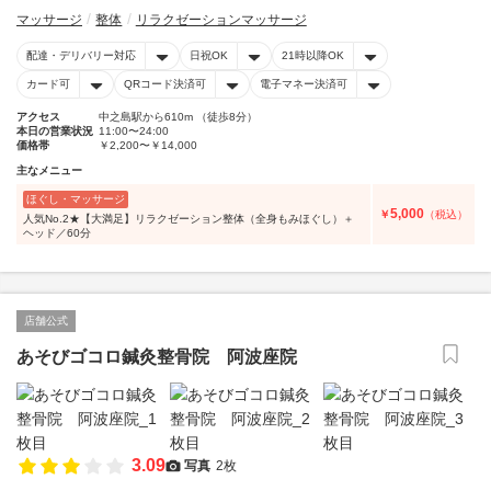
マッサージ
整体
リラクゼーションマッサージ
配達・デリバリー対応
日祝OK
21時以降OK
カード可
QRコード決済可
電子マネー決済可
アクセス
中之島駅から610m （徒歩8分）
本日の営業状況
11:00〜24:00
価格帯
￥2,200〜￥14,000
主なメニュー
ほぐし・マッサージ
5,000
￥
（税込）
人気No.2★【大満足】リラクゼーション整体（全身もみほぐし）＋
ヘッド／60分
店舗公式
あそびゴコロ鍼灸整骨院 阿波座院
3.09
写真
2枚