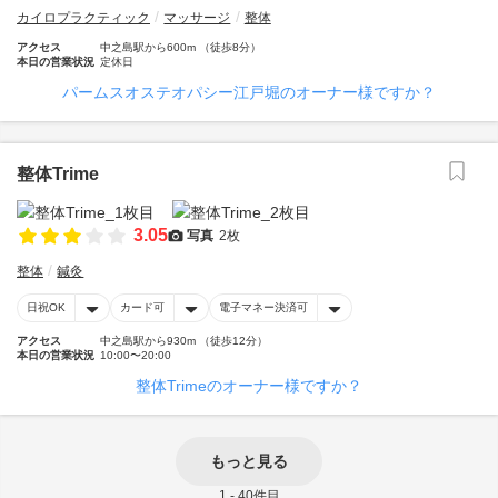
カイロプラクティック
マッサージ
整体
アクセス
中之島駅から600m （徒歩8分）
本日の営業状況
定休日
パームスオステオパシー江戸堀のオーナー様ですか？
整体Trime
3.05
写真
2枚
整体
鍼灸
日祝OK
カード可
電子マネー決済可
アクセス
中之島駅から930m （徒歩12分）
本日の営業状況
10:00〜20:00
整体Trimeのオーナー様ですか？
もっと見る
1 - 40件目