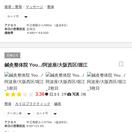
接骨・整骨
マッサージ
整体
カード可
アクセス
中之島駅から580m （徒歩8分）
本日の営業状況
定休日
価格帯
￥480〜￥8,000
店舗公式
鍼灸整体院 You.../阿波座/大阪西区/堀江
3.36
口コミ
2件
写真
2枚
整体
カイロプラクティック
鍼灸
クーポン有
カード可
アクセス
中之島駅から570m （徒歩8分）
本日の営業状況
9:00〜21:00