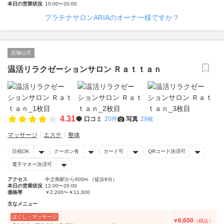
本日の営業状況
10:00〜20:00
プラチナサロンARIAのオーナー様ですか？
店舗公式
温活リラクゼーションサロン Ｒａｔｔａｎ
4.31
口コミ
20件
写真
29枚
マッサージ
エステ
整体
日祝OK
クーポン有
カード可
QRコード決済可
電子マネー決済可
アクセス
中之島駅から600m （徒歩8分）
本日の営業状況
12:00〜20:00
価格帯
￥2,200〜￥11,000
主なメニュー
ほぐし・マッサージ
6,600
￥
（税込）