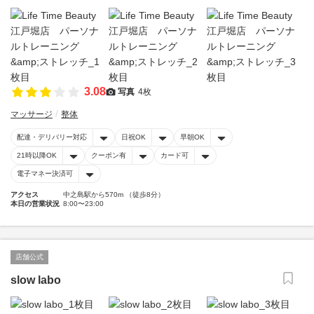
3.08
写真
4枚
マッサージ
整体
配達・デリバリー対応
日祝OK
早朝OK
21時以降OK
クーポン有
カード可
電子マネー決済可
アクセス
中之島駅から570m （徒歩8分）
本日の営業状況
8:00〜23:00
店舗公式
slow labo