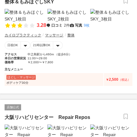
整体＆もみほぐしSKY
3.28
口コミ
2件
写真
9枚
カイロプラクティック
マッサージ
整体
日祝OK
21時以降OK
アクセス
中之島駅から460m （徒歩6分）
本日の営業状況
11:00〜29:00
価格帯
￥2,000〜￥7,800
主なメニュー
ほぐし・マッサージ
2,500
￥
（税込）
ボディケア30分
店舗公式
大阪リハビリセンター Repair Repos