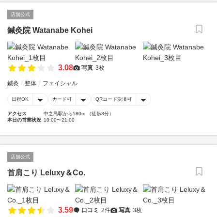
店舗公式
鍼灸院 Watanabe Kohei
3.08
写真
3枚
鍼灸
整体
フェイシャル
日祝OK
カード可
QRコード決済可
アクセス
中之島駅から580m （徒歩8分）
本日の営業状況
10:00〜21:00
店舗公式
首肩こり Leluxy＆Co.
3.59
口コミ
2件
写真
3枚