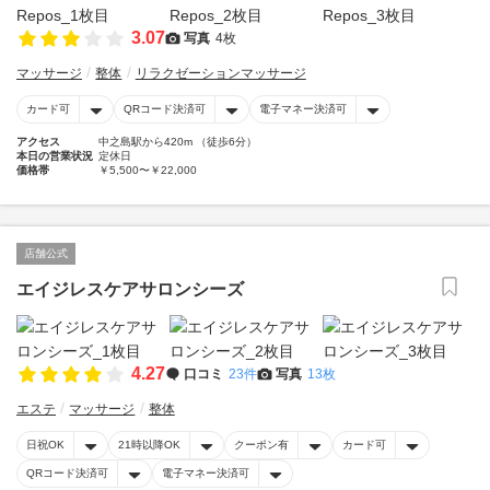
3.07
写真
4枚
マッサージ
整体
リラクゼーションマッサージ
カード可
QRコード決済可
電子マネー決済可
アクセス
中之島駅から420m （徒歩6分）
本日の営業状況
定休日
価格帯
￥5,500〜￥22,000
店舗公式
エイジレスケアサロンシーズ
4.27
口コミ
23件
写真
13枚
エステ
マッサージ
整体
日祝OK
21時以降OK
クーポン有
カード可
QRコード決済可
電子マネー決済可