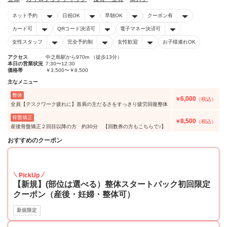
ネット予約
日祝OK
早朝OK
クーポン有
カード可
QRコード決済可
電子マネー決済可
女性スタッフ
完全予約制
女性歓迎
お子様連れOK
アクセス
中之島駅から970m （徒歩13分）
本日の営業状況
7:30〜12:30
価格帯
￥3,500〜￥8,500
主なメニュー
整体
6,000
￥
（税込）
全員【デスクワーク疲れに】首肩の主だるさをすっきり疲労回復整体
骨盤矯正
8,500
￥
（税込）
産後骨盤矯正２回目以降の方 約30分 【回数券の方もこちらで♪】
おすすめのクーポン
49
PickUp
【新規】(部位は選べる）整体スタートパック初回限定
クーポン（産後・妊婦・整体可）
新規限定