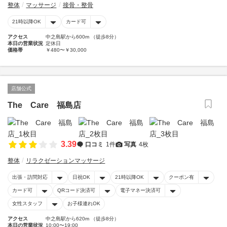
整体
マッサージ
接骨・整骨
21時以降OK
カード可
アクセス
中之島駅から600m （徒歩8分）
本日の営業状況
定休日
価格帯
￥480〜￥30,000
店舗公式
The Care 福島店
3.39
口コミ
1件
写真
4枚
整体
リラクゼーションマッサージ
出張・訪問対応
日祝OK
21時以降OK
クーポン有
カード可
QRコード決済可
電子マネー決済可
女性スタッフ
お子様連れOK
アクセス
中之島駅から620m （徒歩8分）
本日の営業状況
10:00〜19:00