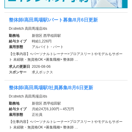
整体師/高田馬場駅/パート募集/8月6日更新
Dr.stretch 高田馬場店/ds
勤務地
新宿区 西早稲田駅
給与タイプ
時給1,226円
雇用形態
アルバイト・パート
【仕事内容】<パーソナルトレーナー>プロアスリートやモデルもサポー
ト 未経験・無資格OK <募集職種> 整体師 …
求人の更新日
2026-08-06
スポンサー
求人ボックス
整体師/高田馬場駅/社員募集/8月6日更新
Dr.stretch 高田馬場店/ds
勤務地
新宿区 西早稲田駅
給与タイプ
月給24万6,100円～45万円
雇用形態
正社員
【仕事内容】<パーソナルトレーナー>プロアスリートやモデルもサポー
ト 未経験・無資格OK <募集職種> 整体師 …