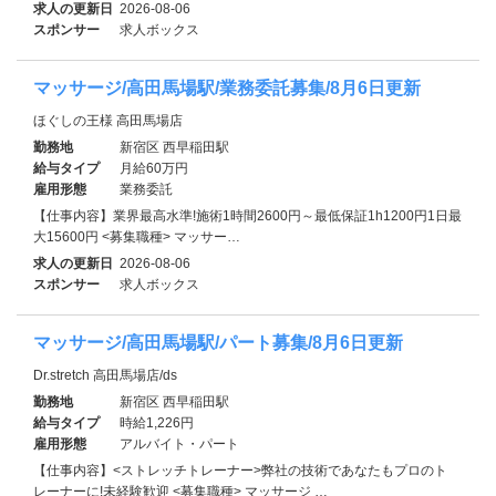
求人の更新日
2026-08-06
スポンサー
求人ボックス
マッサージ/高田馬場駅/業務委託募集/8月6日更新
ほぐしの王様 高田馬場店
勤務地
新宿区 西早稲田駅
給与タイプ
月給60万円
雇用形態
業務委託
【仕事内容】業界最高水準!施術1時間2600円～最低保証1h1200円1日最
大15600円 <募集職種> マッサー…
求人の更新日
2026-08-06
スポンサー
求人ボックス
マッサージ/高田馬場駅/パート募集/8月6日更新
Dr.stretch 高田馬場店/ds
勤務地
新宿区 西早稲田駅
給与タイプ
時給1,226円
雇用形態
アルバイト・パート
【仕事内容】<ストレッチトレーナー>弊社の技術であなたもプロのト
レーナーに!未経験歓迎 <募集職種> マッサージ …