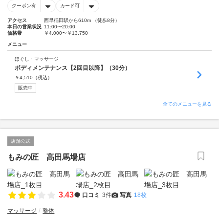
クーポン有
カード可
アクセス
西早稲田駅から610m （徒歩8分）
本日の営業状況
11:00〜20:00
価格帯
￥4,000〜￥13,750
メニュー
ほぐし・マッサージ
ボディメンテナンス【2回目以降】（30分）
￥
4,510
（税込）
販売中
全てのメニューを見る
店舗公式
もみの匠 高田馬場店
3.43
口コミ
3件
写真
18枚
マッサージ
整体