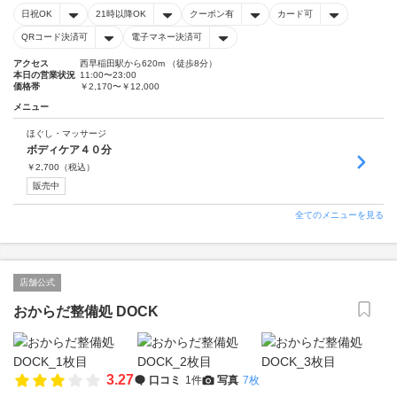
日祝OK
21時以降OK
クーポン有
カード可
QRコード決済可
電子マネー決済可
アクセス
西早稲田駅から620m （徒歩8分）
本日の営業状況
11:00〜23:00
価格帯
￥2,170〜￥12,000
メニュー
ほぐし・マッサージ
ボディケア４０分
￥
2,700
（税込）
販売中
全てのメニューを見る
店舗公式
おからだ整備処 DOCK
3.27
口コミ
1件
写真
7枚