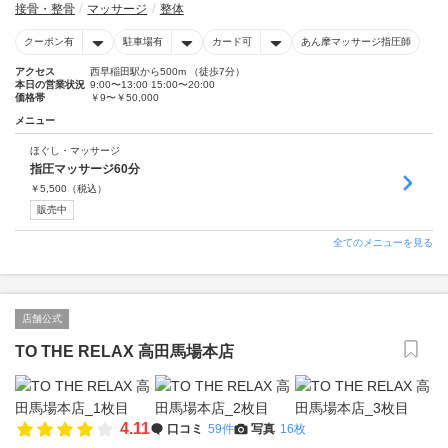
接骨・整骨
マッサージ
整体
クーポン有
駐車場有
カード可
あん摩マッサージ指圧師
アクセス
西早稲田駅から500m （徒歩7分）
本日の営業状況
9:00〜13:00 15:00〜20:00
価格帯
￥9〜￥50,000
メニュー
ほぐし・マッサージ
指圧マッサージ60分
￥
5,500
（税込）
販売中
全てのメニューを見る
店舗公式
TO THE RELAX 高田馬場本店
4.11
口コミ
59件
写真
16枚