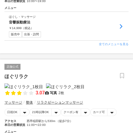
本日の営業状況
10:00〜19:00
メニュー
ほぐし・マッサージ
音響振動療法
￥
14,999
（税込）
販売中
出張・訪問
全てのメニューを見る
店舗公式
ほぐリラク
3.07
写真
2枚
マッサージ
整体
リラクゼーションマッサージ
日祝OK
21時以降OK
クーポン有
カード可
アクセス
西早稲田駅から530m （徒歩7分）
本日の営業状況
11:00〜22:00
メニュー