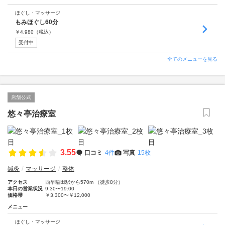
ほぐし・マッサージ
もみほぐし60分
￥
4,980
（税込）
受付中
全てのメニューを見る
店舗公式
悠々亭治療室
3.55
口コミ
4件
写真
15枚
鍼灸
マッサージ
整体
アクセス
西早稲田駅から570m （徒歩8分）
本日の営業状況
9:30〜19:00
価格帯
￥3,300〜￥12,000
メニュー
ほぐし・マッサージ