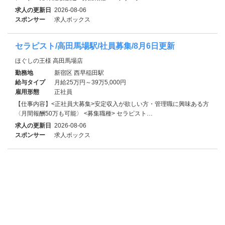
求人の更新日
2026-08-06
スポンサー
求人ボックス
セラピスト/高田馬場駅/社員募集/8月6日更新
ほぐしの王様 高田馬場店
勤務地
新宿区 西早稲田駅
給与タイプ
月給25万円～39万5,000円
雇用形態
正社員
【仕事内容】<正社員大募集>安定収入が欲しい方・管理職に興味ある方
〈月間報酬50万も可能〉 <募集職種> セラピスト…
求人の更新日
2026-08-06
スポンサー
求人ボックス