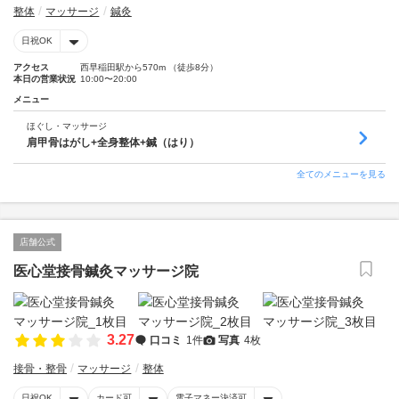
整体
マッサージ
鍼灸
日祝OK
アクセス
西早稲田駅から570m （徒歩8分）
本日の営業状況
10:00〜20:00
メニュー
ほぐし・マッサージ
肩甲骨はがし+全身整体+鍼（はり）
全てのメニューを見る
店舗公式
医心堂接骨鍼灸マッサージ院
3.27
口コミ
1件
写真
4枚
接骨・整骨
マッサージ
整体
日祝OK
カード可
電子マネー決済可