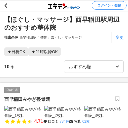
ログイン・登録
【ほぐし・マッサージ】西早稲田駅周辺
のおすすめ整体院
変更
検索条件
西早稲田駅
整体
ほぐし・マッサージ
日祝OK
21時以降OK
10
件
店舗公式
西早稲田みやぎ整骨院
4.71
口コミ
784件
写真
62枚