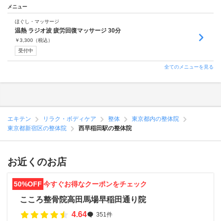
メニュー
ほぐし・マッサージ
温熱 ラジオ波 疲労回復マッサージ 30分
￥
3,300
（税込）
受付中
全てのメニューを見る
エキテン
リラク・ボディケア
整体
東京都内の整体院
東京都新宿区の整体院
西早稲田駅の整体院
お近くのお店
50%OFF
今すぐお得なクーポンをチェック
こころ整骨院高田馬場早稲田通り院
4.64
351件