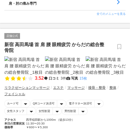
肩・肘の痛み専門
全てのメニューを見る
店舗公式
新宿 高田馬場 首 肩 腰 眼精疲労 からだの総合整
骨院
3.52
口コミ
3件
写真
15枚
リラクゼーションマッサージ
エステ
マッサージ
接骨・整骨
整体
フェイシャル
カード可
QRコード決済可
電子マネー決済可
女性スタッフ
女性歓迎
男性歓迎
アクセス
西早稲田駅から1000m （徒歩13分）
本日の営業状況
11:30〜20:30
価格帯
￥600〜￥5,300