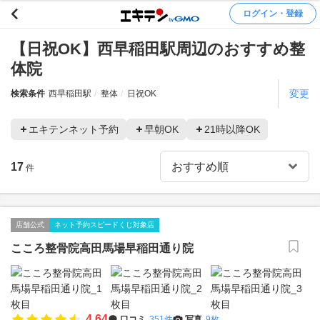
ログイン・登録
【日祝OK】西早稲田駅周辺のおすすめ整
体院
変更
検索条件
西早稲田駅
整体
日祝OK
エキテンネット予約
早朝OK
21時以降OK
17
件
店舗公式
ネット予約スピードくじ対象店
こころ整骨院高田馬場早稲田通り院
4.64
口コミ
351件
写真
9枚