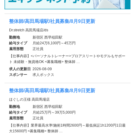
整体師/高田馬場駅/社員募集/8月9日更新
Dr.stretch 高田馬場店/ds
勤務地
新宿区 西早稲田駅
給与タイプ
月給24万6,100円～45万円
雇用形態
正社員
【仕事内容】<パーソナルトレーナー>プロアスリートやモデルもサポー
ト 未経験・無資格OK <募集職種> 整体師 …
求人の更新日
2026-08-09
スポンサー
求人ボックス
整体師/高田馬場駅/社員募集/8月9日更新
ほぐしの王様 高田馬場店
勤務地
新宿区 西早稲田駅
給与タイプ
月給25万円～39万5,000円
雇用形態
正社員
【仕事内容】業界最高水準!施術1時間2600円～最低保証1h1200円1日最
大15600円 <募集職種> 整体師 …