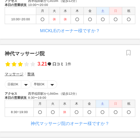
アクセス
西早稲田駅から910m （徒歩12分）
本日の営業状況
10:00〜20:00
月
火
水
木
金
土
日
祝
10:00~20:00
休
休
MICKLEのオーナー様ですか？
神代マッサージ院
3.21
口コミ
1件
マッサージ
整体
日祝OK
早朝OK
アクセス
西早稲田駅から940m （徒歩12分）
本日の営業状況
8:30〜19:00
月
火
水
木
金
土
日
祝
8:30~19:00
休
神代マッサージ院のオーナー様ですか？