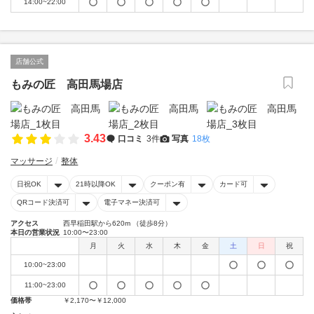
14:00~22:00
店舗公式
もみの匠 高田馬場店
3.43
口コミ
3件
写真
18枚
マッサージ
整体
日祝OK
21時以降OK
クーポン有
カード可
QRコード決済可
電子マネー決済可
アクセス
西早稲田駅から620m （徒歩8分）
本日の営業状況
10:00〜23:00
月
火
水
木
金
土
日
祝
10:00~23:00
11:00~23:00
価格帯
￥2,170〜￥12,000