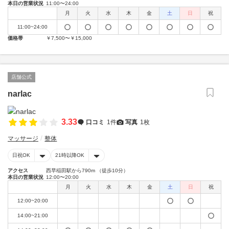
本日の営業状況
11:00〜24:00
月
火
水
木
金
土
日
祝
11:00~24:00
価格帯
￥7,500〜￥15,000
店舗公式
narlac
3.33
口コミ
1件
写真
1枚
マッサージ
整体
日祝OK
21時以降OK
アクセス
西早稲田駅から790m （徒歩10分）
本日の営業状況
12:00〜20:00
月
火
水
木
金
土
日
祝
12:00~20:00
14:00~21:00