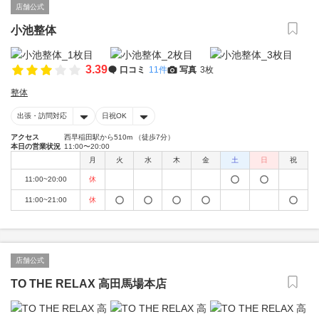
店舗公式
小池整体
3.39
口コミ
11件
写真
3枚
整体
出張・訪問対応
日祝OK
アクセス
西早稲田駅から510m （徒歩7分）
本日の営業状況
11:00〜20:00
月
火
水
木
金
土
日
祝
11:00~20:00
休
11:00~21:00
休
店舗公式
TO THE RELAX 高田馬場本店