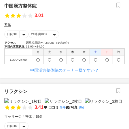
中国漢方整体院
3.01
整体
日祝OK
21時以降OK
アクセス
西早稲田駅から680m （徒歩9分）
本日の営業状況
11:00〜24:00
月
火
水
木
金
土
日
祝
11:00~24:00
中国漢方整体院のオーナー様ですか？
リラクシン
3.41
口コミ
9件
写真
8枚
マッサージ
整体
鍼灸
日祝OK