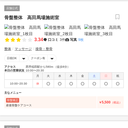
店舗公式
骨盤整体 高田馬場施術室
3.34
口コミ
3件
写真
9枚
整体
マッサージ
接骨・整骨
日祝OK
クーポン有
アクセス
西早稲田駅から580m （徒歩8分）
本日の営業状況
10:00〜20:30
月
火
水
木
金
土
日
祝
10:00~20:30
休
主なメニュー
骨盤矯正
5,500
￥
（税込）
産後骨盤ケアコース