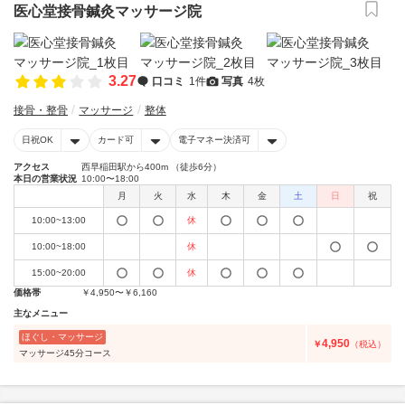
医心堂接骨鍼灸マッサージ院
3.27
口コミ
1件
写真
4枚
接骨・整骨
マッサージ
整体
日祝OK
カード可
電子マネー決済可
アクセス
西早稲田駅から400m （徒歩6分）
本日の営業状況
10:00〜18:00
月
火
水
木
金
土
日
祝
10:00~13:00
休
10:00~18:00
休
15:00~20:00
休
価格帯
￥4,950〜￥6,160
主なメニュー
ほぐし・マッサージ
4,950
￥
（税込）
マッサージ45分コース