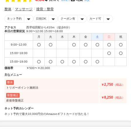
整体
マッサージ
接骨・整骨
ネット予約
日祝OK
クーポン有
カード可
アクセス
西早稲田駅から410m （徒歩6分）
本日の営業状況
9:00〜12:00 15:00〜18:00
月
火
水
木
金
土
日
祝
9:00~12:00
15:00~18:00
15:00~19:00
価格帯
￥500〜￥20,000
主なメニュー
整体
2,750
￥
（税込）
トリガーポイント施術法
骨盤矯正
8,250
￥
（税込）
産後骨盤矯正
ネット予約カレンダー
ネット予約で最大10,000円分のAmazonギフトカードが当たる！