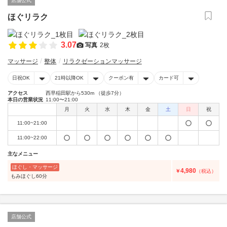
店舗公式
ほぐリラク
3.07
写真
2枚
マッサージ
整体
リラクゼーションマッサージ
日祝OK
21時以降OK
クーポン有
カード可
アクセス
西早稲田駅から530m （徒歩7分）
本日の営業状況
11:00〜21:00
月
火
水
木
金
土
日
祝
11:00~21:00
11:00~22:00
主なメニュー
ほぐし・マッサージ
4,980
￥
（税込）
もみほぐし60分
店舗公式