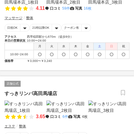
4.11
口コミ
59件
写真
16枚
マッサージ
整体
日祝OK
21時以降OK
クーポン有
アクセス
西早稲田駅から670m （徒歩9分）
本日の営業状況
10:00〜24:00
月
火
水
木
金
土
日
祝
10:00~24:00
価格帯
￥3,000〜￥3,240
店舗公式
すっきリンパ高田馬場店
3.65
口コミ
6件
写真
4枚
エステ
整体