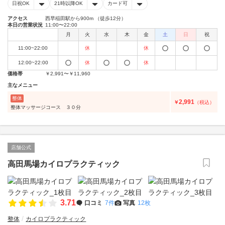
日祝OK
21時以降OK
カード可
アクセス
西早稲田駅から900m （徒歩12分）
本日の営業状況
11:00〜22:00
月
火
水
木
金
土
日
祝
11:00~22:00
休
休
12:00~22:00
休
休
価格帯
￥2,991〜￥11,960
主なメニュー
整体
2,991
￥
（税込）
整体マッサージコース ３０分
店舗公式
高田馬場カイロプラクティック
3.71
口コミ
7件
写真
12枚
整体
カイロプラクティック