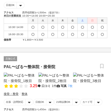
日祝OK
アクセス
西早稲田駅から500m （徒歩7分）
本日の営業状況
10:30〜14:00 16:00〜20:30
月
火
水
木
金
土
日
祝
10:30~14:00
16:00~20:30
価格帯
￥1,800〜￥3,500
店舗公式
PAL〜ぱる〜整体院・接骨院
3.25
口コミ
1件
写真
7枚
接骨・整骨
整体
出張・訪問対応
日祝OK
21時以降OK
カード可
アクセス
西早稲田駅から450m （徒歩6分）