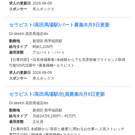
求人の更新日
2026-08-09
スポンサー
求人ボックス
セラピスト/高田馬場駅/パート募集/8月9日更新
Dr.stretch 高田馬場店/ds
勤務地
新宿区 西早稲田駅
給与タイプ
時給1,226円
雇用形態
アルバイト・パート
【仕事内容】<店長候補募集>未経験からでも充実研修でライセンス取得
可能!20代活躍中 <募集職種> セラピスト …
求人の更新日
2026-08-09
スポンサー
求人ボックス
セラピスト/高田馬場駅/社員募集/8月9日更新
Dr.stretch 高田馬場店/ds
勤務地
新宿区 西早稲田駅
給与タイプ
月給24万6,100円～45万円
雇用形態
正社員
【仕事内容】未経験から“美容と健康”に関わるお仕事へ 人気ストレッチ
専門店の顔に!研修有 <募集職種> セラピスト…