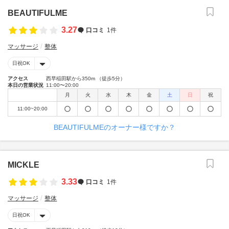
BEAUTIFULME
3.27
口コミ
1件
マッサージ
整体
日祝OK
アクセス
西早稲田駅から350m （徒歩5分）
本日の営業状況
11:00〜20:00
月
火
水
木
金
土
日
祝
11:00~20:00
BEAUTIFULMEのオーナー様ですか？
MICKLE
3.33
口コミ
1件
マッサージ
整体
日祝OK