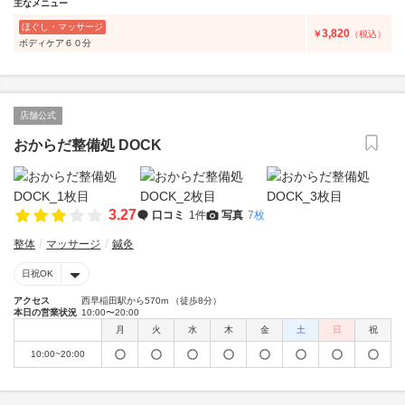
主なメニュー
ほぐし・マッサージ
3,820
￥
（税込）
ボディケア６０分
店舗公式
おからだ整備処 DOCK
3.27
口コミ
1件
写真
7枚
整体
マッサージ
鍼灸
日祝OK
アクセス
西早稲田駅から570m （徒歩8分）
本日の営業状況
10:00〜20:00
月
火
水
木
金
土
日
祝
10:00~20:00