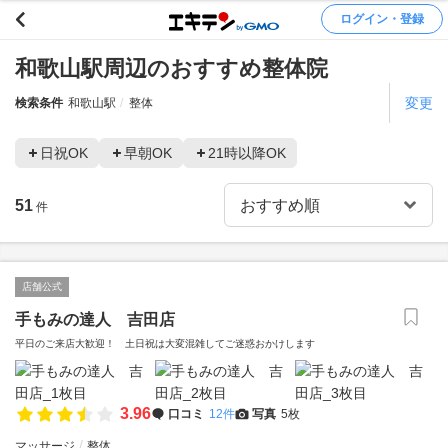
ログイン・登録
和歌山駅周辺のおすすめ整体院
変更
検索条件
和歌山駅
整体
日祝OK
早朝OK
21時以降OK
51
件
店舗公式
手もみの達人 吉田店
平日のご来店大歓迎！ 土日祝は大変混雑してご迷惑おかけします
3.96
口コミ
12件
写真
5枚
マッサージ
整体