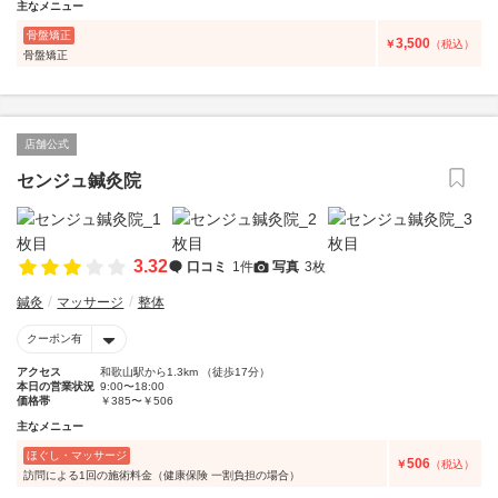
主なメニュー
骨盤矯正
3,500
￥
（税込）
骨盤矯正
店舗公式
センジュ鍼灸院
3.32
口コミ
1件
写真
3枚
鍼灸
マッサージ
整体
クーポン有
アクセス
和歌山駅から1.3km （徒歩17分）
本日の営業状況
9:00〜18:00
価格帯
￥385〜￥506
主なメニュー
ほぐし・マッサージ
506
￥
（税込）
訪問による1回の施術料金（健康保険 一割負担の場合）