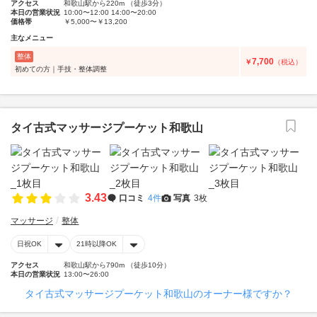
アクセス
和歌山駅から220m （徒歩3分）
本日の営業状況
10:00〜12:00 14:00〜20:00
価格帯
￥5,000〜￥13,200
主なメニュー
整体
7,700
￥
（税込）
初めての方｜手技・整体調整
タイ古式マッサージプーケット和歌山
3.43
口コミ
4件
写真
3枚
マッサージ
整体
日祝OK
21時以降OK
アクセス
和歌山駅から790m （徒歩10分）
本日の営業状況
13:00〜26:00
タイ古式マッサージプーケット和歌山のオーナー様ですか？