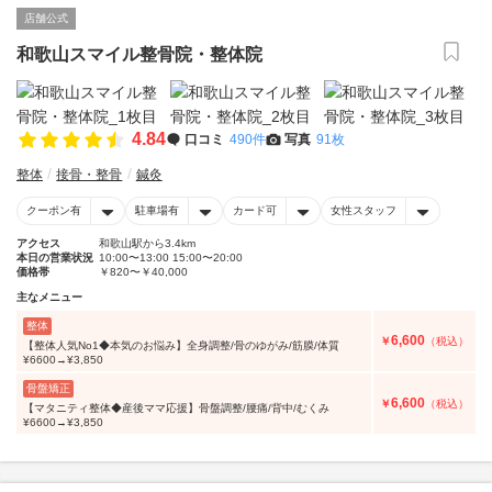
店舗公式
和歌山スマイル整骨院・整体院
4.84
口コミ
490件
写真
91枚
整体
接骨・整骨
鍼灸
クーポン有
駐車場有
カード可
女性スタッフ
アクセス
和歌山駅から3.4km
本日の営業状況
10:00〜13:00 15:00〜20:00
価格帯
￥820〜￥40,000
主なメニュー
整体
6,600
￥
（税込）
【整体人気No1◆本気のお悩み】全身調整/骨のゆがみ/筋膜/体質
¥6600→¥3,850
骨盤矯正
6,600
￥
（税込）
【マタニティ整体◆産後ママ応援】骨盤調整/腰痛/背中/むくみ
¥6600→¥3,850