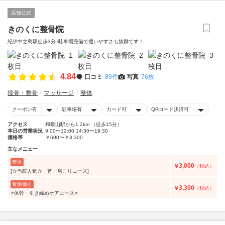
店舗公式
きのくに整骨院
紀伊中之島駅徒歩3分♪駐車場完備で通いやすさも抜群です！
4.84
口コミ
89件
写真
76枚
接骨・整骨
マッサージ
整体
クーポン有
駐車場有
カード可
QRコード決済可
アクセス
和歌山駅から1.2km （徒歩15分）
本日の営業状況
9:00〜12:00 14:30〜19:30
価格帯
￥600〜￥3,300
主なメニュー
整体
3,000
￥
（税込）
[☆当院人気☆ 首・肩こりコース]
骨盤矯正
3,300
￥
（税込）
⭐️体幹・引き締めケアコース⭐️