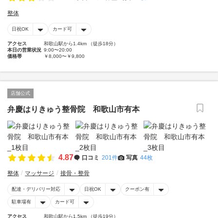
整体
日祝OK
カード可
アクセス
和歌山駅から1.4km （徒歩18分）
本日の営業状況
9:00〜20:00
価格帯
￥8,000〜￥9,800
店舗公式
弁慶はりきゅう整骨院 和歌山市有本
4.87
口コミ
201件
写真
44枚
整体
マッサージ
接骨・整骨
配達・デリバリー対応
日祝OK
クーポン有
駐車場有
カード可
アクセス
和歌山駅から1.5km （徒歩19分）