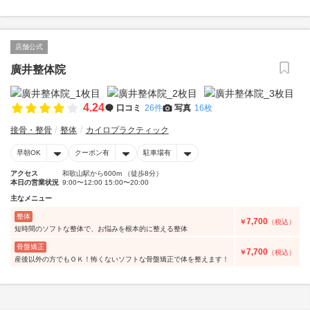
店舗公式
廣井整体院
4.24
口コミ
26件
写真
16枚
接骨・整骨
整体
カイロプラクティック
早朝OK
クーポン有
駐車場有
アクセス
和歌山駅から600m （徒歩8分）
本日の営業状況
9:00〜12:00 15:00〜20:00
主なメニュー
整体
7,700
￥
（税込）
短時間のソフトな整体で、お悩みを根本的に整える整体
骨盤矯正
7,700
￥
（税込）
産後以外の方でもＯＫ！怖くないソフトな骨盤矯正で体を整えます！