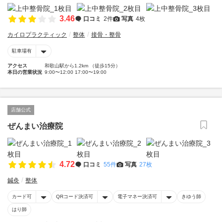
3.46
口コミ
2件
写真
4枚
カイロプラクティック
整体
接骨・整骨
駐車場有
アクセス
和歌山駅から1.2km （徒歩15分）
本日の営業状況
9:00〜12:00 17:00〜19:00
店舗公式
ぜんまい治療院
4.72
口コミ
55件
写真
27枚
鍼灸
整体
カード可
QRコード決済可
電子マネー決済可
きゆう師
はり師