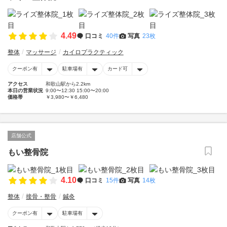
4.49
口コミ
40件
写真
23枚
整体
マッサージ
カイロプラクティック
クーポン有
駐車場有
カード可
アクセス
和歌山駅から2.2km
本日の営業状況
9:00〜12:30 15:00〜20:00
価格帯
￥3,980〜￥6,480
店舗公式
もい整骨院
4.10
口コミ
15件
写真
14枚
整体
接骨・整骨
鍼灸
クーポン有
駐車場有