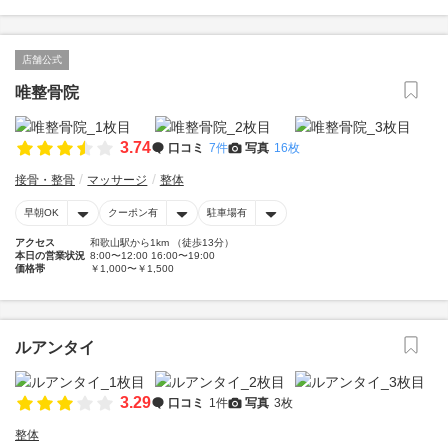
店舗公式
唯整骨院
3.74
口コミ
7件
写真
16枚
接骨・整骨
マッサージ
整体
早朝OK
クーポン有
駐車場有
アクセス
和歌山駅から1km （徒歩13分）
本日の営業状況
8:00〜12:00 16:00〜19:00
価格帯
￥1,000〜￥1,500
ルアンタイ
3.29
口コミ
1件
写真
3枚
整体