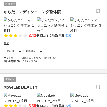
店舗公式
からだコンディショニング整体院
3.43
口コミ
2件
写真
53枚
整体
日祝OK
駐車場有
アクセス
和歌山駅から860m （徒歩11分）
本日の営業状況
10:00〜21:00
店舗公式
MoveLab BEAUTY
3.39
口コミ
3件
写真
22枚