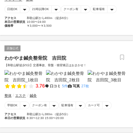
日祝OK
21時以降OK
クーポン有
駐車場有
アクセス
和歌山駅から460m （徒歩6分）
本日の営業状況
10:00〜24:00
価格帯
￥3,000〜￥3,500
店舗公式
わかやま鍼灸整骨院 吉田院
【和歌山駅徒歩5分】交通事故、骨盤・猫背矯正はおまかせ！
3.76
口コミ
5件
写真
27枚
整体
エステ
鍼灸
早朝OK
クーポン有
駐車場有
カード可
アクセス
和歌山駅から380m （徒歩5分）
本日の営業状況
8:30〜12:30 15:00〜20:00