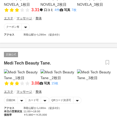
3.31
口コミ
4件
写真
7枚
エステ
マッサージ
整体
クーポン有
アクセス
和歌山駅から290m （徒歩4分）
店舗公式
Medi Tech Beauty Tane.
3.08
写真
15枚
エステ
マッサージ
整体
日祝OK
カード可
QRコード決済可
アクセス
和歌山駅から190m （徒歩3分）
本日の営業状況
11:00〜18:00
価格帯
￥5,980〜￥25,000