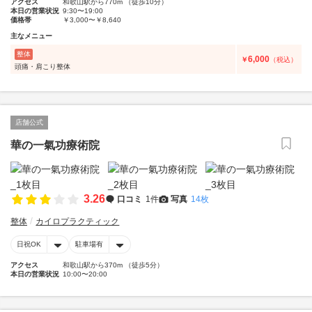
アクセス
和歌山駅から770m （徒歩10分）
本日の営業状況
9:30〜19:00
価格帯
￥3,000〜￥8,640
主なメニュー
整体
6,000
￥
（税込）
頭痛・肩こり整体
店舗公式
華の一氣功療術院
3.26
口コミ
1件
写真
14枚
整体
カイロプラクティック
日祝OK
駐車場有
アクセス
和歌山駅から370m （徒歩5分）
本日の営業状況
10:00〜20:00