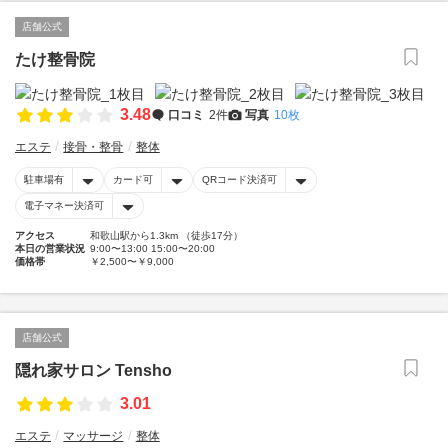
店舗公式
たけ整骨院
3.48
口コミ
2件
写真
10枚
エステ
接骨・整骨
整体
駐車場有
カード可
QRコード決済可
電子マネー決済可
アクセス
和歌山駅から1.3km （徒歩17分）
本日の営業状況
9:00〜13:00 15:00〜20:00
価格帯
￥2,500〜￥9,000
店舗公式
隠れ家サロン Tensho
3.01
エステ
マッサージ
整体