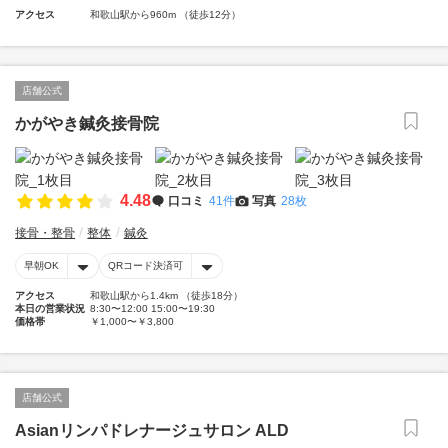
アクセス
和歌山駅から960m （徒歩12分）
店舗公式
かがやき鍼灸接骨院
4.48
口コミ
41件
写真
28枚
接骨・整骨
整体
鍼灸
早朝OK
QRコード決済可
アクセス
和歌山駅から1.4km （徒歩18分）
本日の営業状況
8:30〜12:00 15:00〜19:30
価格帯
￥1,000〜￥3,800
店舗公式
Asianリンパドレナージュサロン ALD