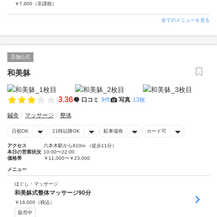
￥
7,600
（非課税）
全てのメニューを見る
店舗公式
和美躰
3.36
口コミ
9件
写真
13枚
鍼灸
マッサージ
整体
日祝OK
21時以降OK
駐車場有
カード可
アクセス
六本木駅から810m （徒歩11分）
本日の営業状況
10:00〜22:00
価格帯
￥11,000〜￥23,000
メニュー
ほぐし・マッサージ
和美躰式整体マッサージ90分
￥
16,000
（税込）
販売中