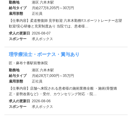
勤務地
港区 六本木駅
給与タイプ
月給27万8,205円～30万円
雇用形態
正社員
【仕事内容】柔道整復師 見学歓迎 六本木勤務!!スポーツトレーナー志望
歓迎!安心研修と充実制度あり 当院では、患者様…
求人の更新日
2026-08-07
スポンサー
求人ボックス
理学療法士・ボーナス・賞与あり
匠・麻布十番駅前整体院
勤務地
港区 六本木駅
給与タイプ
月給28万7,000円～35万円
雇用形態
正社員
【仕事内容】店舗へ来院される患者様の施術業務全般 ・施術(骨盤矯
正・姿勢改善など) ・受付、カウンセリング対応 ・院…
求人の更新日
2026-08-06
スポンサー
求人ボックス