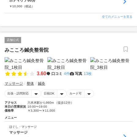
ボディケア60分
￥
10,000
（税込）
全てのメニューを見る
店舗公式
みこころ鍼灸整骨院
3.60
口コミ
4件
写真
13枚
マッサージ
整体
鍼灸
出張・訪問対応
日祝OK
カード可
アクセス
六本木駅から960m （徒歩12分）
本日の営業状況
10:00〜19:00
価格帯
￥3,300〜￥11,000
メニュー
ほぐし・マッサージ
マッサージ