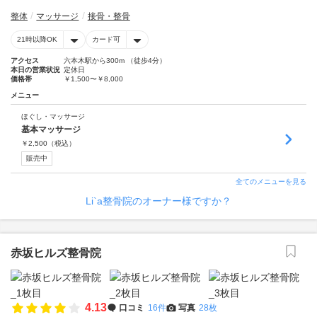
整体
マッサージ
接骨・整骨
21時以降OK
カード可
アクセス
六本木駅から300m （徒歩4分）
本日の営業状況
定休日
価格帯
￥1,500〜￥8,000
メニュー
ほぐし・マッサージ
基本マッサージ
￥
2,500
（税込）
販売中
全てのメニューを見る
Li`a整骨院のオーナー様ですか？
赤坂ヒルズ整骨院
4.13
口コミ
16件
写真
28枚