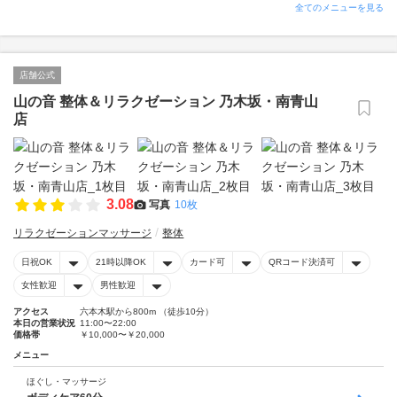
全てのメニューを見る
店舗公式
山の音 整体＆リラクゼーション 乃木坂・南青山
店
3.08
写真
10枚
リラクゼーションマッサージ
整体
日祝OK
21時以降OK
カード可
QRコード決済可
女性歓迎
男性歓迎
アクセス
六本木駅から800m （徒歩10分）
本日の営業状況
11:00〜22:00
価格帯
￥10,000〜￥20,000
メニュー
ほぐし・マッサージ