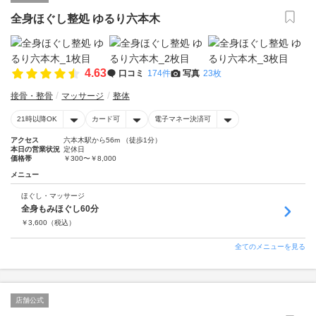
全身ほぐし整処 ゆるり六本木
4.63
口コミ
174件
写真
23枚
接骨・整骨
マッサージ
整体
21時以降OK
カード可
電子マネー決済可
アクセス
六本木駅から56m （徒歩1分）
本日の営業状況
定休日
価格帯
￥300〜￥8,000
メニュー
ほぐし・マッサージ
全身もみほぐし60分
￥
3,600
（税込）
全てのメニューを見る
店舗公式