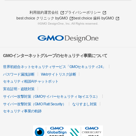
利用規約
運営会社
プライバシーポリシー
best choice クリニック byGMO
best choice 歯科 byGMO
©GMO DesignOne, Inc. All Rights reserved.
GMOインターネットグループのセキュリティ事業について
世界初総合ネットセキュリティサービス「GMOセキュリティ24」
パスワード漏洩診断
Webサイトリスク診断
セキュリティ相談AIチャットボット
実在証明・盗聴対策
サイバー攻撃対策（GMOサイバーセキュリティ byイエラエ）
サイバー攻撃対策（GMO Flatt Security）
なりすまし対策
セキュリティ事業の軌跡