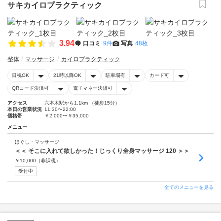
サキカイロプラクティック
3.94
口コミ
9件
写真
48枚
整体
マッサージ
カイロプラクティック
日祝OK
21時以降OK
駐車場有
カード可
QRコード決済可
電子マネー決済可
アクセス
六本木駅から1.1km （徒歩15分）
本日の営業状況
11:30〜22:00
価格帯
￥2,000〜￥35,000
メニュー
ほぐし・マッサージ
＜＜ そこに入れて欲しかった！じっくり全身マッサージ 120 ＞＞
￥
10,000
（非課税）
受付中
全てのメニューを見る