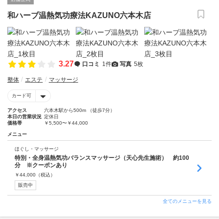
和ハーブ温熱気功療法KAZUNO六本木店
3.27
口コミ
1件
写真
5枚
整体
エステ
マッサージ
カード可
アクセス
六本木駅から500m （徒歩7分）
本日の営業状況
定休日
価格帯
￥5,500〜￥44,000
メニュー
ほぐし・マッサージ
特別・全身温熱気功バランスマッサージ（天心先生施術） 約100
分 ※クーポンあり
￥
44,000
（税込）
販売中
全てのメニューを見る