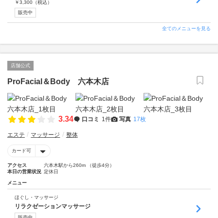
￥
3,300
（税込）
販売中
全てのメニューを見る
店舗公式
ProFacial＆Body 六本木店
3.34
口コミ
1件
写真
17枚
エステ
マッサージ
整体
カード可
アクセス
六本木駅から260m （徒歩4分）
本日の営業状況
定休日
メニュー
ほぐし・マッサージ
リラクゼーションマッサージ
販売中