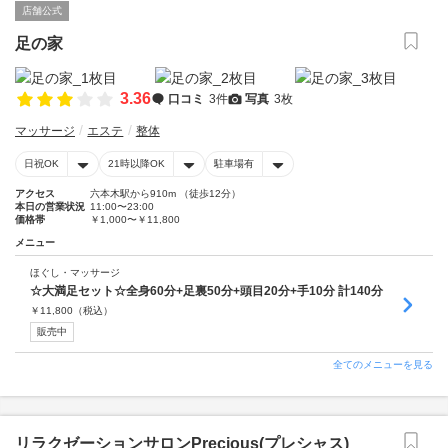
店舗公式
足の家
3.36
口コミ
3件
写真
3枚
マッサージ
エステ
整体
日祝OK
21時以降OK
駐車場有
アクセス
六本木駅から910m （徒歩12分）
本日の営業状況
11:00〜23:00
価格帯
￥1,000〜￥11,800
メニュー
ほぐし・マッサージ
☆大満足セット☆全身60分+足裏50分+頭目20分+手10分 計140分
￥
11,800
（税込）
販売中
全てのメニューを見る
リラクゼーションサロンPrecious(プレシャス)