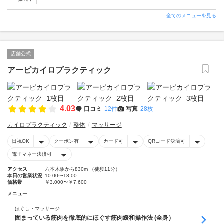
全てのメニューを見る
店舗公式
アーピカイロプラクティック
4.03
口コミ
12件
写真
28枚
カイロプラクティック
整体
マッサージ
日祝OK
クーポン有
カード可
QRコード決済可
電子マネー決済可
アクセス
六本木駅から830m （徒歩11分）
本日の営業状況
10:00〜18:00
価格帯
￥3,000〜￥7,600
メニュー
ほぐし・マッサージ
固まっている筋肉を徹底的にほぐす筋肉緩和操作法 (全身）