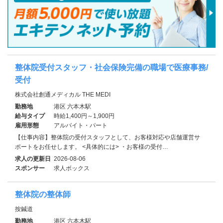
整体院受付スタッフ・社会保険完備の職場で医療事務/
受付
株式会社創通メディカル THE MEDI
勤務地
港区 六本木駅
給与タイプ
時給1,400円～1,900円
雇用形態
アルバイト・パート
【仕事内容】整体院の受付スタッフとして、お客様対応や店舗運営サ
ポートをお任せします。 <具体的には> ・お客様の受付…
求人の更新日
2026-08-06
スポンサー
求人ボックス
整体院の整体師
按鍼道
勤務地
港区 六本木駅