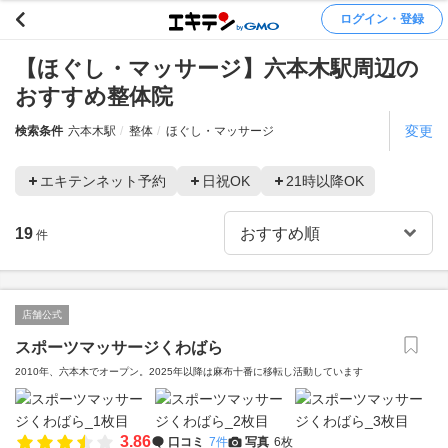
ログイン・登録
【ほぐし・マッサージ】六本木駅周辺の
おすすめ整体院
変更
検索条件
六本木駅
整体
ほぐし・マッサージ
エキテンネット予約
日祝OK
21時以降OK
19
件
店舗公式
スポーツマッサージくわばら
2010年、六本木でオープン。2025年以降は麻布十番に移転し活動しています
3.86
口コミ
7件
写真
6枚