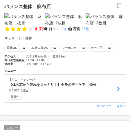
バランス整体 麻布店
4.33
口コミ
28件
写真
25枚
マッサージ
整体
日祝OK
21時以降OK
クーポン有
カード可
アクセス
六本木駅から1km （徒歩13分）
本日の営業状況
11:00〜22:00
価格帯
￥5,800〜￥17,400
メニュー
ほぐし・マッサージ
【体の芯から疲れをスッキリ！】全身ボディケア 40分
￥
5,800
（税込）
販売中
全てのメニューを見る
店舗公式