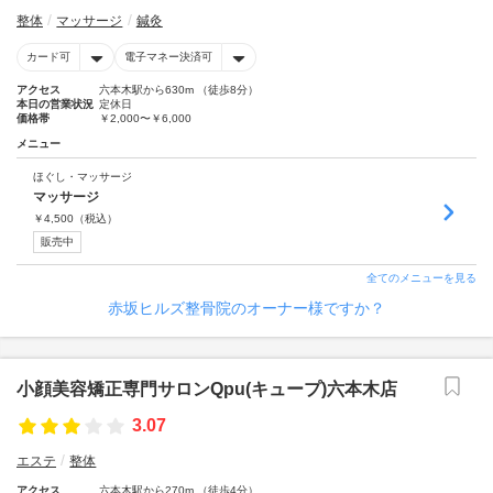
整体
マッサージ
鍼灸
カード可
電子マネー決済可
アクセス
六本木駅から630m （徒歩8分）
本日の営業状況
定休日
価格帯
￥2,000〜￥6,000
メニュー
ほぐし・マッサージ
マッサージ
￥
4,500
（税込）
販売中
全てのメニューを見る
赤坂ヒルズ整骨院のオーナー様ですか？
小顔美容矯正専門サロンQpu(キュープ)六本木店
3.07
エステ
整体
アクセス
六本木駅から270m （徒歩4分）