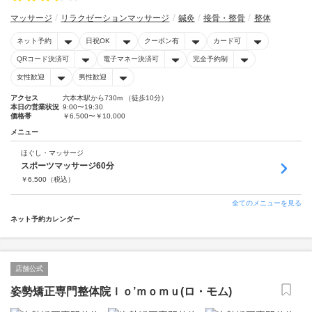
マッサージ
リラクゼーションマッサージ
鍼灸
接骨・整骨
整体
ネット予約
日祝OK
クーポン有
カード可
QRコード決済可
電子マネー決済可
完全予約制
女性歓迎
男性歓迎
アクセス
六本木駅から730m （徒歩10分）
本日の営業状況
9:00〜19:30
価格帯
￥6,500〜￥10,000
メニュー
ほぐし・マッサージ
スポーツマッサージ60分
￥
6,500
（税込）
全てのメニューを見る
ネット予約カレンダー
店舗公式
姿勢矯正専門整体院ｌｏ’ｍｏｍｕ(ロ・モム)