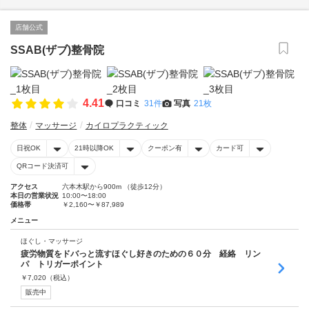
店舗公式
SSAB(ザブ)整骨院
4.41
口コミ
31件
写真
21枚
整体
マッサージ
カイロプラクティック
日祝OK
21時以降OK
クーポン有
カード可
QRコード決済可
アクセス
六本木駅から900m （徒歩12分）
本日の営業状況
10:00〜18:00
価格帯
￥2,160〜￥87,989
メニュー
ほぐし・マッサージ
疲労物質をドバっと流すほぐし好きのための６０分 経絡 リン
パ トリガーポイント
￥
7,020
（税込）
販売中