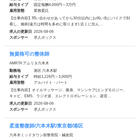
給与タイプ
固定報酬4,000円～3万円
雇用形態
業務委託
【仕事内容】問い合わせがあってから30分以内にお伺い先にバイクで到
着し、施術(遠方は時間を多めに取ります) 近くに住ん…
求人の更新日
2026-08-06
スポンサー
求人ボックス
無資格可の整体師
AMRTA アムリタ六本木
勤務地
港区 六本木駅
給与タイプ
時給1,226円～3,000円
雇用形態
アルバイト・パート
【仕事内容】オイルマッサージ、痩身、マシンケア(エンダモロジー、
キャビ、EMS、ラジオ波、エレクトロポレーション、超音…
求人の更新日
2026-08-06
スポンサー
求人ボックス
柔道整復師/六本木駅/東京都/港区
六本木ミッドタウン前整骨院・鍼灸院