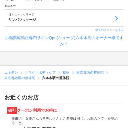
メニュー
ほぐし・マッサージ
リンパマッサージ
全てのメニューを見る
小顔美容矯正専門サロンQpu(キュープ)六本木店のオーナー様です
か？
エキテン
リラク・ボディケア
整体
東京都内の整体院
東京都港区の整体院
六本木駅の整体院
お近くのお店
値引
クーポン利用でお得に
美形術、女優さんもモデルさんもご希望は同じ。お顔のたて寸を詰め
ること。