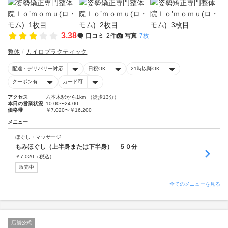
3.38
口コミ
2件
写真
7枚
整体
カイロプラクティック
配達・デリバリー対応
日祝OK
21時以降OK
クーポン有
カード可
アクセス
六本木駅から1km （徒歩13分）
本日の営業状況
10:00〜24:00
価格帯
￥7,020〜￥16,200
メニュー
ほぐし・マッサージ
もみほぐし（上半身または下半身） ５０分
￥
7,020
（税込）
販売中
全てのメニューを見る
店舗公式