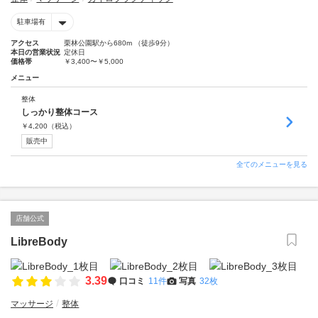
駐車場有
アクセス
栗林公園駅から680m （徒歩9分）
本日の営業状況
定休日
価格帯
￥3,400〜￥5,000
メニュー
整体
しっかり整体コース
￥
4,200
（税込）
販売中
全てのメニューを見る
店舗公式
LibreBody
3.39
口コミ
11件
写真
32枚
マッサージ
整体