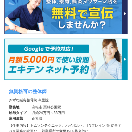
無資格可の整体師
きずな鍼灸整骨院 今里院
勤務地
高松市 栗林公園駅
給与タイプ
月給24万円～33万円
雇用形態
正社員
【仕事内容】トムソンテクニック、ハイボルト、TNブレイン 等 従事す
べき業務の変更なし 就業場所の変更あり(将来的に…