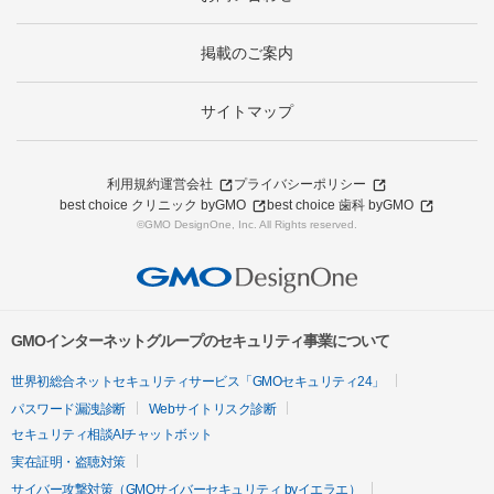
掲載のご案内
サイトマップ
利用規約
運営会社
プライバシーポリシー
best choice クリニック byGMO
best choice 歯科 byGMO
©GMO DesignOne, Inc. All Rights reserved.
GMOインターネットグループのセキュリティ事業について
世界初総合ネットセキュリティサービス「GMOセキュリティ24」
パスワード漏洩診断
Webサイトリスク診断
セキュリティ相談AIチャットボット
実在証明・盗聴対策
サイバー攻撃対策（GMOサイバーセキュリティ byイエラエ）