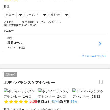
整体
日祝OK
クーポン有
駐車場有
アクセス
栗林公園駅から1.2km （徒歩16分）
本日の営業状況
9:00〜20:00
メニュー
整体
腰痛コース
￥
7,700
（税込）
全てのメニューを見る
店舗公式
ボディバランスケアセンター
5.00
口コミ
434件
写真
85枚
整体
マッサージ
カイロプラクティック