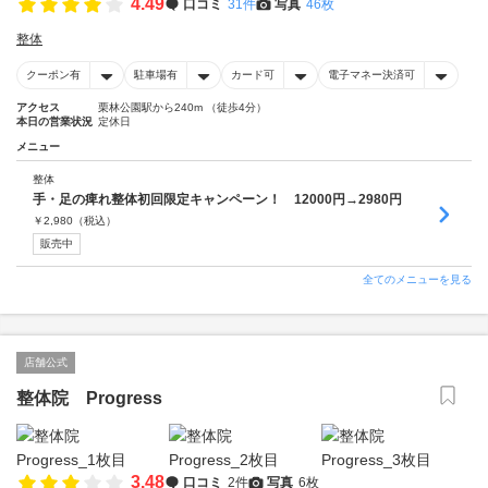
4.49
口コミ
31件
写真
46枚
整体
クーポン有
駐車場有
カード可
電子マネー決済可
アクセス
栗林公園駅から240m （徒歩4分）
本日の営業状況
定休日
メニュー
整体
手・足の痺れ整体初回限定キャンペーン！ 12000円→2980円
￥
2,980
（税込）
販売中
全てのメニューを見る
店舗公式
整体院 Progress
3.48
口コミ
2件
写真
6枚