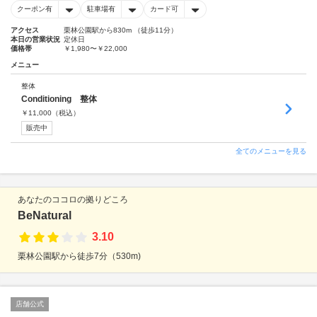
クーポン有
駐車場有
カード可
アクセス
栗林公園駅から830m （徒歩11分）
本日の営業状況
定休日
価格帯
￥1,980〜￥22,000
メニュー
整体
Conditioning 整体
￥
11,000
（税込）
販売中
全てのメニューを見る
あなたのココロの拠りどころ
BeNatural
3.10
栗林公園駅から徒歩7分（530m)
店舗公式