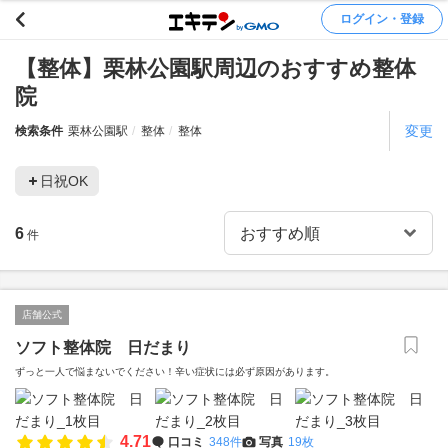
ログイン・登録
【整体】栗林公園駅周辺のおすすめ整体
院
変更
検索条件
栗林公園駅
整体
整体
日祝OK
6
件
店舗公式
ソフト整体院 日だまり
ずっと一人で悩まないでください！辛い症状には必ず原因があります。
4.71
口コミ
348件
写真
19枚