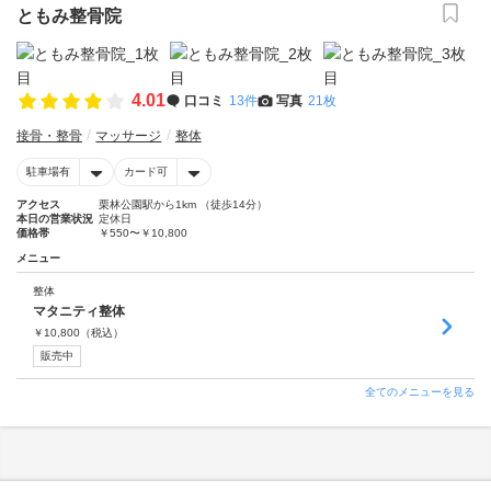
ともみ整骨院
4.01
口コミ
13件
写真
21枚
接骨・整骨
マッサージ
整体
駐車場有
カード可
アクセス
栗林公園駅から1km （徒歩14分）
本日の営業状況
定休日
価格帯
￥550〜￥10,800
メニュー
整体
マタニティ整体
￥
10,800
（税込）
販売中
全てのメニューを見る