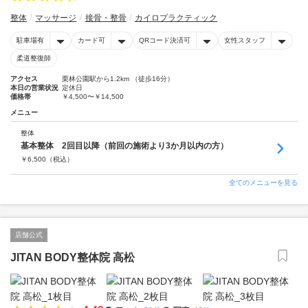
整体
マッサージ
接骨・整骨
カイロプラクティック
駐車場有
カード可
QRコード決済可
女性スタッフ
柔道整復師
アクセス
栗林公園駅から1.2km （徒歩16分）
本日の営業状況
定休日
価格帯
￥4,500〜￥14,500
メニュー
整体
基本整体 2回目以降（前回の施術より3か月以内の方）
￥
6,500
（税込）
全てのメニューを見る
店舗公式
JITAN BODY整体院 高松