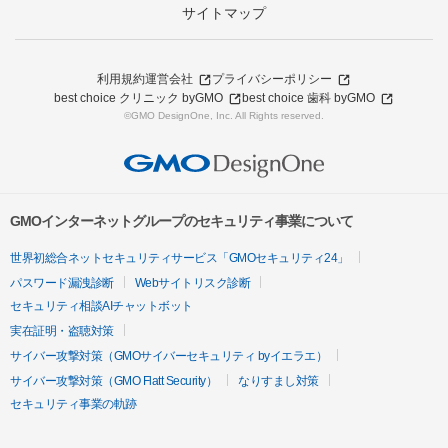
サイトマップ
利用規約
運営会社
プライバシーポリシー
best choice クリニック byGMO
best choice 歯科 byGMO
©GMO DesignOne, Inc. All Rights reserved.
GMOインターネットグループのセキュリティ事業について
世界初総合ネットセキュリティサービス「GMOセキュリティ24」
パスワード漏洩診断
Webサイトリスク診断
セキュリティ相談AIチャットボット
実在証明・盗聴対策
サイバー攻撃対策（GMOサイバーセキュリティ byイエラエ）
サイバー攻撃対策（GMO Flatt Security）
なりすまし対策
セキュリティ事業の軌跡