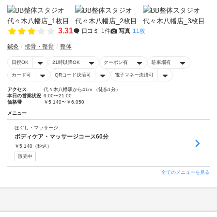
3.31
口コミ
1件
写真
11枚
鍼灸
接骨・整骨
整体
日祝OK
21時以降OK
クーポン有
駐車場有
カード可
QRコード決済可
電子マネー決済可
アクセス
代々木八幡駅から41m （徒歩1分）
本日の営業状況
9:00〜21:00
価格帯
￥5,140〜￥6,050
メニュー
ほぐし・マッサージ
ボディケア・マッサージコース60分
￥
5,140
（税込）
販売中
全てのメニューを見る