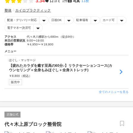
3.34
口コミ
1件
写真
11枚
整体
カイロプラクティック
配達・デリバリー対応
日祝OK
駐車場有
カード可
電子マネー決済可
アクセス
代々木八幡駅から680m （徒歩9分）
本日の営業状況
9:00〜19:00
価格帯
￥4,950〜￥19,800
メニュー
ほぐし・マッサージ
【疲れたカラダを癒す至高の60分♪】リラクセーションコース(カ
ウンセリング＋全身もみほぐし＋全身ストレッチ)
￥
8,800
（税込）
販売中
全てのメニューを見る
店舗公式
代々木上原ブロック整骨院