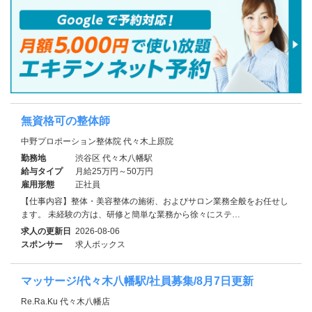
無資格可の整体師
中野プロポーション整体院 代々木上原院
勤務地
渋谷区 代々木八幡駅
給与タイプ
月給25万円～50万円
雇用形態
正社員
【仕事内容】整体・美容整体の施術、およびサロン業務全般をお任せし
ます。 未経験の方は、研修と簡単な業務から徐々にステ…
求人の更新日
2026-08-06
スポンサー
求人ボックス
マッサージ/代々木八幡駅/社員募集/8月7日更新
Re.Ra.Ku 代々木八幡店