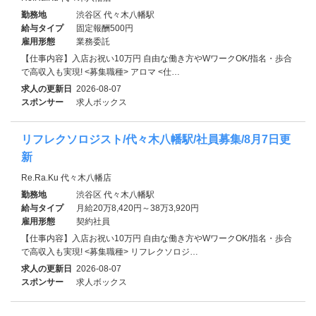
勤務地
渋谷区 代々木八幡駅
給与タイプ
固定報酬500円
雇用形態
業務委託
【仕事内容】入店お祝い10万円 自由な働き方やWワークOK/指名・歩合
で高収入も実現! <募集職種> アロマ <仕…
求人の更新日
2026-08-07
スポンサー
求人ボックス
リフレクソロジスト/代々木八幡駅/社員募集/8月7日更
新
Re.Ra.Ku 代々木八幡店
勤務地
渋谷区 代々木八幡駅
給与タイプ
月給20万8,420円～38万3,920円
雇用形態
契約社員
【仕事内容】入店お祝い10万円 自由な働き方やWワークOK/指名・歩合
で高収入も実現! <募集職種> リフレクソロジ…
求人の更新日
2026-08-07
スポンサー
求人ボックス