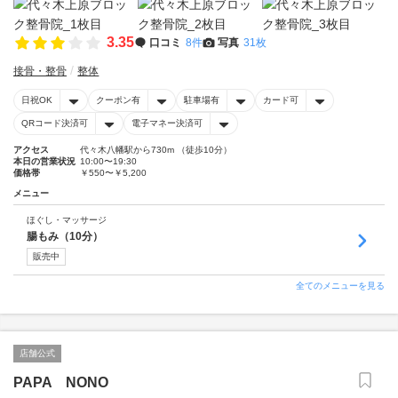
3.35
口コミ
8件
写真
31枚
接骨・整骨
整体
日祝OK
クーポン有
駐車場有
カード可
QRコード決済可
電子マネー決済可
アクセス
代々木八幡駅から730m （徒歩10分）
本日の営業状況
10:00〜19:30
価格帯
￥550〜￥5,200
メニュー
ほぐし・マッサージ
腸もみ（10分）
販売中
全てのメニューを見る
店舗公式
PAPA NONO