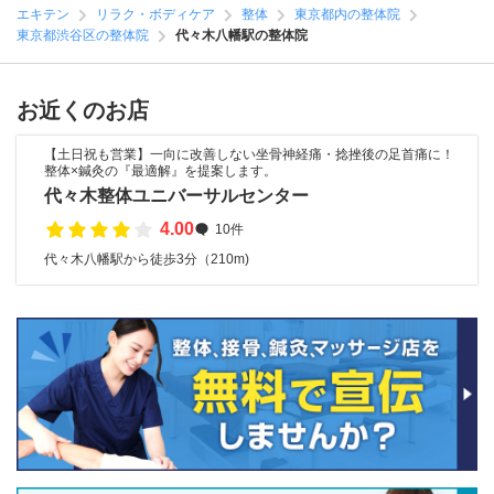
エキテン
リラク・ボディケア
整体
東京都内の整体院
東京都渋谷区の整体院
代々木八幡駅の整体院
お近くのお店
【土日祝も営業】一向に改善しない坐骨神経痛・捻挫後の足首痛に！
整体×鍼灸の『最適解』を提案します。
代々木整体ユニバーサルセンター
4.00
10件
代々木八幡駅から徒歩3分（210m)