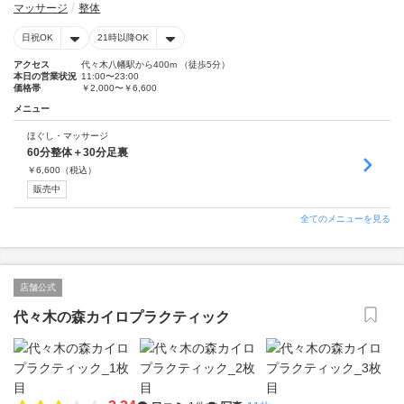
マッサージ
整体
日祝OK
21時以降OK
アクセス
代々木八幡駅から400m （徒歩5分）
本日の営業状況
11:00〜23:00
価格帯
￥2,000〜￥6,600
メニュー
ほぐし・マッサージ
60分整体＋30分足裏
￥
6,600
（税込）
販売中
全てのメニューを見る
店舗公式
代々木の森カイロプラクティック