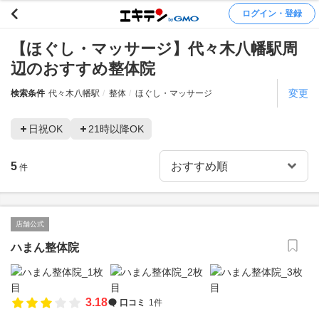
ログイン・登録
【ほぐし・マッサージ】代々木八幡駅周
辺のおすすめ整体院
変更
検索条件
代々木八幡駅
整体
ほぐし・マッサージ
日祝OK
21時以降OK
5
件
店舗公式
ハまん整体院
3.18
口コミ
1件