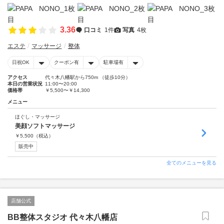
3.36
口コミ
1件
写真
4枚
エステ
マッサージ
整体
日祝OK
クーポン有
駐車場有
アクセス
代々木八幡駅から750m （徒歩10分）
本日の営業状況
11:00〜20:00
価格帯
￥5,500〜￥14,300
メニュー
ほぐし・マッサージ
美顔ソフトマッサージ
￥
5,500
（税込）
販売中
全てのメニューを見る
店舗公式
BB整体スタジオ 代々木八幡店