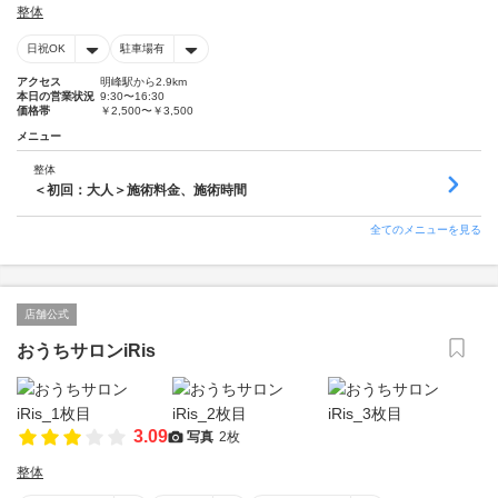
整体
日祝OK
駐車場有
アクセス
明峰駅から2.9km
本日の営業状況
9:30〜16:30
価格帯
￥2,500〜￥3,500
メニュー
整体
＜初回：大人＞施術料金、施術時間
全てのメニューを見る
店舗公式
おうちサロンiRis
3.09
写真
2枚
整体