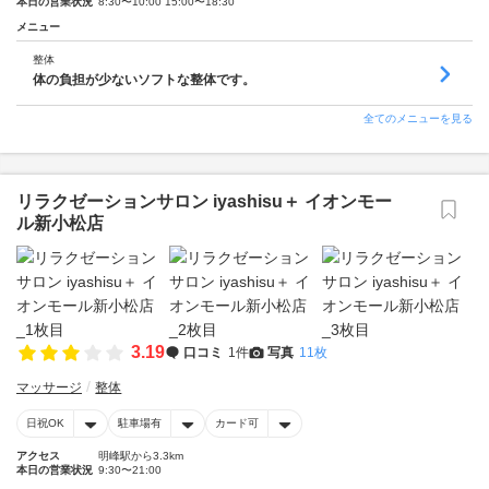
本日の営業状況
8:30〜10:00 15:00〜18:30
メニュー
整体
体の負担が少ないソフトな整体です。
全てのメニューを見る
リラクゼーションサロン iyashisu＋ イオンモー
ル新小松店
3.19
口コミ
1件
写真
11枚
マッサージ
整体
日祝OK
駐車場有
カード可
アクセス
明峰駅から3.3km
本日の営業状況
9:30〜21:00