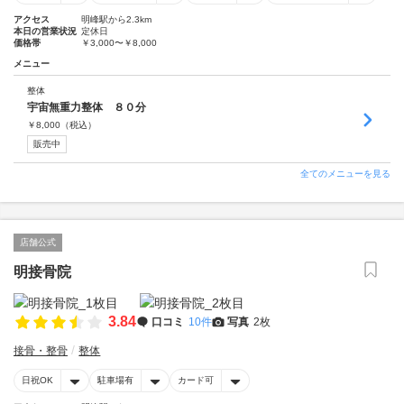
アクセス
明峰駅から2.3km
本日の営業状況
定休日
価格帯
￥3,000〜￥8,000
メニュー
整体
宇宙無重力整体 ８０分
￥
8,000
（税込）
販売中
全てのメニューを見る
店舗公式
明接骨院
3.84
口コミ
10件
写真
2枚
接骨・整骨
整体
日祝OK
駐車場有
カード可