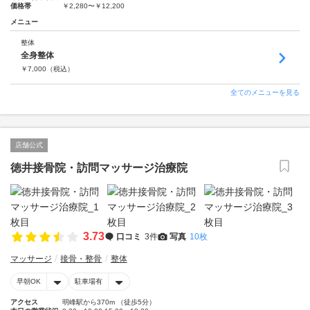
価格帯
￥2,280〜￥12,200
メニュー
整体
全身整体
￥
7,000
（税込）
全てのメニューを見る
店舗公式
徳井接骨院・訪問マッサージ治療院
3.73
口コミ
3件
写真
10枚
マッサージ
接骨・整骨
整体
早朝OK
駐車場有
アクセス
明峰駅から370m （徒歩5分）