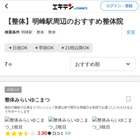
ログイン・登録
【整体】明峰駅周辺のおすすめ整体院
変更
検索条件
明峰駅
整体
整体
日祝OK
早朝OK
21時以降OK
7
件
店舗公式
整体みらいゆこまつ
独自の施術で心身をリフレッシュ！快適な体で明日も明後日も笑顔でお過ごしいただけるよ
うサポートします
3.90
口コミ
8件