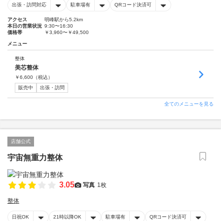
出張・訪問対応
駐車場有
QRコード決済可
アクセス
明峰駅から5.2km
本日の営業状況
9:30〜16:30
価格帯
￥3,960〜￥49,500
メニュー
整体
美芯整体
￥
6,600
（税込）
販売中
出張・訪問
全てのメニューを見る
店舗公式
宇宙無重力整体
3.05
写真
1枚
整体
日祝OK
21時以降OK
駐車場有
QRコード決済可