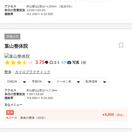
アクセス
村山駅(山形)から200m （徒歩3分）
本日の営業状況
10:00〜20:00
価格帯
￥2,100〜￥10,500
店舗公式
葉山整体院
3.75
口コミ
6件
写真
1枚
整体
カイロプラクティック
日祝OK
早朝OK
クーポン有
駐車場有
アクセス
村山駅(山形)から7.2km
本日の営業状況
7:00〜19:00
価格帯
￥6,000〜￥15,000
主なメニュー
整体
6,000
￥
（税込）
Aコース 身体の整体（20分）