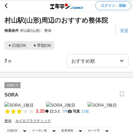
ログイン・登録
村山駅(山形)周辺のおすすめ整体院
変更
検索条件
村山駅(山形)
整体
日祝OK
早朝OK
7
件
店舗公式
SORA
3.35
口コミ
7件
写真
12枚
整体
カイロプラクティック
日祝OK
クーポン有
駐車場有
カード可