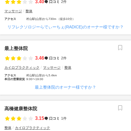
3.40
口コミ
2件
マッサージ
整体
アクセス
村山駅(山形)から730m （徒歩10分）
リフレクソロジーらでぃーちぇ(RADICE)のオーナー様ですか？
最上整体院
3.46
口コミ
2件
カイロプラクティック
マッサージ
整体
アクセス
村山駅(山形)から5.4km
本日の営業状況
9:00〜19:00
最上整体院のオーナー様ですか？
高橋健康整体院
3.15
口コミ
1件
整体
カイロプラクティック