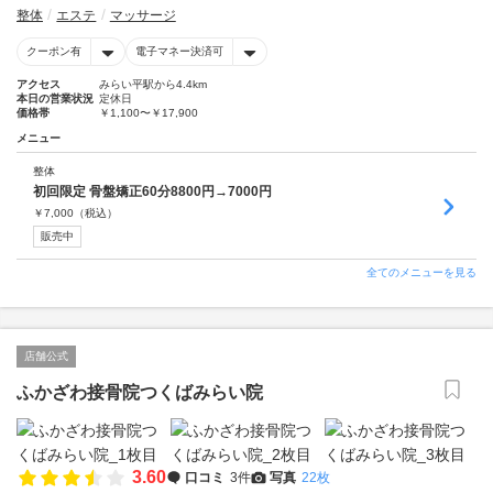
整体
エステ
マッサージ
クーポン有
電子マネー決済可
アクセス
みらい平駅から4.4km
本日の営業状況
定休日
価格帯
￥1,100〜￥17,900
メニュー
整体
初回限定 骨盤矯正60分8800円→7000円
￥
7,000
（税込）
販売中
全てのメニューを見る
店舗公式
ふかざわ接骨院つくばみらい院
3.60
口コミ
3件
写真
22枚