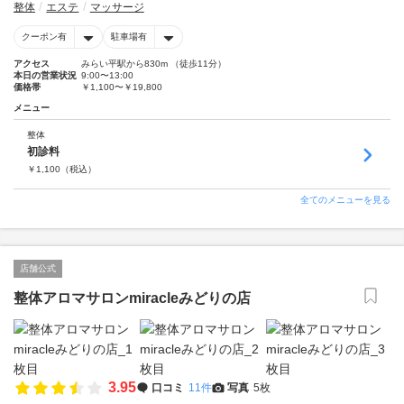
整体
エステ
マッサージ
クーポン有
駐車場有
アクセス
みらい平駅から830m （徒歩11分）
本日の営業状況
9:00〜13:00
価格帯
￥1,100〜￥19,800
メニュー
整体
初診料
￥
1,100
（税込）
全てのメニューを見る
店舗公式
整体アロマサロンmiracleみどりの店
3.95
口コミ
11件
写真
5枚