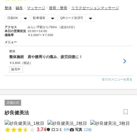
整体
鍼灸
マッサージ
接骨・整骨
リラクゼーションマッサージ
日祝OK
駐車場有
QRコード決済可
アクセス
みらい平駅から790m （徒歩10分）
本日の営業状況
10:00〜14:00
価格帯
￥2,000〜￥7,000
メニュー
整体
整体施術 肩や腰周りの痛み、疲労回復に！
￥
3,800
（税込）
販売中
全てのメニューを見る
店舗公式
紗良健美法
3.74
口コミ
6件
写真
12枚