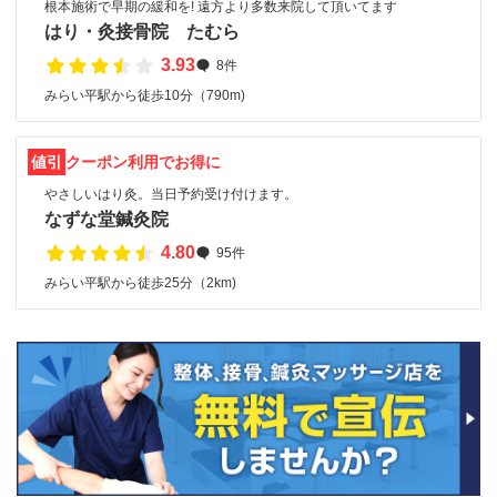
根本施術で早期の緩和を! 遠方より多数来院して頂いてます
はり・灸接骨院 たむら
3.93
8件
みらい平駅から徒歩10分（790m)
値引
クーポン利用でお得に
やさしいはり灸。当日予約受け付けます。
なずな堂鍼灸院
4.80
95件
みらい平駅から徒歩25分（2km)