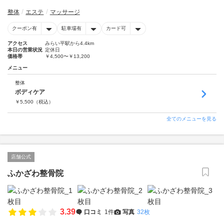
整体
エステ
マッサージ
クーポン有
駐車場有
カード可
アクセス
みらい平駅から4.4km
本日の営業状況
定休日
価格帯
￥4,500〜￥13,200
メニュー
整体
ボディケア
￥
5,500
（税込）
全てのメニューを見る
店舗公式
ふかざわ整骨院
3.39
口コミ
1件
写真
32枚