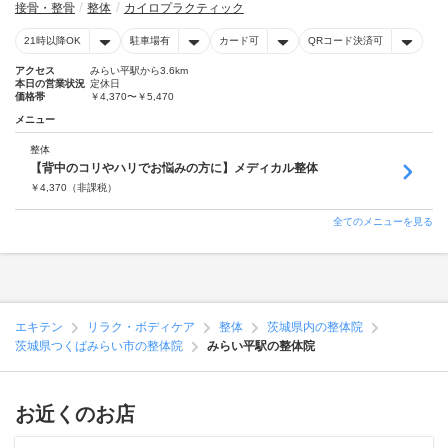
接骨・整骨
整体
カイロプラクティック
21時以降OK
駐車場有
カード可
QRコード決済可
アクセス
みらい平駅から3.6km
本日の営業状況
定休日
価格帯
￥4,370〜￥5,470
メニュー
整体
【背中のコリやハリでお悩みの方に】メディカル整体
￥
4,370
（非課税）
全てのメニューを見る
エキテン
リラク・ボディケア
整体
茨城県内の整体院
茨城県つくばみらい市の整体院
みらい平駅の整体院
お近くのお店