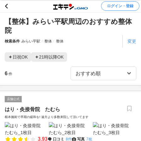
ログイン・登録
【整体】みらい平駅周辺のおすすめ整体
院
変更
検索条件
みらい平駅
整体
整体
日祝OK
21時以降OK
6
件
店舗公式
はり・灸接骨院 たむら
根本施術で早期の緩和を! 遠方より多数来院して頂いてます
3.93
口コミ
8件
写真
7枚