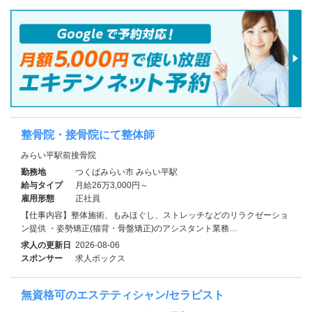
整骨院・接骨院にて整体師
みらい平駅前接骨院
勤務地
つくばみらい市 みらい平駅
給与タイプ
月給26万3,000円～
雇用形態
正社員
【仕事内容】整体施術、もみほぐし、ストレッチなどのリラクゼーショ
ン提供 ・姿勢矯正(猫背・骨盤矯正)のアシスタント業務…
求人の更新日
2026-08-06
スポンサー
求人ボックス
無資格可のエステティシャン/セラピスト