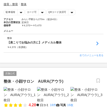
接骨・整骨
整体
駐車場有
カード可
QRコード決済可
アクセス
みらい平駅から270m （徒歩4分）
本日の営業状況
定休日
価格帯
￥4,370〜￥5,470
メニュー
整体
【肩こりでお悩みの方に】メディカル整体
￥
4,370
（非課税）
全てのメニューを見る
店舗公式
整体・小顔サロン AURA(アウラ)
4.28
口コミ
18件
写真
16枚