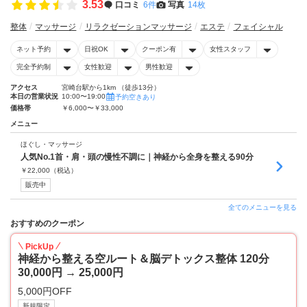
3.53
口コミ
6件
写真
14枚
整体
マッサージ
リラクゼーションマッサージ
エステ
フェイシャル
ネット予約
日祝OK
クーポン有
女性スタッフ
完全予約制
女性歓迎
男性歓迎
アクセス
宮崎台駅から1km （徒歩13分）
本日の営業状況
10:00〜19:00
予約空きあり
価格帯
￥6,000〜￥33,000
メニュー
ほぐし・マッサージ
人気No.1首・肩・頭の慢性不調に｜神経から全身を整える90分
￥
22,000
（税込）
販売中
全てのメニューを見る
おすすめのクーポン
PickUp
神経から整える空ルート＆脳デトックス整体 120分
30,000円 → 25,000円
5,000円OFF
新規限定