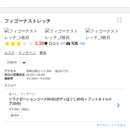
フィゴーナストレッチ
3.38
口コミ
8件
写真
9枚
エステ
マッサージ
整体
日祝OK
アクセス
宮崎台駅から1.3km （徒歩17分）
本日の営業状況
10:00〜18:00
価格帯
￥2,500〜￥6,000
メニュー
ほぐし・マッサージ
リラクゼーションコース90分(ボディほぐし60分＋フットオイルケ
ア30分)
￥
5,000
（税込）
販売中
全てのメニューを見る