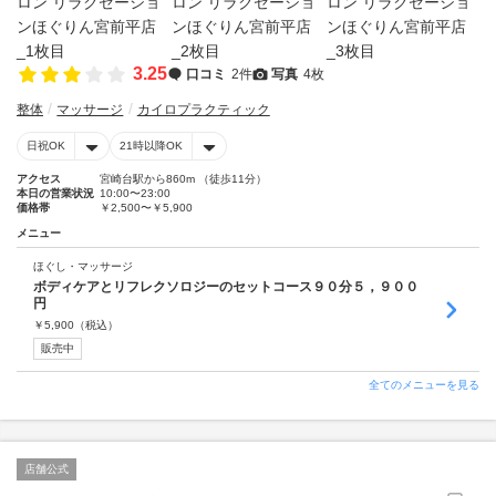
3.25
口コミ
2件
写真
4枚
整体
マッサージ
カイロプラクティック
日祝OK
21時以降OK
アクセス
宮崎台駅から860m （徒歩11分）
本日の営業状況
10:00〜23:00
価格帯
￥2,500〜￥5,900
メニュー
ほぐし・マッサージ
ボディケアとリフレクソロジーのセットコース９０分５，９００
円
￥
5,900
（税込）
販売中
全てのメニューを見る
店舗公式