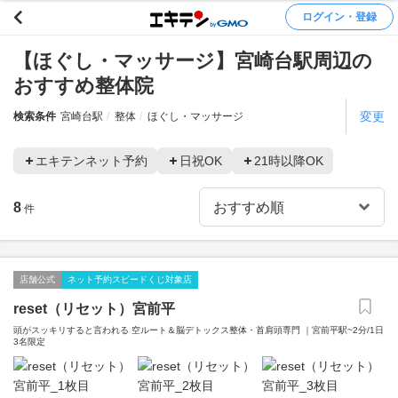
ログイン・登録
【ほぐし・マッサージ】宮崎台駅周辺の
おすすめ整体院
変更
検索条件
宮崎台駅
整体
ほぐし・マッサージ
エキテンネット予約
日祝OK
21時以降OK
8
件
店舗公式
ネット予約スピードくじ対象店
reset（リセット）宮前平
頭がスッキリすると言われる 空ルート＆脳デトックス整体・首肩頭専門 ｜宮前平駅~2分/1日
3名限定