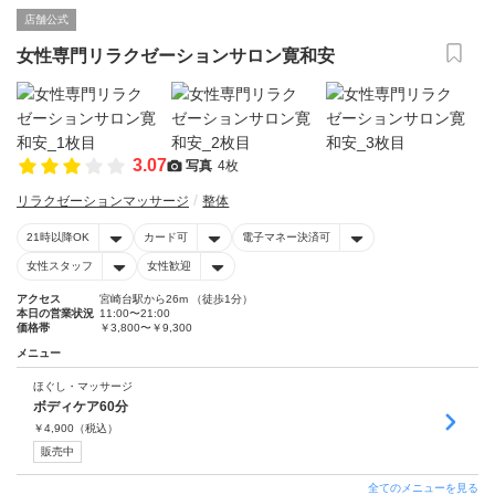
店舗公式
女性専門リラクゼーションサロン寛和安
3.07
写真
4枚
リラクゼーションマッサージ
整体
21時以降OK
カード可
電子マネー決済可
女性スタッフ
女性歓迎
アクセス
宮崎台駅から26m （徒歩1分）
本日の営業状況
11:00〜21:00
価格帯
￥3,800〜￥9,300
メニュー
ほぐし・マッサージ
ボディケア60分
￥
4,900
（税込）
販売中
全てのメニューを見る