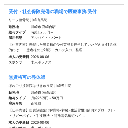
受付・社会保険完備の職場で医療事務/受付
リーフ整骨院 川崎有馬院
勤務地
川崎市 宮崎台駅
給与タイプ
時給1,230円～
雇用形態
アルバイト・パート
【仕事内容】来院した患者様の受付業務を担当していただきます! 具体
的には… ・患者様のご対応 ・カルテ入力、整理 ・…
求人の更新日
2026-08-06
スポンサー
求人ボックス
無資格可の整体師
ほねごり接骨院はりきゅう院 川崎野川院
勤務地
川崎市 宮崎台駅
給与タイプ
月給26万円～50万円
雇用形態
正社員
【仕事内容】自費診療(筋肉×骨格×神経×生活習慣) [筋肉アプローチ] ・
トリガーポイント手技療法 ・特殊電気施術ハイ…
求人の更新日
2026-08-06
スポンサー
求人ボックス