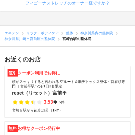
フィゴーナストレッチのオーナー様ですか？
エキテン
リラク・ボディケア
整体
神奈川県内の整体院
神奈川県川崎市宮前区の整体院
宮崎台駅の整体院
お近くのお店
値引
クーポン利用でお得に
頭がスッキリすると言われる 空ルート＆脳デトックス整体・首肩頭専
門 ｜宮前平駅~2分/1日3名限定
reset（リセット）宮前平
3.53
6件
宮崎台駅から徒歩13分（1km)
無料
お得なクーポン発行中