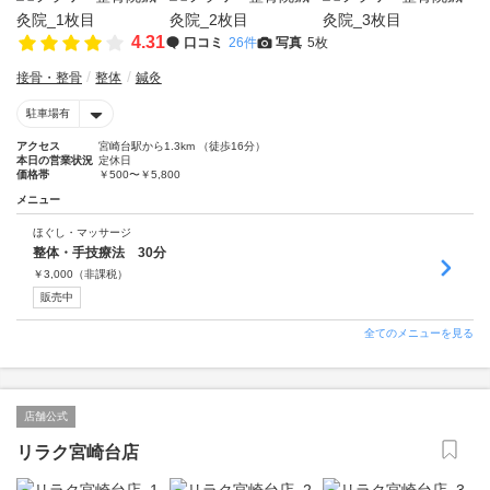
4.31
口コミ
26件
写真
5枚
接骨・整骨
整体
鍼灸
駐車場有
アクセス
宮崎台駅から1.3km （徒歩16分）
本日の営業状況
定休日
価格帯
￥500〜￥5,800
メニュー
ほぐし・マッサージ
整体・手技療法 30分
￥
3,000
（非課税）
販売中
全てのメニューを見る
店舗公式
リラク宮崎台店