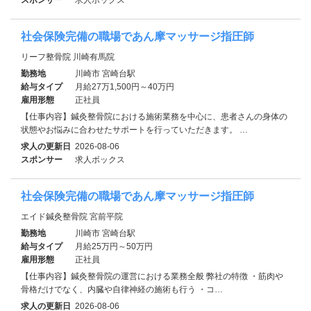
社会保険完備の職場であん摩マッサージ指圧師
リーフ整骨院 川崎有馬院
勤務地
川崎市 宮崎台駅
給与タイプ
月給27万1,500円～40万円
雇用形態
正社員
【仕事内容】鍼灸整骨院における施術業務を中心に、患者さんの身体の
状態やお悩みに合わせたサポートを行っていただきます。 …
求人の更新日
2026-08-06
スポンサー
求人ボックス
社会保険完備の職場であん摩マッサージ指圧師
エイド鍼灸整骨院 宮前平院
勤務地
川崎市 宮崎台駅
給与タイプ
月給25万円～50万円
雇用形態
正社員
【仕事内容】鍼灸整骨院の運営における業務全般 弊社の特徴 ・筋肉や
骨格だけでなく、内臓や自律神経の施術も行う ・コ…
求人の更新日
2026-08-06