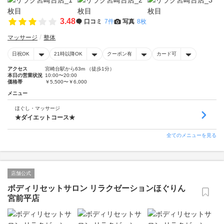
3.48
口コミ
7件
写真
8枚
マッサージ
整体
日祝OK
21時以降OK
クーポン有
カード可
アクセス
宮崎台駅から63m （徒歩1分）
本日の営業状況
10:00〜20:00
価格帯
￥5,500〜￥6,000
メニュー
ほぐし・マッサージ
★ダイエットコース★
全てのメニューを見る
店舗公式
ボディリセットサロン リラクゼーションほぐりん
宮前平店