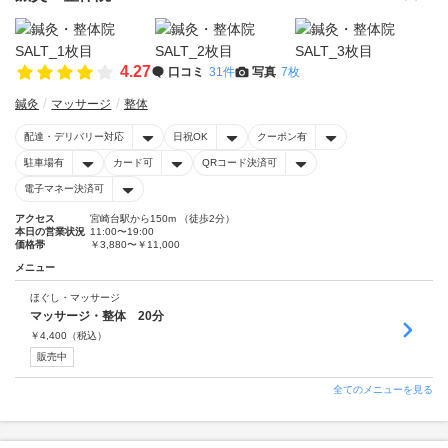
4.27
口コミ
31件
写真
7枚
鍼灸
マッサージ
整体
配達・デリバリー対応
日祝OK
クーポン有
駐車場有
カード可
QRコード決済可
電子マネー決済可
アクセス
宮崎台駅から150m （徒歩2分）
本日の営業状況
11:00〜19:00
価格帯
￥3,880〜￥11,000
メニュー
ほぐし・マッサージ
マッサージ・整体 20分
￥
4,400
（税込）
販売中
全てのメニューを見る