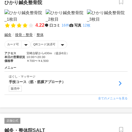
ひかり鍼灸整骨院
4.22
口コミ
16件
写真
12枚
鍼灸
接骨・整骨
整体
カード可
QRコード決済可
アクセス
宮崎台駅から430m （徒歩6分）
本日の営業状況
10:00〜20:30
価格帯
￥700〜￥4,500
メニュー
ほぐし・マッサージ
手技コース（筋・筋膜アプローチ）
販売中
全てのメニューを見る
店舗公式
鍼灸・整体院SALT