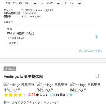
配達・デリバリー対応
クーポン有
カード可
アクセス
三ノ輪駅から340m （徒歩5分）
本日の営業状況
10:00〜18:00
価格帯
￥1,620〜￥7,700
メニュー
整体
Wイオン整体（30分）
￥
7,000
（税込）
販売中
全てのメニューを見る
店舗公式
Feelings 日暮里整体院
4.21
口コミ
17件
写真
17枚
整体
カイロプラクティック
マッサージ