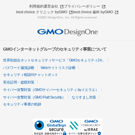
利用規約
運営会社
プライバシーポリシー
best choice クリニック byGMO
best choice 歯科 byGMO
©GMO DesignOne, Inc. All Rights reserved.
GMOインターネットグループのセキュリティ事業について
世界初総合ネットセキュリティサービス「GMOセキュリティ24」
パスワード漏洩診断
Webサイトリスク診断
セキュリティ相談AIチャットボット
実在証明・盗聴対策
サイバー攻撃対策（GMOサイバーセキュリティ byイエラエ）
サイバー攻撃対策（GMO Flatt Security）
なりすまし対策
セキュリティ事業の軌跡