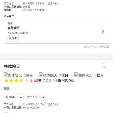
アクセス
三ノ輪駅から350m （徒歩5分）
本日の営業状況
定休日
価格帯
￥1,500〜￥5,980
メニュー
整体
姿勢矯正
￥
3,500
（非課税）
販売中
全てのメニューを見る
整体院天
3.52
口コミ
6件
写真
5枚
整体
日祝OK
カード可
アクセス
三ノ輪駅から420m （徒歩6分）
本日の営業状況
10:00〜21:00