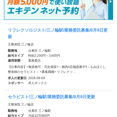
リフレクソロジスト/三ノ輪駅/業務委託募集/8月9日更
新
王整体院 三ノ輪店
勤務地
台東区 三ノ輪駅
給与タイプ
時給2,200円～3,600円
雇用形態
業務委託
【仕事内容】<無資格可・完全個室>～都内4店舗急募中!!～もみほぐし、
整体師のセラピスト～ <募集職種> リフレクソ…
求人の更新日
2026-08-09
スポンサー
求人ボックス
セラピスト/三ノ輪駅/業務委託募集/8月9日更新
王整体院 三ノ輪店
勤務地
台東区 三ノ輪駅
給与タイプ
月給10万800円