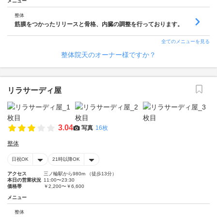
メニュー
整体
筋膜をつかったリリースと骨格、内臓の調整を行っております。
全てのメニューを見る
整体院天のオーナー様ですか？
リラサーディ屋
3.04
写真
16枚
整体
日祝OK
21時以降OK
アクセス
三ノ輪駅から980m （徒歩13分）
本日の営業状況
11:00〜23:30
価格帯
￥2,200〜￥6,600
メニュー
整体