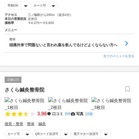
早朝OK
カード可
アクセス
三ノ輪駅から260m （徒歩4分）
本日の営業状況
定休日
価格帯
￥4,375〜￥6,600
メニュー
整体
頭痛外来で問題ないと言われ薬を飲んでるけどよくならない方へ
全てのメニューを見る
店舗公式
さくら鍼灸整骨院
3.96
口コミ
9件
写真
16枚
接骨・整骨
整体
鍼灸
カード可
QRコード決済可
電子マネー決済可