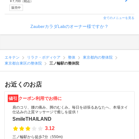
￥
7,700
（税込）
販売中
全てのメニューを見る
ZauberカラダLabのオーナー様ですか？
エキテン
リラク・ボディケア
整体
東京都内の整体院
東京都台東区の整体院
三ノ輪駅の整体院
お近くのお店
値引
クーポン利用でお得に
肩のコリ、腰の痛み、脚のむくみ。毎日を頑張るあなたへ、本場タイ
仕込みの上質マッサージで癒しを提供！
SmileTHAILAND
3.12
三ノ輪駅から徒歩7分（550m)