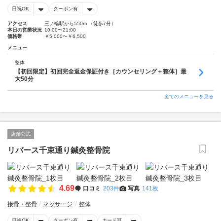
日祝OK
クーポン有
アクセス
三ノ輪駅から550m （徒歩7分）
本日の営業状況
10:00〜21:00
価格帯
￥5,000〜￥6,500
メニュー
整体
【初回限定】初回完全返金保証付き［カウンセリング＋整体］最
大50分
全てのメニューを見る
店舗公式
リバース千束通り鍼灸整骨院
4.69
口コミ
203件
写真
141枚
接骨・整骨
マッサージ
整体
日祝OK
クーポン有
カード可