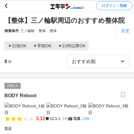
ログイン・登録
【整体】三ノ輪駅周辺のおすすめ整体院
変更
検索条件
三ノ輪駅
整体
整体
日祝OK
早朝OK
21時以降OK
8
件
店舗公式
BODY Reboot
3.32
口コミ
5件
写真
19枚
整体