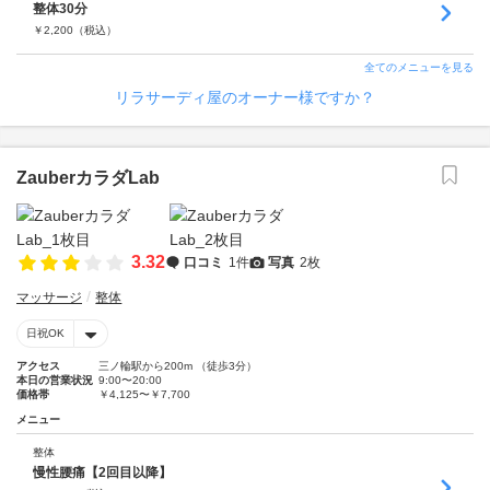
整体30分
￥
2,200
（税込）
全てのメニューを見る
リラサーディ屋のオーナー様ですか？
ZauberカラダLab
3.32
口コミ
1件
写真
2枚
マッサージ
整体
日祝OK
アクセス
三ノ輪駅から200m （徒歩3分）
本日の営業状況
9:00〜20:00
価格帯
￥4,125〜￥7,700
メニュー
整体
慢性腰痛【2回目以降】