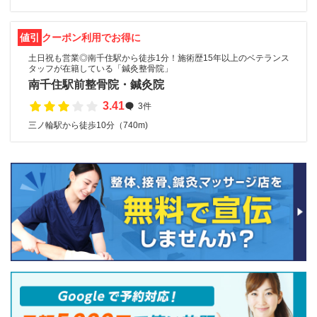
値引
クーポン利用でお得に
土日祝も営業◎南千住駅から徒歩1分！施術歴15年以上のベテランス
タッフが在籍している「鍼灸整骨院」
南千住駅前整骨院・鍼灸院
3.41
3件
三ノ輪駅から徒歩10分（740m)