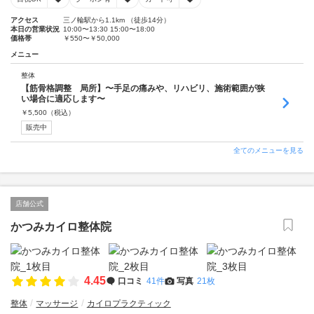
アクセス
三ノ輪駅から1.1km （徒歩14分）
本日の営業状況
10:00〜13:30 15:00〜18:00
価格帯
￥550〜￥50,000
メニュー
整体
【筋骨格調整 局所】〜手足の痛みや、リハビリ、施術範囲が狭
い場合に適応します〜
￥
5,500
（税込）
販売中
全てのメニューを見る
店舗公式
かつみカイロ整体院
4.45
口コミ
41件
写真
21枚
整体
マッサージ
カイロプラクティック