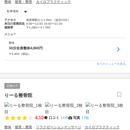
整体
接骨・整骨
カイロプラクティック
駐車場有
アクセス
南彦根駅から1.8km （徒歩23分）
本日の営業状況
9:00〜12:00 16:00〜21:00
価格帯
￥1,080〜￥7,560
メニュー
整体
30分全身整体4,860円
￥
5,400
（税込）
全てのメニューを見る
店舗公式
りーる整骨院
4.10
口コミ
14件
写真
17枚
整体
接骨・整骨
リラクゼーションマッサージ
カイロプラクティック