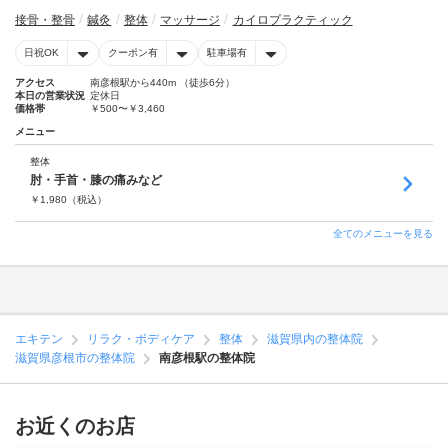
接骨・整骨
鍼灸
整体
マッサージ
カイロプラクティック
日祝OK
クーポン有
駐車場有
アクセス
南彦根駅から440m （徒歩6分）
本日の営業状況
定休日
価格帯
￥500〜￥3,460
メニュー
整体
肘・手首・膝の痛みなど
￥
1,980
（税込）
全てのメニューを見る
エキテン
リラク・ボディケア
整体
滋賀県内の整体院
滋賀県彦根市の整体院
南彦根駅の整体院
お近くのお店