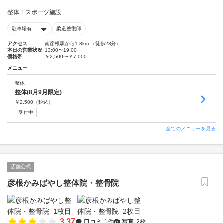
整体
スポーツ施設
駐車場有
柔道整復師
アクセス
南彦根駅から1.8km （徒歩23分）
本日の営業状況
13:00〜19:00
価格帯
￥2,500〜￥7,000
メニュー
整体
整体(8月9月限定)
￥
2,500
（税込）
受付中
全てのメニューを見る
店舗公式
彦根かみばやし整体院・整骨院
3.37
口コミ
1件
写真
2枚