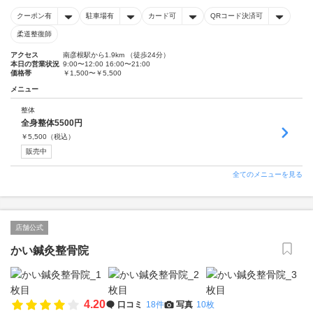
クーポン有
駐車場有
カード可
QRコード決済可
柔道整復師
アクセス
南彦根駅から1.9km （徒歩24分）
本日の営業状況
9:00〜12:00 16:00〜21:00
価格帯
￥1,500〜￥5,500
メニュー
整体
全身整体5500円
￥
5,500
（税込）
販売中
全てのメニューを見る
店舗公式
かい鍼灸整骨院
4.20
口コミ
18件
写真
10枚