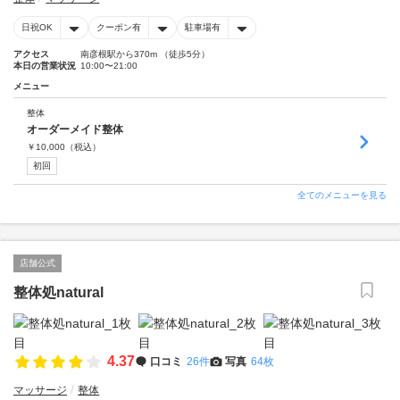
日祝OK
クーポン有
駐車場有
アクセス
南彦根駅から370m （徒歩5分）
本日の営業状況
10:00〜21:00
メニュー
整体
オーダーメイド整体
￥
10,000
（税込）
初回
全てのメニューを見る
店舗公式
整体処natural
4.37
口コミ
26件
写真
64枚
マッサージ
整体