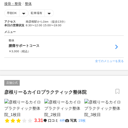
接骨・整骨
整体
早朝OK
駐車場有
アクセス
南彦根駅から1km （徒歩13分）
本日の営業状況
8:30〜12:00 15:00〜19:00
メニュー
整体
腰痛サポートコース
￥
3,000
（税込）
全てのメニューを見る
店舗公式
彦根りーるカイロプラクティック整体院
3.31
口コミ
4件
写真
19枚