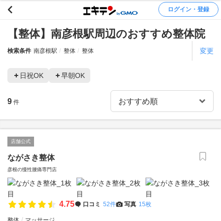
ログイン・登録
【整体】南彦根駅周辺のおすすめ整体院
変更
検索条件
南彦根駅
整体
整体
日祝OK
早朝OK
9
件
店舗公式
ながさき整体
彦根の慢性腰痛専門店
4.75
口コミ
52件
写真
15枚
整体
マッサージ