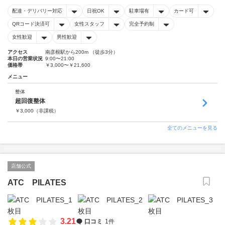
配達・デリバリー対応
日祝OK
駐車場有
カード可
QRコード決済可
女性スタッフ
完全予約制
女性歓迎
男性歓迎
アクセス
南彦根駅から200m （徒歩3分）
本日の営業状況
9:00〜21:00
価格帯
￥3,000〜￥21,600
メニュー
整体
超回復整体
￥
3,000
（非課税）
全てのメニューを見る
店舗公式
ATC PILATES
3.21
口コミ
1件