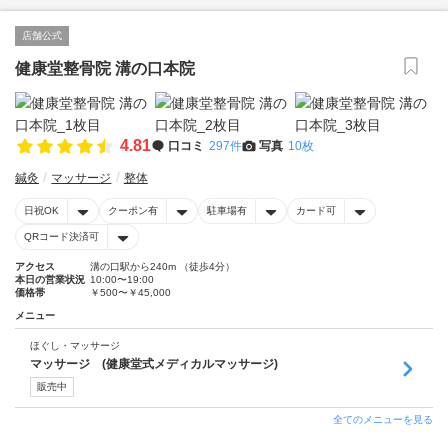
店舗公式
健康堂整骨院 溝の口本院
4.81
口コミ
297件
写真
10枚
鍼灸
マッサージ
整体
日祝OK
クーポン有
駐車場有
カード可
QRコード決済可
アクセス
溝の口駅から240m （徒歩4分）
本日の営業状況
10:00〜19:00
価格帯
￥500〜￥45,000
メニュー
ほぐし・マッサージ
マッサージ (健康堂式メディカルマッサージ)
販売中
全てのメニューを見る