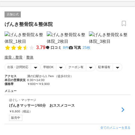
店舗公式
げんき整骨院＆整体院
3.79
口コミ
8件
写真
25枚
接骨・整骨
整体
出張・訪問対応
早朝OK
クーポン有
駐車場有
アクセス
溝の口駅から1.7km （徒歩22分）
本日の営業状況
8:30〜14:00
価格帯
￥600〜￥9,900
メニュー
ほぐし・マッサージ
げんきマッサージ60分 おススメコース
￥
6,600
（税込）
販売中
全てのメニューを見る