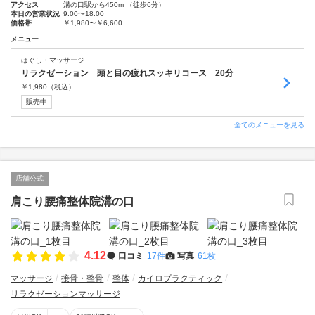
アクセス
溝の口駅から450m （徒歩6分）
本日の営業状況
9:00〜18:00
価格帯
￥1,980〜￥6,600
メニュー
ほぐし・マッサージ
リラクゼーション 頭と目の疲れスッキリコース 20分
￥
1,980
（税込）
販売中
全てのメニューを見る
店舗公式
肩こり腰痛整体院溝の口
4.12
口コミ
17件
写真
61枚
マッサージ
接骨・整骨
整体
カイロプラクティック
リラクゼーションマッサージ