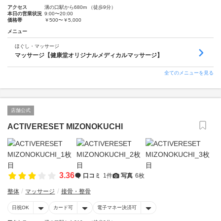
アクセス
溝の口駅から680m （徒歩9分）
本日の営業状況
9:00〜20:00
価格帯
￥500〜￥5,000
メニュー
ほぐし・マッサージ
マッサージ【健康堂オリジナルメディカルマッサージ】
全てのメニューを見る
店舗公式
ACTIVERESET MIZONOKUCHI
3.36
口コミ
1件
写真
6枚
整体
マッサージ
接骨・整骨
日祝OK
カード可
電子マネー決済可