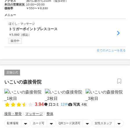
アクセス
溝の口駅から210m （徒歩3分）
本日の営業状況
10:00〜20:00
価格帯
￥550〜￥8,630
メニュー
ほぐし・マッサージ
トリガーポイントプレスコース
￥
5,880
（税込）
販売中
全てのメニューを見る
店舗公式
いこいの森接骨院
3.94
口コミ
12件
写真
4枚
接骨・整骨
マッサージ
整体
駐車場有
カード可
QRコード決済可
女性スタッフ