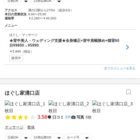
日祝OK
21時以降OK
アクセス
溝の口駅から270m （徒歩4分）
本日の営業状況
9:00〜25:00
価格帯
￥2,280〜￥40,000
メニュー
ほぐし・マッサージ
★背中美人・ウェディング支援★全身矯正+背中肩幅狭め+猫背60
分¥9800→¥5990
￥
5,990
（税込）
販売中
全てのメニューを見る
ほぐし家溝口店
3.58
口コミ
8件
写真
6枚
マッサージ
整体
日祝OK
21時以降OK
カード可