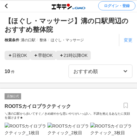
ログイン・登録
【ほぐし・マッサージ】溝の口駅周辺の
おすすめ整体院
変更
検索条件
溝の口駅
整体
ほぐし・マッサージ
日祝OK
早朝OK
21時以降OK
10
件
店舗公式
ROOTSカイロプラクティック
＼溝の口駅から歩いてすぐ／きめ細やかな思いやりがいっぱい。不調を抱えるあなたに笑顔
を届けます★