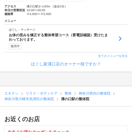
アクセス
溝の口駅から83m （徒歩2分）
本日の営業状況
10:00〜28:00
価格帯
￥4,000〜￥5,000
メニュー
ほぐし・マッサージ
お体の歪みを矯正する整体希望コース（要電話確認）受けたま
わっております。
販売中
全てのメニューを見る
ほぐし家溝口店のオーナー様ですか？
エキテン
リラク・ボディケア
整体
神奈川県内の整体院
神奈川県川崎市高津区の整体院
溝の口駅の整体院
お近くのお店