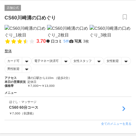
店舗公式
CS60川崎溝の口めぐり
3.70
口コミ
5件
写真
3枚
整体
カード可
電子マネー決済可
女性スタッフ
女性歓迎
男性歓迎
アクセス
溝の口駅から110m （徒歩2分）
本日の営業状況
定休日
価格帯
￥7,000〜￥13,000
メニュー
ほぐし・マッサージ
CS60 60分コース
￥
7,000
（非課税）
全てのメニューを見る