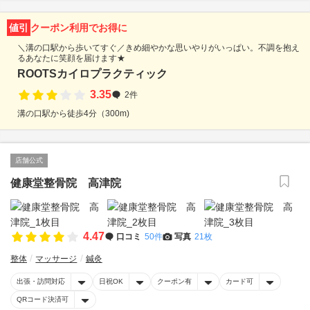
値引
クーポン利用でお得に
＼溝の口駅から歩いてすぐ／きめ細やかな思いやりがいっぱい。不調を抱え
るあなたに笑顔を届けます★
ROOTSカイロプラクティック
3.35
2件
溝の口駅から徒歩4分（300m)
店舗公式
健康堂整骨院 高津院
4.47
口コミ
50件
写真
21枚
整体
マッサージ
鍼灸
出張・訪問対応
日祝OK
クーポン有
カード可
QRコード決済可