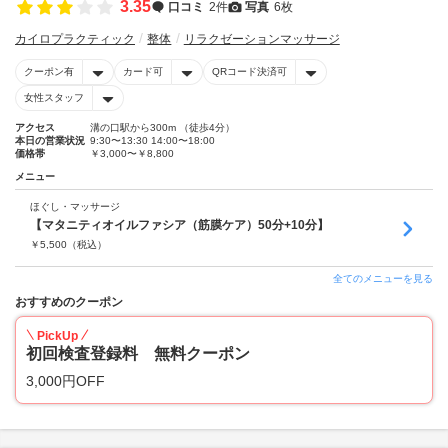
3.35
口コミ
2件
写真
6枚
カイロプラクティック
整体
リラクゼーションマッサージ
クーポン有
カード可
QRコード決済可
女性スタッフ
アクセス
溝の口駅から300m （徒歩4分）
本日の営業状況
9:30〜13:30 14:00〜18:00
価格帯
￥3,000〜￥8,800
メニュー
ほぐし・マッサージ
【マタニティオイルファシア（筋膜ケア）50分+10分】
￥
5,500
（税込）
全てのメニューを見る
おすすめのクーポン
PickUp
初回検査登録料 無料クーポン
3,000円OFF